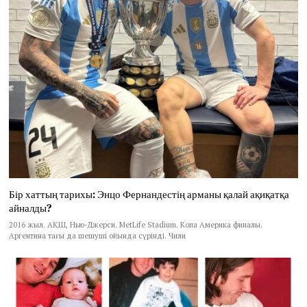
Бір хаттың тарихы: Энцо Фернандестің арманы қалай ақиқатқа
айналды?
2016 жыл. АҚШ, Нью-Джерси. MetLife Stadium. Копа Америка финалы.
Аргентина тағы да шешуші ойында сүрінді. Чили