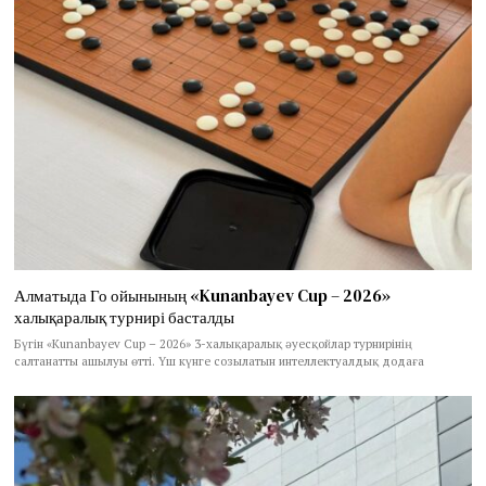
Алматыда Го ойынының «Kunanbayev Cup – 2026»
халықаралық турнирі басталды
Бүгін «Kunanbayev Cup – 2026» 3-халықаралық әуесқойлар турнирінің
салтанатты ашылуы өтті. Үш күнге созылатын интеллектуалдық додаға