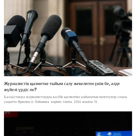
Журналистік қызметке тыйым салу жекелеген үкім бе, әлде
жүйелі үрдіс пе?
Қазақстанда журналистердің кәсіби қызметіне қойылатын шектеулер соңғы
уақытта бірнеше іс бойынша көрініс тапты. 2026 жылғы 31