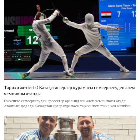
Тарихи жетістік! Қазақстан ерлер құрамасы семсерлесуден әлем
чемпионы атанды
Гонконгте семсерлесуден ересектер арасындағы әлем чемпионаты өтуде.
Аталмыш додада Қазақстан ерлер құрамасы тарихи жетістікке қол жеткізіп,