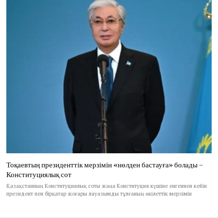
Тоқаевтың президенттік мерзімін «нөлден бастауға» болады –
Конституциялық сот
Қазақстанның Конституциялық соты жаңа Конституция күшіне енгеннен кейін
президент пен бірқатар жоғары лауазымды тұлғаның өкілеттік мерзімін