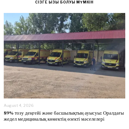
CІЗГЕ ҚЫЗЫҚ БОЛУЫ МҮМКІН
August 4, 2026
89% тозу деңгейі және басшылықтың ауысуы: Оралдағы
жедел медициналық көмектің өзекті мәселелері