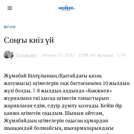
ҚОҒАМ
Соңғы киіз үй
Редакция
January 22, 2011
1198 рет қаралды
1
Жұмабай Біләлұлының (Қытайдағы қазақ
жазушысы) әңгімелерін оқи бастағаныма 10 жылдың
жүзі болды. 7-8 жылдың алдында «Көкжиек»
журналына екі қысқа әңгімесін таныстырып
жариялаған едім, едәуір дүмпу қозғады. Кейін бір
қанша әңгімесін оқыдым. Шынын айтсам,
Жұмабайдың әңгімелерін оқысаң құмардан
шыққандай болмайсың, шығармаларындағы