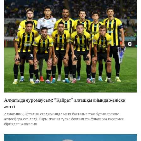
Алматыда еуромаусым: “Қайрат” алғашқы ойында жеңіске
жетті
Алматының Орталық стадионында матч басталмастан бұрын ерекше
атмосфера сезіледі. Сары-жасыл түске боялған трибуналарға көрермен
біртіндеп жайғасып