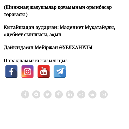
(Шинжиаң жазушылар қоғамының орынбасар
төрағасы )
Қытайшадан аударған: Мәдениет Мұқатайұлы,
әдебиет сыншысы, ақын
Дайындаған Мейіржан ӘУЕЛХАНҰЛЫ
Парақшамызға жазылыңыз