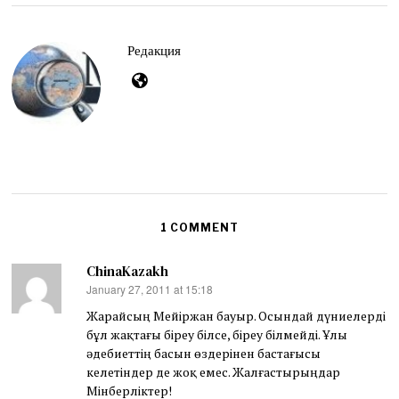
Редакция
1 COMMENT
ChinaKazakh
January 27, 2011 at 15:18
says:
Жарайсың Мейіржан бауыр. Осындай дүниелерді
бұл жақтағы біреу білсе, біреу білмейді. Ұлы
әдебиеттің басын өздерінен бастағысы
келетіндер де жоқ емес. Жалғастырыңдар
Мінберліктер!