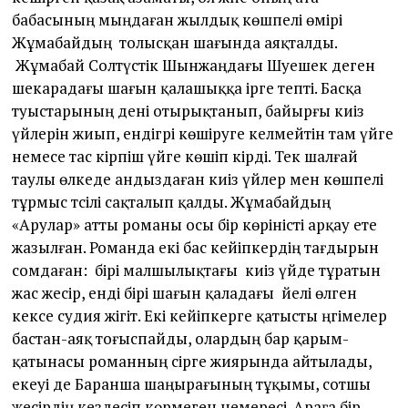
бабасының мыңдаған жылдық көшпелі өмірі
Жұмабайдың толысқан шағында аяқталды.
Жұмабай Солтүстік Шынжаңдағы Шәуешек деген
шекарадағы шағын қалашыққа ірге тепті. Басқа
туыстарының дені отырықтанып, байырғы киіз
үйлерін жиып, ендігәрі көшіруге келмейтін там үйге
немесе тас кірпіш үйге көшіп кірді. Тек шалғай
таулы өлкеде андыздаған киіз үйлер мен көшпелі
тұрмыс тәсілі сақталып қалды. Жұмабайдың
«Арулар» атты романы осы бір көріністі арқау ете
жазылған. Романда екі бас кейіпкердің тағдырын
сомдаған: бірі малшылықтағы киіз үйде тұратын
жас жесір, енді бірі шағын қаладағы әйелі өлген
кексе судия жігіт. Екі кейіпкерге қатысты әңгімелер
бастан-аяқ тоғыспайды, олардың бар қарым-
қатынасы романның сірге жиярында айтылады,
екеуі де Баранша шаңырағының тұқымы, сотшы
жесірдің кездесіп көрмеген немересі. Араға бір