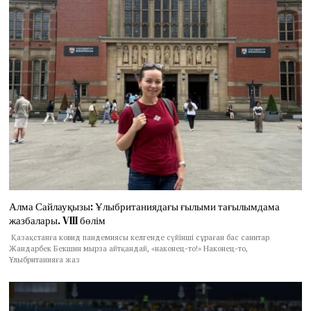
Алма Сайлауқызы: Ұлыбританиядағы ғылыми тағылымдама
жазбалары. VIII бөлім
Қазақстанға ковид пандемиясы келгенде сүйінші сұраған бас санитар
Жандарбек Бекшин мырза айтқандай, «наконец-то!» Наконец-то,
Ұлыбританияға жаз