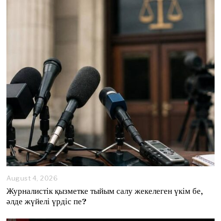
August 4, 2026
A
u
Журналистік қызметке тыйым салу жекелеген үкім бе,
g
әлде жүйелі үрдіс пе?
u
s