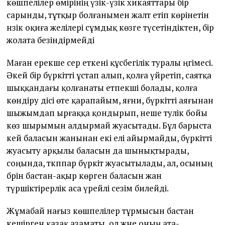
көшпелілер өмірінің үзік-үзік хикаяттары бір
сарынды, тұтқыр болғанымен жалт етіп көрінетін
нәзік оқиға желілері сұмдық көзге түсетіндіктен, бір
жолата безіндірмейді
Маған ерекше әсер еткені құсбегілік туралы әңгімесі.
Әкей бір бүркітті ұстап алып, қолға үйретіп, саятқа
шыққандағы қолғанаты етпекші болады, қолға
көндіру әдісі өте қарапайым, яғни, бүркітті аяғынан
шыжымдап ырғаққа қондырып, неше тәулік бойы
көз шырымын алдырмай жуасытады. Бұл барыста
әкей баласын жанынан екі елі айырмайды, бүркітті
жуасыту арқылы баласын да шынықтырады,
соңында, тәкәппар бүркіт жуасытылады, ал, осының
бәрін бастан-ақыр көрген баласын жан
түршіктірерлік аса үрейлі сезім билейді.
Жұмабай нағыз көшпелілер тұрмысын бастан
кешірген қазақ азаматы, ол және оның ата-