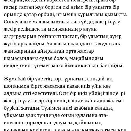
ғасыр тастап жүз берген екі әңгіме бір уақытта бір
орында қатар өрбиді, әңгіменің құрылымы қызықты.
Сонау алыс малшылықтағы киіз үйде, жас әрі сұлу
жесір келіншек тән мен жанның әр алуан
аздыруларын тойтарып тастап, бір ұлыстың ауыр
жүгін арқалайды. Ал шағын қаладағы таяуда ғана
жан жарынан айырылған орта жастар
шамасындағы судья болса, маңайындағы
әйелдермен түгемес махаббат хикаясын бастайды.
Жұмабай бір әулеттің төрт ұрпағын, сондай-ақ,
шопанмен бірге жасасқан қазақ киіз үйін көз
алдыңа сәтті елестетеді. Осы бір киіз үйдің ішінде әрі
жас, әрі сұлу жесір көрпенің ішінде жападан жалғыз
бүрісіп жатады. Түнімен нәпсі азабына қалады,
ұйқысыз ұзақ түндерде оның құлағына ата-
енесінің қорылдаған дауысы, қойшының
аунақшып кекірген дауысы және қылжақтағысы кеп