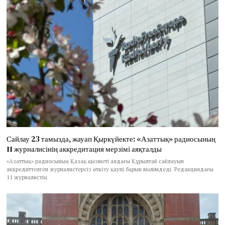
Сайлау 23 тамызда, жауап Қыркүйекте: «Азаттық» радиосының
11 журналисінің аккредитация мерзімі аяқталды
«Азаттық» радиосының Қазақ қызметі алдағы Құрылтай сайлауын
аккредиттелген журналистерсіз өткізу қаупі барын мәлімдеді. Редакциядағы
11 журналистің