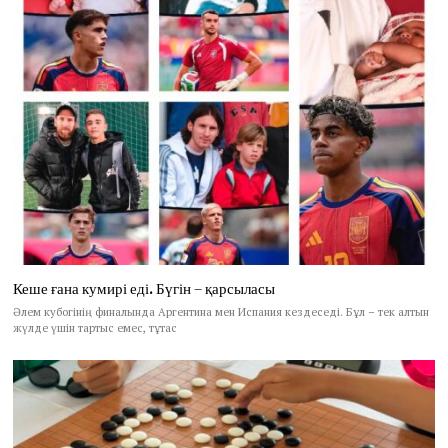
Кеше ғана кумирі еді. Бүгін – қарсыласы
Әлем кубогінің финалында Аргентина мен Испания кездеседі. Бұл – тек алтын
жүлде үшін тартыс емес, тұтас