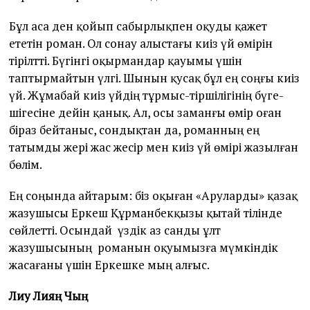
Бұл аса ден қойып сабырлықпен оқуды қажет
ететін роман. Ол сонау алыстағы киіз үй өмірін
тірілтті. Бүгінгі оқырмандар қауымы үшін
таптырмайтын үлгі. Шынын қусақ бұл ең соңғы киіз
үй. Жұмабай киіз үйдің тұрмыс-тіршілігінің бүге-
шігесіне дейін қанық. Ал, осы заманғы өмір оған
біраз бейтаныс, сондықтан да, романның ең
татымды жері жас жесір мен киіз үй өмірі жазылған
бөлім.
Ең соңында айтарым: біз оқыған «Аруларды» қазақ
жазушысы Еркеш Құрманбекқызы қытай тілінде
сөйлетті. Осындай үздік аз санды ұлт
жазушысының романын оқуымызға мүмкіндік
жасағаны үшін Еркешке мың алғыс.
Лиу Лияң Чың