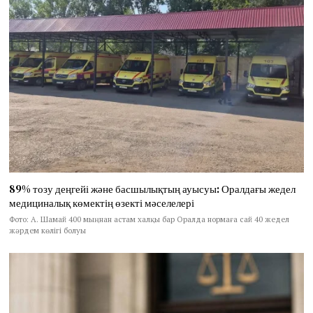
89% тозу деңгейі және басшылықтың ауысуы: Оралдағы жедел
медициналық көмектің өзекті мәселелері
Фото: А. Шамай 400 мыңнан астам халқы бар Оралда нормаға сай 40 жедел
жәрдем көлігі болуы