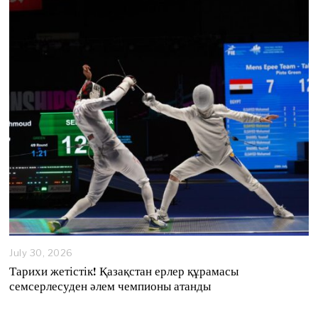
t
4
,
2
0
2
6
July 30, 2026
Тарихи жетістік! Қазақстан ерлер құрамасы
семсерлесуден әлем чемпионы атанды