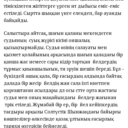
тіміскілеген жігіттерге үрген ит дыбысы еміс-еміс
естіледі. Сыртта шыққан үнге елеңдеп, бар ауанды
байқайды.
Салыстыра айтсақ, шағын қаланы мекендеген
судьяның суық жүрісі кісіні оншалық
қызықтырмайды. Судья өзінің салауаты мен
қызмет қолайының арқасында шағын қаладағы бір
қанша жас немесе сары кідір тартқан әйелдердің
тұрмыс қиыншылығын, тән зәруін шешіп береді. Бұл –
бүкілдей ашық қала, бір ғасырдың алдында байтақ
далада бір жесір әйелдің жан сала ізгі ниетпен
қорғаштаған асылдары дәл осы сәтте орта жастағы
судья мен оның маңайындағы әйелдер жағынан
тәрік етіледі. Жұмабай бір ер, бір әйел кейіпкердің
тағдыры арқылы Солтүстік Шынжаңдағы байырғы
көшпелілер өлкесінде қазақ ұлтының ғасырлық
тарихи өзгерісін бейнеледі.