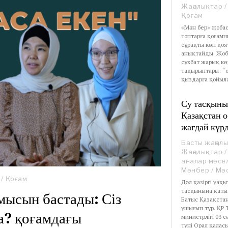
Жаңалықтар
/
Қоғам
«Мән бер» жобас
топтарға қоғам
сұрақты көп қо
анықтайды. Жоб
сұхбат жарық кө
тақырыптары: “
қыздарға қойыл
Су тасқыны
Қазақстан 
жағдай күрд
Басты жаңал
Жаңалықтар
/
аналар мәсел
Мәнбер
/
Мә
/
Қоғам
Дәл қазіргі уақы
тасқынына қаты
мысын бастады: Сіз
Батыс Қазақста
ушығып тұр. ҚР
а? қоғамдағы
министрлігі 03 с
түні Орал қалас