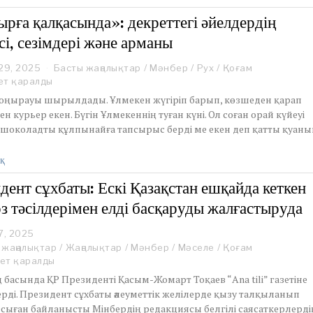
2
0
рға қалқасында»: декреттегі әйелдердің
2
сі, сезімдері және арманы
5
29, 2025
J
Басты жаңалықтар
/
Мәнбер
/
Рух
/
Қоғам
a
ет қаралды
n
 қоңырауы шырылдады. Ұлмекен жүгіріп барып, көзшеден қарап
u
ген курьер екен. Бүгін Ұлмекеннің туған күні. Ол соған орай күйеуі
a
е шоколадты құлпынайға тапсырыс берді ме екен деп қатты қуаны
r
y
2
қ
9
,
дент сұхбаты: Ескі Қазақстан ешқайда кеткен
2
өз тәсілдерімен елді басқаруды жалғастыруда
0
2
5
7, 2025
 жаңалықтар
/
Жаңалықтар
/
Мәнбер
/
Мәселе
/
Қоғам
ет қаралды
асында ҚР Президенті Қасым-Жомарт Тоқаев “Ana tili” газетіне
ерді. Президент сұхбаты әлеуметтік желілерде қызу талқыланып
Осыған байланысты Мінбердің редакциясы белгілі саясаткерлерді