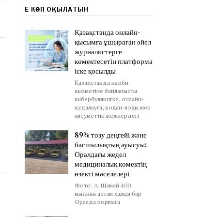
ЕҢ КӨП ОҚЫЛАТЫН
Қазақстанда онлайн-
қысымға ұшыраған әйел
журналистерге
көмектесетін платформа
іске қосылды
Қазақстанда кәсіби
қызметіне байланысты
кибербуллингке, онлайн-
қудалауға, қоқан-лоқы мен
әлеуметтік желілердегі
89% тозу деңгейі және
басшылықтың ауысуы:
Оралдағы жедел
медициналық көмектің
өзекті мәселелері
Фото: А. Шамай 400
мыңнан астам халқы бар
Оралда нормаға