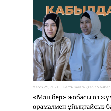
March 29, 2021
A
Басты жаңалықтар
/
Мәнбер
u
«Мән бер» жобасы өз жұ
g
u
орамалмен ұйықтайсыз б
s
t