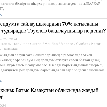
а қатысты білдірген пікірлерін назарыңызға ұсынады. ШАЛҚАР
ІТ,
қ
ендумға сайлаушылардың 70% қатысқаны
 тудырады: Тәуелсіз бақылаушылар не дейді?
r 25, 2024
 жаңалықтар
/
Жаңалықтар
/
Мәнбер
/
Мәселе
/
Сұхбат
/
Қоғам
ет қаралды
жылдың елеулі саяси оқиғаларының бірі 6 қазанда өткен
икалық референдум. Референдум өткізуге себеп болған қазақ
 АЭС құрылысын салу мәселесі. Жылды қорытындылай отырып,
редакциясы референдум барысында сайлау процесін бақылаған
қ
сқыны: Батыс Қазақстан облысында жағдай
лі
2024
A