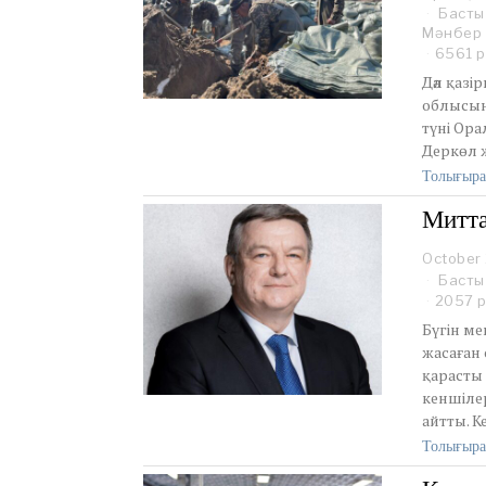
Басты
Мәнбер
6561 р
Дәл қазі
облысынд
түні Ора
Деркөл ж
Толығыра
Митта
October
Басты
2057 
Бүгін м
жасаған
қарасты
кеншіле
айтты. К
Толығыра