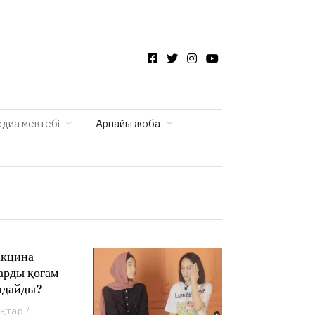
Facebook
Twitter
Instagram
YouTube
едиа мектебі
Арнайы жоба
акцина
арды қоғам
лдайды?
ықтар
/