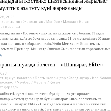
андыдағы Костенко шахтасындағы жарылыс:
2
ұлттық аза тұту күні жарияланды
3
 28, 2023
 жаңалықтар
/
Жаңалықтар
/
Мәнбер
/
Мәселе
/
Қоғам
рет қаралды
арағандының «Костенко» шахтасында жарылыс болып, 18 адам
рақат алып, қайтыс болғандардың саны 11-ге жеткені және 36 адам
ында қалғанын хабарлаған едік. Кейін Мемлекет басшысының
асымен Премьер-Министр Әлихан Смайыловтың төрағалығыме
қ
рапты шуаққа бөлеген – «Шаңырақ Elite»
2023
J
ттық журналистер
u
/
Басты жаңалықтар
/
Жаңалықтар
/
Көп балал
мәселесі
n
/
Мәнбер
/
Мәселе
/
Қоғам
e
ет қаралды
1
абілетті, күтімді қажет ететін бүлдіршіндерге арналған
0
шалар жоқтың қасы. Бірақ бұл «Шаңырақ Elite» бөбекжайына
,
 емес. «Шаңырақ Elite» – Орал қаласындағы жалғыз инклюзивті
2
Редакциямыз инклюзивтік бағытымен дараланған орталықтың іш
0