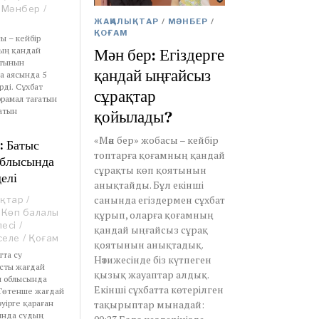
Мәнбер
/
ЖАҢАЛЫҚТАР
/
МӘНБЕР
/
ҚОҒАМ
ы – кейбір
Мән бер: Егіздерге
ның қандай
ятынын
қандай ыңғайсыз
а аясында 5
рді. Сұхбат
сұрақтар
орамал тағатын
атын
қойылады?
«Мән бер» жобасы – кейбір
: Батыс
топтарға қоғамның қандай
облысында
сұрақты көп қоятынын
елі
анықтайды. Бұл екінші
санында егіздермен сұхбат
ықтар
/
Көп балалы
құрып, оларға қоғамның
есі
/
қандай ыңғайсыз сұрақ
селе
/
Қоғам
қоятынын анықтадық.
тта су
Нәтижесінде біз күтпеген
сты жағдай
қызық жауаптар алдық.
н облысында
Екінші сұхбатта көтерілген
 Төтенше жағдай
әуірге қараған
тақырыптар мынадай:
ында судың