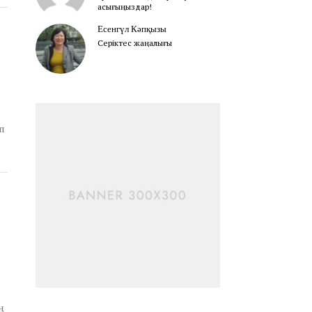
асығыңыздар!
Есенгүл Кәпқызы
Серіктес жаңалығы
п
ң