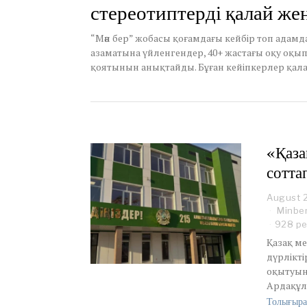
стереотиптерді қалай же
1
9
,
“Мән бер” жобасы қоғамдағы кейбір топ адамд
2
азаматына үйленгендер, 40+ жастағы оқу оқып
0
қоятынын анықтайды. Бұған кейіпкерлер қалай
2
1
«Қаза
сотта
August 
Minbe
928 р
Қазақ м
дүрлікт
оқытуына
Ардақұлы
Толығыра