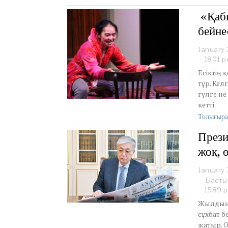
«Қабы
бейне
January 
1801 р
Есіктің
тұр. Кел
гүлге н
кетті.
Толығыра
Прези
жоқ, 
January 
Басты
1589 р
Жылдың б
сұхбат б
жатыр. 