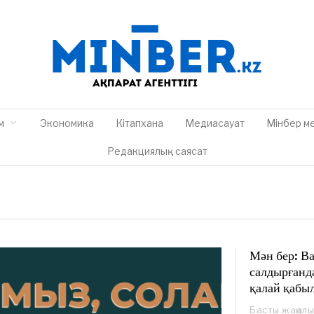
м
Экономика
Кітапхана
Медиасауат
Мінбер м
Редакциялық саясат
Мән бер: В
салдырғанд
қалай қабы
Басты жаңал