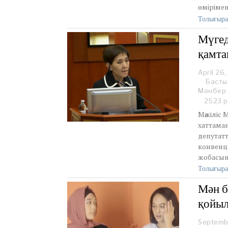
өміріме
Толығыра
Мүгед
қамта
April 26
Басты
Мәнбер
2523 р
Мәжіліс
хаттама
депутат
конвенц
жобасын
Толығыра
Мән б
қойы
Septemb