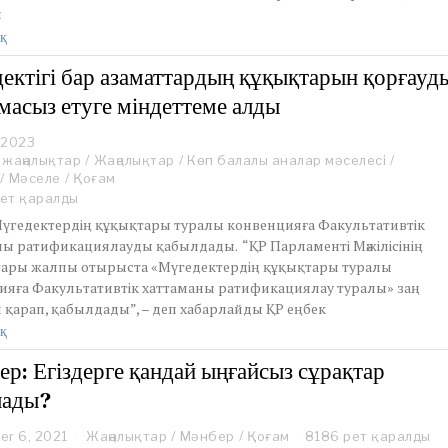
2
н
3
қ
ектігі бар азаматтардың құқықтарын қорғауд
масыз етуге міндеттеме алды
, 2023
 жаңалықтар
/
Жаңалықтар
/
Көп балалы аналар мәселесі
/
/
Мәселе
/
Қоғам
ет қаралды
 Мүгедектердің құқықтары туралы конвенцияға Факультативтік
ны ратификациялауды қабылдады. “ҚР Парламенті Мәжілісінің
тары жалпы отырыста «Мүгедектердің құқықтары туралы
ияға Факультативтік хаттаманы ратификациялау туралы» заң
 қарап, қабылдады”, – деп хабарлайды ҚР еңбек
қ
ер: Егіздерге қандай ыңғайсыз сұрақтар
лады?
er 6, 2021
S
Жаңалықтар
/
Мәнбер
/
Қоғам
8186 рет қаралды