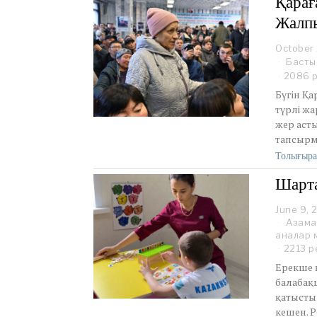
Қарағ
Жалпы
October
Басты
2086 
Бүгін Қ
түрлі жа
жер аст
тапсырм
Толығыра
Шарта
June 9, 
Азама
аналар 
2213 р
Ерекше қ
балабақ
қатысты
кешен. 