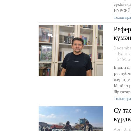
сұхбатқ
НҰРСЕЙ
Толығыра
Рефер
күмән
Decembe
Басты
2491 р
Биылғы 
республ
жерінде
Мінбер 
бірқатар
Толығыра
Су та
күрде
April 3, 