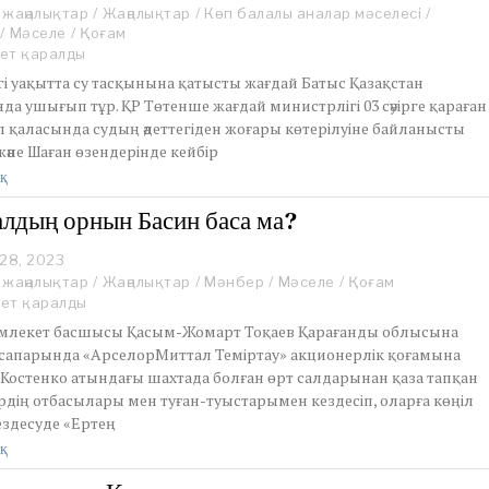
 жаңалықтар
p
/
Жаңалықтар
/
Көп балалы аналар мәселесі
/
/
Мәселе
r
/
Қоғам
i
ет қаралды
l
ргі уақытта су тасқынына қатысты жағдай Батыс Қазақстан
3
а ушығып тұр. ҚР Төтенше жағдай министрлігі 03 сәуірге қараған
,
л қаласында судың әдеттегіден жоғары көтерілуіне байланысты
2
әне Шаған өзендерінде кейбір
0
2
қ
4
лдың орнын Басин баса ма?
 28, 2023
O
c
 жаңалықтар
/
Жаңалықтар
/
Мәнбер
/
Мәселе
/
Қоғам
t
рет қаралды
o
емлекет басшысы Қасым-Жомарт Тоқаев Қарағанды облысына
b
 сапарында «АрселорМиттал Теміртау» акционерлік қоғамына
e
 Костенко атындағы шахтада болған өрт салдарынан қаза тапқан
r
2
рдің отбасылары мен туған-туыстарымен кездесіп, оларға көңіл
8
ездесуде «Ертең
,
қ
2
0