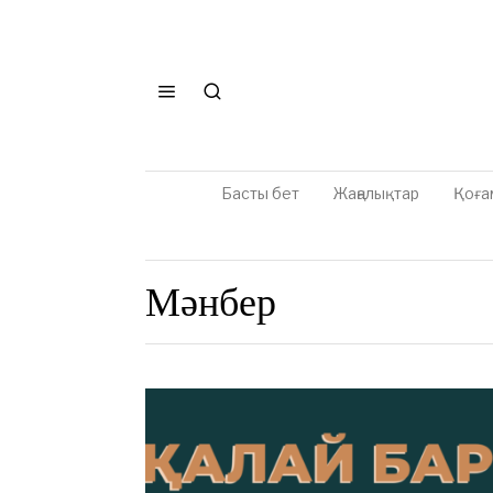
Басты бет
Жаңалықтар
Қоға
Мәнбер