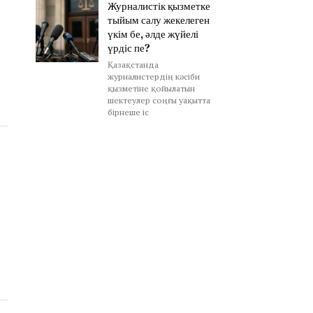
Журналистік қызметке
тыйым салу жекелеген
үкім бе, әлде жүйелі
үрдіс пе?
Қазақстанда
журналистердің кәсіби
қызметіне қойылатын
шектеулер соңғы уақытта
бірнеше іс