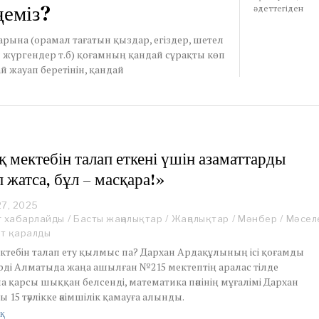
ңеміз?
әдеттегіден
арына (орамал тағатын қыздар, егіздер, шетел
 жүргендер т.б) қоғамның қандай сұрақты көп
 жауап беретінін, қандай
қ мектебін талап еткені үшін азаматтарды
п жатса, бұл – масқара!»
27, 2025
A
u
r хабарлайды
/
Басты жаңалықтар
/
Жаңалықтар
/
Мәнбер
/
Мәсел
g
ет қаралды
u
ектебін талап ету қылмыс па? Дархан Ардақұлының ісі қоғамды
s
ірді Алматыда жаңа ашылған №215 мектептің аралас тілде
t
 қарсы шыққан белсенді, математика пәнінің мұғалімі Дархан
2
7
 15 тәулікке әкімшілік қамауға алынды.
,
қ