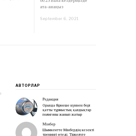
00:23 Бала кездеріңізде
ата-анаңыз
September 6, 2021
S
e
p
t
e
m
b
e
r
6
,
2
0
АВТОРЛАР
2
е
1
Редакция
Оралда бірнеше күннен бері
қатты тұрмыстық қалдықтар
полигоны жанып жатыр
Мінбер
Шымкентте Мінбердің кезекті
тренингі өтеді. Тіркелуге