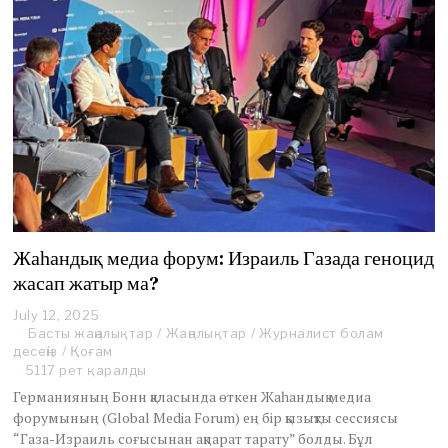
Жаһандық медиа форум: Израиль Газада геноцид
жасап жатыр ма?
July 12, 2025
J
Басты жаңалықтар
u
/
Жаңалықтар
/
Журналист болам
десеңіз
/
Қоғам
l
y
5117 рет қаралды
1
Германияның Бонн қаласында өткен Жаһандық медиа
2
форумының (Global Media Forum) ең бір қызықты сессиясы
,
“Газа-Израиль соғысынан ақпарат тарату” болды. Бұл
2