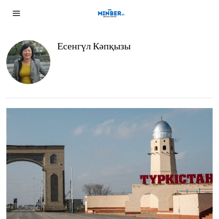
Есенгүл Кәпқызы