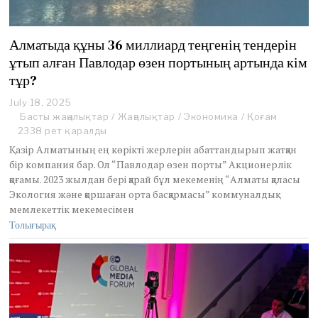
Алматыда құны 36 миллиард теңгенің тендерін
ұтып алған Павлодар өзен портының артында кім
тұр?
July 18, 2025
Басты жаңалықтар
/
Жаңалықтар
/
Экономика
/
Қоғам
2338 рет қаралды
Қазір Алматының ең көрікті жерлерін абаттандырып жатқан
бір компания бар. Ол “Павлодар өзен порты” Акционерлік
қоғамы. 2023 жылдан бері қарай бұл мекеменің “Алматы қаласы
Экология және қоршаған орта басқармасы” коммуналдық
мемлекеттік мекемесімен
Толығырақ