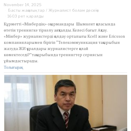
November 14, 2025
Басты жаңалықтар
/
Журналист болам десеңіз
1603 рет қаралды
Құрметті «Мінбердің» оқырмандары Шымкент қаласында
өтетін тренингке тіркелу аяқталды. Келесі бағыт Ақтау.
«Мінбер» журналистерді қолдау орталығы Kсell және Ericsson
компанияларымен бірігіп “Телекоммуникация тақырыбын
жазуда ЖИ құралдары журналистерге қалай
көмектеседі?”тақырыбында тренингтер сериясын
ұйымдастырады.
Толығырақ