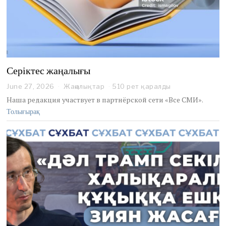
Серіктес жаңалығы
June 27, 2026
J
Жаңалықтар
510 рет қаралды
u
Наша редакция участвует в партнёрской сети «Все СМИ».
n
Толығырақ
e
2
7
,
2
0
2
6