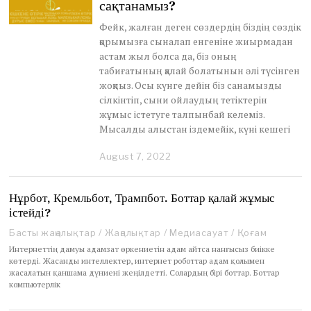
сақтанамыз?
Фейк, жалған деген сөздердің біздің сөздік
қорымызға сыналап енгеніне жиырмадан
астам жыл болса да, біз оның
табиғатының қалай болатынын әлі түсінген
жоқпыз. Осы күнге дейін біз санамызды
сілкінтіп, сыни ойлаудың тетіктерін
жұмыс істетуге талпынбай келеміз.
Мысалды алыстан іздемейік, күні кешегі
August 7, 2022
A
u
g
u
Нұрбот, Кремльбот, Трампбот. Боттар қалай жұмыс
s
істейді?
t
7
Басты жаңалықтар
/
Жаңалықтар
/
Медиасауат
/
Қоғам
,
Интернеттің дамуы адамзат өркениетін адам айтса нанғысыз биікке
2
көтерді. Жасанды интеллектер, интернет роботтар адам қолымен
0
жасалатын қаншама дүниені жеңілдетті. Солардың бірі боттар. Боттар
2
компьютерлік
2