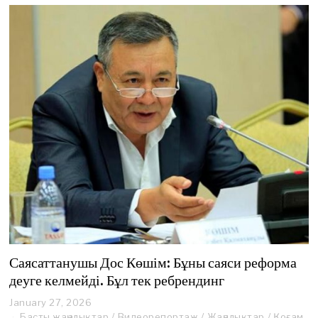
Саясаттанушы Дос Көшім: Бұны саяси реформа
деуге келмейді. Бұл тек ребрендинг
January 27, 2026
J
a
Басты жаңалықтар
/
Видеорепортаж
/
Жаңалықтар
/
Қоғам