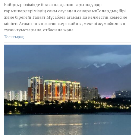
Байқоңыр өзімізде болса да, қазақтан ғарышқа ұщқан
ғарышкерлеріміздің саны саусақпен санарлық. Солардың бірі
және бірегейі Талғат Мұсабаев ағамыз да келместің кемесіне
мініпті. Ағамыздың жатқан жері жайлы, мекені жұмақ болсын,
туған-туыстарына, отбасына және
Толығырақ