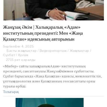
Жанұзақ Әкім | Халықаралық «Адам»
институтының президенті: Мен «Жаңа
Қазақстан» идеясының авторымын
September 4, 2025
Басты жаңалықтар
/
Видеорепортаж
/
Жаңалықтар
/
Сұхбат
/
Қоғам
2715 рет қаралды
«Мінбер» сайты халықаралық «Адам» институтының
президенті, саясаттанушы Жанұзақ Әкіммен сұхбаттасты.
Сұхбат барысында «Жаңа Қазақстан» идеясы, мемлекеттік тіл,
ұлттық идеология және Қазақстанның геосаясаттағы орны
туралы өрбіді.
Толығырақ