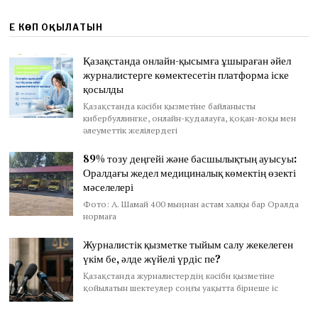
ЕҢ КӨП ОҚЫЛАТЫН
Қазақстанда онлайн-қысымға ұшыраған әйел
журналистерге көмектесетін платформа іске
қосылды
Қазақстанда кәсіби қызметіне байланысты
кибербуллингке, онлайн-қудалауға, қоқан-лоқы мен
әлеуметтік желілердегі
89% тозу деңгейі және басшылықтың ауысуы:
Оралдағы жедел медициналық көмектің өзекті
мәселелері
Фото: А. Шамай 400 мыңнан астам халқы бар Оралда
нормаға
Журналистік қызметке тыйым салу жекелеген
үкім бе, әлде жүйелі үрдіс пе?
Қазақстанда журналистердің кәсіби қызметіне
қойылатын шектеулер соңғы уақытта бірнеше іс