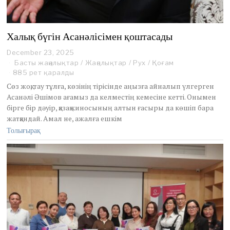
Халық бүгін Асанәлісімен қоштасады
December 23, 2025
D
e
Басты жаңалықтар
/
Жаңалықтар
/
Рух
/
Қоғам
c
885 рет қаралды
e
Сөз жоқ, тау тұлға, көзінің тірісінде аңызға айналып үлгерген
m
Асанәлі Әшімов ағамыз да келместің кемесіне кетті. Онымен
b
бірге бір дәуір, қазақ киносының алтын ғасыры да көшіп бара
e
r
жатқандай. Амал не, ажалға ешкім
2
Толығырақ
3
,
2
0
2
5