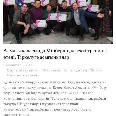
Алматы қаласында Мінбердің кезекті тренингі
өтеді. Тіркелуге асығыңыздар!
December 1, 2025
D
e
Басты жаңалықтар
/
Журналист болам десеңіз
/
Қоғам
c
1340 рет қаралды
e
Құрметті «Мінбердің» оқырмандары Ақтау қаласында өтетін
m
тренингке тіркелу аяқталды. Келесі бағыт Алматы. «Мінбер»
b
журналистерді қолдау орталығы Kсell және Ericsson
e
r
компанияларымен бірігіп “Телекоммуникация тақырыбын
1
жазуда ЖИ құралдары журналистерге қалай
5
көмектеседі?”тақырыбында тренингтер сериясын
,
жалғастырады.