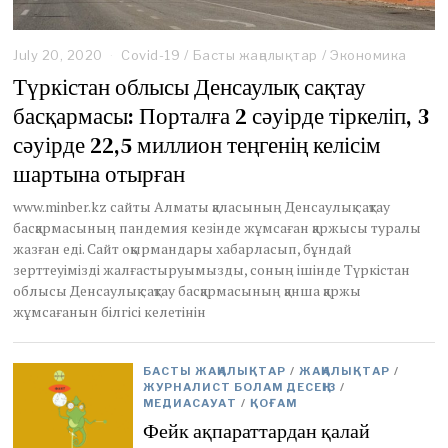
July 20, 2020
J
Covid-19
/
Басты жаңалықтар
/
Экономика
u
Түркістан облысы Денсаулық сақтау
n
басқармасы: Порталға 2 сәуірде тіркеліп, 3
e
3
сәуірде 22,5 миллион теңгенің келісім
0
,
шартына отырған
2
0
www.minber.kz сайты Алматы қаласының Денсаулық сақтау
2
басқармасының пандемия кезінде жұмсаған қаржысы туралы
1
жазған еді. Сайт оқырмандары хабарласып, бұндай
зерттеуімізді жалғастыруымызды, соның ішінде Түркістан
облысы Денсаулық сақтау басқармасының қанша қаржы
жұмсағанын білгісі келетінін
БАСТЫ ЖАҢАЛЫҚТАР
/
ЖАҢАЛЫҚТАР
/
ЖУРНАЛИСТ БОЛАМ ДЕСЕҢІЗ
/
МЕДИАСАУАТ
/
ҚОҒАМ
Фейк ақпараттардан қалай