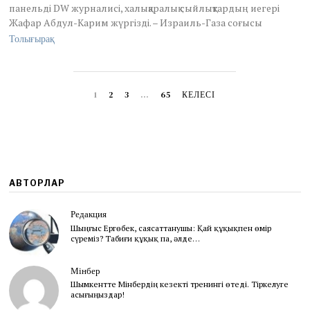
панельді DW журналисі, халықаралық сыйлықтардың иегері
0
2
Жафар Абдул-Карим жүргізді. – Израиль-Газа соғысы
5
Толығырақ
1
2
3
…
65
КЕЛЕСІ
АВТОРЛАР
Редакция
Шыңғыс Ергөбек, cаясаттанушы: Қай құқықпен өмір
сүреміз? Табиғи құқық па, әлде…
Мінбер
Шымкентте Мінбердің кезекті тренингі өтеді. Тіркелуге
асығыңыздар!