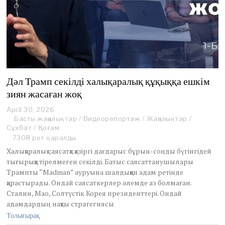
Дәл Трамп секілді халықаралық құқыққа ешкім
зиян жасаған жоқ
April 30, 2026
M
Басты жаңалықтар
a
/
Видеорепортаж
/
Жаңалықтар
/
Сұхбат
/
Қоғам
y
1
7308 рет қаралды
,
Халықаралық саясатқа қазіргі дағдарыс бұрын-соңды бүгінгідей
2
тығырыққа тірелмеген секілді. Батыс саясаттанушылары
0
Трампты “Madman” ауруына шалдыққан адам ретінде
2
қарастырады. Ондай саясаткерлер әлемде аз болмаған.
6
Сталин, Мао, Солтүстік Корея президенттері. Ондай
адамдардың нақты стратегиясы
Толығырақ