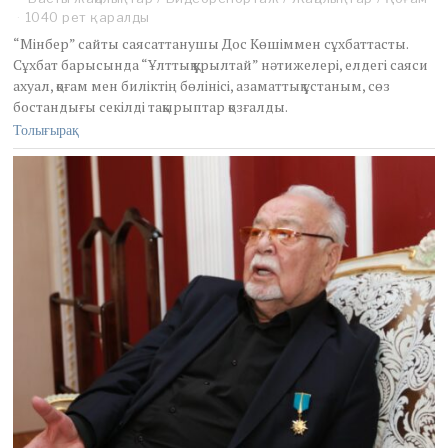
n
1040 рет қаралды
u
“Мінбер” сайты саясаттанушы Дос Көшіммен сұхбаттасты.
a
Сұхбат барысында “Ұлттық құрылтай” нәтижелері, елдегі саяси
r
ахуал, қоғам мен биліктің бөлінісі, азаматтық ұстаным, сөз
y
2
бостандығы секілді тақырыптар қозғалды.
7
Толығырақ
,
2
0
2
6