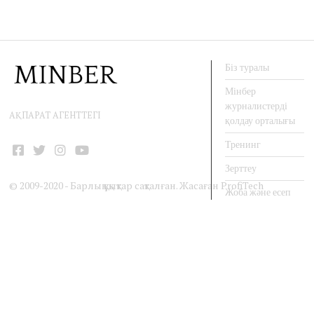
Біз туралы
Мінбер
журналистерді
АҚПАРАТ АГЕНТТЕГІ
қолдау орталығы
Тренинг
Facebook
Twitter
Instagram
YouTube
Зерттеу
© 2009-2020 - Барлық құқықтар сақталған. Жасаған
ProfiTech
Жоба және есеп