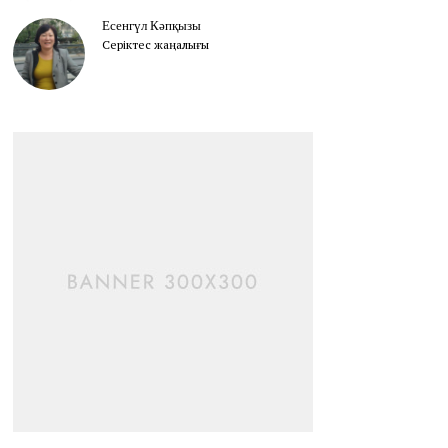
Есенгүл Кәпқызы
Серіктес жаңалығы