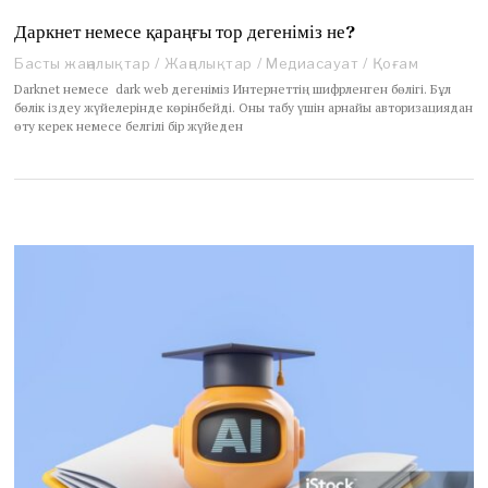
Даркнет немесе қараңғы тор дегеніміз не?
Басты жаңалықтар
/
Жаңалықтар
/
Медиасауат
/
Қоғам
Darknet немесе dark web дегеніміз Интернеттің шифрленген бөлігі. Бұл
бөлік іздеу жүйелерінде көрінбейді. Оны табу үшін арнайы авторизациядан
өту керек немесе белгілі бір жүйеден