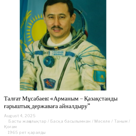
Талғат Мұсабаев: «Арманым – Қазақстанды
ғарыштық державаға айналдыру”
August 4, 2025
Басты жаңалықтар
/
Басқа басылымнан
/
Мәселе
/
Таным
/
Қоғам
1965 рет қаралды