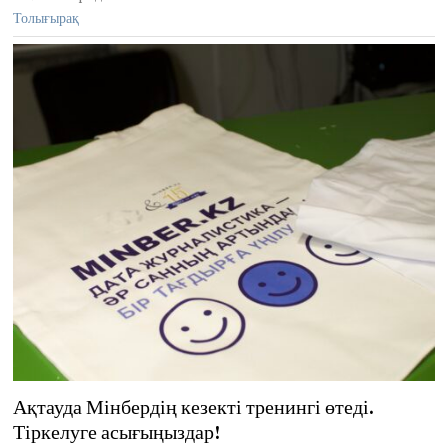
2
Толығырақ
0
2
5
Ақтауда Мінбердің кезекті тренингі өтеді.
Тіркелуге асығыңыздар!