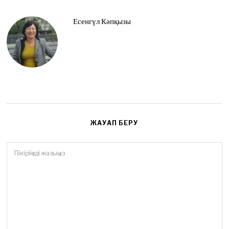
4
,
2
Есенгүл Кәпқызы
0
2
6
ЖАУАП БЕРУ