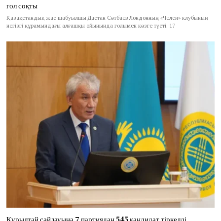
гол соқты
Қазақстандық жас шабуылшы Дастан Сәтбаев Лондонның «Челси» клубының
негізгі құрамындағы алғашқы ойынында голымен көзге түсті. 17
Құрылтай сайлауына 7 партиядан 545 кандидат тіркелді