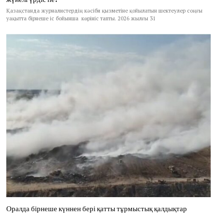
Қазақстанда журналистердің кәсіби қызметіне қойылатын шектеулер соңғы
уақытта бірнеше іс бойынша көрініс тапты. 2026 жылғы 31
Оралда бірнеше күннен бері қатты тұрмыстық қалдықтар