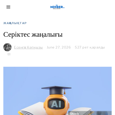
ЖАҢАЛЫҚТАР
Серіктес жаңалығы
Есенгүл Кәпқызы
June 27, 2026
J
527 рет қаралды
u
n
e
2
7
,
2
0
2
6