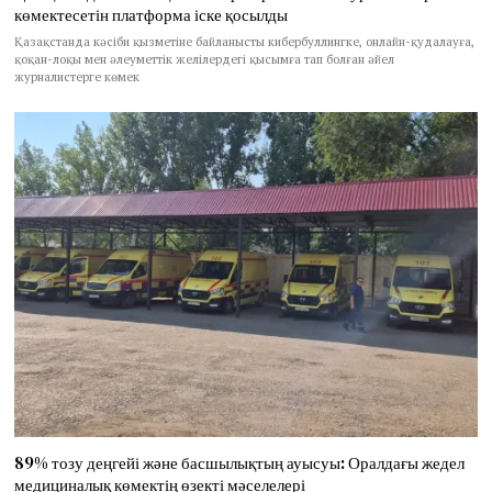
көмектесетін платформа іске қосылды
Қазақстанда кәсіби қызметіне байланысты кибербуллингке, онлайн-қудалауға,
қоқан-лоқы мен әлеуметтік желілердегі қысымға тап болған әйел
журналистерге көмек
89% тозу деңгейі және басшылықтың ауысуы: Оралдағы жедел
медициналық көмектің өзекті мәселелері