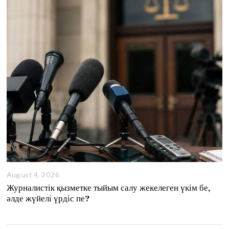
August 4, 2026
A
u
Журналистік қызметке тыйым салу жекелеген үкім бе,
g
әлде жүйелі үрдіс пе?
u
s
t