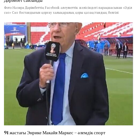
Дәрімбет сайланды
Фото Нәзира Дәрімбеттің Facebook әлеуметтік желісіндегі парақшасынан «Әділ
сөз» Сөз бостандығын қорғау халықаралық қоры қазақстандық белгілі
91 жастағы Энрике Макайя Маркес – әлемдік спорт