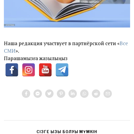
Наша редакция участвует в партнёрской сети «
Все
СМИ
».
Парақшамызға жазылыңыз
CІЗГЕ ҚЫЗЫҚ БОЛУЫ МҮМКІН