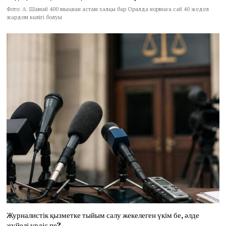
Фото: А. Шамай 400 мыңнан астам халқы бар Оралда нормаға сай 40 жедел
жәрдем көлігі болуы
Журналистік қызметке тыйым салу жекелеген үкім бе, әлде
жүйелі үрдіс пе?