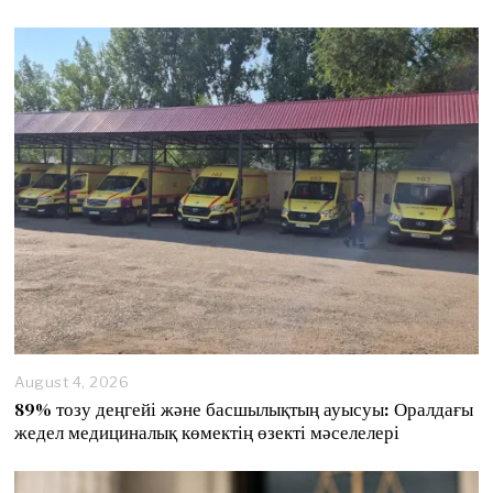
s
t
6
,
2
0
2
6
August 4, 2026
89% тозу деңгейі және басшылықтың ауысуы: Оралдағы
жедел медициналық көмектің өзекті мәселелері