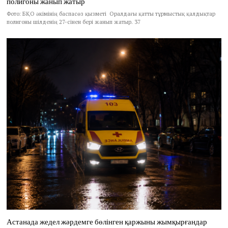
полигоны жанып жатыр
Фото: БҚО әкімінің баспасөз қызметі Оралдағы қатты тұрмыстық қалдықтар
полигоны шілденің 27-сінен бері жанып жатыр. 37
Астанада жедел жәрдемге бөлінген қаржыны жымқырғандар