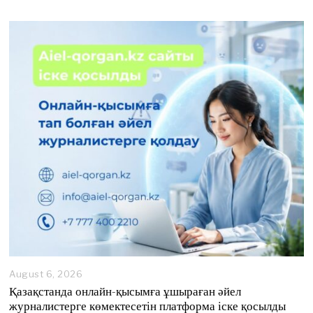
August 6, 2026
A
u
Қазақстанда онлайн-қысымға ұшыраған әйел
g
журналистерге көмектесетін платформа іске қосылды
u