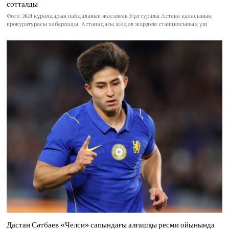
сотталды
Фото: ЖИ құралдарын пайдаланып жасалған Бұл туралы Астана қаласының
прокуратурасы хабарлады. Астанадағы жедел жәрдем станциясының үш
Дастан Сәтбаев «Челси» сапындағы алғашқы ресми ойынында