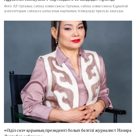
Фото: ҚР Орталық сайлау комиссиясы Орталық сайлау комиссиясы Құрылтай
депутаттарын сайлауға қатысатын партиялық тізімдерді тіркеуді аяқтады.
«Әділ сөз» қорының президенті болып белгілі журналист Нәзира