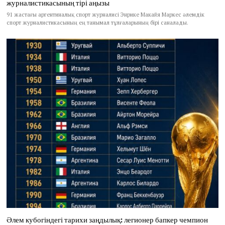
журналистикасының тірі аңызы
91 жастағы аргентиналық спорт журналисі Энрике Макайя Маркес әлемдік
спорт журналистикасының ең танымал тұлғаларының бірі саналады.
Әлем кубогіндегі тарихи заңдылық: легионер бапкер чемпион