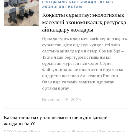
ECO QADAM
/
БАСТЫ ЖАҢАЛЫҚТАР
/
ЭКОЛОГИЯ
/
ҚОҒАМ
Қоқысты сұрыптау: экологиялық
мәселені экономикалық ресурсқа
айналдыру жолдары
Оралда тұрғындар мен кәсіпкерлер қоқысты
сұрыптап, қайта өңдеуді күнделікті өмір
салтына айналдырып отыр. Соның бірі —
15 жылдан бері тұрмыстық қалдықты
сұрыптап жүреген психолог Сәуле
Файзуллина және пластиктен брусчатка
өндіретін кәсіпкер Александр Елькин.
Олар қоқыс көлемін азайтып, қоршаған
ортаны қорғау
November 25, 2025
M
a
r
c
Қазақстандағы су тапшылығын шешудің қандай
h
жолдары бар?
2
9
ECO Qadam
/
Басты жаңалықтар
/
Жаңалықтар
/
Экономика
/