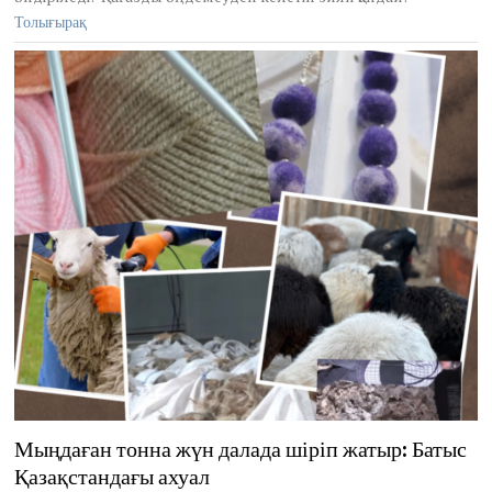
2
Толығырақ
0
,
2
0
2
6
Мыңдаған тонна жүн далада шіріп жатыр: Батыс
Қазақстандағы ахуал