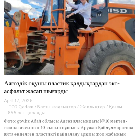
Аягөздік оқушы пластик қалдықтардан эко-
асфальт жасап шығарды
April 17, 2026
A
p
ECO Qadam
/
Басты жаңалықтар
/
Жаңалықтар
/
Қоғам
r
655 рет қаралды
i
Фото: gov.kz Абай облысы Аягөз қаласындағы №10 мектеп-
l
гимназиясының 10-сынып оқушысы Аружан Қабдұлмаратова
1
қайта өңделген пластикті пайдалану арқылы жол жабынын
7