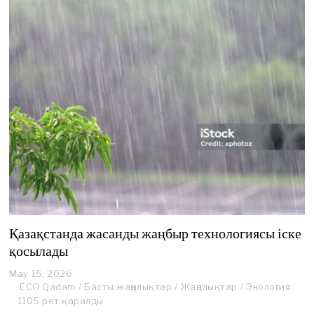
Қазақстанда жасанды жаңбыр технологиясы іске
қосылады
May 15, 2026
M
a
ECO Qadam
/
Басты жаңалықтар
/
Жаңалықтар
/
Экология
y
1105 рет қаралды
1