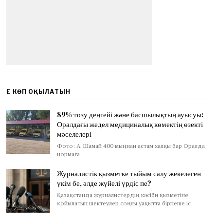
ЕҢ КӨП ОҚЫЛАТЫН
89% тозу деңгейі және басшылықтың ауысуы:
Оралдағы жедел медициналық көмектің өзекті
мәселелері
Фото: А. Шамай 400 мыңнан астам халқы бар Оралда
нормаға
Журналистік қызметке тыйым салу жекелеген
үкім бе, әлде жүйелі үрдіс пе?
Қазақстанда журналистердің кәсіби қызметіне
қойылатын шектеулер соңғы уақытта бірнеше іс