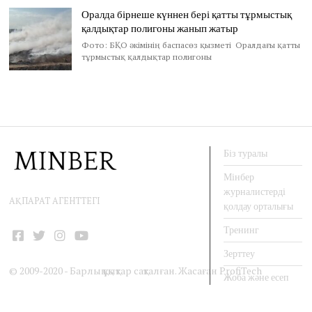
Оралда бірнеше күннен бері қатты тұрмыстық
қалдықтар полигоны жанып жатыр
Фото: БҚО әкімінің баспасөз қызметі Оралдағы қатты
тұрмыстық қалдықтар полигоны
Біз туралы
Мінбер
журналистерді
АҚПАРАТ АГЕНТТЕГІ
қолдау орталығы
Тренинг
Facebook
Twitter
Instagram
YouTube
Зерттеу
© 2009-2020 - Барлық құқықтар сақталған. Жасаған
ProfiTech
Жоба және есеп