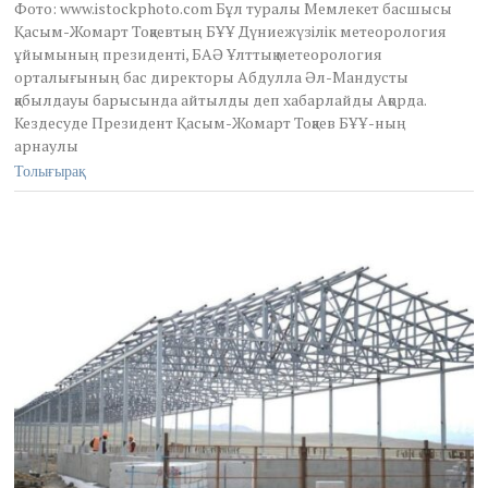
Фото: www.istockphoto.com Бұл туралы Мемлекет басшысы
5
Қасым-Жомарт Тоқаевтың БҰҰ Дүниежүзілік метеорология
,
ұйымының президенті, БАӘ Ұлттық метеорология
2
0
орталығының бас директоры Абдулла Әл-Мандусты
2
қабылдауы барысында айтылды деп хабарлайды Ақорда.
6
Кездесуде Президент Қасым-Жомарт Тоқаев БҰҰ-ның
арнаулы
Толығырақ