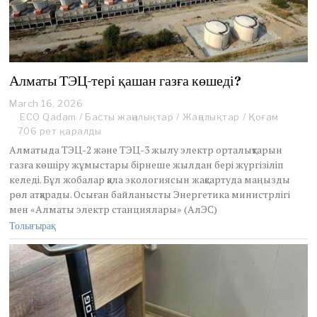
Алматы ТЭЦ-тері қашан газға көшеді?
March 16, 2026
M
a
ECO Qadam
/
Басты жаңалықтар
/
Жаңалықтар
/
Қоғам
r
706 рет қаралды
c
Алматыда ТЭЦ-2 және ТЭЦ-3 жылу электр орталықтарын
h
газға көшіру жұмыстары бірнеше жылдан бері жүргізіліп
1
келеді. Бұл жобалар қала экологиясын жақсартуда маңызды
6
,
рөл атқарады. Осыған байланысты Энергетика министрлігі
2
мен «Алматы электр станциялары» (АлЭС)
0
Толығырақ
2
6