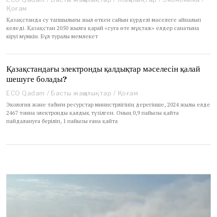
,
Қоғам
2
Қазақстанда су тапшылығы жыл өткен сайын күрделі мәселеге айналып
0
келеді. Қазақстан 2050 жылға қарай «суға өте мұқтаж» елдер санатына
2
кіруі мүмкін. Бұл туралы мемлекет
6
Қазақстандағы электронды қалдықтар мәселесін қалай
шешуге болады?
ECO Qadam
/
Басты жаңалықтар
/
Қоғам
Экология және табиғи ресурстар министрлігінің дерегінше, 2024 жылы елде
2467 тонна электронды қалдық түзілген. Оның 0,9 пайызы қайта
пайдалануға беріліп, 1 пайызы ғана қайта