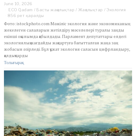
June 10, 2026
J
u
ECO Qadam
/
Басты жаңалықтар
/
Жаңалықтар
/
Экология
n
856 рет қаралды
e
Фото: istockphoto.com Мәжіліс экология және экономиканың
1
жекелеген салаларын жетілдіру мәселелері туралы заңды
0
екінші оқылымда қабылдады. Парламент депутаттары елдегі
,
2
экологиялық жағдайды жақсартуға бағытталған жаңа заң
0
жобасын әзірледі. Бұл құжат экология саласын цифрландыру,
2
қалдықтарды
6
Толығырақ