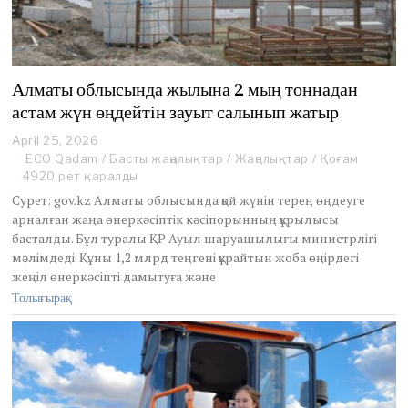
Алматы облысында жылына 2 мың тоннадан
астам жүн өңдейтін зауыт салынып жатыр
April 25, 2026
A
p
ECO Qadam
/
Басты жаңалықтар
/
Жаңалықтар
/
Қоғам
r
4920 рет қаралды
i
Сурет: gov.kz Алматы облысында қой жүнін терең өңдеуге
l
арналған жаңа өнеркәсіптік кәсіпорынның құрылысы
2
басталды. Бұл туралы ҚР Ауыл шаруашылығы министрлігі
5
,
мәлімдеді. Құны 1,2 млрд теңгені құрайтын жоба өңірдегі
2
жеңіл өнеркәсіпті дамытуға және
0
Толығырақ
2
6