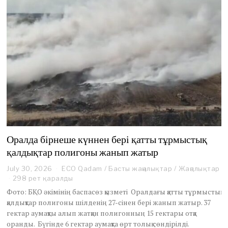
Оралда бірнеше күннен бері қатты тұрмыстық
қалдықтар полигоны жанып жатыр
July 30, 2026
ECO Qadam
/
Басты жаңалықтар
/
Жаңалықтар
298 рет қаралды
Фото: БҚО әкімінің баспасөз қызметі Оралдағы қатты тұрмыстық
қалдықтар полигоны шілденің 27-сінен бері жанып жатыр. 37
гектар аумақты алып жатқан полигонның 15 гектары отқа
оранды. Бүгінде 6 гектар аумақта өрт толық сөндірілді.