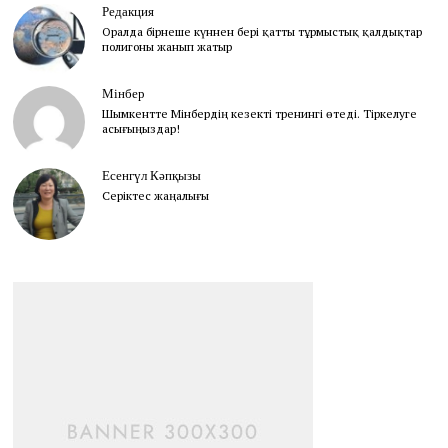
Редакция
Оралда бірнеше күннен бері қатты тұрмыстық қалдықтар
полигоны жанып жатыр
Мінбер
Шымкентте Мінбердің кезекті тренингі өтеді. Тіркелуге
асығыңыздар!
Есенгүл Кәпқызы
Серіктес жаңалығы