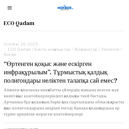
ECO Qadam
October 20, 2025
M
ECO Qadam
/
Басты жаңалықтар
a
/
Жаңалықтар
/
Экология
/
Қоғам
r
c
“Өртенген қоқыс және ескірген
h
инфрақұрылым”. Тұрмыстық қалдық
2
9
полигондары неліктен талапқа сай емес?
,
2
Алматы қаласында көпқабатты үйлердің маңына келген жүк
0
көлігі қоқыс контейнерлеріндегі қалдықты тией бастады.
2
6
Артынша бұл қалдықтың бәрін қала сыртындағы облысқа қарасты
қоқыс полигондарына апарып төгеді. Қалада қалдықтардың әр
түріне арналған жерасты контейнерлері