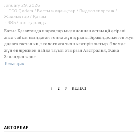
January 29, 2026
F
ECO Qadam
/
Басты жаңалықтар
e
/
Видеорепортаж
/
Жаңалықтар
/
Қоғам
b
r
3857 рет қаралды
u
Батыс Қазақстанда шаруалар миллионнан астам қой өсіреді,
a
жыл сайын мыңдаған тонна жүн қырқады. Бірақ өңделмеген жүн
r
далаға тасталып, экологияға зиян келтіріп жатыр. Әлемде
y
жүн өндірісінен пайда тауып отырған Австралия, Жаңа
2
0
Зеландия және
,
Толығырақ
2
0
2
6
1
2
3
КЕЛЕСІ
АВТОРЛАР