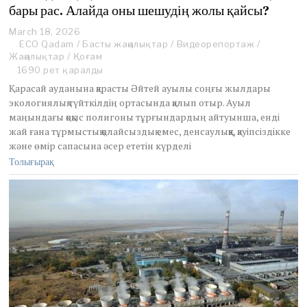
бары рас. Алайда оны шешудің жолы қайсы?
March 18, 2026
ECO Qadam
/
Басты жаңалықтар
/
Видеорепортаж
/
Жаңалықтар
/
Қоғам
1690 рет қаралды
Қарасай ауданына қарасты Әйтей ауылы соңғы жылдары
экологиялық түйткілдің ортасында қалып отыр. Ауыл
маңындағы қоқыс полигоны тұрғындардың айтуынша, енді
жай ғана тұрмыстық қолайсыздық емес, денсаулыққа, қауіпсіздікке
және өмір сапасына әсер ететін күрделі
Толығырақ