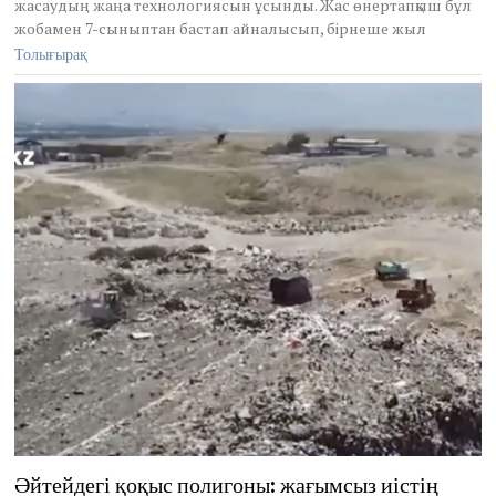
,
жасаудың жаңа технологиясын ұсынды. Жас өнертапқыш бұл
2
жобамен 7-сыныптан бастап айналысып, бірнеше жыл
0
Толығырақ
2
6
Әйтейдегі қоқыс полигоны: жағымсыз иістің