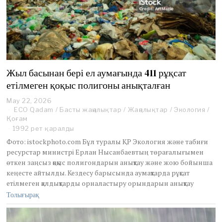
Жыл басынан бері ел аумағында 411 рұқсат
етілмеген қоқыс полигоны анықталған
May 22, 2026
M
ECO Qadam
a
/
Басты жаңалықтар
/
Жаңалықтар
/
Экология
/
Қоғам
y
2
1992 рет қаралды
2
Фото: istockphoto.com Бұл туралы ҚР Экология және табиғи
,
ресурстар министрі Ерлан Нысанбаевтың төрағалығымен
2
өткен заңсыз қоқыс полигондарын анықтау және жою бойынша
0
кеңесте айтылды. Кездесу барысында аумақтарда рұқсат
2
6
етілмеген қалдықтарды орналастыру орындарын анықтау
Толығырақ