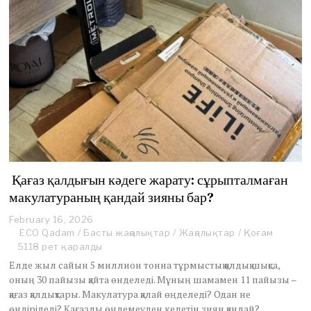
Қағаз қалдығын кәдеге жарату: сұрыпталмаған
макулатураның қандай зияны бар?
February 16, 2026
F
e
ECO Qadam
/
Басты жаңалықтар
/
Жаңалықтар
/
Қоғам
b
5118 рет қаралды
r
Елде жыл сайын 5 миллион тонна тұрмыстық қалдық шықса,
u
оның 30 пайызы қайта өнделеді. Мұның шамамен 11 пайызы –
a
қағаз қалдықтары. Макулатура қалай өңделеді? Одан не
r
y
өндіріледі? Қағазды өңдемеуден келетін зиян қандай?