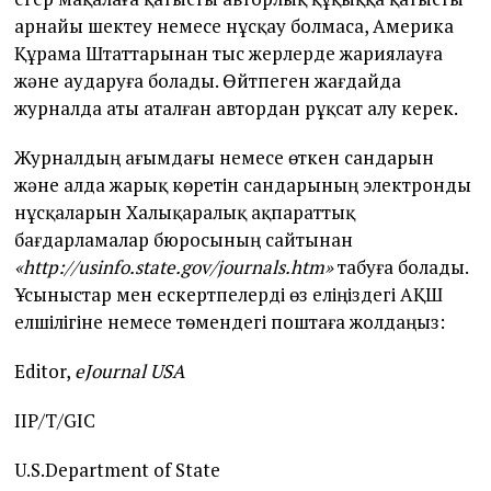
арнайы шектеу немесе нұсқау болмаса, Америка
Құрама Штаттарынан тыс жерлерде жариялауға
және аударуға болады. Өйтпеген жағдайда
журналда аты аталған автордан рұқсат алу керек.
Журналдың ағымдағы немесе өткен сандарын
және алда жарық көретін сандарының электронды
нұсқаларын Халықаралық ақпараттық
бағдарламалар бюросының сайтынан
«
http
://
usinfo
.
state
.
gov
/
journals
.
htm
»
табуға болады.
Ұсыныстар мен ескертпелерді өз еліңіздегі АҚШ
елшілігіне немесе төмендегі поштаға жолдаңыз:
Editor,
eJournal
USA
IIP/T/GIC
U.S.Department of State