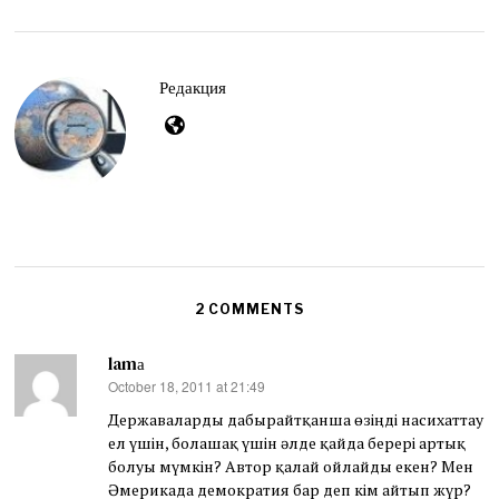
s
t
4
,
2
Редакция
0
2
6
2 COMMENTS
lamа
October 18, 2011 at 21:49
says:
Державаларды дабырайтқанша өзіңді насихаттау
ел үшін, болашақ үшін әлде қайда берері артық
болуы мүмкін? Автор қалай ойлайды екен? Мен
Әмерикада демократия бар деп кім айтып жүр?