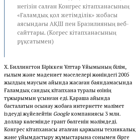
негізін салған Конгрес кітапханасының
«Ғаламдық қол жетімділік» жобасы
аясындағы АҚШ пен Бразилияның веб-
сайттары. (Когрес кітапханасының
рұқсатымен)
Х. Биллингтон Біріккен Ұлттар Ұйымының білім,
ғылым және мәдениет мәселелері жөніндегі 2005
жылдың маусым айында жасаған баяндамасында
Ғаламдық сандық кітапхана туралы өзінің
тұжырымын ұсынған еді. Қараша айында
басталатын осынау жобаға интернетте мәлімет
іздеуді жүйелейтін
Google
компаниясы 3 млн.
доллар көлемінде грант бөлгенін мәлімдеді.
Конгрес кітапханасы аталған қаржыны техникалық
және ұйымдастыру жұмыстарына сонымен бірге