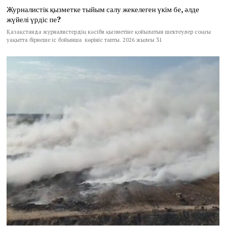
Журналистік қызметке тыйым салу жекелеген үкім бе, әлде
жүйелі үрдіс пе?
Қазақстанда журналистердің кәсіби қызметіне қойылатын шектеулер соңғы
уақытта бірнеше іс бойынша көрініс тапты. 2026 жылғы 31