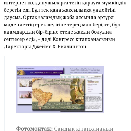
интернет қолданушыларға тегін қарауға мүмкіндік
беретін еді. Бұл тек қана жақсылыққа үндейтіні
даусыз. Ортақ ғаламдық жоба аясында әртүрлі
мәдениеттің ерекшелігіне терең мән берілсе, бұл
адамдардың бір-біріне етене жақын болуына
септесер еді», – деді Конгресс кітапханасының
Директоры Джеймс Х. Биллингтон.
Фотомонтаж
:
Сандық кітапхананың