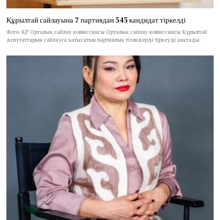
Құрылтай сайлауына 7 партиядан 545 кандидат тіркелді
Фото: ҚР Орталық сайлау комиссиясы Орталық сайлау комиссиясы Құрылтай
депутаттарын сайлауға қатысатын партиялық тізімдерді тіркеуді аяқтады.