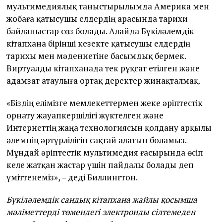
мультимедиялық таныстырылымда Америка мен
жобаға қатысушы елдердің арасында тарихи
байланыстар сөз болады. Алайда Бүкіләлемдік
кітапхана бірінші кезекте қатысушы елдердің
тарихы мен мәдениетіне басымдық бермек.
Виртуалды кітапханада тек рұқсат етілген және
адамзат атаулыға ортақ деректер жинақталмақ.
«Біздің елімізге мемлекеттермен жеке әріптестік
орнату жауапкершілігі жүктелген және
Интернеттің жаңа технологиясын қолдану арқылы
әлемнің әртүрлілігін сақтай алатын боламыз.
Мұндай әріптестік мультимедия ғасырында өсіп
келе жатқан жастар үшін пайдалы болады деп
үміттенеміз», – деді Биллингтон.
Бүкіләлемдік сандық кітапхана жайлы қосымша
мәліметтерді төмендегі электронды сілтемеден