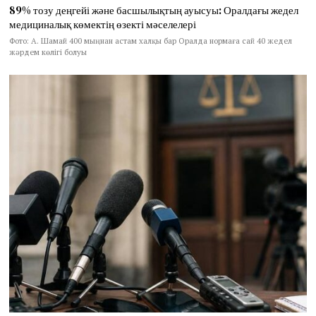
89% тозу деңгейі және басшылықтың ауысуы: Оралдағы жедел
медициналық көмектің өзекті мәселелері
Фото: А. Шамай 400 мыңнан астам халқы бар Оралда нормаға сай 40 жедел
жәрдем көлігі болуы