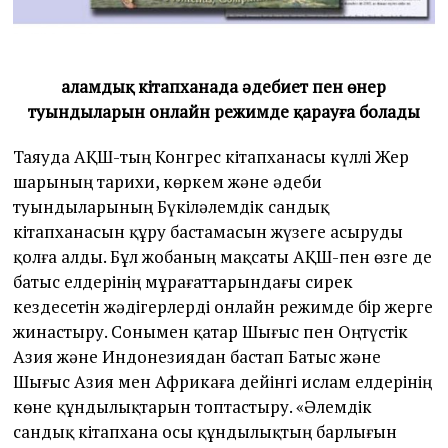
Ғаламдық кітапханада әдебиет пен өнер
туындыларын онлайн режимде қарауға болады
Таяуда АҚШ-тың Конгрес кітапханасы күллі Жер
шарының тарихи, көркем және әдеби
туындыларының Бүкіләлемдік сандық
кітапханасын құру бастамасын жүзеге асыруды
қолға алды. Бұл жобаның мақсаты АҚШ-пен өзге де
батыс елдерінің мұрағаттарындағы сирек
кездесетін жәдігерлерді онлайн режимде бір жерге
жинастыру. Сонымен қатар Шығыс пен Оңтүстік
Азия және Индонезиядан бастап Батыс және
Шығыс Азия мен Африкаға дейінгі ислам елдерінің
көне құндылықтарын топтастыру. «Әлемдік
сандық кітапхана осы құндылықтың барлығын