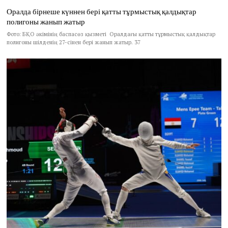
Оралда бірнеше күннен бері қатты тұрмыстық қалдықтар
полигоны жанып жатыр
Фото: БҚО әкімінің баспасөз қызметі Оралдағы қатты тұрмыстық қалдықтар
полигоны шілденің 27-сінен бері жанып жатыр. 37