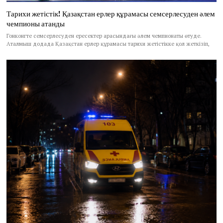
Тарихи жетістік! Қазақстан ерлер құрамасы семсерлесуден әлем
чемпионы атанды
Гонконгте семсерлесуден ересектер арасындағы әлем чемпионаты өтуде.
Аталмыш додада Қазақстан ерлер құрамасы тарихи жетістікке қол жеткізіп,