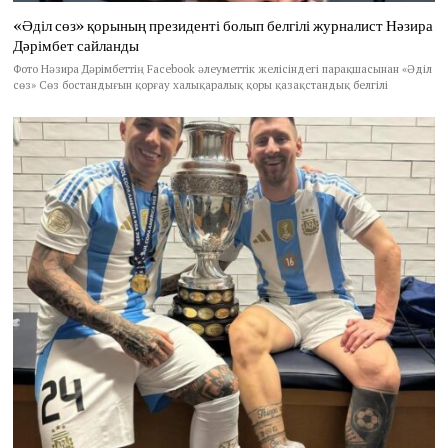
«Әділ сөз» қорының президенті болып белгілі журналист Нәзира
Дәрімбет сайланды
Фото Нәзира Дәрімбеттің Facebook әлеуметтік желісіндегі парақшасынан «Әділ
сөз» Сөз бостандығын қорғау халықаралық қоры қазақстандық белгілі