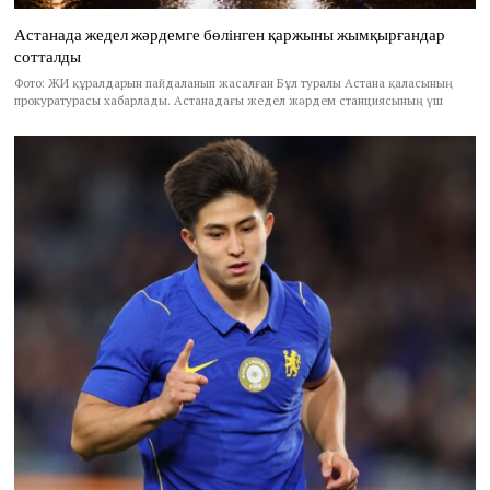
Астанада жедел жәрдемге бөлінген қаржыны жымқырғандар
сотталды
Фото: ЖИ құралдарын пайдаланып жасалған Бұл туралы Астана қаласының
прокуратурасы хабарлады. Астанадағы жедел жәрдем станциясының үш