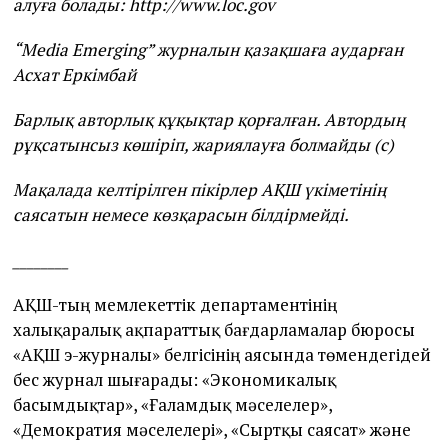
алуға болады:
http
://
www
.
loc
.
gov
“Media Emerging” журналын қазақшаға аударған
Асхат Еркімбай
Барлық авторлық құқықтар қорғалған. Автордың
рұқсатынсыз көшіріп, жариялауға болмайды (с)
Мақалада келтірілген пікірлер АҚШ үкіметінің
саясатын немесе көзқарасын білдірмейді.
________
АҚШ-тың мемлекеттік департаментінің
халықаралық ақпараттық бағдарламалар бюросы
«АҚШ э-журналы» белгісінің аясында төмендегідей
бес журнал шығарады: «Экономикалық
басымдықтар», «Ғаламдық мәселелер»,
«Демократия мәселелері», «Сыртқы саясат» және