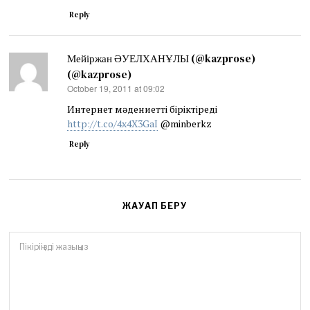
Reply
Мейіржан ӘУЕЛХАНҰЛЫ (@kazprose)
(@kazprose)
October 19, 2011 at 09:02
says:
Интернет мәдениетті біріктіреді
http://t.co/4x4X3GaI
@minberkz
Reply
ЖАУАП БЕРУ