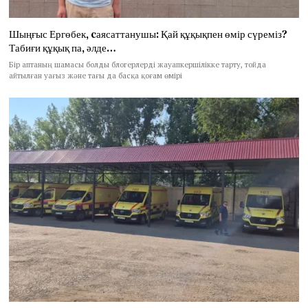
Шыңғыс Ергөбек, cаясаттанушы: Қай құқықпен өмір сүреміз?
Табиғи құқық па, әлде…
Бір аптаның шамасы болды блогерлерді жауапкершілікке тарту, тойда
айтылған уағыз және тағы да басқа қоғам өмірі