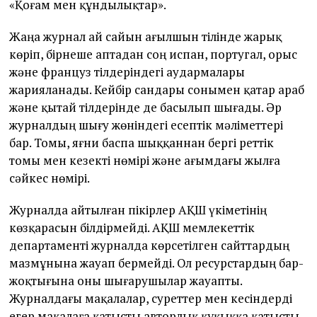
«Қоғам мен құндылықтар».
Жаңа журнал ай сайын ағылшын тілінде жарық
көріп, бірнеше аптадан соң испан, португал, орыс
және француз тілдеріндегі аудармалары
жарияланады. Кейбір сандары сонымен қатар араб
және қытай тілдерінде де басылып шығады. Әр
журналдың шығу жөніндегі есептік мәліметтері
бар. Томы, яғни баспа шыққаннан бергі реттік
томы мен кезекті нөмірі және ағымдағы жылға
сәйкес нөмірі.
Журналда айтылған пікірлер АҚШ үкіметінің
көзқарасын білдірмейді. АҚШ мемлекеттік
департаменті журналда көрсетілген сайттардың
мазмұнына жауап бермейді. Ол ресурстардың бар-
жоқтығына оны шығарушылар жауапты.
Журналдағы мақалалар, суреттер мен кесіндерді
егер мақалаға қатысты авторлық құқыққа қатысты