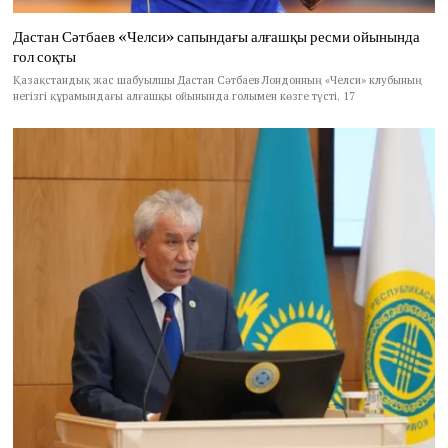
Дастан Сәтбаев «Челси» сапындағы алғашқы ресми ойынында
гол соқты
Қазақстандық жас шабуылшы Дастан Сәтбаев Лондонның «Челси» клубының
негізгі құрамындағы алғашқы ойынында голымен көзге түсті. 17