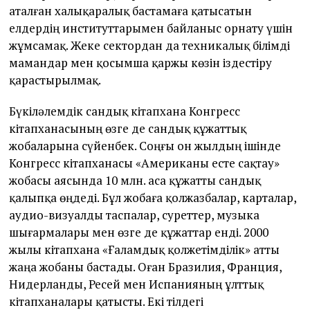
аталған халықаралық бастамаға қатысатын
елдердің институттарымен байланыс орнату үшін
жұмсамақ. Жеке сектордан да техникалық білімді
мамандар мен қосымша қаржы көзін іздестіру
қарастырылмақ.
Бүкіләлемдік сандық кітапхана Конгресс
кітапханасының өзге де сандық құжаттық
жобаларына сүйенбек. Соңғы он жылдың ішінде
Конгресс кітапханасы «Американы есте сақтау»
жобасы аясында 10 млн. аса құжатты сандық
қалыпқа өңдеді. Бұл жобаға қолжазбалар, карталар,
аудио-визуалды таспалар, суреттер, музыка
шығармалары мен өзге де құжаттар енді. 2000
жылы кітапхана «Ғаламдық қолжетімділік» атты
жаңа жобаны бастады. Оған Бразилия, Франция,
Нидерланды, Ресей мен Испанияның ұлттық
кітапханалары қатысты. Екі тілдегі