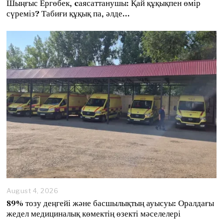
Шыңғыс Ергөбек, cаясаттанушы: Қай құқықпен өмір
g
сүреміз? Табиғи құқық па, әлде…
u
s
t
8
,
2
0
2
6
August 4, 2026
89% тозу деңгейі және басшылықтың ауысуы: Оралдағы
жедел медициналық көмектің өзекті мәселелері