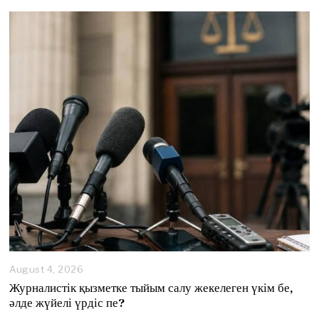
August 4, 2026
A
u
Журналистік қызметке тыйым салу жекелеген үкім бе,
g
әлде жүйелі үрдіс пе?
u