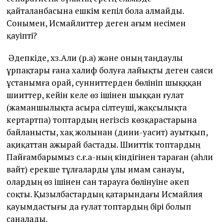
қайталанбасына ешкім кепіл бола алмайды.
Сонымен, Исмайлиттер деген ағым несімен
қауіпті?
Әдепкіде, хз.Али (р.а) және оның таңдаулы
ұрпақтары ғана халиф болуға лайықты деген саяси
ұстанымға орай, сунниттерден бөлініп шықққан
шииттер, кейін келе өз ішінен шыққан ғулат
(жаманшылықта асыра сілтеуші, жақсылықта
кертартпа) топтардың негізсіз көзқарастарына
байланысты, хақ жолынан (дини-уасит) ауытқып,
ақиқаттан ажырай бастады. Шииттік топтардың
Пайғамбарымыз с.ғ.а-ның кіндігінен тараған (аһли
вайт) ерекше тұлғаларды ұлы имам санауы,
олардың өз ішінен сан тарауға бөлінуіне әкеп
соқты. Қызылбастардың қатарындағы Исмайлия
қауымдастығы да ғулат топтардың бірі болып
саналады.