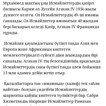
Мұхаммед шахтың ұлы Исмайлиттердің қазіргі
басшысы Кәрим әл-Хусейн Агахан IV 1936 жылы
дүниеге келген. Ол Исмайлиттердің 49-ші имамы
саналады. Ол Исмайлиттер имаматын 40 жылдан
бері басқарып келеді. Қазір, Агахан IV Францияда
тұрады.
Исмайлия қауымдастығы бүгінгі таңда Азия мен
Европа және Африканың көптеген
мемлекеттеріндегі сүйекті діни ағымдардың бірі
саналады. Агахан IV-тің белсенділігінің арқасында
Исмайлиттердің саны бүгінгі таңда әлем бойынша
13 млн адамға дейін жетіп отыр.
Қызылбастарға тән «имамның» (халиф) тек «аһли
вайттан» болуын үндейтін Исмайлиттердің
шариғатқа қайшы көптеген түсініктері бар. Сабри
Хизметлидің пікірінше Исмайлиттер Рамазан