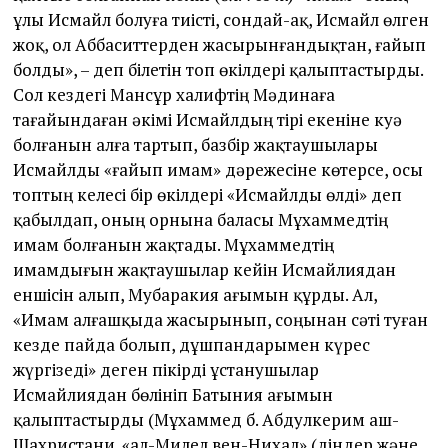
ұлы Исмайл болуға тиісті, сондай-ақ, Исмайл өлген
жоқ, ол Аббаситтерден жасырынғандықтан, ғайып
болды», – деп білетін топ өкілдері қалыптастырды.
Сол кездегі Мансұр халифтің Мәдинаға
тағайындаған әкімі Исмайлдың тірі екеніне куә
болғанын алға тартып, базбір жақтаушылары
Исмайлды «ғайып имам» дәрежесіне көтерсе, осы
топтың келесі бір өкілдері «Исмайлды өлді» деп
қабылдап, оның орнына баласы Мұхаммедтің
имам болғанын жақтады. Мұхаммедтің
имамдығын жақтаушылар кейін Исмайлиядан
еншісін алып, Мубаракия ағымын құрды. Ал,
«Имам алғашқыда жасырынып, соңынан сәті туған
кезде пайда болып, дұшпандарымен күрес
жүргізеді» деген пікірді ұстанушылар
Исмайлиядан бөлініп Батыния ағымын
қалыптастырды (Мұхаммед б. Абдулкерим аш-
Шахристани. «ал-Милел вен-Нихал» (діндер және