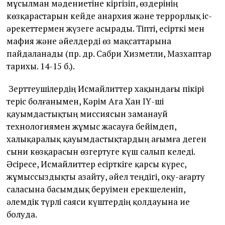
мұсылман мәдениетіне кіргізіп, өздерінің
көзқарастарын кейде анархия және террорлық іс-
әрекеттермен жүзеге асырады. Тіпті, есірткі мен
мафия және әйелдерді өз мақсаттарына
пайдаланады (пр. др. Сабри Хизметли, Мазхаптар
тарихы. 14-15 б.).
Зерттеушілердің Исмайлиттер хақындағы пікірі
теріс болғанымен, Кәрім Ага Хан ІҮ-ші
қауымдастықтың миссиясын заманауй
технологиямен жұмыс жасауға бейімдеп,
халықаралық қауымдастықтардың ағымға деген
сыни көзқарасын өзгертуге күш салып келеді.
Әсіресе, Исмайлиттер есірткіге қарсы күрес,
жұмыссыздықты азайту, әйел теңдігі, оқу-ағарту
саласына басымдық беруімен ерекшеленіп,
әлемдік түрлі саяси күштердің қолдауына ие
болуда.