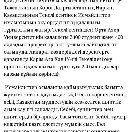
қойды. Бүгінгі күні осы келісімшарттың негізінде
Тәжікстанның Хорог, Қырғызстанның Нарын,
Қазақстанның Текелі кентінен Исмайлиттер
имаматының оқу ордасының қалашығы
тұрғызылып жатыр. Текелі кентіндегі Орта Азия
Университетінің қалашығы 3400 студент және 400
адамдық профессор-оқыту¬шыға лайықталып
салынуда. Ақпарат көздеріндегі деректерге
қарағанда Кәрім Ага Хан ІҮ-ші Текелідегі оқу
орнының қалашығын тұрғызуға 250 млн доллар
қаржы құйған көрінеді.
Исмайлиттер осылайша қайырымдылық бағытта
жұмыс істейтін қауымдастық болып көрінегенмен,
әсілі, Қазақстан мүддесі үшін кез-келген шииттік
ағым қауіпті саналады. Себебі, сунниттер мен
шииттердің бір арнада басы тоғысып, бейбіт ғұмыр
кешетінін көзге елестету мүмкін емес. Бұл
пікірімізге толғауы тоқсан тарихтан ондап емес,