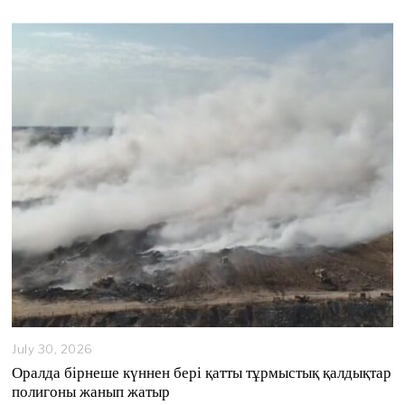
s
t
4
,
2
0
2
6
July 30, 2026
Оралда бірнеше күннен бері қатты тұрмыстық қалдықтар
полигоны жанып жатыр