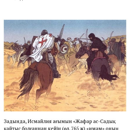
Задында, Исмайлия ағымын «Жафар ас-Садық
қайтыс болғаннан кейін (өл. 765 ж) «имам» оның