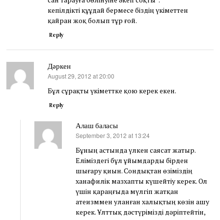
кепілдікті құұдай бермесе біздің үкіметтен
қайран жоқ болып тұр ғой.
Reply
Дәркен
August 29, 2012 at 20:00
says:
Бұл сұрақты үкіметтке қою керек екен.
Reply
Алаш баласы
September 3, 2012 at 13:24
says:
Бұның астында үлкен саясат жатыр.
Еліміздегі бұл ұйымдарды бірден
шығару қиын. Сондықтан өзіміздің
ханафилік мазхапты күшейтіу керек. Ол
үшін қараңғыда мүлгіп жатқан
атеизммен уланған халықтың көзін ашу
керек. Ұлттық дәстүрімізді дәріптейтін,