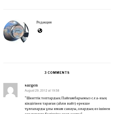
Редакция
3 COMMENTS
sazgen
August 29, 2012 at 19:58
says:
“Шииттік топтардың Пайғамбарымыз с.ғ.а-ның
кіндігінен тараған (аһли вайт) ерекше
тұлғаларды ұлы имам санауы, олардың өз ішінен
сан тарауға бөлінуіне әкеп соқты”.