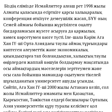
Біздің елімізде Исмайлиттер алғаш рет 1998 жылы
Алматы қаласында есірткіге қарсы халықаралық
конференция өткізуге демеушілік жасап, БҰҰ-ның
Семей аймағы бойынша жүргізілген оңалту
бағдарламасын жүзеге асыруға да қаржылық
көмек көрсетумен көзге түсті. Іле-шала Кәрім Ага
Хан ІҮ-ші Орта Азиядағы таулы аймақ тұрғындары
көптеген әлеуметтік және экономикалық
қиындықтарға тап болғандықтан, халықтың таулы
өңірлерден жаппай көшуін болдырмау мақсатында
осы аймақтардың мәселелерін зерттеумен және
осы сала бойынша мамандар оқытумен тікелей
шұғылданатын университет ашуды ұсынды.
Сөйтіп, Ага Хан ІҮ-ші 2000 жылы Астанаға келіп, сол
жолы Исмайлиттер имаматы мен Қазақстан,
Қырғызстан, Тәжікстан елдері басшылары Орталық
Азия университетін құру туралы келісімге қол