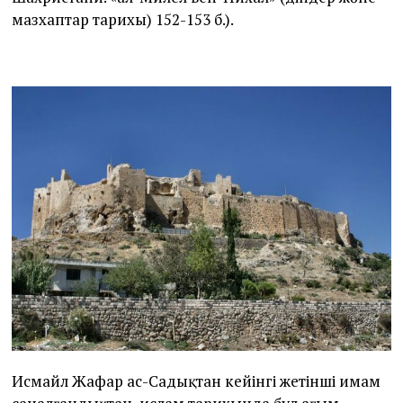
мазхаптар тарихы) 152-153 б.).
Исмайл Жафар ас-Садықтан кейінгі жетінші имам