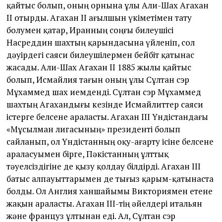
қайтыс болып, оның орнына ұлы Али-Шах Агахан
ІІ отырды. Агахан ІІ ағылшын үкіметімен тату
болумен қатар, Иранның соңғы билеушісі
Насреддин шахтың қарындасына үйленіп, сол
дәуірдегі саяси билеушілермен бейбіт қатынас
жасады. Али-Шах Агахан ІІ 1885 жылы қайтыс
болып, Исмайлия тағын оның ұлы Сұлтан сэр
Мұхаммед шах иемденді. Сұлтан сэр Мұхаммед
шахтың Агахандығы кезінде Исмайлиттер саяси
істерге белсене араласты. Агахан ІІІ Үндістандағы
«Мұсылман лигасының» президенті болып
сайланып, ол Үндістанның оқу-ағарту ісіне белсене
араласуымен бірге, Пәкістанның ұлттық
тәуелсіздігіне де қызу қолдау білдірді. Агахан ІІІ
батыс алпауыттарымен де тығыз қарым-қатынаста
болды. Ол Англия ханшайымы Викториямен етене
жақын араласты. Агахан ІІІ-тің әйелдері итальян
және француз ұлтынан еді. Ал, Сұлтан сэр