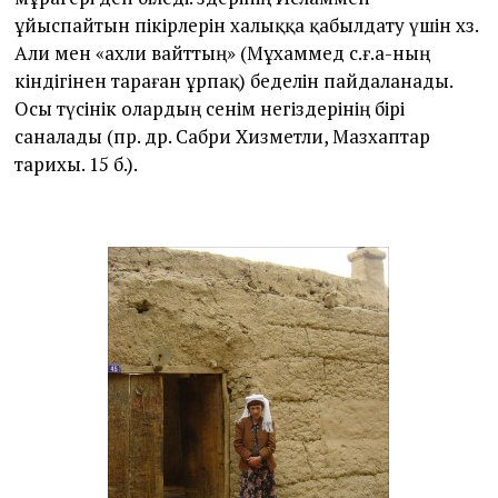
ұйыспайтын пікірлерін халыққа қабылдату үшін хз.
Али мен «ахли вайттың» (Мұхаммед с.ғ.а-ның
кіндігінен тараған ұрпақ) беделін пайдаланады.
Осы түсінік олардың сенім негіздерінің бірі
саналады (пр. др. Сабри Хизметли, Мазхаптар
тарихы. 15 б.).