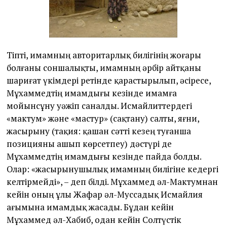
Тіпті, имамның авторитарлық билігінің жоғары
болғаны соншалықты, имамның әрбір айтқаны
шариғат үкімдері ретінде қарастырылып, әсіресе,
Мұхаммедтің имамдығы кезінде имамға
мойынсұну уәжіп саналды. Исмайлиттердегі
«мактум» және «мастур» (сақтану) салты, яғни,
жасырыну (тақия: қашан сәтті кезең туғанша
позицияны ашып көрсетпеу) дәстүрі де
Мұхаммедтің имамдығы кезінде пайда болды.
Олар: «жасырынушылық имамның билігіне кедергі
келтірмейді», – деп білді. Мұхаммед әл-Мактумнан
кейін оның ұлы Жафар әл-Муссадық Исмайлия
ағымына имамдық жасады. Бұдан кейін
Мұхаммед әл-Хабиб, одан кейін Солтүстік