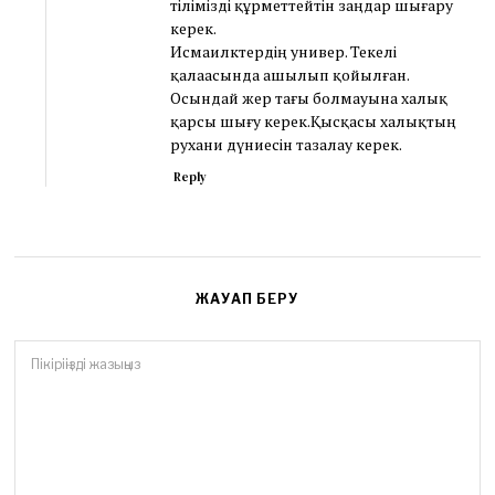
тілімізді құрметтейтін заңдар шығару
керек.
Исмаилктердің универ. Текелі
қалаасында ашылып қойылған.
Осындай жер тағы болмауына халық
қарсы шығу керек.Қысқасы халықтың
рухани дүниесін тазалау керек.
Reply
ЖАУАП БЕРУ