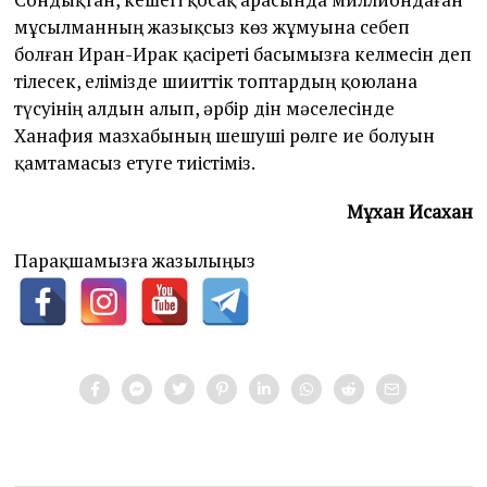
мұсылманның жазықсыз көз жұмуына себеп
болған Иран-Ирак қасіреті басымызға келмесін деп
тілесек, елімізде шииттік топтардың қоюлана
түсуінің алдын алып, әрбір дін мәселесінде
Ханафия мазхабының шешуші рөлге ие болуын
қамтамасыз етуге тиістіміз.
Мұхан Исахан
Парақшамызға жазылыңыз