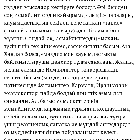
жүздеп мысалдар келтіруге болады. Әрі-беріден
соң Исмайлиттердің қайырымдылық іс-шаралары,
қауымдастықтың ескіден келе жатқан «такие»
(шынайы пиғылын жасыру) әдісі болуы әбден
мүмкін. Сондай-ақ, Исмайлиттердің «махди»
түсінігінің тек діни емес, саяси сипаты басым. Аға
Хандар болса, «махди» мен қауымдастықты
байланыстырушы дәнекер тұлға саналады. Жалпы,
ислам әлемінде Исмайлиттер төңкерісшілдік
сипаты басым (махдилик төңкерістердің
нәтижесінде Фатимиттер, Кармати, Иранназари
мемлекеттері пайда болды) шииттік ағым деп
саналады. Ал, батыс мемлекеттерінің
Исмайлиттерді қаржылық тұрғыдан қолдауының
себебі, исламның тұтастығына жарықшақ түсіру
үшін реакциялық сипатқа ие мұндай ағымдарды
өз мүддесіне тиісінше пайдаланғысы келеді.
Сондықтан, кешегі қосақ арасында миллиондаған