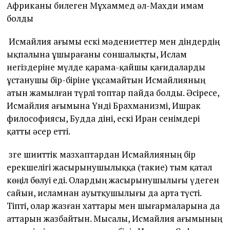
Африканы билеген Мұхаммед әл-Махди имам
болды
Исмайлия ағымы ескі мәдениеттер мен діндердің
ықпалына ұшырағаны соншалықты, Ислам
негіздеріне мүлде қарама-қайшы қағидаларды
ұстанушы бір-біріне ұқсамайтын Исмайлияның
атын жамылған түрлі топтар пайда болды. Әсіресе,
Исмайлия ағымына Үнді Брахманизмі, Ишрак
философиясы, Будда діні, ескі Иран сенімдері
қатты әсер етті.
Өзге шииттік мазхаптардан Исмайлияның бір
ерекшелігі жасырынушылыққа (такие) тым қатал
көңіл бөлуі еді. Олардың жасырынушылығы үдеген
сайын, исламнан ауытқушылығы да арта түсті.
Тіпті, олар жазған хаттары мен шығармаларына да
аттарын жазбайтын. Мысалы, Исмайлия ағымының