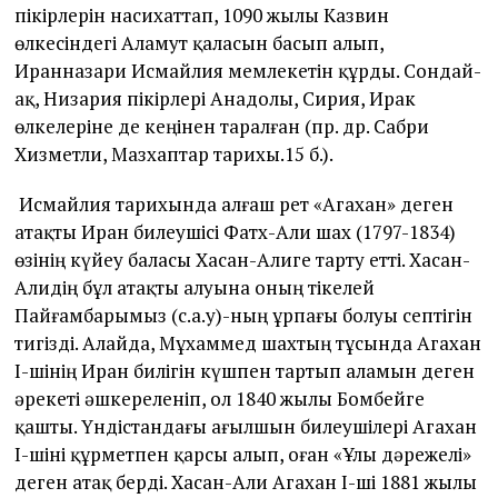
пікірлерін насихаттап, 1090 жылы Казвин
өлкесіндегі Аламут қаласын басып алып,
Иранназари Исмайлия мемлекетін құрды. Сондай-
ақ, Низария пікірлері Анадолы, Сирия, Ирак
өлкелеріне де кеңінен таралған (пр. др. Сабри
Хизметли, Мазхаптар тарихы.15 б.).
Исмайлия тарихында алғаш рет «Агахан» деген
атақты Иран билеушісі Фатх-Али шах (1797-1834)
өзінің күйеу баласы Хасан-Алиге тарту етті. Хасан-
Алидің бұл атақты алуына оның тікелей
Пайғамбарымыз (с.а.у)-ның ұрпағы болуы септігін
тигізді. Алайда, Мұхаммед шахтың тұсында Агахан
І-шінің Иран билігін күшпен тартып аламын деген
әрекеті әшкереленіп, ол 1840 жылы Бомбейге
қашты. Үндістандағы ағылшын билеушілері Агахан
І-шіні құрметпен қарсы алып, оған «Ұлы дәрежелі»
деген атақ берді. Хасан-Али Агахан І-ші 1881 жылы