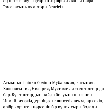
ең негізгі оқулықтарының бірі «Ихван-и Сафа
Рисаласының» авторы белгісіз.
Ағымның ішінен бөлініп Мубаракия, Батыния,
Хашшасыния, Низария, Мустамия деген топтар да
бар. Бұл топтардың пайда болуына негізінен
Исмайлия өкілдерінің өзге шииттік ағымдар секілді
әрбір көрінген нәрсенің бір құпия сыры болады