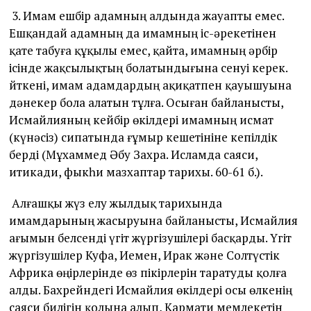
3. Имам ешбір адамның алдында жауапты емес.
Ешқандай адамның да имамның іс-әрекетінен
қате табуға құқылы емес, қайта, имамның әрбір
ісінде жақсылықтың болатындығына сенуі керек.
Өйткені, имам адамдардың ақиқатпен қауышуына
дәнекер бола алатын тұлға. Осыған байланысты,
Исмайлияның кейбір өкілдері имамның исмат
(күнәсіз) сипатында ғұмыр кешетініне кепілдік
берді (Мұхаммед Әбу Захра. Исламда саяси,
итикади, фыкһи мазхаптар тарихы. 60-61 б.).
Алғашқы жүз елу жылдық тарихында
имамдарының жасыруына байланысты, Исмайлия
ағымын белсенді үгіт жүргізушілері басқарды. Үгіт
жүргізушілер Куфа, Иемен, Ирак және Солтүстік
Африка өңірлерінде өз пікірлерін таратуды қолға
алды. Бахрейндегі Исмайлия өкілдері осы өлкенің
саяси билігін қолына алып, Кармати мемлекетін