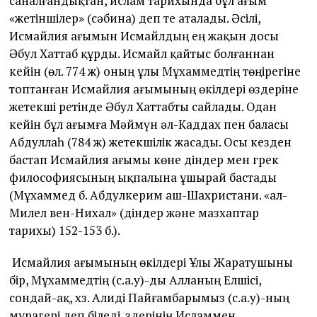
саналғандықтан, ислам тарихында бұл ағым
«жетіншілер» (сәбина) деп те аталады. Әсілі,
Исмайлия ағымын Исмайлдың ең жақын досы
Әбул Хаттаб құрды. Исмайл қайтыс болғаннан
кейін (өл. 774 ж) оның ұлы Мұхаммедтің төңірегіне
топтанған Исмайлия ағымының өкілдері өздеріне
жетекші ретінде Әбул Хаттабты сайлады. Одан
кейін бұл ағымға Мәймүн әл-Каддах пен баласы
Абдуллаһ (784 ж) жетекшілік жасады. Осы кезден
бастап Исмайлия ағымы көне діндер мен грек
философиясының ықпалына ұшырай бастады
(Мұхаммед б. Абдулкерим аш-Шахристани. «ал-
Милел вен-Нихал» (діндер және мазхаптар
тарихы) 152-153 б.).
Исмайлия ағымының өкілдері Ұлы Жаратушыны
бір, Мұхаммедтің (с.а.у)-ды Алланың Елшісі,
сондай-ақ, хз. Алиді Пайғамбарымыз (с.а.у)-ның
мұрагері деп біледі. Өздерінің Исламмен