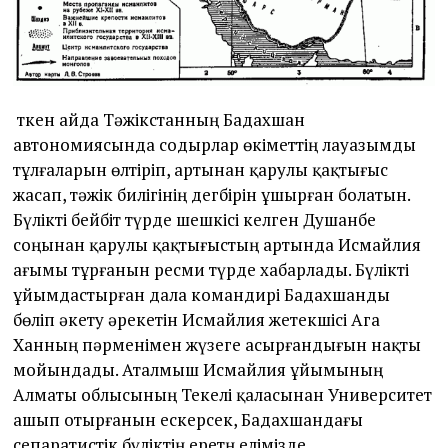
Өткен айда Тәжікстанның Бадахшан
автономиясында содырлар өкіметтің лауазымды
тұлғаларын өлтіріп, артынан қарулы қақтығыс
жасап, тәжік билігінің дегбірін ұшырған болатын.
Бүлікті бейбіт түрде шешкісі келген Душанбе
соңынан қарулы қақтығыстың артында Исмайлия
ағымы тұрғанын ресми түрде хабарлады. Бүлікті
ұйымдастырған дала командирі Бадахшанды
бөліп әкету әрекетін Исмайлия жетекшісі Ага
Ханның пәрменімен жүзеге асырғандығын нақты
мойындады. Аталмыш Исмайлия ұйымының
Алматы облысының Текелі қаласынан Университет
ашып отырғанын ескерсек, Бадахшандағы
сепаратистік бүліктің еретң елімізде