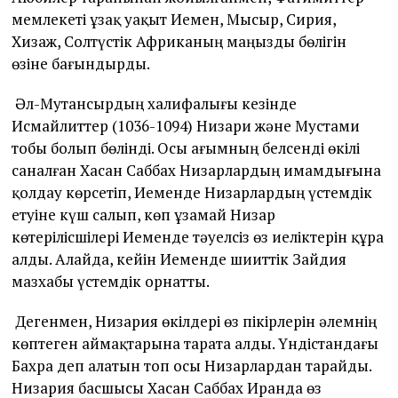
мемлекеті ұзақ уақыт Иемен, Мысыр, Сирия,
Хизаж, Солтүстік Африканың маңызды бөлігін
өзіне бағындырды.
Әл-Мутансырдың халифалығы кезінде
Исмайлиттер (1036-1094) Низари және Мустами
тобы болып бөлінді. Осы ағымның белсенді өкілі
саналған Хасан Саббах Низарлардың имамдығына
қолдау көрсетіп, Иеменде Низарлардың үстемдік
етуіне күш салып, көп ұзамай Низар
көтерілісшілері Иеменде тәуелсіз өз иеліктерін құра
алды. Алайда, кейін Иеменде шииттік Зайдия
мазхабы үстемдік орнатты.
Дегенмен, Низария өкілдері өз пікірлерін әлемнің
көптеген аймақтарына тарата алды. Үндістандағы
Бахра деп алатын топ осы Низарлардан тарайды.
Низария басшысы Хасан Саббах Иранда өз