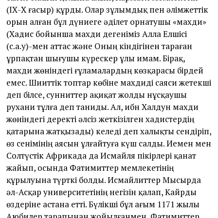
(ІХ-Х ғасыр) құрды. Олар зұлымдық пен әлімжеттік
орын алған бұл дүниеге әділет орнатушы «махди»
(Хадис бойынша махди дегеніміз Алла Елшісі
(с.а.у)-мен аттас және Оның кіндігінен тараған
ұрпақтан шығушы күрескер ұлы имам. Бірақ,
махди жөніндегі ғұламалардың көзқарасы бірдей
емес. Шииттік топтар көбіне махдиді саяси жетекші
деп білсе, сунниттер ақиқат жолды нұсқаушы
рухани тұлға деп таниды. Ал, ибн Халдун махди
жөніндегі деректі әлсіз жеткізілген хадистердің
қатарына жатқызады) келеді деп халықты сендіріп,
өз сенімінің аясын ұлғайтуға күш салды. Иемен мен
Солтүстік Африкада да Исмайля пікірлері қанат
жайып, осында Фатимиттер мемлекетінің
құрылуына түрткі болды. Исмайлиттер Мысырда
әл-Асқар университетінің негізін қалап, Кайрды
өздеріне астана етті. Бүлікші бұл ағым 1171 жылы
Аюбилер тарапынан жойылғанмен, Фатимиттер