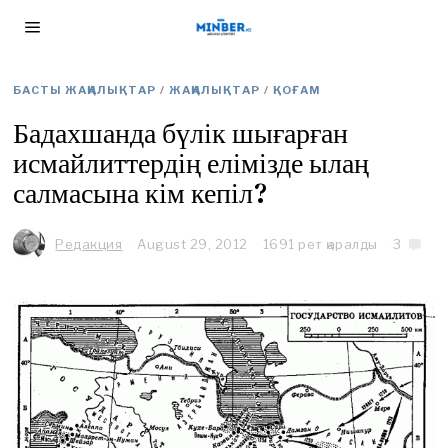
БАСТЫ ЖАҢАЛЫҚТАР
/
ЖАҢАЛЫҚТАР
/
ҚОҒАМ
Бадахшанда бүлік шығарған
исмайлиттердің елімізде ылаң
салмасына кім кепіл?
Редакция
August 29, 2012
A
1691 рет қаралды
3
u
g
u
s
t
2
9
,
2
0
1