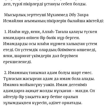
деп, түрлі пікірлерді ұстануы себеп болды.
Мысырлық зерттеуші Мұхаммед Әбу Захра
Исмайлия ағымының пікірлерін былайша жіктейді:
1. Илаһи нұр, яғни, Аллаһ-Тағала қалауы түскен
имамдарға өзінен бір бөлік нұр берген.
Имамдарды осы илаһи нұрмен халықтан үстем
етеді. Ол үстемдік олардың білімімен өлшенеді,
яғни, шариғат үкімдерін дәл беруімен
ерекшеленеді.
2. Имамның танымал адам болуы шарт емес.
Тұлғасын жасырған адам да имам бола алады.
Имамға мойынсұну уәжіп. Имам дегеніміз
адамдарға ақиқат жолды нұсқаған – махди. Ол
әйтеуір бір уақытта жер бетіне оралып
зұлымдықпен күресіп, әділет орнатады.