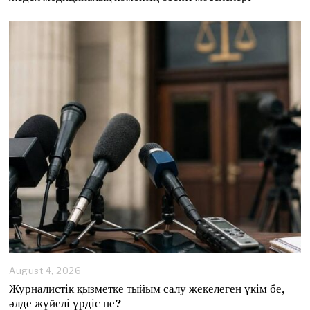
August 4, 2026
A
u
Журналистік қызметке тыйым салу жекелеген үкім бе,
g
әлде жүйелі үрдіс пе?
u