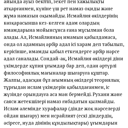
айында ауыз бекітіп, зекет пен хажылықты
атқарғанмен, күніне үш рет намаз оқиды және
жұма намазын оқымайды. Исмайлия өкілдерінің
көзқарасынша кез-келген адам олардың
имамдарына мойынсұнса ғана мұсылман бола
алады. Ал, Исмайлияның имамын қабылдамаса,
онда ол адамның әрбір адал ісі харам деп табылып,
керісінше, имамды қабыл еткендерге әрбір нәрсе
адал саналады. Сондай-ақ, Исмайлия өкілдері діни
үкімдерде құпия ұғымдар бар деп, одан әртүрлі
философиялық мағыналар шығаруға құштар.
Жалпы, адасқан бұл ағымның өкілдері теориялық
тұрғыдан ислам үкімдерін қабылдағанмен, іс
жүзінде орындауға аса мән бермейді. Рухани және
саяси жетекшілері намаз ғибадатын қылмайды.
Ислам әлемінде хурафалар (дінде жоқ нәрселерді
ойдан шығару) мен исрайлият (ескі діндердің,
әсіресе, иуда дінінің құндылықтары) ұғымдарын