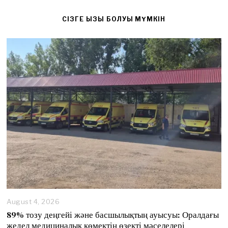
CІЗГЕ ҚЫЗЫҚ БОЛУЫ МҮМКІН
August 4, 2026
89% тозу деңгейі және басшылықтың ауысуы: Оралдағы
жедел медициналық көмектің өзекті мәселелері