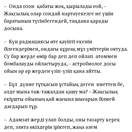
– Онда озон қабаты жоқ, қырылады ғой, –
Жақсылық олар сондай нартәуекелге не үшін
баратынын түсінбегендей, таңдана қарады
досына.
– Күн радиациясы өте қауіпті екенін
білгендерімен, ондағы құрғақ мұз үміттерін оятуда.
Су бар жерде өмір бар деп деп ойлап атоммен
бомбалауды ойластыруда, – астробиолог досы
ойын әр әр жерден үзіп-үзіп қана айтты.
– Бұл дүние тұтқасын ұстайық деген ниеттен бе,
әлде мына тәж-тажалдан қашу ма? – Жақсылық
екіұшты ойының қай жағына шығарын білмей
дағдарып тұр.
– Адамзат жерді улап болды, оны тазарту керек
деп, элита өкілдерін іріктеп, жаңа әлем