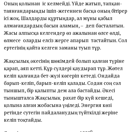
Оның қолынан іс келмейді. Үйде жатып, тапқан-
таянғандарыңды ішіп-жегеннен басқа оның бітірер
ісі жоқ. Шалдарды құртыңдар, ал мұны қабыл
алмағандардың басын аламын, – деп басталатын.
Жасы алпысқа келгендер өз ажалынан өлсе өлді,
өлмесе оларды елсіз жерге апарып тастайтын. Сол
ертегінің қайта келген заманы туып тұр.
Жақсылық әкесінің шөкімдей болып қалған түріне
қарап, аяп кетті. Құр сүлдері қаудырап тұр. Жөтел
келіп қалғанда бет-жүзі көгеріп кетеді. Ондайда
барып-келіп, барып-келіп қалады. Содан соң сәл
тыншып, бір қалыпты дем ала бастайды. Әкесі
тынышталса Жақсылық рахат бір күй кешеді,
қолына алған жобасына үңіледі. Энергия көзі
ретінде сутегін пайдаланудың түйткілді жеріне
келіп тоқтайды.
0