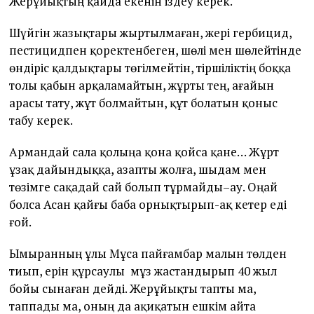
Жерұйықтың қайда екенін іздеу керек.
Шүйгін жазықтары жыртылмаған, жері гербицид,
пестицидпен қоректенбеген, шөлі мен шөлейтінде
өндіріс қалдықтары төгілмейтін, тіршіліктің боққа
толы қабын арқаламайтын, жұрты тең, ағайын
арасы тату, жұт болмайтын, құт болатын қоныс
табу керек.
Армандай сала қолыңа қона қойса қане… Жұрт
ұзақ дайындыққа, азапты жолға, шыдам мен
төзімге сақадай сай болып тұрмайды–ау. Оңай
болса Асан қайғы баба орнықтырып-ақ кетер еді
ғой.
Ымыранның ұлы Мұса пайғамбар малын төлден
тиып, ерін құрсаулы мұз жастандырып 40 жыл
бойы сынаған дейді. Жерұйықты тапты ма,
таппады ма, оның да ақиқатын ешкім айта