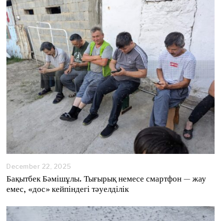
3
,
2
0
2
6
December 22, 2025
D
e
Бақытбек Бәмішұлы. Тығырық немесе смартфон — жау
c
емес, «дос» кейпіндегі тәуелділік
e
m
b
e