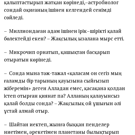
қалыптастырып жатқан көрінеді,–астробиолог
сондай оқиғаның ішінен келгендей сенімді
сөйледі.
– Миллиондаған адам ішінен ірік–шірікті қалай
бөлектейді екен? – Жақсылық ызалана мырс етті.
– Микрочип орнатып, қашықтан басқарып
отыратын көрінеді.
– Сонда мына тәж-тажал «қаласам он сегіз мың
ғаламды бір тарының қауызына сыйғызып
жіберемін» деген Алладан емес, қасақана қолдан
істеп отырған қиянат па? Алланың қалауынсыз
қалай болды сонда? – Жақсылық ой ұшығын әлі
ұстай алмай отыр.
– Шайтан иектеп, жынға быққан пенделер
ниетімен, әрекетімен планетаны былықтырып