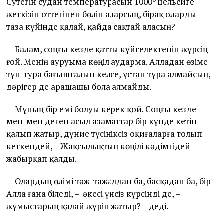
Сутегін судан температурасын 1000
цельсиге
жеткізіп оттегінен бөліп аларсың, бірақ оларды
таза күйінде қалай, қайда сақтай аласың?
– Балам, соңғы кезде қатты күйгелектеніп жүрсің
ғой. Менің ауруыма көңіл аударма. Алладан өзіме
тұп-тура бағышталып келсе, ұстап тұра алмайсың,
дәрігер де арашашы бола алмайды.
– Мұның бір емі болуы керек қой. Соңғы кезде
мен-мен деген асыл азаматтар бір күнде кетіп
қалып жатыр, дүние түсініксіз оқиғаларға толып
кеткендей, – Жақсылықтың көңілі кәдімгідей
жабырқап қалды.
– Олардың өлімі тәж-тажалдан ба, басқадан ба, бір
Алла ғана біледі, – әкесі үнсіз күрсінді де, –
жұмыстарың қалай жүріп жатыр? – деді.