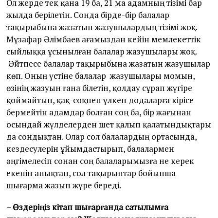
Ол жерде тек қана 19 ба, 21 ма адамның тізімі бар
жылда берілетін. Сонда бірде-бір балалар
тақырыбына жазатын жазушылардың тізімі жоқ.
Мұзафар Әлімбаев ағамыздан кейін мемлекеттік
сыйлыққа ұсынылған балалар жазушылары жоқ.
Әйтпесе балалар тақырыбына жазатын жазушылар
көп. Оның үстіне балалар жазушылары момын,
өзінің жазуын ғана білетін, қолдау сұрап жүгіре
қоймайтын, қақ-соқпен үлкен додаларға кірісе
бермейтін адамдар болған соң ба, бір жағынан
осындай жүлделерден шет қалып қалатындықтары
да сондықтан. Олар сол балалардың ортасында,
кездесулерін ұйымдастырып, балалармен
әңгімелесіп сонан соң балаларымызға не керек
екенін анықтап, сол тақырыптар бойынша
шығарма жазып жүре береді.
– Өздеріңіз кітап шығарғанда сатылымға