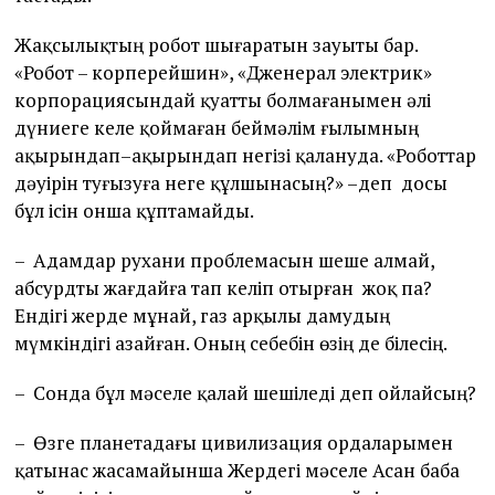
Жақсылықтың робот шығаратын зауыты бар.
«Робот – корперейшин», «Дженерал электрик»
корпорациясындай қуатты болмағанымен әлі
дүниеге келе қоймаған беймәлім ғылымның
ақырындап–ақырындап негізі қалануда. «Роботтар
дәуірін туғызуға неге құлшынасың?» –деп досы
бұл ісін онша құптамайды.
– Адамдар рухани проблемасын шеше алмай,
абсурдты жағдайға тап келіп отырған жоқ па?
Ендігі жерде мұнай, газ арқылы дамудың
мүмкіндігі азайған. Оның себебін өзің де білесің.
– Сонда бұл мәселе қалай шешіледі деп ойлайсың?
– Өзге планетадағы цивилизация ордаларымен
қатынас жасамайынша Жердегі мәселе Асан баба