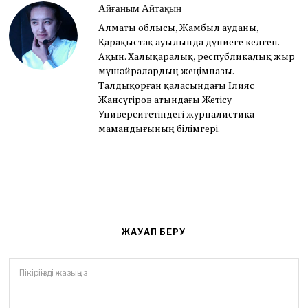
Айғаным Айтақын
r
2
Алматы облысы, Жамбыл ауданы,
5
Қарақыстақ ауылында дүниеге келген.
,
Ақын. Халықаралық, республикалық жыр
2
0
мүшәйралардың жеңімпазы.
2
Талдықорған қаласындағы Ілияс
5
Жансүгіров атындағы Жетісу
Университетіндегі журналистика
мамандығының білімгері.
ЖАУАП БЕРУ