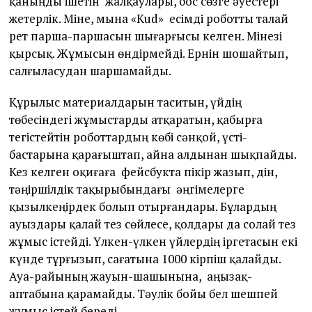
қаныңды ішетін жалқаулары, бос сөзге әуестері
жетерлік. Міне, мына «Кud» есімді роботты талай
рет парша-паршасын шығарғысы келген. Мінезі
қырсық. Жұмысын өндірмейді. Ернін шошайтып,
салғыласудан шаршамайды.
Құрылыс материалдарын таситын, үйдің
төбесіндегі жұмыстарды атқаратын, қабырға
тегістейтін роботтардың көбі сәнқой, үсті-
бастарына қарағыштап, айна алдынан шықпайды.
Кез келген оқиғаға фейсбукта пікір жазып, дін,
тәңіршілдік тақырыбындағы әңгімелерге
қызылкеңірдек болып отырғандары. Бұлардың
ауыздары қалай тез сөйлесе, қолдары да солай тез
жұмыс істейді. Үлкен-үлкен үйлердің іргетасын екі
күнде тұрғызып, сағатына 1000 кірпіш қалайды.
Ауа-райының жауын-шашынына, аңызақ-
аптабына қарамайды. Тәулік бойы бел шешпей
жұмыс істей береді.