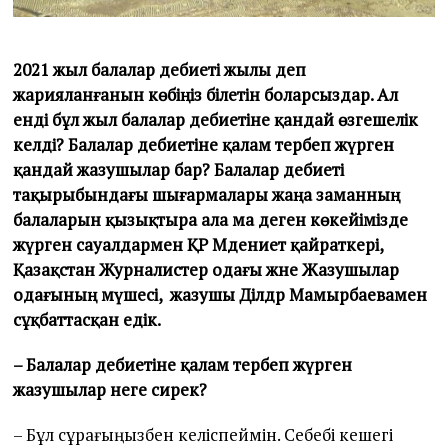
2021 жыл балалар әдебиеті жылы деп
жарияланғанын көбіңіз білетін боларсыздар. Ал
енді бұл жыл балалар әдебиетіне қандай өзгешелік
әкелді? Балалар әдебиетіне қалам тербеп жүрген
қандай жазушылар бар? Балалар әдебиеті
тақырыбындағы шығармалары жаңа заманның
балаларын қызықтыра ала ма деген көкейімізде
жүрген сауалдармен
ҚР Мәдениет қайраткері,
Қазақстан Журналистер одағы және Жазушылар
одағының мүшесі, жазушы Ділдәр Мамырбаевамен
сұқбаттасқан едік.
– Балалар әдебиетіне қалам тербеп жүрген
жазушылар неге сирек?
– Бұл сұрағыңызбен келіспеймін. Себебі кешегі