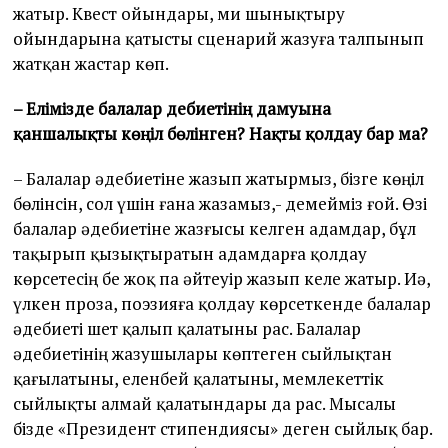
жатыр. Квест ойындары, ми шынықтыру
ойындарына қатысты сценарий жазуға талпынып
жатқан жастар көп.
– Елімізде балалар әдебиетінің дамуына
қаншалықты көңіл бөлінген? Нақты қолдау бар ма?
– Балалар әдебиетіне жазып жатырмыз, бізге көңіл
бөлінсін, сол үшін ғана жазамыз,- демейміз ғой. Өзі
балалар әдебиетіне жазғысы келген адамдар, бұл
тақырып қызықтыратын адамдарға қолдау
көрсетесің бе жоқ па әйтеуір жазып келе жатыр. Иә,
үлкен проза, поэзияға қолдау көрсеткенде балалар
әдебиеті шет қалып қалатыны рас. Балалар
әдебиетінің жазушылары көптеген сыйлықтан
қағылатыны, еленбей қалатыны, мемлекеттік
сыйлықты алмай қалатындары да рас. Мысалы
бізде «Президент стипендиясы» деген сыйлық бар.