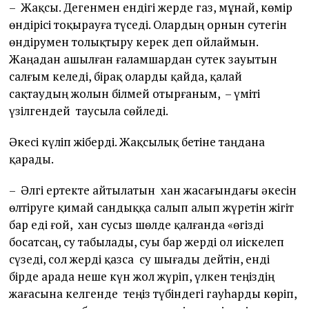
– Жақсы. Дегенмен ендігі жерде газ, мұнай, көмір
өндірісі тоқырауға түседі. Олардың орнын сутегін
өндірумен толықтыру керек деп ойлаймын.
Жаңадан ашылған ғаламшардан сутек зауытын
салғым келеді, бірақ оларды қайда, қалай
сақтаудың жолын білмей отырғаным, – үміті
үзілгендей таусыла сөйледі.
Әкесі күліп жіберді. Жақсылық бетіне таңдана
қарады.
– Әлгі ертекте айтылатын хан жасағындағы әкесін
өлтіруге қимай сандыққа салып алып жүретін жігіт
бар еді ғой, хан сусыз шөлде қалғанда «өгізді
босатсаң, су табылады, суы бар жерді ол иіскелеп
сүзеді, сол жерді қазса су шығады дейтін, енді
бірде арада неше күн жол жүріп, үлкен теңіздің
жағасына келгенде теңіз түбіндегі гауһарды көріп,