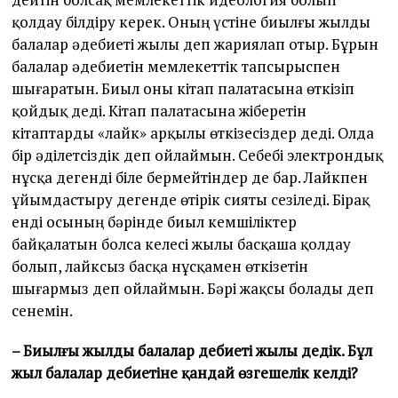
қолдау білдіру керек. Оның үстіне биылғы жылды
балалар әдебиеті жылы деп жариялап отыр. Бұрын
балалар әдебиетін мемлекеттік тапсырыспен
шығаратын. Биыл оны кітап палатасына өткізіп
қойдық деді. Кітап палатасына жіберетін
кітаптарды «лайк» арқылы өткізесіздер деді. Олда
бір әділетсіздік деп ойлаймын. Себебі электрондық
нұсқа дегенді біле бермейтіндер де бар. Лайкпен
ұйымдастыру дегенде өтірік сияты сезіледі. Бірақ
енді осының бәрінде биыл кемшіліктер
байқалатын болса келесі жылы басқаша қолдау
болып, лайксыз басқа нұсқамен өткізетін
шығармыз деп ойлаймын. Бәрі жақсы болады деп
сенемін.
– Биылғы жылды балалар әдебиеті жылы дедік. Бұл
жыл балалар әдебиетіне қандай өзгешелік әкелді?