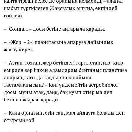
қайта тіріліп келсе де орайына келмейді, – алапат
шабыт түрткілеген Жақсылық ашына, екпіндей
сөйледі.
– Сонда… – досы бетіне аңтарыла қарады.
– «Жер – 2» планетасына апаруға дайындық
жасау керек.
– Азған-тозған, жер бетіндегі тартыстан, ию–қию
өмірден зәр ішкен адамдарды бейтаныс планетаға
апарып, тағы да тағдыр талапайына
тастамақпысың? – Көп үндемейтін астробиолог
досы мұны атақ, даңқ, бақ қуып отыр ма деп
бетіне ожырая қарады.
– Қала орнатып, егін сап, мал айдауға болады деп
отырсың ғой.