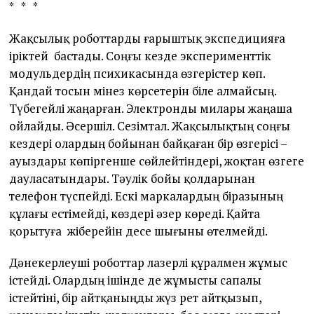
* * *
Жақсылық роботтарды ғарыштық экспедицияға
іріктей бастады. Соңғы кезде эксперименттік
модульдердің психикасында өзгерістер көп.
Қандай тосын мінез көрсетерін біле алмайсың.
Түбегейлі жаңарған. Электронды милары жаңаша
ойлайды. Әсершіл. Сезімтал. Жақсылықтың соңғы
кездері олардың бойынан байқаған бір өзгерісі –
ауыздары көпіргенше сөйлейтіндері, жоқтан өзгеге
дауласатындары. Тәулік бойы қолдарынан
телефон түспейді. Ескі маркалардың біразының
құлағы естімейді, көздері әзер көреді. Қайта
қорытуға жіберейін десе шығыны өтелмейді.
Дәнекерлеуші роботтар лазерлі құралмен жұмыс
істейді. Олардың ішінде де жұмысты сапалы
істейтіні, бір айтқаныңды жүз рет айтқызып,