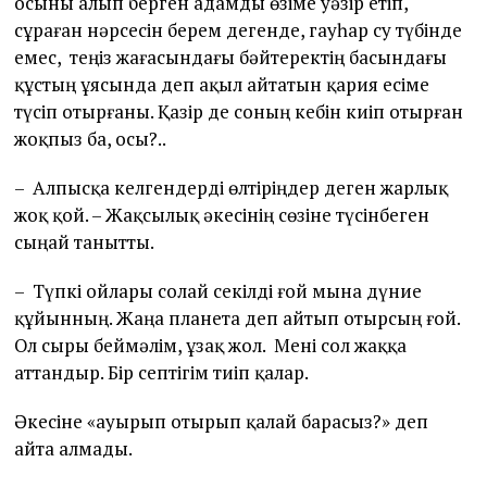
осыны алып берген адамды өзіме уәзір етіп,
сұраған нәрсесін берем дегенде, гауһар су түбінде
емес, теңіз жағасындағы бәйтеректің басындағы
құстың ұясында деп ақыл айтатын қария есіме
түсіп отырғаны. Қазір де соның кебін киіп отырған
жоқпыз ба, осы?..
– Алпысқа келгендерді өлтіріңдер деген жарлық
жоқ қой. – Жақсылық әкесінің сөзіне түсінбеген
сыңай танытты.
– Түпкі ойлары солай секілді ғой мына дүние
құйынның. Жаңа планета деп айтып отырсың ғой.
Ол сыры беймәлім, ұзақ жол. Мені сол жаққа
аттандыр. Бір септігім тиіп қалар.
Әкесіне «ауырып отырып қалай барасыз?» деп
айта алмады.