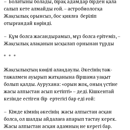
– Болатыны болады, бірақ адамдар бірден қала
салып кете алмайды ғой. – астробиологқа
Жақсылық орынсыз, бос қиялға беріліп
отырғандай көрінді.
– Құм болса жасандырамыз, мұз болса ерітеміз, –
Жақсылық алақанын ысқылап орнынан тұрды
* * *
Жақсылықтың көңілі алаңдаулы. Әкесінің тәж-
тажалмен ауырып жатқанына біршама уақыт
болып қалды. Аурухана: «орын жоқ, оның үстіне
жасы алпыстан асып кетіпті» – деді. Кішкентай
кезінде естіген бір ертегісі бар еді ғой:
– Кімде кімнің әкесінің жасы алпыстан асқан
болса, ол шалды айдалаға апарып тастау керек.
Жасы алпыстан асқан адамның не керегі бар.