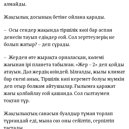
алмайды.
Жақсылық досының бетіне ойлана қарады.
– Осы сендер жақында тіршілік көзі бар аспан
денесін тауып едіңдер ғой. Сол зерттеулерің не
болып жатыр? – деп сұрады.
– Жерден өте жырақта орналасқан, көлемі
жағынан ірі планета табылған. «Жер – 2» деп қойды
атауын. Дәл жердің өзіндей. Ылғалды, жылы климат
бар екені анық. Тіршілік көзі керемет болуы мүмкін
деп отыр болжам айтушылар. Ғылымға қаражат
жағы қолбайлау ғой қашанда. Сол сылтаумен
тоқтап тұр.
Жақсылықтың санасын буалдыр тұман торлап
тұрғандай еді, мына сөз оны сейілтіп, серпілтіп
тастады.