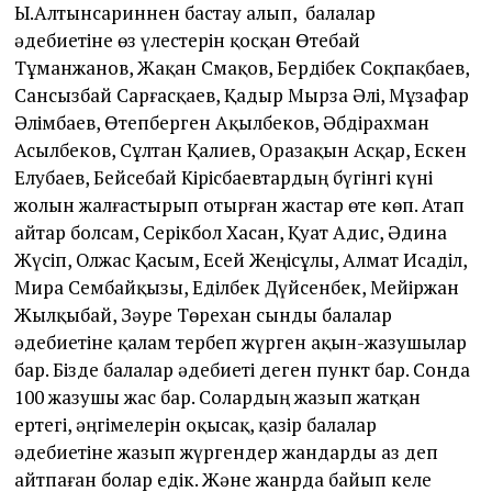
Ы.Алтынсариннен бастау алып, балалар
әдебиетіне өз үлестерін қосқан Өтебай
Тұманжанов, Жақан Смақов, Бердібек Соқпақбаев,
Сансызбай Сарғасқаев, Қадыр Мырза Әлі, Мұзафар
Әлімбаев, Өтепберген Ақылбеков, Әбдірахман
Асылбеков, Сұлтан Қалиев, Оразақын Асқар, Ескен
Елубаев, Бейсебай Кірісбаевтардың бүгінгі күні
жолын жалғастырып отырған жастар өте көп. Атап
айтар болсам, Серікбол Хасан, Қуат Адис, Әдина
Жүсіп, Олжас Қасым, Есей Жеңісұлы, Алмат Исаділ,
Мира Сембайқызы, Еділбек Дүйсенбек, Мейіржан
Жылқыбай, Зәуре Төрехан сынды балалар
әдебиетіне қалам тербеп жүрген ақын-жазушылар
бар. Бізде балалар әдебиеті деген пункт бар. Сонда
100 жазушы жас бар. Солардың жазып жатқан
ертегі, әңгімелерін оқысақ, қазір балалар
әдебиетіне жазып жүргендер жандарды аз деп
айтпаған болар едік. Және жанрда байып келе