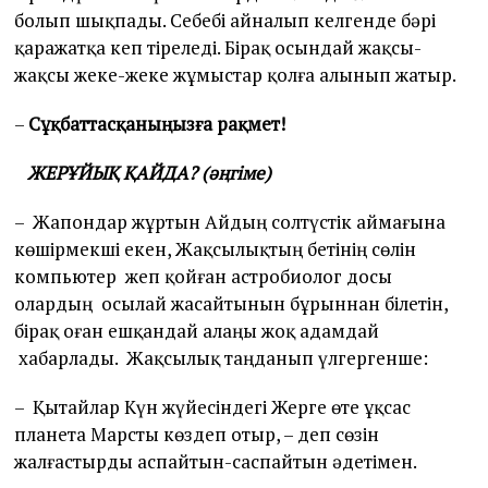
болып шықпады. Себебі айналып келгенде бәрі
қаражатқа кеп тіреледі. Бірақ осындай жақсы-
жақсы жеке-жеке жұмыстар қолға алынып жатыр.
–
Сұқбаттасқаныңызға рақмет!
ЖЕРҰЙЫҚ ҚАЙДА? (әңгіме)
– Жапондар жұртын Айдың солтүстік аймағына
көшірмекші екен, Жақсылықтың бетінің сөлін
компьютер жеп қойған астробиолог досы
олардың осылай жасайтынын бұрыннан білетін,
бірақ оған ешқандай алаңы жоқ адамдай
хабарлады. Жақсылық таңданып үлгергенше:
– Қытайлар Күн жүйесіндегі Жерге өте ұқсас
планета Марсты көздеп отыр, – деп сөзін
жалғастырды аспайтын-саспайтын әдетімен.