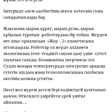
Іштерінде әлем әдебиетінің өткен-кеткенін суша
сапыратындары бар.
Жақсылық қырық құрау, қырық рулы, қырық
құбылып тұратын роботтардың бір тобын Жерден
өте алыс орналасқан «Жер – 2» планетасына
аттандырды. Роботтар ол жерде алдымен
экологиялық тепе-теңдікті сақтап қалу үшін сутегі
зауытын салады. Болашақтың энергиясы сол.
Судан жоғары температурада электролиз арқылы
сутегін алудың жаңа технологиясының сызбасын
әкесінің қолына ұстатты.
Әкесі жол жүрем дегелі бері кәдімгідей қуаттанып
қалған. Өткендегі үңірейген үрей үмітке
айналған….