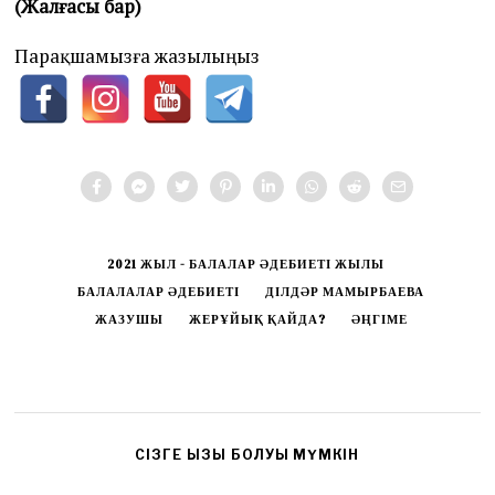
(Жалғасы бар)
Парақшамызға жазылыңыз
2021 ЖЫЛ - БАЛАЛАР ӘДЕБИЕТІ ЖЫЛЫ
БАЛАЛАЛАР ӘДЕБИЕТІ
ДІЛДӘР МАМЫРБАЕВА
ЖАЗУШЫ
ЖЕРҰЙЫҚ ҚАЙДА?
ӘҢГІМЕ
CІЗГЕ ҚЫЗЫҚ БОЛУЫ МҮМКІН