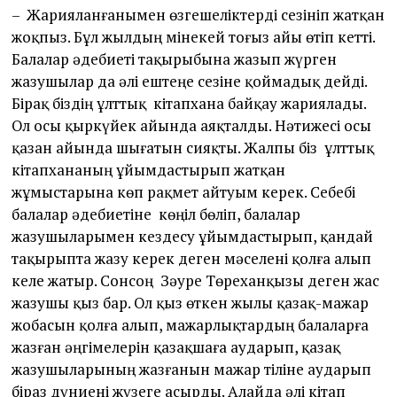
– Жарияланғанымен өзгешеліктерді сезініп жатқан
жоқпыз. Бұл жылдың мінекей тоғыз айы өтіп кетті.
Балалар әдебиеті тақырыбына жазып жүрген
жазушылар да әлі ештеңе сезіне қоймадық дейді.
Бірақ біздің ұлттық кітапхана байқау жариялады.
Ол осы қыркүйек айында аяқталды. Нәтижесі осы
қазан айында шығатын сияқты. Жалпы біз ұлттық
кітапхананың ұйымдастырып жатқан
жұмыстарына көп рақмет айтуым керек. Себебі
балалар әдебиетіне көңіл бөліп, балалар
жазушыларымен кездесу ұйымдастырып, қандай
тақырыпта жазу керек деген мәселені қолға алып
келе жатыр. Сонсоң Зәуре Төреханқызы деген жас
жазушы қыз бар. Ол қыз өткен жылы қазақ-мажар
жобасын қолға алып, мажарлықтардың балаларға
жазған әңгімелерін қазақшаға аударып, қазақ
жазушыларының жазғанын мажар тіліне аударып
біраз дүниені жүзеге асырды. Алайда әлі кітап