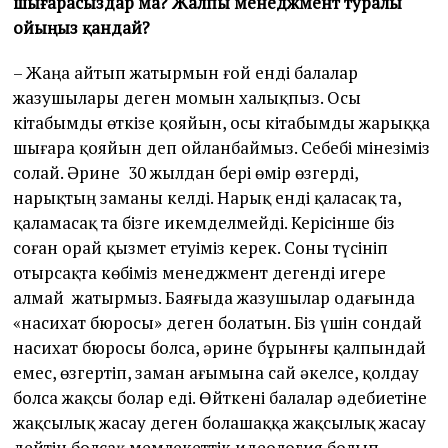
шығарасыздар ма? Жалпы менеджмент туралы
ойыңыз қандай?
– Жаңа айтып жатырмын ғой енді балалар
жазушылары деген момын халықпыз. Осы
кітабымды өткізе қояйын, осы кітабымды жарыққа
шығара қояйын деп ойланбаймыз. Себебі мінезіміз
солай. Әрине 30 жылдан бері өмір өзгерді,
нарықтың заманы келді. Нарық енді қаласақ та,
қаламасақ та бізге икемделмейді. Керісінше біз
соған орай қызмет етуіміз керек. Соны түсініп
отырсақта көбіміз менеджмент дегенді игере
алмай жатырмыз. Баяғыда жазушылар одағында
«насихат бюросы» деген болатын. Біз үшін сондай
насихат бюросы болса, әрине бұрынғы қалпындай
емес, өзгертіп, заман ағымына сай әкелсе, қолдау
болса жақсы болар еді. Өйткені балалар әдебиетіне
жақсылық жасау деген болашаққа жақсылық жасау
дейтін болсақ мемлекеттік идеология болып