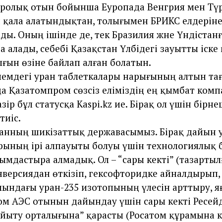
дролық отын бойынша Еуропада Венгрия мен Тү
п қала алатындықтан, толығымен БРИКС елдеріне
ды. Оның ішінде де, тек Бразилия және Үндістан
 алады, себебі Қазақстан Үлбідегі зауытты іске
ғын өзіне байлап алған болатын.
әлемдегі уран таблеткалары нарығының алтын та
да Қазатомпром сөзсіз еліміздің ең қымбат ком
зір бұл статусқа Kaspi.kz ие. Бірақ ол үшін бірн
 тиіс.
уранның шикізаттық державасымыз. Бірақ дайын 
рының ірі алпауыты болуы үшін технологиялық 
йымдастыра алмадық. Ол – “сары кекті” (тазартыл
нверсиядан өткізіп, гексофторидке айналдырып,
ындағы уран-235 изотопының үлесін арттыру, я
м АЭС отынын дайындау үшін сары кекті Ресей
йыту орталығына” қарасты (Росатом құрамына к