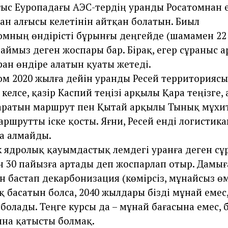
ыс Еуропадағы АЭС-тердің уранды Росатомнан е
ан алғысы келетінін айтқан болатын. Биыл
мның өндірісті бұрынғы деңгейде (шамамен 2
аймыз деген жоспары бар. Бірақ, егер сұраныс а
ан өндіре алатын қуаты жетеді.
м 2020 жылға дейін уранды Ресей территорияс
келсе, қазір Каспий теңізі арқылы Қара теңізге,
аратын маршрут пен Қытай арқылы Тынық мұхи
ршрутты іске қосты. Яғни, Ресей енді логистик
ла алмайды.
ік ядролық қауымдастық әлемдегі уранға деген сұ
н 30 пайызға артады деп жоспарлап отыр. Дамығ
н бастап декарбонизация (көмірсіз, мұнайсыз өм
қ басатын болса, 2040 жылдары бізді мұнай емес
болады. Теңге курсы да – мұнай бағасына емес,
ына қатысты болмақ.