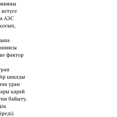
ркияны
 кетуге
ға АЭС
 қосып,
ғына
паниясы
еше фактор
уран
бір циклды
ған уран
 ары қарай
ғни байыту.
дің
іреді)