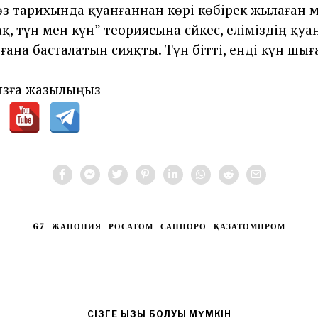
өз тарихында қуанғаннан көрі көбірек жылаған 
қ, түн мен күн” теориясына сәйкес, еліміздің қу
 ғана басталатын сияқты. Түн бітті, енді күн шы
зға жазылыңыз
G7
ЖАПОНИЯ
РОСАТОМ
САППОРО
ҚАЗАТОМПРОМ
CІЗГЕ ҚЫЗЫҚ БОЛУЫ МҮМКІН