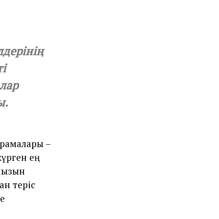
дерінің
і
алар
ы.
ұрамалары –
жүрген ең
йызын
ан теріс
де