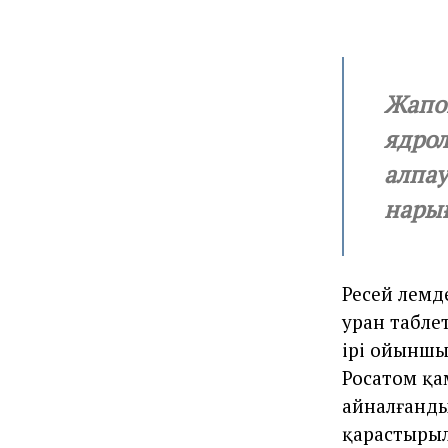
Жапон
ядро
алпау
нары
Ресей әлем
уран табле
ірі ойыншы
Росатом қам
айналғанды
қарастыры