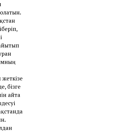
л
болатын.
ақстан
іберіп,
і
байытып
уран
ромның
 жеткізе
е, бізге
ін айта
здесуі
ақстанда
н.
лдан