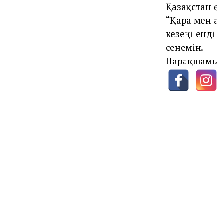
Қазақстан 
“Қара мен а
кезеңі енді
сенемін.
Парақшамы