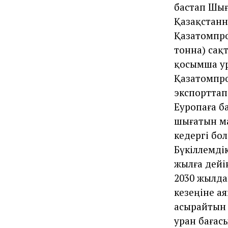
бастап Шығ
Қазақстанн
Қазатомпро
тонна) сақт
қосымша ур
Қазатомпро
экспорттап 
Еуропаға б
шығатын ма
кедергі бо
Бүкіләлемд
жылға дейі
2030 жылда
кезеңіне ая
асырайтын 
уран бағас