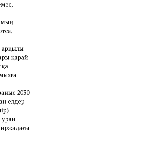
мес,
2 мың
ртса,
ы арқылы
 ары қарай
тқа
амызға
раныс 2030
ан елдер
ір)
, уран
 биржадағы