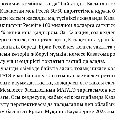
трохимия комбинатында” байытады. Басында со
Қазақстан мен Ресей 50/50 паритетімен құрған 
яси қысым жасалды ма, түсініксіз жағдайда Қаз
 акциясын Ресейге 100 миллион долларға сатып ж
1% акция ғана қалдырды. Ол 1% акция, сол кездег
ерге сенсек, осы орталықтың Қазақстанға уран 
епілдік береді. Бірақ Ресей кез-келген уақытта 
асын көтеріп жіберуі мүмкін, немесе Қазатомп
лу үшін өндірісті тоқтатып тастай да алады.
уранды өзімізде байыта алсақ, толық циклге қол
ГАТЭ уран банкін ұстап отырған мемлекет ретінд
ролық қауымдастықтың көзқарасы өте жақсы екен
. Мемлекет басшысының МАГАТЭ төрағасымен ке
ағы. Осы кездесуде, жабық есік жағдайында Қаз
ыту перспективасы да талқыланды деп ойлаймы
ом басшысы Ержан Мұқанов Блумбергке 2025 жы