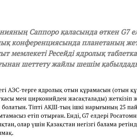
ияның Саппоро қаласында өткен G7 ел
лық конференциясында планетаның жет
ыт мемлекеті Ресейді ядролық таблетк
ғынан шеттету жайлы шешім қабылдад
дегі АЭС-терге ядролық отын құрамасын (отын қ
ткасы мен цирконийден жасақталады) жеткізіп 
 болатын. Тіпті АҚШ-тың ішкі нарығының 25 па
тамасыз етіп отырған. Енді, G7 елдері Росатомн
қтан, олар үшін Қазақстан негізгі балама ретін
лмақ.