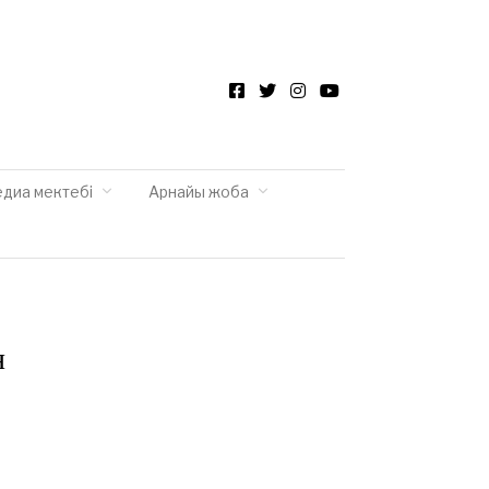
Facebook
Twitter
Instagram
YouTube
едиа мектебі
Арнайы жоба
н