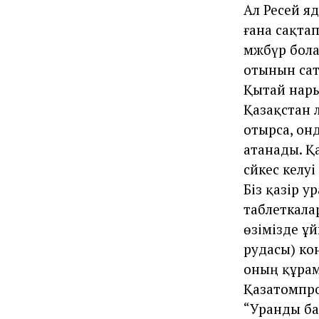
Ал Ресей я
ғана сақта
мәжбүр бола
отынын сата
Қытай нары
Қазақстан 
отырса, он
атанады. Қа
сәйкес келуі
Біз қазір 
таблеткала
өзімізде ұ
рудасы) ко
оның құрам
Қазатомпро
“Уранды ба