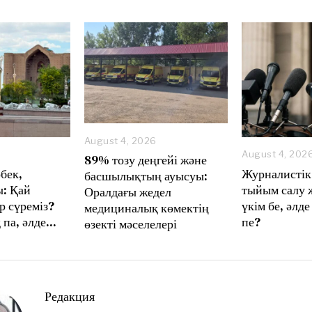
August 4, 2026
A
August 4, 202
89% тозу деңгейі және
u
бек,
Журналистік
басшылықтың ауысуы:
g
: Қай
тыйым салу 
Оралдағы жедел
u
р сүреміз?
үкім бе, әлде
s
медициналық көмектің
t
 па, әлде…
пе?
өзекті мәселелері
8
,
2
0
2
6
Редакция