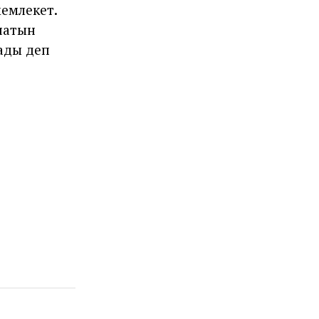
мемлекет.
анатын
ғады деп