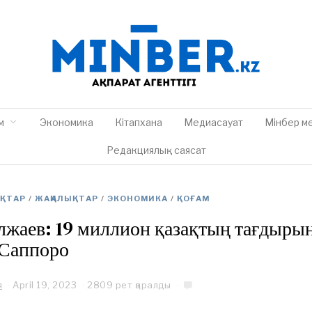
м
Экономика
Кітапхана
Медиасауат
Мінбер м
Редакциялық саясат
ЫҚТАР
/
ЖАҢАЛЫҚТАР
/
ЭКОНОМИКА
/
ҚОҒАМ
лжаев: 19 миллион қазақтың тағдыры
Саппоро
я
April 19, 2023
A
2809 рет қаралды
p
r