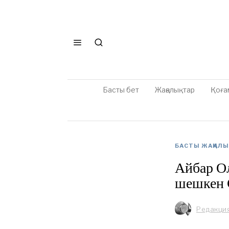
Басты бет
Жаңалықтар
Қоға
БАСТЫ ЖАҢАЛ
Айбар О
шешкен 
Редакци