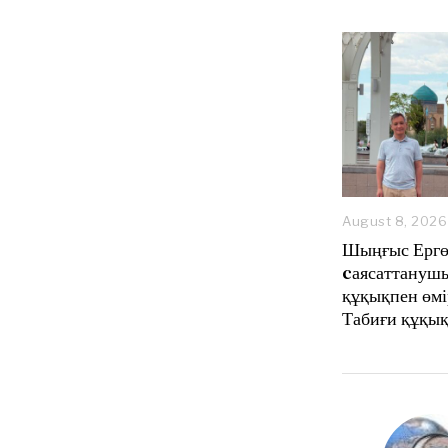
August 8, 2026
Шыңғыс Ергө
cаясаттанушы
құқықпен өмі
Табиғи құқық