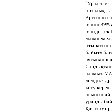
“Урал элек
орталықты 
Артынан са
өзінің 49%
өзінде тек 
мәлімдемел
отыратына к
байыту бағ
аяғынан ша
Сондықтан 
аламыз. МА
әлемдік яд
кету керек
осының айғ
уранды бай
Қазатомпр