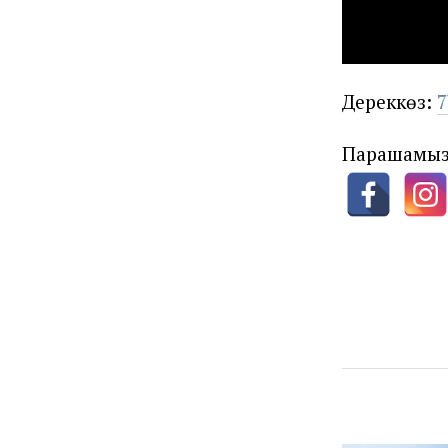
Дереккөз:
7
Парақшамы