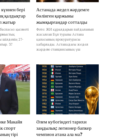
 күннен бері
Астанада жедел жәрдемге
ық қалдықтар
бөлінген қаржыны
п жатыр
жымқырғандар сотталды
 баспасөз қызметі
Фото: ЖИ құралдарын пайдаланып
ұрмыстық
жасалған Бұл туралы Астана
 шілденің 27-
қаласының прокуратурасы
атыр. 37
хабарлады. Астанадағы жедел
жәрдем станциясының үш
ике Макайя
Әлем кубогіндегі тарихи
ік спорт
заңдылық: легионер бапкер
ның тірі
чемпион атана ала ма?