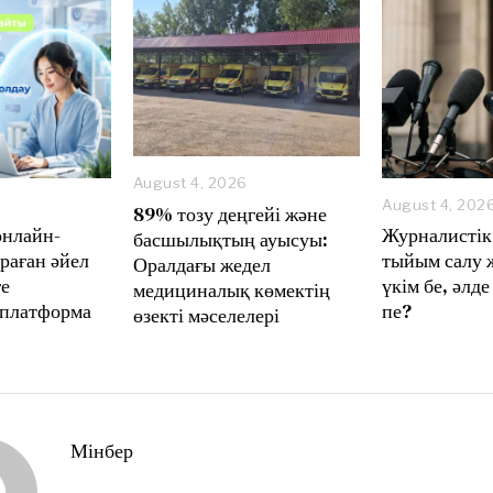
August 4, 2026
A
August 4, 202
89% тозу деңгейі және
u
онлайн-
Журналистік
басшылықтың ауысуы:
g
раған әйел
тыйым салу 
Оралдағы жедел
u
ге
үкім бе, әлде
s
медициналық көмектің
t
 платформа
пе?
өзекті мәселелері
6
,
2
0
2
6
Мінбер