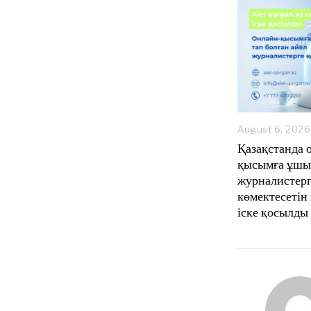
August 6, 2026
Қазақстанда 
қысымға ұшы
журналистер
көмектесетін
іске қосылды