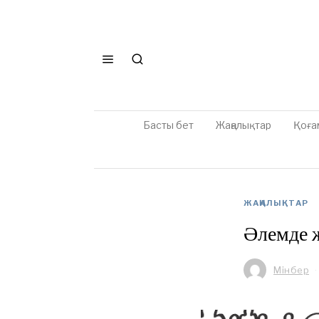
Басты бет
Жаңалықтар
Қоға
ЖАҢАЛЫҚТАР
Әлемде ж
Мінбер