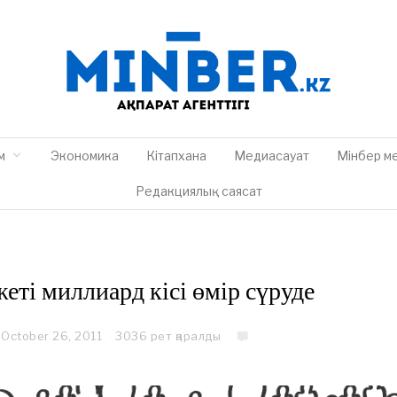
м
Экономика
Кітапхана
Медиасауат
Мінбер м
Редакциялық саясат
еті миллиард кісі өмір сүруде
October 26, 2011
O
3036 рет қаралды
c
t
o