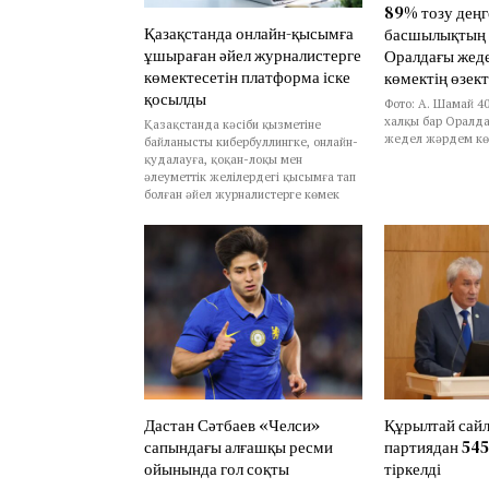
89% тозу деңг
Қазақстанда онлайн-қысымға
басшылықтың 
ұшыраған әйел журналистерге
Оралдағы жед
көмектесетін платформа іске
көмектің өзект
қосылды
Фото: А. Шамай 4
халқы бар Оралда
Қазақстанда кәсіби қызметіне
жедел жәрдем көл
байланысты кибербуллингке, онлайн-
қудалауға, қоқан-лоқы мен
әлеуметтік желілердегі қысымға тап
болған әйел журналистерге көмек
Дастан Сәтбаев «Челси»
Құрылтай сай
сапындағы алғашқы ресми
партиядан 545
ойынында гол соқты
тіркелді