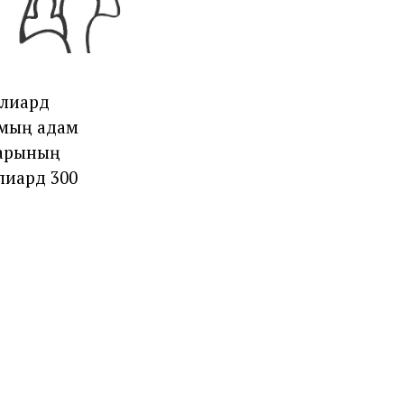
ллиард
 мың адам
тарының
лиард 300