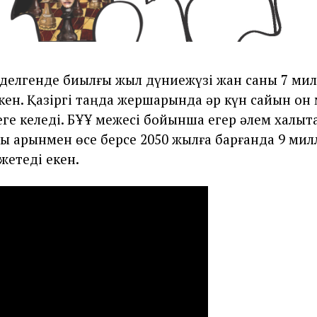
гізделгенде биылғы жыл дүниежүзі жан саны 7 ми
кен. Қазіргі таңда жершарында әр күн сайын он
еге келеді. БҰҰ межесі бойынша егер әлем халық
ы қарқынмен өсе берсе 2050 жылға барғанда 9 мил
жетеді екен.