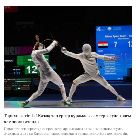
Тарихи жетістік! Қазақстан ерлер құрамасы семсерлесуден әлем
чемпионы атанды
Гонконгте семсерлесуден ересектер арасындағы әлем чемпионаты өтуде.
Аталмыш додада Қазақстан ерлер құрамасы тарихи жетістікке қол жеткізіп,