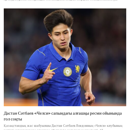
Дастан Сәтбаев «Челси» сапындағы алғашқы ресми ойынында
гол соқты
Қазақстандық жас шабуылшы Дастан Сәтбаев Лондонның «Челси» клубының