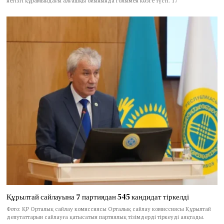
негізгі құрамындағы алғашқы ойынында голымен көзге түсті. 17
Құрылтай сайлауына 7 партиядан 545 кандидат тіркелді
Фото: ҚР Орталық сайлау комиссиясы Орталық сайлау комиссиясы Құрылтай
депутаттарын сайлауға қатысатын партиялық тізімдерді тіркеуді аяқтады.