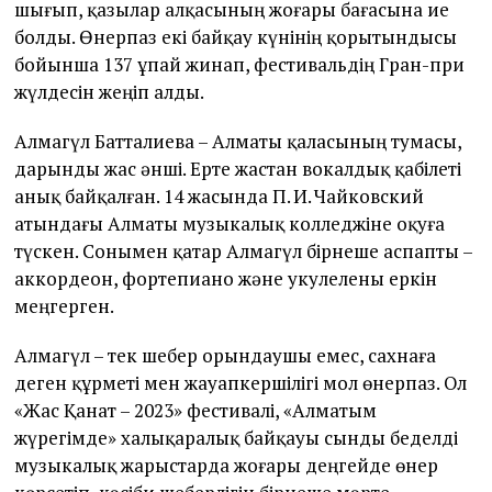
шығып, қазылар алқасының жоғары бағасына ие
болды. Өнерпаз екі байқау күнінің қорытындысы
бойынша 137 ұпай жинап, фестивальдің Гран-при
жүлдесін жеңіп алды.
Алмагүл Батталиева – Алматы қаласының тумасы,
дарынды жас әнші. Ерте жастан вокалдық қабілеті
анық байқалған. 14 жасында П. И. Чайковский
атындағы Алматы музыкалық колледжіне оқуға
түскен. Сонымен қатар Алмагүл бірнеше аспапты –
аккордеон, фортепиано және укулелены еркін
меңгерген.
Алмагүл – тек шебер орындаушы емес, сахнаға
деген құрметі мен жауапкершілігі мол өнерпаз. Ол
«Жас Қанат – 2023» фестивалі, «Алматым
жүрегімде» халықаралық байқауы сынды беделді
музыкалық жарыстарда жоғары деңгейде өнер