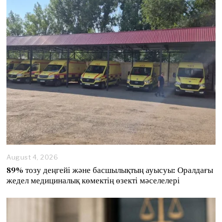
August 4, 2026
89% тозу деңгейі және басшылықтың ауысуы: Оралдағы
жедел медициналық көмектің өзекті мәселелері