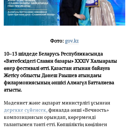
Фото:
gov.kz
10–13 шілдеде Беларусь Республикасында
«Витебскідегі Славян базары» XXXIV Халықаралық
өнер фестивалі өтті. Қазақстан атынан байқауға
Жетісу облыстық Дәнеш Рақышев атындағы
филармониясының әншісі Алмагүл Батталиева
қатысты.
Мәдениет және ақпарат министрлігі ұсынған
дерекке сүйенсек,
финалда әнші «Вечность»
композициясын орындап, көрерменді
талантымен тәнті етті. Көпшіліктің көңілінен