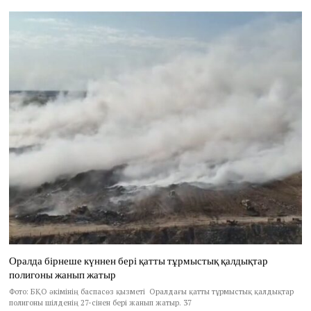
Оралда бірнеше күннен бері қатты тұрмыстық қалдықтар
полигоны жанып жатыр
Фото: БҚО әкімінің баспасөз қызметі Оралдағы қатты тұрмыстық қалдықтар
полигоны шілденің 27-сінен бері жанып жатыр. 37