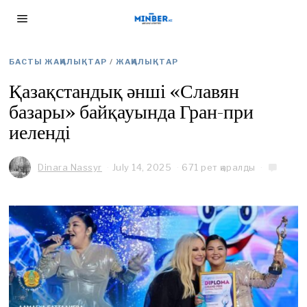
БАСТЫ ЖАҢАЛЫҚТАР
/
ЖАҢАЛЫҚТАР
Қазақстандық әнші «Славян
базары» байқауында Гран-при
иеленді
Dinara Nassyr
July 14, 2025
J
671 рет қаралды
u
l
y
1
4
,
2
0
2
5