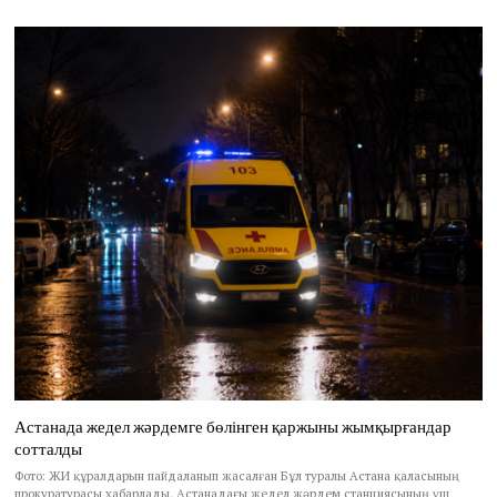
Астанада жедел жәрдемге бөлінген қаржыны жымқырғандар
сотталды
Фото: ЖИ құралдарын пайдаланып жасалған Бұл туралы Астана қаласының
прокуратурасы хабарлады. Астанадағы жедел жәрдем станциясының үш