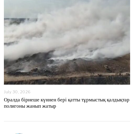
2
0
2
6
July 30, 2026
Оралда бірнеше күннен бері қатты тұрмыстық қалдықтар
полигоны жанып жатыр