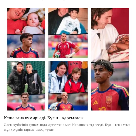
Кеше ғана кумирі еді. Бүгін – қарсыласы
Әлем кубогінің финалында Аргентина мен Испания кездеседі. Бұл – тек алтын
жүлде үшін тартыс емес, тұтас