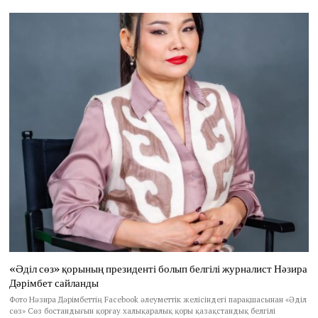
«Әділ сөз» қорының президенті болып белгілі журналист Нәзира
Дәрімбет сайланды
Фото Нәзира Дәрімбеттің Facebook әлеуметтік желісіндегі парақшасынан «Әділ
сөз» Сөз бостандығын қорғау халықаралық қоры қазақстандық белгілі