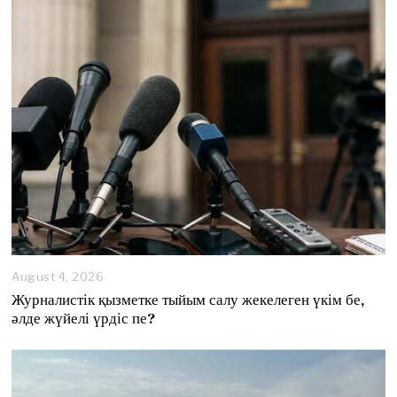
August 4, 2026
A
u
Журналистік қызметке тыйым салу жекелеген үкім бе,
g
әлде жүйелі үрдіс пе?
u
s
t
4
,