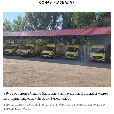
СОҢҒЫ ЖАЗБАЛАР
89% тозу деңгейі және басшылықтың ауысуы: Оралдағы жедел
медициналық көмектің өзекті мәселелері
Фото: А. Шамай 400 мыңнан астам халқы бар Оралда нормаға сай 40 жедел
жәрдем көлігі болуы