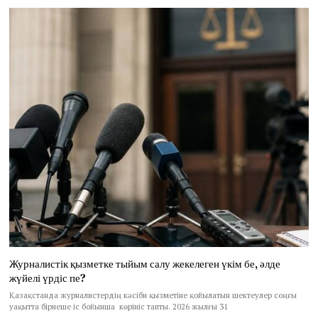
Журналистік қызметке тыйым салу жекелеген үкім бе, әлде
жүйелі үрдіс пе?
Қазақстанда журналистердің кәсіби қызметіне қойылатын шектеулер соңғы
уақытта бірнеше іс бойынша көрініс тапты. 2026 жылғы 31