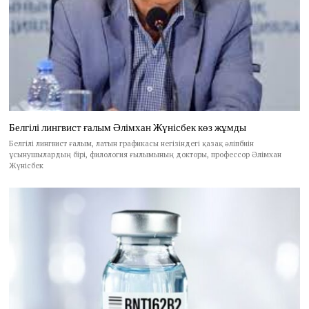
Белгілі лингвист ғалым Әлімхан Жүнісбек көз жұмды
Белгілі лингвист ғалым, латын графикасы негізіндегі қазақ әліпбиін
ұсынушылардың бірі, филология ғылымының докторы, профессор Әлімхан
Жүнісбек