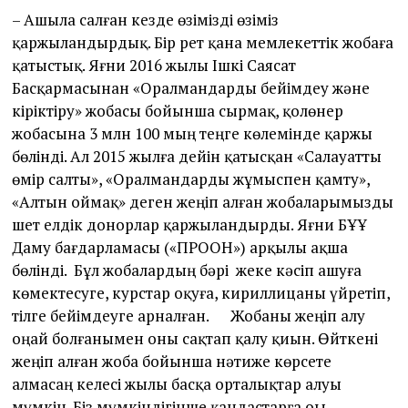
– Ашыла салған кезде өзімізді өзіміз
қаржыландырдық. Бір рет қана мемлекеттік жобаға
қатыстық. Яғни 2016 жылы Ішкі Саясат
Басқармасынан «Оралмандарды бейімдеу және
кіріктіру» жобасы бойынша сырмақ, қолөнер
жобасына 3 млн 100 мың теңге көлемінде қаржы
бөлінді. Ал 2015 жылға дейін қатысқан «Салауатты
өмір салты», «Оралмандарды жұмыспен қамту»,
«Алтын оймақ» деген жеңіп алған жобаларымызды
шет елдік донорлар қаржыландырды. Яғни БҰҰ
Даму бағдарламасы («ПРООН») арқылы ақша
бөлінді. Бұл жобалардың бәрі жеке кәсіп ашуға
көмектесуге, курстар оқуға, кириллицаны үйретіп,
тілге бейімдеуге арналған. Жобаны жеңіп алу
оңай болғанымен оны сақтап қалу қиын. Өйткені
жеңіп алған жоба бойынша нәтиже көрсете
алмасаң келесі жылы басқа орталықтар алуы
мүмкін. Біз мүмкіндігінше қандастарға оы