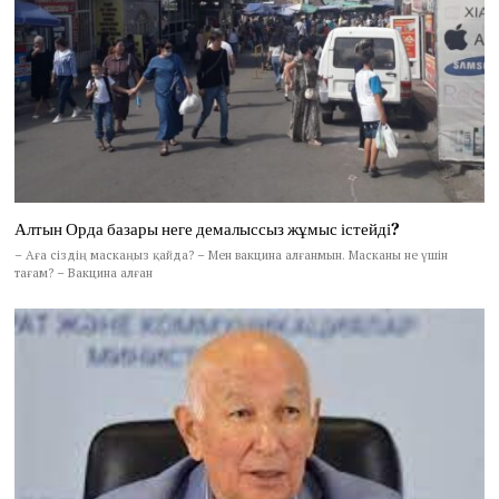
Алтын Орда базары неге демалыссыз жұмыс істейді?
– Аға сіздің маскаңыз қайда? – Мен вакцина алғанмын. Масканы не үшін
тағам? – Вакцина алған