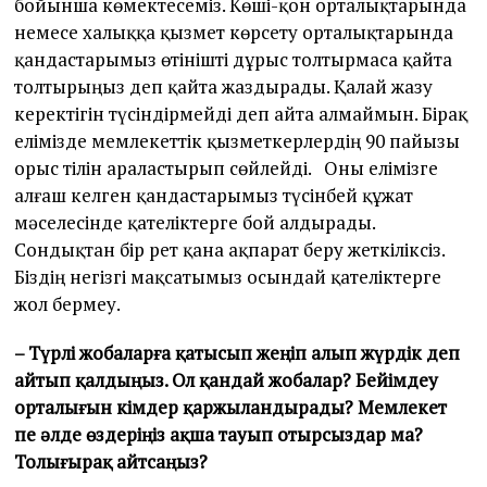
бойынша көмектесеміз. Көші-қон орталықтарында
немесе халыққа қызмет көрсету орталықтарында
қандастарымыз өтінішті дұрыс толтырмаса қайта
толтырыңыз деп қайта жаздырады. Қалай жазу
керектігін түсіндірмейді деп айта алмаймын. Бірақ
елімізде мемлекеттік қызметкерлердің 90 пайызы
орыс тілін араластырып сөйлейді. Оны елімізге
алғаш келген қандастарымыз түсінбей құжат
мәселесінде қателіктерге бой алдырады.
Сондықтан бір рет қана ақпарат беру жеткіліксіз.
Біздің негізгі мақсатымыз осындай қателіктерге
жол бермеу.
– Түрлі жобаларға қатысып жеңіп алып жүрдік деп
айтып қалдыңыз. Ол қандай жобалар? Бейімдеу
орталығын кімдер қаржыландырады? Мемлекет
пе әлде өздеріңіз ақша тауып отырсыздар ма?
Толығырақ айтсаңыз?