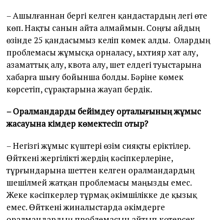
– Ашылғаннан бергі келген қандастардың легі өте
көп. Нақты санын айта алмаймын. Соңғы айдың
өзінде 25 қандасымыз келіп көмек алды. Олардың
проблемасы жұмысқа орналасу, ыхтияр хат алу,
азаматтық алу, квота алу, шет елдегі туыстарына
хабарға шығу бойынша болды. Бәріне көмек
көрсетіп, сұрақтарына жауап бердік.
– Оралмандарды бейімдеу орталығының жұмыс
жасауына кімдер көмектесіп отыр?
– Негізгі жұмыс күштері өзім сияқты еріктілер.
Өйткені жергілікті жердің кәсіпкерлеріне,
тұрғындарына шеттен келген оралмандардың
шешілмей жатқан проблемасы маңызды емес.
Жеке кәсіпкерлер тұрмақ әкімшілікке де қызық
емес. Өйткені жиналыстарда әкімдерге
оралмандардың проблемасын айтып көтерсек