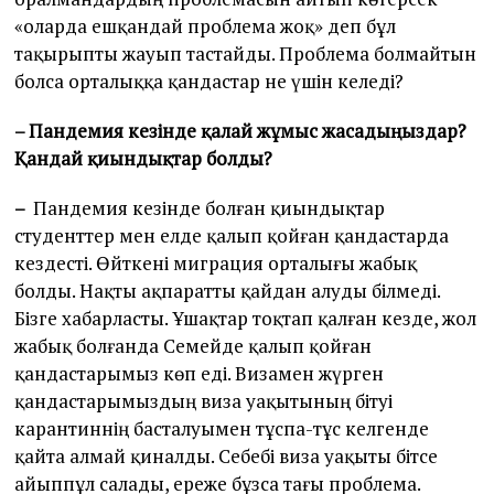
«оларда ешқандай проблема жоқ» деп бұл
тақырыпты жауып тастайды. Проблема болмайтын
болса орталыққа қандастар не үшін келеді?
– Пандемия кезінде қалай жұмыс жасадыңыздар?
Қандай қиындықтар болды?
–
Пандемия кезінде болған қиындықтар
студенттер мен елде қалып қойған қандастарда
кездесті. Өйткені миграция орталығы жабық
болды. Нақты ақпаратты қайдан алуды білмеді.
Бізге хабарласты. Ұшақтар тоқтап қалған кезде, жол
жабық болғанда Семейде қалып қойған
қандастарымыз көп еді. Визамен жүрген
қандастарымыздың виза уақытының бітуі
карантиннің басталуымен тұспа-тұс келгенде
қайта алмай қиналды. Себебі виза уақыты бітсе
айыппұл салады, ереже бұзса тағы проблема.