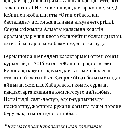
қандастарды шақырдық. Алайда көп қажеттілікті
талап етпеді. Неге екенін қандастар көп келмеді.
Кейіннен жобаның аты «Отан отбасынан
басталады» деген жалпылама атауға өзгертілді.
Соңғы екі жылда Алматы қаласына келетін
оралмандар үшін квота бөлінбейтін болғандықтан,
өзге облыстар осы жобамен жұмыс жасауда.
Германияда Шет елдегі қазақтармен өткен соңғы
құрылтайды 2015 жылы «Жанашыр қоры» мен
Еуропа қазақтары қауымдастығымен бірлесіп
өткізген болатынбыз. Қазірде біз өз бағытымыздан
айныған жоқпыз. Хабарласып көмек сұраған
қандастарға қашанда көмектесуге дайынбыз.
Негізі тілді, салт-дәстүр, әдет-ғұрпымызды
насихаттау, жастарға рухани бағытта тәлім-тәрбие
беру мақсатында құрылғанбыз.
*
Бұл материал Еуропалық Одақ қаржылай