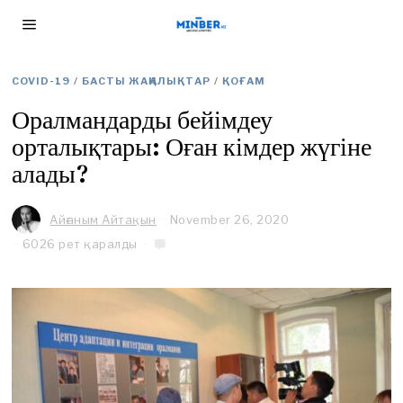
COVID-19
/
БАСТЫ ЖАҢАЛЫҚТАР
/
ҚОҒАМ
Оралмандарды бейімдеу
орталықтары: Оған кімдер жүгіне
алады?
Айғаным Айтақын
November 26, 2020
D
e
6026 рет қаралды
c
e
m
b
e
r
3
,
2
0