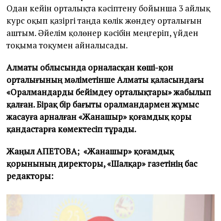
Одан кейін орталықта кәсіптену бойынша 3 айлық
курс оқып қазіргі таңда көлік жөндеу орталығын
аштым. Әйелім қолөнер кәсібін меңгеріп, үйден
тоқыма тоқумен айналысады.
Алматы облысында орналасқан көші-қон
орталығының мәліметінше Алматы қаласындағы
«Оралмандарды бейімдеу орталықтары» жабылып
қалған. Бірақ бір бағыты оралмандармен жұмыс
жасауға арналған «Жанашыр» қоғамдық қоры
қандастарға көмектесіп тұрады.
Жаңыл АПЕТОВА; «Жанашыр» қоғамдық
қорынының директоры, «Шалқар» газетінің бас
редакторы: