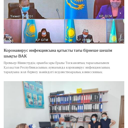
Коронавирус инфекциясына қатысты тағы бірнеше шешім
шықты-ВАК
Премьер-Министрдің орынбасары Ералы Тоғжановтың төрағалығымен
Қазақстан Республикасының аумағында коронавирус инфекциясының
таралуына жол бермеу жөніндегі ведомствоаралық комиссияның