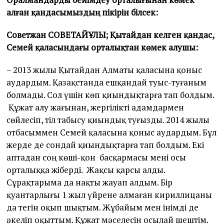
алған қандасымыздың пікірін білсек:
Советжан СОВЕТАЙҰЛЫ; Қытайдан келген қандас,
Семей қаласындағы орталықтан көмек алушы:
– 2013 жылы Қытайдан Алматы қаласына қоныс
аудардым. Қазақстанда ешқандай туыс-туғаным
болмады. Сол үшін көп қиындықтарға тап болдым.
Құжат алу жағынан, жергілікті адамдармен
сөйлесіп, тіл табысу қиындық туғызды. 2014 жылы
отбасыммен Семей қаласына қоныс аудардым. Бұл
жерде де сондай қиындықтарға тап болдым. Екі
аптадан соң көші-қон басқармасы мені осы
орталыққа жіберді. Жақсы қарсы алды.
Сұрақтарыма да нақты жауап алдым. Бір
қуантарлығы 1 жыл үйрене алмаған кириллицаны
да тегін оқып шықтым. Жұбайым мен інімді де
әкеліп оқыттым. Құжат мәселесін осылай шештім.