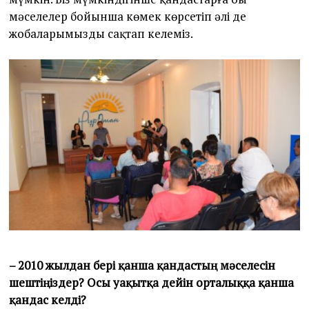
мәселелер бойынша көмек көрсетіп әлі де
жобаларымызды сақтап келеміз.
– 2010 жылдан бері қанша қандастың мәселесін
шештіңіздер? Осы уақытқа дейін орталыққа қанша
қандас келді?