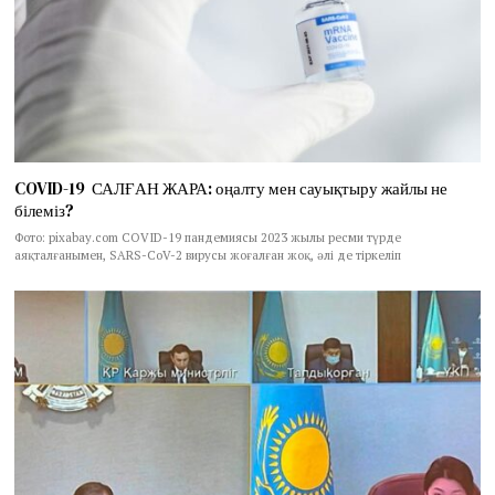
COVID-19 САЛҒАН ЖАРА: оңалту мен сауықтыру жайлы не
білеміз?
Фото: pixabay.com COVID-19 пандемиясы 2023 жылы ресми түрде
аяқталғанымен, SARS-CoV-2 вирусы жоғалған жоқ, әлі де тіркеліп