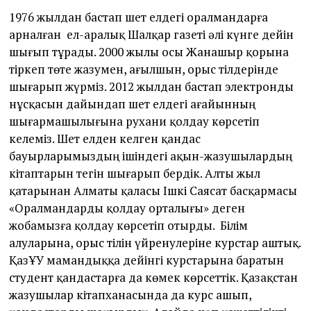
1976 жылдан бастап шет елдегі оралмандарға
арналған ел-аралық Шалқар газеті әлі күнге дейін
шығып тұрады. 2000 жылы осы Жанашыр қорына
тіркеп төте жазумен, ағылшын, орыс тілдерінде
шығарып жүрміз. 2012 жылдан бастап электронды
нұсқасын дайындап шет елдегі ағайынның
шығармашылығына рухани қолдау көрсетіп
келеміз. Шет елден келген қандас
бауырларымыздың ішіндегі ақын-жазушылардың
кітаптарын тегін шығарып бердік. Алты жыл
қатарынан Алматы қаласы Ішкі Саясат басқармасы
«Оралмандарды қолдау орталығы» деген
жобамызға қолдау көрсетіп отырды. Білім
алуларына, орыс тілін үйренулеріне курстар аштық.
ҚазҰУ мамандыққа дейінгі курстарына баратын
студент қандастарға да көмек көрсеттік. Қазақстан
жазушылар кітапханасында да курс ашып,