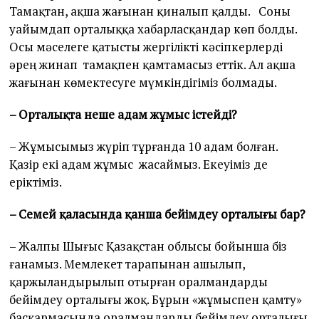
Тамақтан, ақша жағынан қиналып қалды. Соны
уайымдап орталыққа хабарласқандар көп болды.
Осы мәселеге қатысты жергілікті кәсіпкерлерді
әрең жинап тамақпен қамтамасыз еттік. Ал ақша
жағынан көмектесуге мүмкіндігіміз болмады.
– Орталықта неше адам жұмыс істейді?
– Жұмысымыз жүріп тұрғанда 10 адам болған.
Қазір екі адам жұмыс жасаймыз. Екеуіміз де
еріктіміз.
– Семей қаласында қанша бейімдеу орталығы бар?
– Жалпы Шығыс Қазақстан облысы бойынша біз
ғанамыз. Мемлекет тарапынан ашылып,
қаржыландырылып отырған оралмандарды
бейімдеу орталығы жоқ. Бұрын «жұмыспен қамту»
басқармасында оралмандарды бейімдеу орталығы