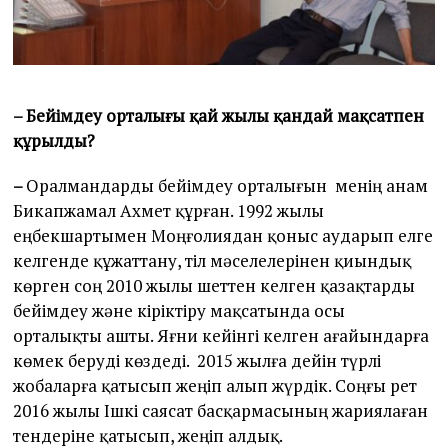
– Бейімдеу орталығы қай жылы қандай мақсатпен
құрылды?
–
Оралмандарды бейімдеу орталығын менің анам
Бикапжамал Ахмет құрған. 1992 жылы
еңбекшартымен Моңғолиядан қоныс аударып елге
келгенде құжаттану, тіл мәселелерінен қиындық
көрген соң 2010 жылы шеттен келген қазақтарды
бейімдеу және кіріктіру мақсатында осы
орталықты ашты. Яғни кейінгі келген ағайындарға
көмек беруді көздеді. 2015 жылға дейін түрлі
жобаларға қатысып жеңіп алып жүрдік. Соңғы рет
2016 жылы Ішкі саясат басқармасының жариялаған
тендеріне қатысып, жеңіп алдық.