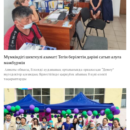
Мүмкіндігі шектеулі азамат: Тегін берілетін дәріні сатып алуға
мәжбүрмін
Алматы облысы, Ескелді ауданының орталығында орналасқан “Демеу”
мүгедектер қоғамдық бірлестігінде қыркүйек айының 8 күні өзекті
тақырыптарды