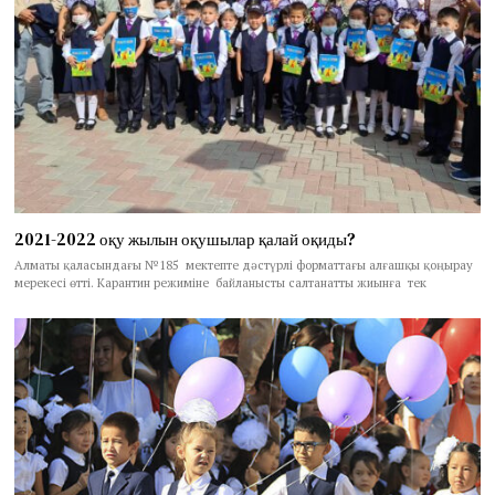
2021-2022 оқу жылын оқушылар қалай оқиды?
Алматы қаласындағы №185 мектепте дәстүрлі форматтағы алғашқы қоңырау
мерекесі өтті. Карантин режиміне байланысты салтанатты жиынға тек