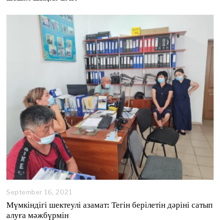
September 16, 2021
S
e
Мүмкіндігі шектеулі азамат: Тегін берілетін дәріні сатып
p
алуға мәжбүрмін
t