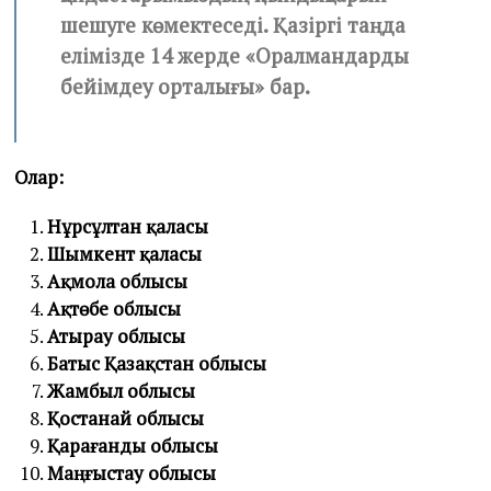
шешуге көмектеседі. Қазіргі таңда
елімізде 14 жерде «Оралмандарды
бейімдеу орталығы» бар.
Олар:
Нұрсұлтан қаласы
Шымкент қаласы
Ақмола облысы
Ақтөбе облысы
Атырау облысы
Батыс Қазақстан облысы
Жамбыл облысы
Қостанай облысы
Қарағанды облысы
Маңғыстау облысы