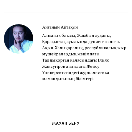
e
m
b
e
r
Айғаным Айтақын
2
Алматы облысы, Жамбыл ауданы,
7
Қарақыстақ ауылында дүниеге келген.
,
2
Ақын. Халықаралық, республикалық жыр
0
мүшәйралардың жеңімпазы.
2
Талдықорған қаласындағы Ілияс
1
Жансүгіров атындағы Жетісу
Университетіндегі журналистика
мамандығының білімгері.
ЖАУАП БЕРУ