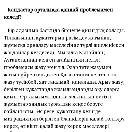
– Қандастар орталыққа қандай проблемамен
келеді?
– Бір адамның басында бірнеше қиындық болады.
Тіл жағынан, құжаттарын рәсімдеу жағынан,
жұмысқа орналасу мәселесінде түрлі шиеленіскен
жағдайлар кездеседі. Мысалға Қытайдан,
Ауғанстаннан келген ағайынның негізгі
проблемасы жазу мен тіл. Олар төте жазумен
жазып үйренгендіктен Қазақстанға келген соң
жазу түсінбей, хат танымай қиналады. Арыз жазу,
берілген құжаттарда жазылғандарды оқу оларға
қиын. Орталығымызда жасалынатын негізгі
жұмыстар заңдық тұрғыдан кеңес беруге
байланысты. Әсіресе құжаттану кезінде
миграцияның берілген бланкілерін қалай толтыру
керек, өтінішті қалай жазу керек мәселелері