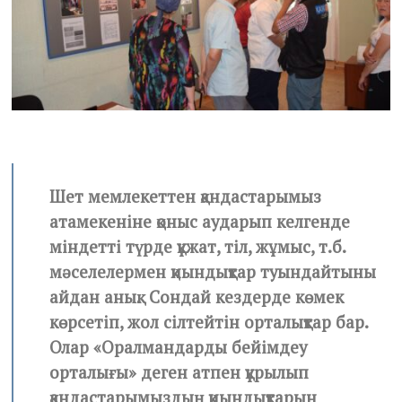
2
0
Шет мемлекеттен қандастарымыз
атамекеніне қоныс аударып келгенде
міндетті түрде құжат, тіл, жұмыс, т.б.
мәселелермен қиындықтар туындайтыны
айдан анық. Сондай кездерде көмек
көрсетіп, жол сілтейтін орталықтар бар.
Олар «Оралмандарды бейімдеу
орталығы» деген атпен құрылып
қандастарымыздың қиындықтарын