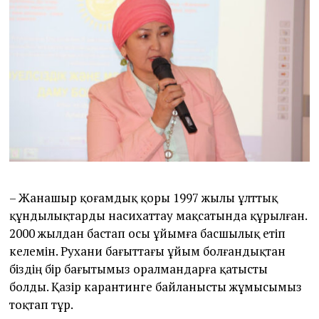
– Жанашыр қоғамдық қоры 1997 жылы ұлттық
құндылықтарды насихаттау мақсатында құрылған.
2000 жылдан бастап осы ұйымға басшылық етіп
келемін. Рухани бағыттағы ұйым болғандықтан
біздің бір бағытымыз оралмандарға қатысты
болды. Қазір карантинге байланысты жұмысымыз
тоқтап тұр.