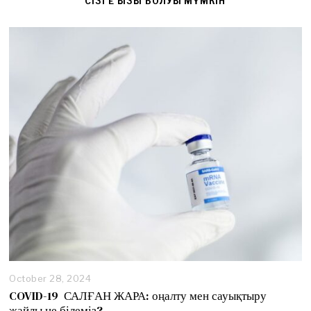
CІЗГЕ ҚЫЗЫҚ БОЛУЫ МҮМКІН
October 28, 2024
O
c
COVID-19 САЛҒАН ЖАРА: оңалту мен сауықтыру
t
жайлы не білеміз?