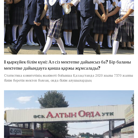
1 қыркүйек білім күні: Ал сіз мектепке дайынсыз ба? Бір баланы
мектепке дайындауға қанша қаржы жұмсалады?
Статистика комитетінің мәліметі бойынша Қазақстанда 2020 жылы 7370 жалпы
білім беретін мектеп болған, онда білім алушылардың