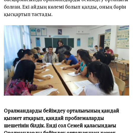
болған. Екі айдың көлемі болып қалды, оның бәрін
қысқартып тастады.
Оралмандарды бейімдеу орталығының қандай
қызмет атқарып, қандай проблемаларды
шешетінін білдік. Енді сол Семей қаласындағы
Оралмандарды бейімдеу орталығынан көмек