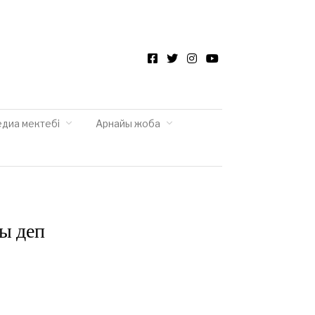
Facebook
Twitter
Instagram
YouTube
едиа мектебі
Арнайы жоба
ы деп