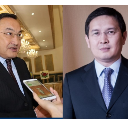
e
2
1
,
2
0
2
2