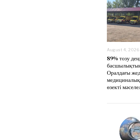
August 4, 2026
89% тозу дең
басшылықтың
Оралдағы же
медициналық
өзекті мәселе