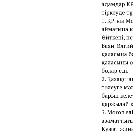
адамдар ҚР
тіркеуде тұ
1. ҚР-ның М
аймағына к
Өйткені, не
Баян-Өлгий
қаласына б
қаласының 
болар еді.
2. Қазақст
төлеуге мә
барып келе
қаржылай к
3. Моңғол е
азаматтығын
Құжат жина