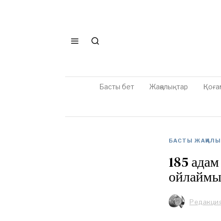
Басты бет
Жаңалықтар
Қоға
БАСТЫ ЖАҢАЛ
185 адам
ойлаймы
Редакци