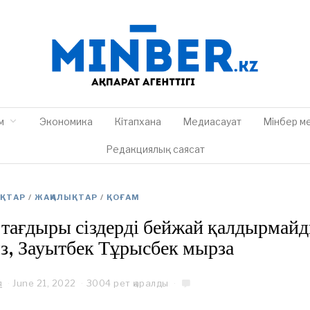
м
Экономика
Кітапхана
Медиасауат
Мінбер м
Редакциялық саясат
ЫҚТАР
/
ЖАҢАЛЫҚТАР
/
ҚОҒАМ
 тағдыры сіздерді бейжай қалдырмайд
з, Зауытбек Тұрысбек мырза
я
June 21, 2022
J
3004 рет қаралды
u
n