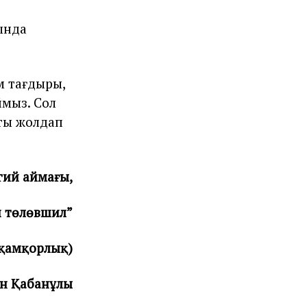
ғында
ам тағдыры,
мыз. Сол
тты жолдап
гий аймағы,
й төлөвшил”
 қамқорлық)
ан Қабанұлы