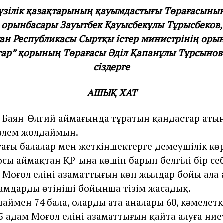
зілік қазақтарының қауымдастығы Төрағасының
орынбасары Зауытбек Қауысбекұлы Тұрысбеков,
ан Республикасы Сыртқы істер министрінің оры
тар” қорының Төрағасы Әділ Қапанұлы Тұрсынов
сіздерге
АШЫҚ ХАТ
нің Баян-Өлгий аймағында тұратын қандастар аты
әлем жолдаймын.
ағы балалар мен жеткіншектерге демеушілік кө
қ осы аймақтан ҚР-ына көшіп барып белгілі бір с
 Моңғол елінің азаматтығын көп жылдар бойы ала
амдардың өтініші бойынша тізім жасадық.
даймен 74 бала, олардың ата аналары 60, кәмелетк
 адам Моңғол елінің азаматтығын қайта алуға ниет