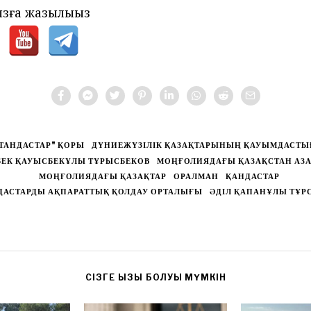
зға жазылыңыз
ТАНДАСТАР" ҚОРЫ
ДҮНИЕЖҮЗІЛІК ҚАЗАҚТАРЫНЫҢ ҚАУЫМДАСТ
БЕК ҚАУЫСБЕКҰЛЫ ТҰРЫСБЕКОВ
МОҢҒОЛИЯДАҒЫ ҚАЗАҚСТАН АЗ
МОҢҒОЛИЯДАҒЫ ҚАЗАҚТАР
ОРАЛМАН
ҚАНДАСТАР
ДАСТАРДЫ АҚПАРАТТЫҚ ҚОЛДАУ ОРТАЛЫҒЫ
ӘДІЛ ҚАПАНҰЛЫ ТҰР
CІЗГЕ ҚЫЗЫҚ БОЛУЫ МҮМКІН