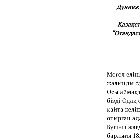
Дүниежү
Қазақст
“Отандас
Моңғол елі
жалынды с
Осы аймақт
біздің Ода
қайта келіп
отырған ад
Бүгінгі жағ
барлығы 185