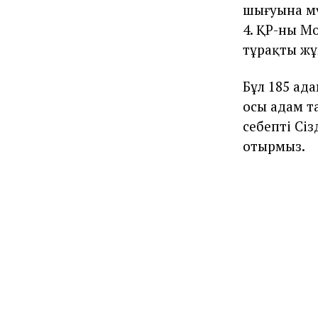
шығуына мү
4. ҚР-ның М
тұрақты жұм
Бұл 185 ада
осы адам т
себепті Сі
отырмыз.