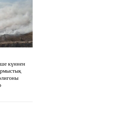
еше күннен
тұрмыстық
олигоны
р