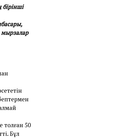
 бірінші
нбасары,
 мырзалар
нан
рсететін
ебептермен
 алмай
е толған 50
ті. Бұл