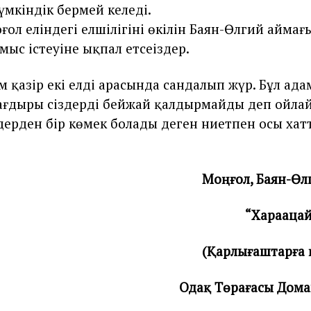
мкіндік бермей келеді.
оңғол еліндегі елшілігінің өкілін Баян-Өлгий айма
ыс істеуіне ықпал етсеңіздер.
м қазір екі елдің арасында сандалып жүр. Бұл ад
ағдыры сіздерді бейжай қалдырмайды деп ойлай
здерден бір көмек болады деген ниетпен осы ха
Моңғол, Баян-Өл
“Харааца
(Қарлығаштарға
Одақ Төрағасы Дом