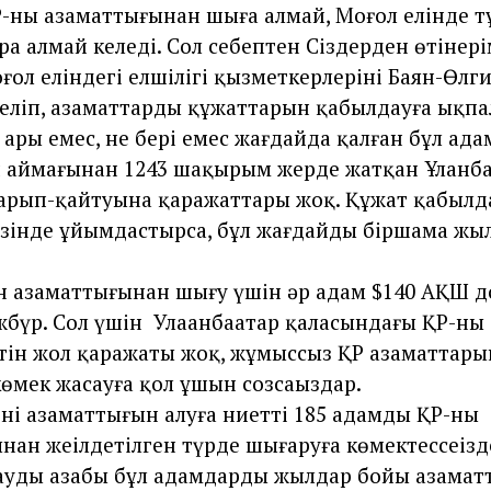
-ның азаматтығынан шыға алмай, Моңғол елінде 
ра алмай келеді. Сол себептен Сіздерден өтінері
оңғол еліндегі елшілігі қызметкерлерінің Баян-Өлг
еліп, азаматтардың құжаттарын қабылдауға ықпал 
 ары емес, не бері емес жағдайда қалған бұл ада
 аймағынан 1243 шақырым жерде жатқан Ұланб
арып-қайтуына қаражаттары жоқ. Құжат қабыл
өзінде ұйымдастырса, бұл жағдайды біршама ж
ан азаматтығынан шығу үшін әр адам $140 АҚШ 
жбүр. Сол үшін Улаанбаатар қаласындағы ҚР-ның 
тін жол қаражаты жоқ, жұмыссыз ҚР азаматтары
өмек жасауға қол ұшын созсаңыздар.
лінің азаматтығын алуға ниетті 185 адамды ҚР-ның
ан жеңілдетілген түрде шығаруға көмектессеңізд
удың азабы бұл адамдардың жылдар бойы азамат