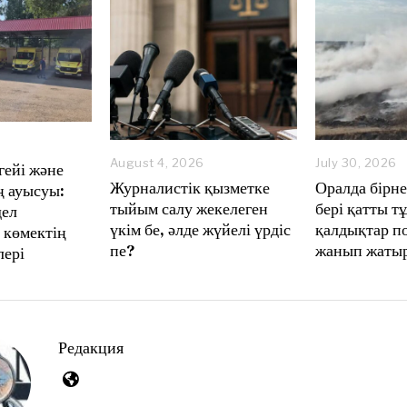
August 4, 2026
A
July 30, 2026
гейі және
u
Журналистік қызметке
Оралда бірн
 ауысуы:
g
тыйым салу жекелеген
бері қатты 
дел
u
үкім бе, әлде жүйелі үрдіс
қалдықтар п
s
 көмектің
t
пе?
жанып жаты
лері
4
,
2
0
2
6
Редакция