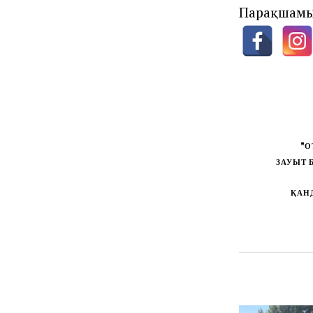
Парақшамы
"О
ЗАУЫТ 
ҚАН