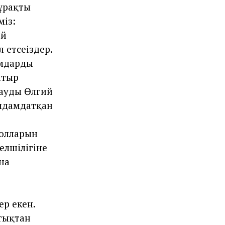
тұрақты
міз:
ий
етсеңіздер.
мдардың
атыр
дауды Өлгий
ылдамдатқан
долларын
елшілігіне
на
ер екен.
тықтан