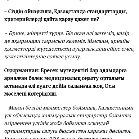
– Сіздің ойыңызша, Қазақстанда стандарттарды,
критерийлерді қайта қарау қажет пе?
– Әрине, міндетті түрде. Біз оған әлі жетеміз, қазір
де ақырындап тырысып келеміз. Мысалы, арнайы
қызметтерді мүгедектіктің ауырлық деңгейіне емес,
қажеттіліктеріне сәйкес ұсыну.
Оқырманнан: Ересек мүгедектігі бар адамдарға
арналған бөлек медициналық оңалту орталығы
астанада әлі күнге дейін салынған жоқ. Осы
мәселені көтеріңізші.
– Маған белгілі мәліметтер бойынша, Қазақстанның
үш облысында халықаралық стандарттар бойынша
әзірленген үлгілік жоба бойынша осындай
орталықтарды салуға бюджеттен қаражат бөлінген.
Құрылысы келер 2023 жылда басталуы тиіс.