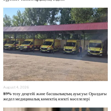
u
s
t
8
,
2
0
2
6
August 4, 2026
89% тозу деңгейі және басшылықтың ауысуы: Оралдағы
жедел медициналық көмектің өзекті мәселелері