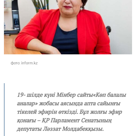
2
0
2
2
фото: inform.kz
19- шілде күні Мінбер сайты«Көп балалы
аналар» жобасы аясында апта сайынғы
тікелей эфирін өткізді. Бұл жолғы эфир
қонағы – ҚР Парламент Сенатының
депутаты Ләззат Молдабекқызы.