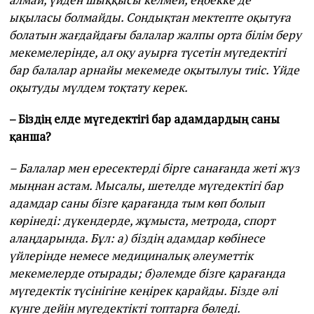
ықыласы болмайды. Сондықтан мектепте оқытуға
болатын жағдайдағы балалар жалпы орта білім беру
мекемелерінде, ал оқу ауырға түсетін мүгедектігі
бар балалар арнайы мекемеде оқытылуы тиіс. Үйде
оқытуды мүлдем тоқтату керек.
– Біздің елде мүгедектігі бар адамдардың саны
қанша?
– Балалар мен ересектерді бірге санағанда жеті жүз
мыңнан астам. Мысалы, шетелде мүгедектігі бар
адамдар саны бізге қарағанда тым көп болып
көрінеді: дүкендерде, жұмыста, метрода, спорт
алаңдарында. Бұл: а) біздің адамдар көбінесе
үйлерінде немесе медициналық әлеуметтік
мекемелерде отырады; б)әлемде бізге қарағанда
мүгедектік түсінігіне кеңірек қарайды. Бізде әлі
күнге дейін мүгедектікті топтарға бөледі.