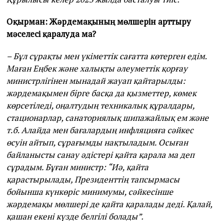
Оқырман: Жәрдемақының мөлшерін арттыру
мәселесі қаралуда ма?
– Бұл сұрақты мен үкіметтік сағатта көтерген едім.
Маған Еңбек және халықты әлеуметтік қорғау
министрлігінен мынадай жауап қайтарылды:
жәрдемақымен бірге басқа да қызметтер, көмек
көрсетіледі, оңалтудың техникалық құралдары,
стационарлар, санаториялық шипажайлық ем және
т.б. Алайда мен бағалардың инфляцияға сәйкес
өсуін айтып, сұрағымды нақтыладым. Осыған
байланысты санау әдістері қайта қарала ма деп
сұрадым. Бұған министр: “Иә, қайта
қарастырылады, Президенттің тапсырмасы
бойынша күнкөріс минимумы, сәйкесінше
жәрдемақы мөлшері де қайта қаралады деді. Қалай,
қашан екені күзде белгілі болады”.