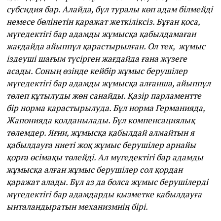
субсидия бар. Алайда, бұл туралы көп адам білмейді
немесе бөлінетін қаражат жеткіліксіз. Бұған қоса,
мүгедектігі бар адамды жұмысқа қабылдамаған
жағдайда айыппұл қарастырылған. Ол тек, жұмыс
іздеуші шағым түсірген жағдайда ғана жүзеге
асады. Соның өзінде кейбір жұмыс берушілер
мүгедектігі бар адамды жұмысқа алғанша, айыппұл
төлеп құтылуды жөн санайды. Қазір парламентте
бір норма қарастырылуда. Бұл норма Германияда,
Жапонияда қолданылады. Бұл компенсациялық
төлемдер. Яғни, жұмысқа қабылдай алмайтын я
қабылдауға ниеті жоқ жұмыс берушілер арнайы
қорға өсімақы төлейді. Ал мүгедектігі бар адамды
жұмысқа алған жұмыс берушілер сол қордан
қаражат алады. Бұл аз да болса жұмыс берушілерді
мүгедектігі бар адамдарды қызметке қабылдауға
ынталандыратын механизмнің бірі.