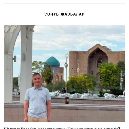
СОҢҒЫ ЖАЗБАЛАР
Шыңғыс Ергөбек, cаясаттанушы: Қай құқықпен өмір сүреміз?