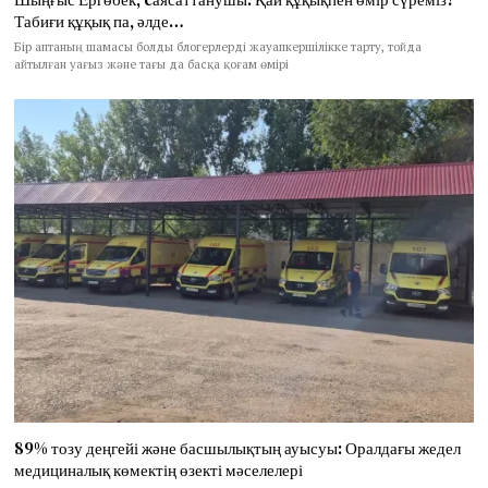
Табиғи құқық па, әлде…
Бір аптаның шамасы болды блогерлерді жауапкершілікке тарту, тойда
айтылған уағыз және тағы да басқа қоғам өмірі
89% тозу деңгейі және басшылықтың ауысуы: Оралдағы жедел
медициналық көмектің өзекті мәселелері