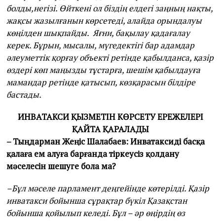
болды,негізі. Өйткені ол біздің елдегі заңның нақты,
жақсы жазылғанын көрсетеді, алайда орындалуы
көңілден шықпайды. Яғни, бақылау қадағалау
керек. Бұрын, мысалы, мүгедектігі бар адамдар
әлеуметтік қорғау объекті ретінде қабылданса, қазір
өздері көп маңызды тұстарға, шешім қабылдауға
мамандар ретінде қатысып, көзқарасын білдіре
бастады.
ИНВАТАКСИ ҚЫЗМЕТІН КӨРСЕТУ ЕРЕЖЕЛЕРІ
ҚАЙТА ҚАРАЛАДЫ
– Тыңдарман Жеңіс Шалабаев: Инватаксиді басқа
қалаға ем алуға барғанда тіркеусіз қолдану
мәселесін шешуге бола ма?
–Бұл мәселе парламент деңгейінде көтерілді. Қазір
инватакси бойынша сұрақтар бүкіл Қазақстан
бойынша қойылып келеді. Бұл – әр өңірдің өз