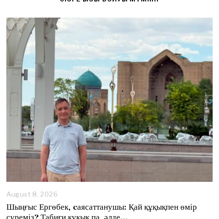
August 8, 2026
A
u
Шыңғыс Ергөбек, cаясаттанушы: Қай құқықпен өмір
g
сүреміз? Табиғи құқық па, әлде…