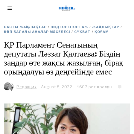
БАСТЫ ЖАҢАЛЫҚТАР
/
ВИДЕОРЕПОРТАЖ
/
ЖАҢАЛЫҚТАР
/
КӨП БАЛАЛЫ АНАЛАР МӘСЕЛЕСІ
/
СҰХБАТ
/
ҚОҒАМ
ҚР Парламент Сенатының
депутаты Ләззат Қалтаева: Біздің
заңдар өте жақсы жазылған, бірақ
орындалуы өз деңгейінде емес
Редакция
August 8, 2022
A
4607 рет қаралды
u
g
u
s
t
2
8
,