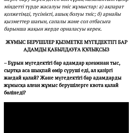
міндетті түрде жасалуы тиіс жұмыстар: а) ақпарат
қолжетімді, түсінікті, ашық болуы тиіс; б) арнайы
қызметтер шағын, сапалы және сол отбасыға
барынша жақын жерде орналасуы керек.
ЖҰМЫС БЕРУШІЛЕР ҚЫЗМЕТКЕ МҮГЕДЕКТІГІ БАР
АДАМДЫ ҚАБЫЛДАУҒА ҚҰЛЫҚСЫЗ
– Бұрын мүгедектігі бар адамдар қоғамнан тыс,
сыртқа аса шықпай өмір сүруші еді, ал қазіргі
жағдай қалай? Және мүгедектігі бар адамдарды
жұмысқа алған жұмыс берушілерге квота қалай
бөлінеді?