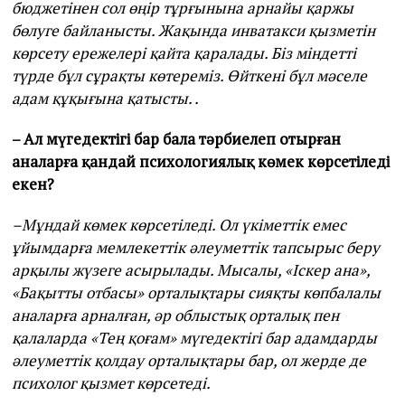
бюджетінен сол өңір тұрғынына арнайы қаржы
бөлуге байланысты. Жақында инватакси қызметін
көрсету ережелері қайта қаралады. Біз міндетті
түрде бұл сұрақты көтереміз. Өйткені бұл мәселе
адам құқығына қатысты. .
– Ал мүгедектігі бар бала тәрбиелеп отырған
аналарға қандай психологиялық көмек көрсетіледі
екен?
–Мұндай көмек көрсетіледі. Ол үкіметтік емес
ұйымдарға мемлекеттік әлеуметтік тапсырыс беру
арқылы жүзеге асырылады. Мысалы, «Іскер ана»,
«Бақытты отбасы» орталықтары сияқты көпбалалы
аналарға арналған, әр облыстық орталық пен
қалаларда «Тең қоғам» мүгедектігі бар адамдарды
әлеуметтік қолдау орталықтары бар, ол жерде де
психолог қызмет көрсетеді.