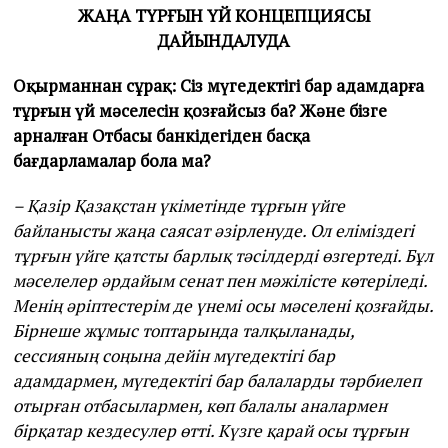
ЖАҢА ТҮРҒЫН ҮЙ КОНЦЕПЦИЯСЫ
ДАЙЫНДАЛУДА
Оқырманнан сұрақ: Сіз мүгедектігі бар адамдарға
тұрғын үй мәселесін қозғайсыз ба? Және бізге
арналған Отбасы банкідегіден басқа
бағдарламалар бола ма?
– Қазір Қазақстан үкіметінде тұрғын үйге
байланысты жаңа саясат әзірленуде. Ол еліміздегі
тұрғын үйге қатсты барлық тәсілдерді өзгертеді. Бұл
мәселелер әрдайым сенат пен мәжілісте көтеріледі.
Менің әріптестерім де үнемі осы мәселені қозғайды.
Бірнеше жұмыс топтарында талқыланады,
сессияның соңына дейін мүгедектігі бар
адамдармен, мүгедектігі бар балаларды тәрбиелеп
отырған отбасылармен, көп балалы аналармен
бірқатар кездесулер өтті. Күзге қарай осы тұрғын