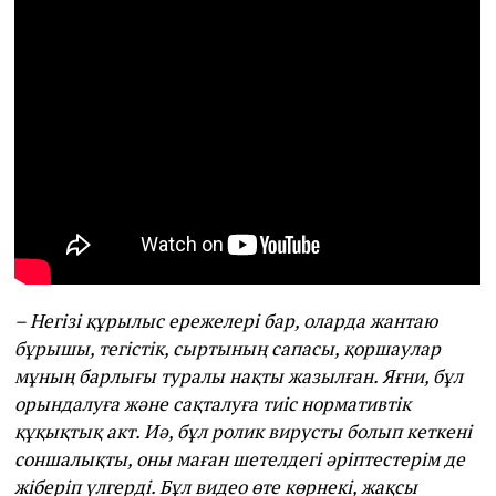
– Негізі құрылыс ережелері бар, оларда жантаю
бұрышы, тегістік, сыртының сапасы, қоршаулар
мұның барлығы туралы нақты жазылған. Яғни, бұл
орындалуға және сақталуға тиіс нормативтік
құқықтық акт. Иә, бұл ролик вирусты болып кеткені
соншалықты, оны маған шетелдегі әріптестерім де
жіберіп үлгерді. Бұл видео өте көрнекі, жақсы