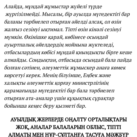
Алайда, мұндай жұмыстар жүйелі түрде
жүргізілмейді. Мысалы, бір ауылда мүгедектігі бар
баланы тәрбиелеп отырған әйелді алсақ, ол өзін
жалғыз сезінуі ықтимал. Тіпті өзін кінәлі сезінуі
мүмкін. Өкінішке қарай, көбінесе осындай
ауыртпалық әйелдердің мойнына жүктеледі,
отбасылардың көбісі мұндай қиындықты бірге кеше
алмайды. Сондықтан, отбасыда осындай бала пайда
болған сәтінен, әлеуметтік жұмыскер анаға көмек
көрсетуі керек. Менің білуімше, Еңбек және
халықты әлеуметтік қорғау министрлігінің
қарамағында мүгедектігі бар бала тәрбиелеп
отырған ата-аналар үшін құқықтық сұрақтар
бойынша кеңес беру қызметі бар.
АУЫЛДЫҚ ЖЕРЛЕРДЕ ОҢАЛТУ ОРТАЛЫҚТАРЫ
ЖОҚ, АНАЛАР БАЛАЛАРЫН ОБЛЫС, ТІПТІ
АЛМАТЫ МЕН НҰР-СҰЛТАНҒА ТАСУҒА МӘЖБҮР