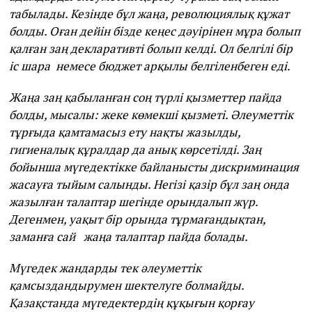
табылады. Кезінде бұл жаңа, революциялық құжат
болды. Оған дейін бізде кеңес дәуірінен мұра болып
қалған заң декларативті болып келді. Ол белгілі бір
іс шара немесе бюджет арқылы белгіленбеген еді.
Жаңа заң қабыланған соң түрлі қызметтер пайда
болды, мысалы: жеке көмекші қызметі. Әлеуметтік
тұрғыда қамтамасыз ету нақты жазылды,
гигиеналық құралдар да анық көрсетілді. Заң
бойынша мүгедектікке байланысты дискриминация
жасауға тыйым салынды. Негізі қазір бұл заң онда
жазылған талаптар шегінде орындалып жүр.
Дегенмен, уақыт бір орында тұрмағандықтан,
заманға сай жаңа талаптар пайда болады.
Мүгедек жандарды тек әлеуметтік
қамсыздандырумен шектелуге болмайды.
Қазақстанда мүгедектердің құқығын қорғау