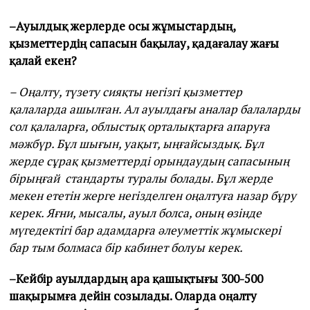
–Ауылдық жерлерде осы жұмыстардың,
қызметтердің сапасын бақылау, қадағалау жағы
қалай екен?
– Оңалту, түзету сияқты негізгі қызметтер
қалаларда ашылған. Ал ауылдағы аналар балаларды
сол қалаларға, облыстық орталықтарға апаруға
мәжбүр. Бұл шығын, уақыт, ыңғайсыздық. Бұл
жерде сұрақ қызметтерді орындаудың сапасының
бірыңғай стандарты туралы болады. Бұл жерде
мекен ететін жерге негізделген оңалтуға назар бұру
керек. Яғни, мысалы, ауыл болса, оның өзінде
мүгедектігі бар адамдарға әлеуметтік жұмыскері
бар тым болмаса бір кабинет болуы керек.
–Кейбір ауылдардың ара қашықтығы 300-500
шақырымға дейін созылады. Оларда оңалту