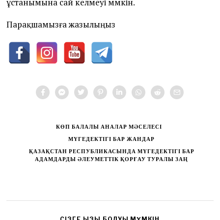
ұстанымына сай келмеуі мүмкін.
Парақшамызға жазылыңыз
КӨП БАЛАЛЫ АНАЛАР МӘСЕЛЕСІ
МҮГЕДЕКТІГІ БАР ЖАНДАР
ҚАЗАҚСТАН РЕСПУБЛИКАСЫНДА МҮГЕДЕКТІГІ БАР
АДАМДАРДЫ ӘЛЕУМЕТТІК ҚОРҒАУ ТУРАЛЫ ЗАҢ
CІЗГЕ ҚЫЗЫҚ БОЛУЫ МҮМКІН