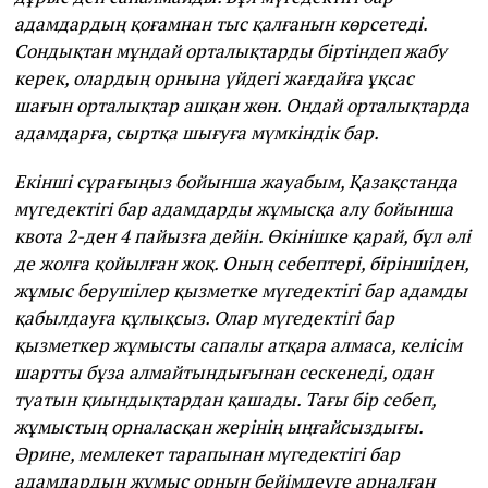
адамдардың қоғамнан тыс қалғанын көрсетеді.
Сондықтан мұндай орталықтарды біртіндеп жабу
керек, олардың орнына үйдегі жағдайға ұқсас
шағын орталықтар ашқан жөн. Ондай орталықтарда
адамдарға, сыртқа шығуға мүмкіндік бар.
Екінші сұрағыңыз бойынша жауабым, Қазақстанда
мүгедектігі бар адамдарды жұмысқа алу бойынша
квота 2-ден 4 пайызға дейін. Өкінішке қарай, бұл әлі
де жолға қойылған жоқ. Оның себептері, біріншіден,
жұмыс берушілер қызметке мүгедектігі бар адамды
қабылдауға құлықсыз. Олар мүгедектігі бар
қызметкер жұмысты сапалы атқара алмаса, келісім
шартты бұза алмайтындығынан сескенеді, одан
туатын қиындықтардан қашады. Тағы бір себеп,
жұмыстың орналасқан жерінің ыңғайсыздығы.
Әрине, мемлекет тарапынан мүгедектігі бар
адамдардың жұмыс орнын бейімдеуге арналған