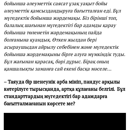
бойынша әлеуметтік саясат ұзақ уақыт бойы
әлеуметтік қамсыздандыруға бағытталған еді. Бұл
мүгедектік бойынша жәрдемақы. Біз бірінші топ,
балалық шағынан мүгедектігі бар адамды қарау
бойынша төленетін жәрдемақының пайда
болғанына қуандық. Өткен жылдан бері
асыраушыдан айрылу себебінен және мүгедектік
бойынша жәрдемақыны бірге алуға мүмкіндік туды.
Бұл жағынан қарасақ, бәрі дұрыс. Бірақ оның
қаншалықты заманға сай екені басқа мәселе…
– Таяуда бір шенеунік арба мініп, пандус арқылы
көтерілуге тырысқанда, артқа құлағаны белгілі. Бұл
стандарттардың мүгедектігі бар адамдарға
бағытталмағанын көрсете ме?