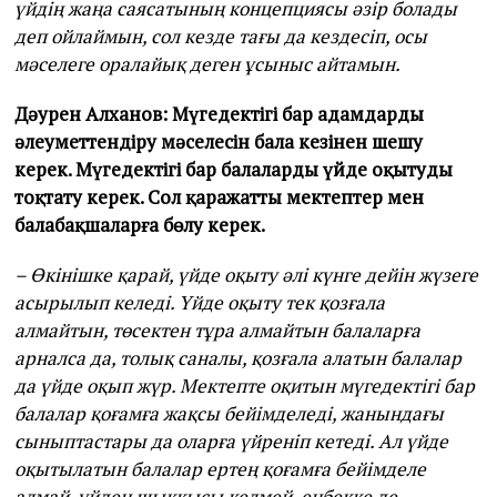
үйдің жаңа саясатының концепциясы әзір болады
деп ойлаймын, сол кезде тағы да кездесіп, осы
мәселеге оралайық деген ұсыныс айтамын.
Дәурен Алханов: Мүгедектігі бар адамдарды
әлеуметтендіру мәселесін бала кезінен шешу
керек. Мүгедектігі бар балаларды үйде оқытуды
тоқтату керек. Сол қаражатты мектептер мен
балабақшаларға бөлу керек.
– Өкінішке қарай, үйде оқыту әлі күнге дейін жүзеге
асырылып келеді. Үйде оқыту тек қозғала
алмайтын, төсектен тұра алмайтын балаларға
арналса да, толық саналы, қозғала алатын балалар
да үйде оқып жүр. Мектепте оқитын мүгедектігі бар
балалар қоғамға жақсы бейімделеді, жанындағы
сыныптастары да оларға үйреніп кетеді. Ал үйде
оқытылатын балалар ертең қоғамға бейімделе
алмай, үйден шыққысы келмей, еңбекке де