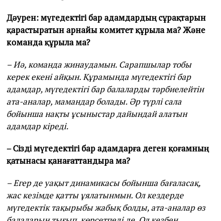
Дәурен: мүгедектігі бар адамдардың сұрақтарын
қарастыратын арнайы комитет құрыла ма? Және
команда құрыла ма?
– Иә, команда жинаудамын. Сарапшылар тобы
керек екені айқын. Құрамында мүгедектігі бар
адамдар, мүгедектігі бар балаларды тәрбиелейтін
ата-аналар, мамандар болады. Әр түрлі сала
бойынша нақты ұсыныстар дайындай алатын
адамдар кіреді.
– Сізді мүгедектігі бар адамдарға деген қоғамның
қатынасы қанағаттандыра ма?
– Егер де уақыт динамикасы бойынша бағаласақ,
жас кезімде қатты ұялатынмын. Ол кездерде
мүгедектік тақырыбы жабық болды, ата-аналар өз
балаларын тығып, көрсетпеді де. Ол кезбен