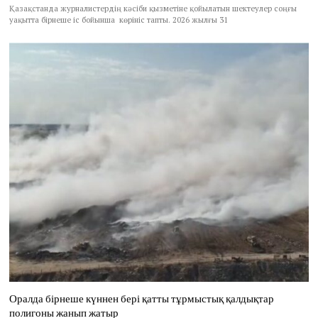
Қазақстанда журналистердің кәсіби қызметіне қойылатын шектеулер соңғы
уақытта бірнеше іс бойынша көрініс тапты. 2026 жылғы 31
Оралда бірнеше күннен бері қатты тұрмыстық қалдықтар
полигоны жанып жатыр