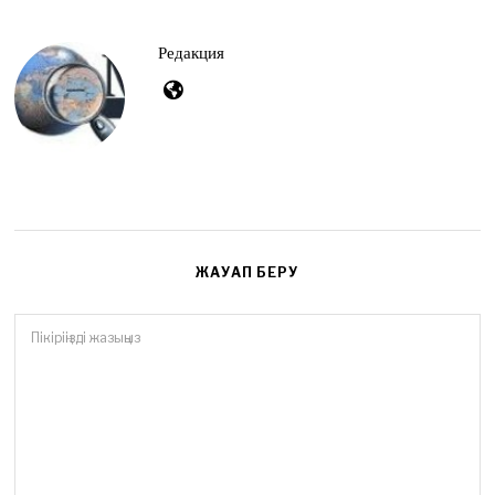
4
,
2
Редакция
0
2
6
ЖАУАП БЕРУ