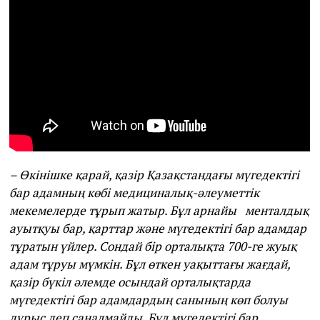
– Өкінішке қарай, қазір Қазақстандағы мүгедектігі
бар адамның көбі медициналық-әлеуметтік
мекемелерде тұрып жатыр. Бұл арнайы менталдық
ауытқуы бар, қарттар және мүгедектігі бар адамдар
тұратын үйлер. Сондай бір орталықта 700-ге жуық
адам тұруы мүмкін. Бұл өткен уақыттағы жағдай,
қазір бүкіл әлемде осындай орталықтарда
мүгедектігі бар адамдардың санының көп болуы
дұрыс деп саналмайды. Бұл мүгедектігі бар