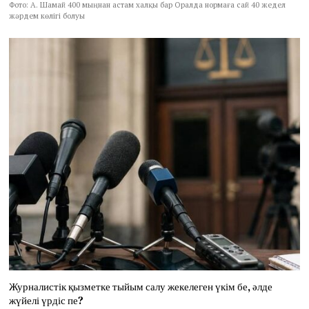
Фото: А. Шамай 400 мыңнан астам халқы бар Оралда нормаға сай 40 жедел
жәрдем көлігі болуы
Журналистік қызметке тыйым салу жекелеген үкім бе, әлде
жүйелі үрдіс пе?