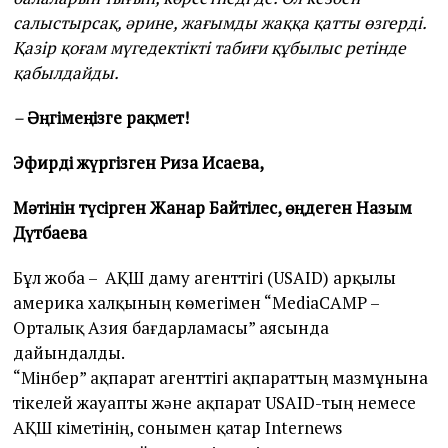
салыстырсақ, әрине, жағымды жаққа қатты өзгерді.
Қазір қоғам мүгедектікті табиғи құбылыс ретінде
қабылдайды.
–
Әңгімеңізге рақмет!
Эфирді жүргізген Риза Исаева,
Мәтінін түсірген Жанар Байтілес, өңдеген Назым
Дүтбаева
Бұл жоба – АҚШ даму агенттігі (USAID) арқылы
америка халқының көмегімен “MediaCAMP –
Орталық Азия бағдарламасы” аясында
дайындалды.
“Мінбер” ақпарат агенттігі ақпараттың мазмұнына
тікелей жауапты жəне ақпарат USAID-тың немесе
АҚШ үкіметінің, сонымен қатар Internews