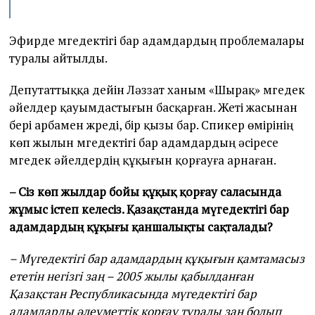
Эфирде мүгедектігі бар адамдардың проблемалары
туралы айтылды.
Депутаттыққа дейін Ләззат ханым «Шырақ» мүгедек
әйелдер қауымдастығын басқарған. Жеті жасынан
бері арбамен жүреді, бір қызы бар. Спикер өмірінің
көп жылын мүгедектігі бар адамдардың әсіресе
мүгедек әйелдердің құқығын қорғауға арнаған.
– Сіз көп жылдар бойы құқық қорғау саласында
жұмыс істеп келесіз. Қазақстанда мүгедектігі бар
адамдардың құқығы қаншалықты сақталады?
– Мүгедектігі бар адамдардың құқығын қамтамасыз
ететін негізгі заң – 2005 жылы қабылданған
Қазақстан Республикасында мүгедектігі бар
адамдарды әлеуметтік қорғау туралы заң болып