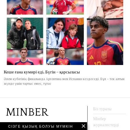
Кеше ғана кумирі еді. Бүгін – қарсыласы
Әлем кубогінің финалында Аргентина мен Испания кездеседі. Бұл – тек алтын
жүлде үшін тартыс емес, тұтас
Біз туралы
Мінбер
журналистерді
CІЗГЕ ҚЫЗЫҚ БОЛУЫ МҮМКІН
АҚПАРАТ АГЕНТТЕГІ