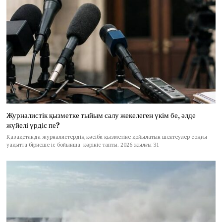
Журналистік қызметке тыйым салу жекелеген үкім бе, әлде
жүйелі үрдіс пе?
Қазақстанда журналистердің кәсіби қызметіне қойылатын шектеулер соңғы
уақытта бірнеше іс бойынша көрініс тапты. 2026 жылғы 31