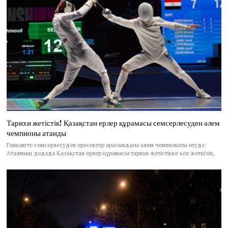
Тарихи жетістік! Қазақстан ерлер құрамасы семсерлесуден әлем
чемпионы атанды
Гонконгте семсерлесуден ересектер арасындағы әлем чемпионаты өтуде.
Аталмыш додада Қазақстан ерлер құрамасы тарихи жетістікке қол жеткізіп,