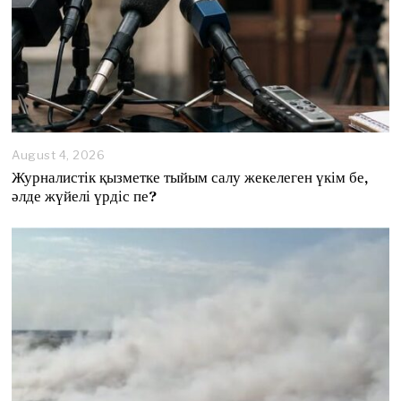
August 4, 2026
A
u
Журналистік қызметке тыйым салу жекелеген үкім бе,
g
әлде жүйелі үрдіс пе?
u
s
t
4
,
2
0
2
6