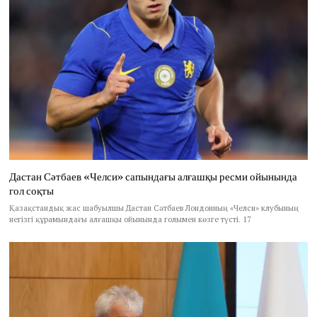
Дастан Сәтбаев «Челси» сапындағы алғашқы ресми ойынында
гол соқты
Қазақстандық жас шабуылшы Дастан Сәтбаев Лондонның «Челси» клубының
негізгі құрамындағы алғашқы ойынында голымен көзге түсті. 17