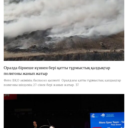
Оралда бірнеше күннен бері қатты тұрмыстық қалдықтар
полигоны жанып жатыр
Фото: БҚО әкімінің баспасөз қызметі Оралдағы қатты тұрмыстық қалдықтар
полигоны шілденің 27-сінен бері жанып жатыр. 37