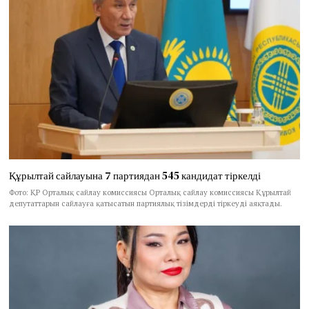
Құрылтай сайлауына 7 партиядан 545 кандидат тіркелді
Фото: ҚР Орталық сайлау комиссиясы Орталық сайлау комиссиясы Құрылтай
депутаттарын сайлауға қатысатын партиялық тізімдерді тіркеуді аяқтады.