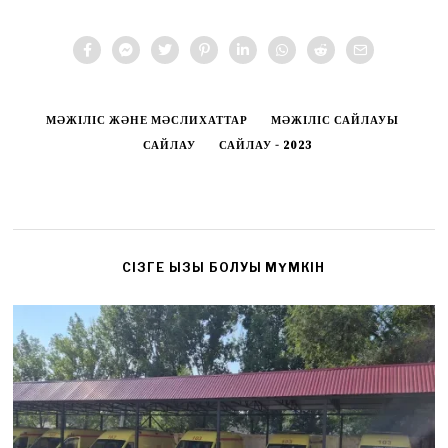
МӘЖІЛІС ЖӘНЕ МӘСЛИХАТТАР
МӘЖІЛІС САЙЛАУЫ
САЙЛАУ
САЙЛАУ - 2023
CІЗГЕ ҚЫЗЫҚ БОЛУЫ МҮМКІН