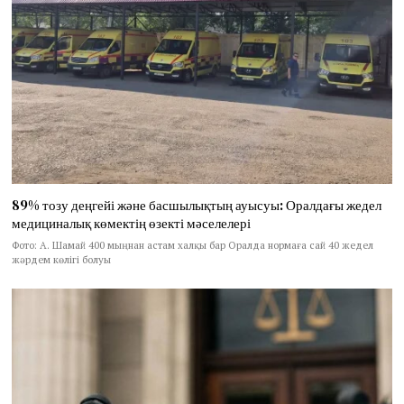
89% тозу деңгейі және басшылықтың ауысуы: Оралдағы жедел
медициналық көмектің өзекті мәселелері
Фото: А. Шамай 400 мыңнан астам халқы бар Оралда нормаға сай 40 жедел
жәрдем көлігі болуы