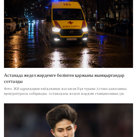
Астанада жедел жәрдемге бөлінген қаржыны жымқырғандар
сотталды
Фото: ЖИ құралдарын пайдаланып жасалған Бұл туралы Астана қаласының
прокуратурасы хабарлады. Астанадағы жедел жәрдем станциясының үш