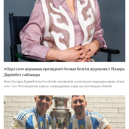
«Әділ сөз» қорының президенті болып белгілі журналист Нәзира
Дәрімбет сайланды
Фото Нәзира Дәрімбеттің Facebook әлеуметтік желісіндегі парақшасынан «Әділ
сөз» Сөз бостандығын қорғау халықаралық қоры қазақстандық белгілі