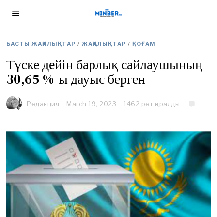
БАСТЫ ЖАҢАЛЫҚТАР
/
ЖАҢАЛЫҚТАР
/
ҚОҒАМ
Түске дейін барлық сайлаушының
30,65 %-ы дауыс берген
Редакция
March 19, 2023
M
1462 рет қаралды
a
r
c
h
1
9
,
2
0
2
3