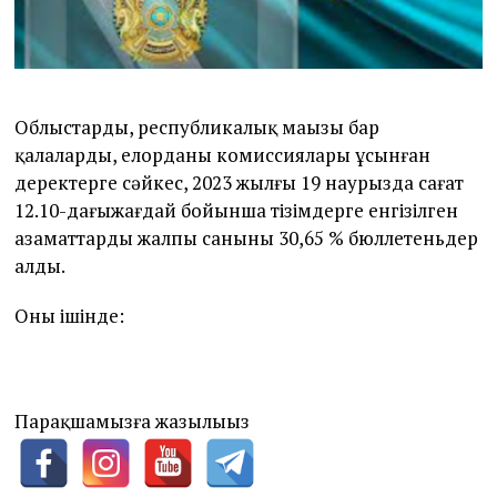
Облыстардың, республикалық маңызы бар
қалалардың, елорданың комиссиялары ұсынған
деректерге сәйкес, 2023 жылғы 19 наурызда сағат
12.10-дағыжағдай бойынша тізімдерге енгізілген
азаматтардың жалпы санының 30,65 % бюллетеньдер
алды.
Оның ішінде:
Парақшамызға жазылыңыз