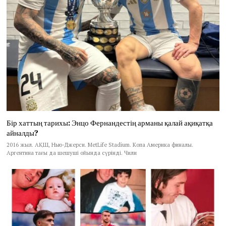
Бір хаттың тарихы: Энцо Фернандестің арманы қалай ақиқатқа
айналды?
2016 жыл. АҚШ, Нью-Джерси. MetLife Stadium. Копа Америка финалы.
Аргентина тағы да шешуші ойында сүрінді. Чили