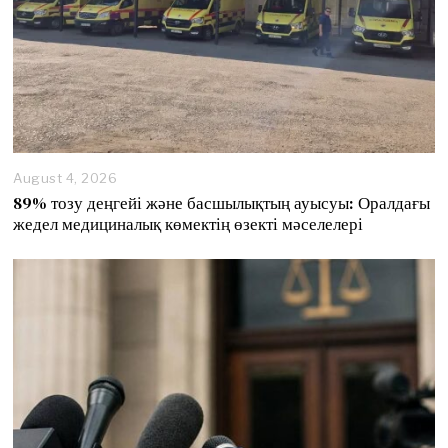
August 4, 2026
89% тозу деңгейі және басшылықтың ауысуы: Оралдағы
жедел медициналық көмектің өзекті мәселелері