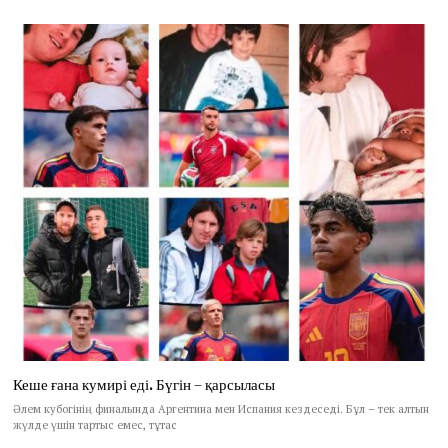
Кеше ғана кумирі еді. Бүгін – қарсыласы
Әлем кубогінің финалында Аргентина мен Испания кездеседі. Бұл – тек алтын
жүлде үшін тартыс емес, тұтас