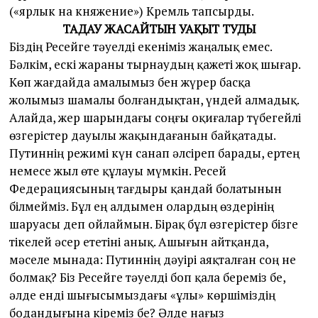
(«ярлык на княжение») Кремль тапсырды.
ТАҢДАУ ЖАСАЙТЫН УАҚЫТ ТУДЫ
Біздің Ресейге тәуелді екеніміз жаңалық емес.
Бәлкім, ескі жараны тырнаудың қажеті жоқ шығар.
Көп жағдайда амалымыз бен жүрер басқа
жолымыз шамалы болғандықтан, үндей алмадық.
Алайда, жер шарындағы соңғы оқиғалар түбегейлі
өзгерістер дауылы жақындағанын байқатады.
Путиннің режимі күн санап әлсіреп барады, ертең
немесе жыл өте құлауы мүмкін. Ресей
Федерациясының тағдыры қандай болатынын
білмейміз. Бұл ең алдымен олардың өздерінің
шаруасы деп ойлаймын. Бірақ бұл өзгерістер бізге
тікелей әсер ететіні анық. Ашығын айтқанда,
мәселе мынада: Путиннің дәуірі аяқталған соң не
болмақ? Біз Ресейге тәуелді боп қала береміз бе,
әлде енді шығысымыздағы «ұлы» көршіміздің
бодандығына кіреміз бе? Әлде нағыз