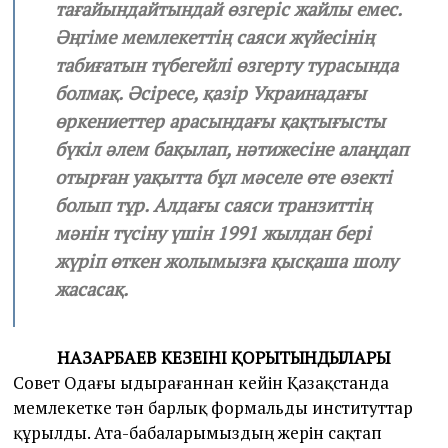
тағайындайтындай өзгеріс жайлы емес.
Әңгіме мемлекеттің саяси жүйесінің
табиғатын түбегейлі өзгерту турасында
болмақ. Әсіресе, қазір Украинадағы
өркениеттер арасындағы қақтығысты
бүкіл әлем бақылап, нәтижесіне алаңдап
отырған уақытта бұл мәселе өте өзекті
болып тұр. Алдағы саяси транзиттің
мәнін түсіну үшін 1991 жылдан бері
жүріп өткен жолымызға қысқаша шолу
жасасақ.
НАЗАРБАЕВ КЕЗЕҢІНІҢ ҚОРЫТЫНДЫЛАРЫ
Совет Одағы ыдырағаннан кейін Қазақстанда
мемлекетке тән барлық формальды институттар
құрылды. Ата-бабаларымыздың жерін сақтап