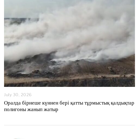
2
0
2
6
July 30, 2026
Оралда бірнеше күннен бері қатты тұрмыстық қалдықтар
полигоны жанып жатыр