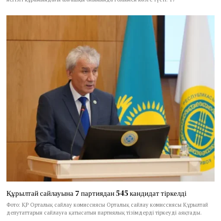
Құрылтай сайлауына 7 партиядан 545 кандидат тіркелді
Фото: ҚР Орталық сайлау комиссиясы Орталық сайлау комиссиясы Құрылтай
депутаттарын сайлауға қатысатын партиялық тізімдерді тіркеуді аяқтады.