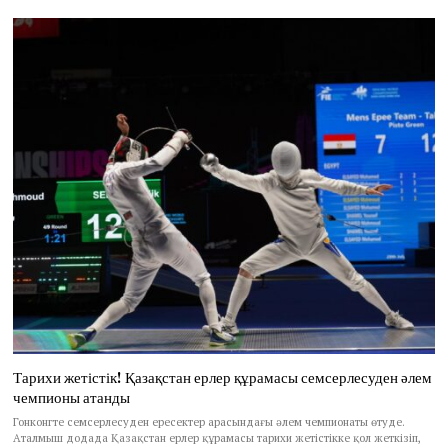
Тарихи жетістік! Қазақстан ерлер құрамасы семсерлесуден әлем
чемпионы атанды
Гонконгте семсерлесуден ересектер арасындағы әлем чемпионаты өтуде.
Аталмыш додада Қазақстан ерлер құрамасы тарихи жетістікке қол жеткізіп,