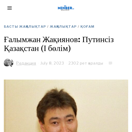
БАСТЫ ЖАҢАЛЫҚТАР
/
ЖАҢАЛЫҚТАР
/
ҚОҒАМ
Ғалымжан Жақиянов: Путинсіз
Қазақстан (І бөлім)
Редакция
July 8, 2023
J
2302 рет қаралды
u
l
y
8
,
2
0
2
3