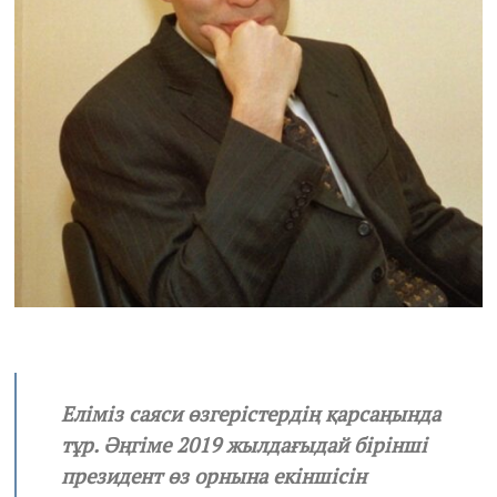
Еліміз саяси өзгерістердің қарсаңында
тұр. Әңгіме 2019 жылдағыдай бірінші
президент өз орнына екіншісін