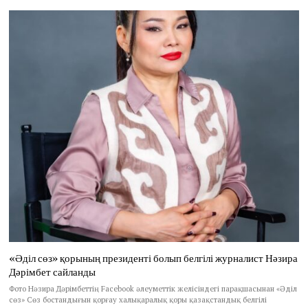
«Әділ сөз» қорының президенті болып белгілі журналист Нәзира
Дәрімбет сайланды
Фото Нәзира Дәрімбеттің Facebook әлеуметтік желісіндегі парақшасынан «Әділ
сөз» Сөз бостандығын қорғау халықаралық қоры қазақстандық белгілі