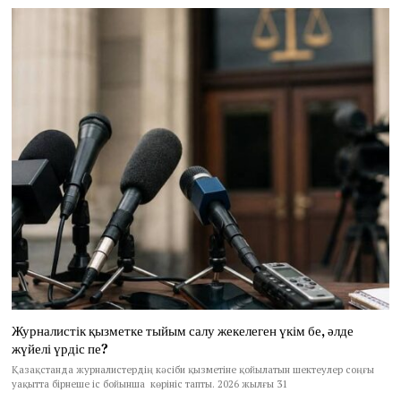
Журналистік қызметке тыйым салу жекелеген үкім бе, әлде
жүйелі үрдіс пе?
Қазақстанда журналистердің кәсіби қызметіне қойылатын шектеулер соңғы
уақытта бірнеше іс бойынша көрініс тапты. 2026 жылғы 31