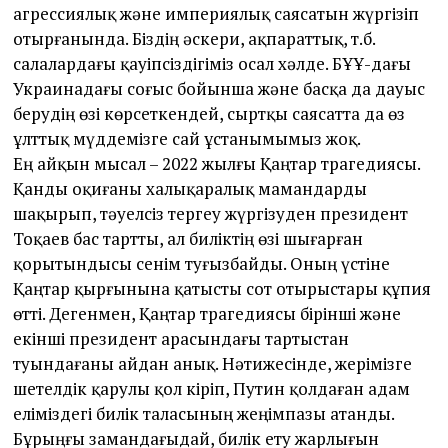
агрессиялық және империялық саясатын жүргізіп
отырғанында. Біздің әскери, ақпараттық, т.б.
салалардағы қауіпсіздігіміз осал хәлде. БҰҰ-дағы
Украинадағы соғыс бойынша және басқа да дауыс
берудің өзі көрсеткендей, сыртқы саясатта да өз
ұлттық мүддемізге сай ұстанымымыз жоқ.
Ең айқын мысал – 2022 жылғы Қаңтар трагедиясы.
Қанды оқиғаны халықаралық мамандарды
шақырып, тәуелсіз тергеу жүргізуден президент
Тоқаев бас тартты, ал биліктің өзі шығарған
қорытындысы сенім туғызбайды. Оның үстіне
Қаңтар қырғынына қатысты сот отырыстары құпия
өтті. Дегенмен, Қаңтар трагедиясы бірінші және
екінші президент арасындағы тартыстан
туындағаны айдан анық. Нәтижесінде, жерімізге
шетелдік қарулы қол кіріп, Путин қолдаған адам
еліміздегі билік таласының жеңімпазы атанды.
Бұрыңғы замандағыдай, билік ету жарлығын