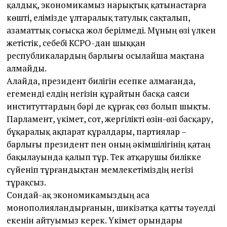
қалдық, экономикамыз нарықтық қатынастарға
көшті, елімізде ұлтаралық татулық сақталып,
азаматтық соғысқа жол берілмеді. Мұның өзі үлкен
жетістік, себебі КСРО-дан шыққан
республикалардың барлығы осылайша мақтана
алмайды.
Алайда, президент билігін есепке алмағанда,
егеменді елдің негізін құрайтын басқа саяси
институттардың бәрі де құрғақ сөз болып шықты.
Парламент, үкімет, сот, жергілікті өзін-өзі басқару,
бұқаралық ақпарат құралдары, партиялар –
барлығы президент пен оның әкімшілігінің қатаң
бақылауында қалып тұр. Тек атқарушы билікке
сүйеніп тұрғандықтан мемлекетіміздің негізі
тұрақсыз.
Сондай-ақ экономикамыздың аса
монополияландырғанын, шикізатқа қатты тәуелді
екенін айтуымыз керек. Үкімет орындары