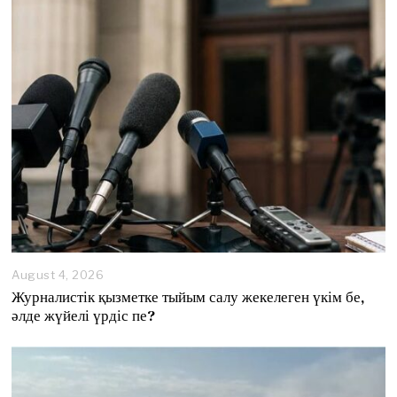
August 4, 2026
A
u
Журналистік қызметке тыйым салу жекелеген үкім бе,
g
әлде жүйелі үрдіс пе?
u
s
t
4
,