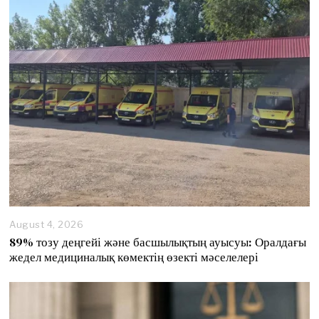
August 4, 2026
89% тозу деңгейі және басшылықтың ауысуы: Оралдағы
жедел медициналық көмектің өзекті мәселелері