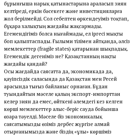
бұрынғыша нарық қатынастарына араласып зиян
келтіреді, еркін бәсекеге және инвестицияларға
жол берілмейді. Сол себептен өркендеуіміз тоқтап,
бұқара халықтың жағдайы жақсармады.
Егемендігіміз болса нығаймады, ел іргесі мықты
боп қалыптаспады. Ғылыми тілімен айтқанда, әлсіз
мемлекеттер (fragile states) қатарынан шықпадық.
Егемендік дегеніміз не? Қазақстанның нақты
жағдайы қандай?
Осы жағдайда саясатта да, экономикада да,
қауіпсіздік саласында да Қазақстан мен Ресей
арасында тығыз байланыс орнаған. Бұдан
туындайтын мәселе қалың экспорт-импорттан
келер зиян да емес, өйткені әлемдегі кез келген
көрші мемлекеттер алыс-беріс сауда бойынша
өзара тәуелді. Мәселе біз экономикалық
саясатымызды өзіміз дербес жүргізе алмай
отырғанымызда және біздің «ұлы» көршіміз