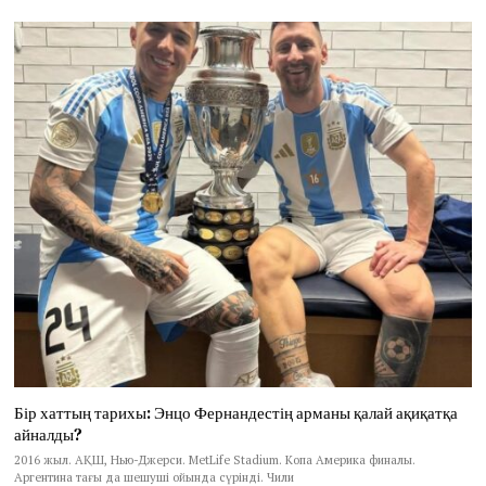
Бір хаттың тарихы: Энцо Фернандестің арманы қалай ақиқатқа
айналды?
2016 жыл. АҚШ, Нью-Джерси. MetLife Stadium. Копа Америка финалы.
Аргентина тағы да шешуші ойында сүрінді. Чили