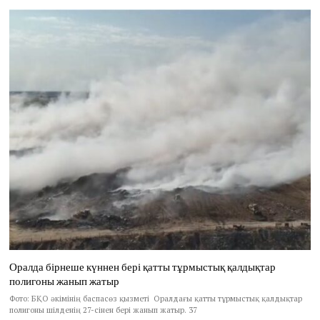
Оралда бірнеше күннен бері қатты тұрмыстық қалдықтар
полигоны жанып жатыр
Фото: БҚО әкімінің баспасөз қызметі Оралдағы қатты тұрмыстық қалдықтар
полигоны шілденің 27-сінен бері жанып жатыр. 37