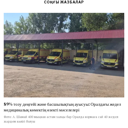
СОҢҒЫ ЖАЗБАЛАР
89% тозу деңгейі және басшылықтың ауысуы: Оралдағы жедел
медициналық көмектің өзекті мәселелері
Фото: А. Шамай 400 мыңнан астам халқы бар Оралда нормаға сай 40 жедел
жәрдем көлігі болуы