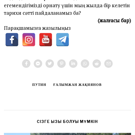
егемендігімізді орнату үшін мың жылда бір келетін
тарихи сәтті пайдаланамыз ба?
(жалғасы бар)
Парақшамызға жазылыңыз
ПУТИН
ҒАЛЫМЖАН ЖАҚИЯНОВ
CІЗГЕ ҚЫЗЫҚ БОЛУЫ МҮМКІН