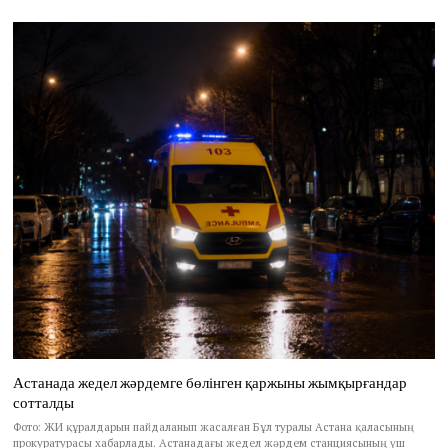
Астанада жедел жәрдемге бөлінген қаржыны жымқырғандар
сотталды
Фото: ЖИ құралдарын пайдаланып жасалған Бұл туралы Астана қаласының
прокуратурасы хабарлады. Астанадағы жедел жәрдем станциясының үш