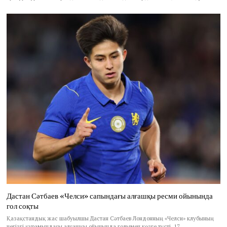
Дастан Сәтбаев «Челси» сапындағы алғашқы ресми ойынында
гол соқты
Қазақстандық жас шабуылшы Дастан Сәтбаев Лондонның «Челси» клубының
негізгі құрамындағы алғашқы ойынында голымен көзге түсті. 17