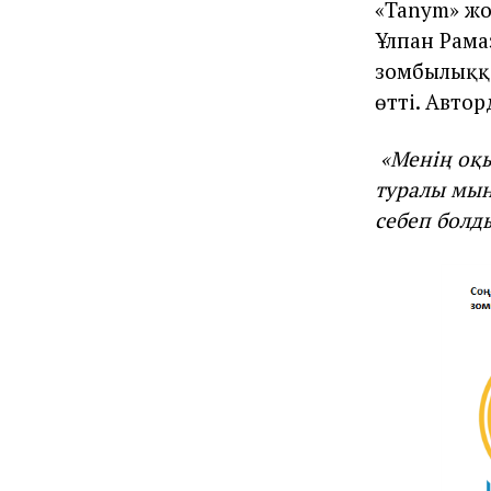
«Tanym» жо
Ұлпан Рама
зомбылыққа
өтті. Авто
«Менің оқ
туралы мың
себеп болд