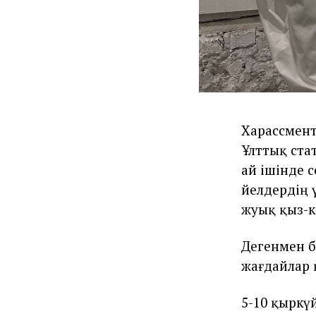
Харассмент
Ұлттық ст
ай ішінде 
әйелдердің 
жуық қыз-к
Дегенмен б
жағдайлар
5-10 қыркү