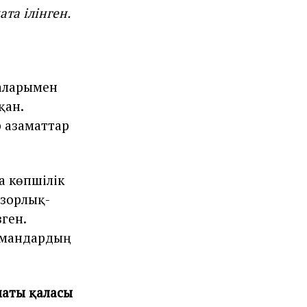
ата ілінген.
ғаларымен
қан.
 азаматтар
а көпшілік
зорлық-
ген.
рмандардың
маты қаласы