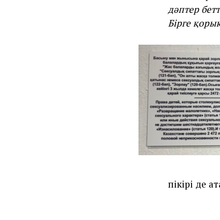
дәптер бетт
Бірге қоры
пікірі де а