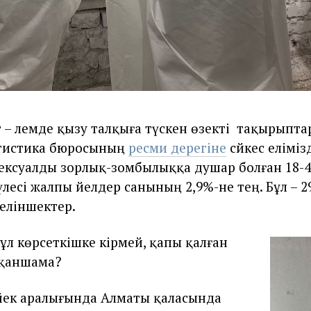
 – әлемде қызу талқыға түскен өзекті тақырыптар
атистика бюросының
ресми дерегіне
сәйкес еліміз
сексуалды зорлық-зомбылыққа душар болған 18-4
үлесі жалпы әйелдер санының 2,9%-не тең. Бұл – 
еліншектер.
ұл көрсеткішке кірмей, қапы қалған
 қаншама?
йек аралығында Алматы қаласында