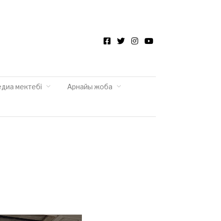
Facebook
Twitter
Instagram
YouTube
едиа мектебі
Арнайы жоба