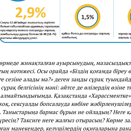
Көрмеде жинақталған ауырсынудың, мазасыздық
ң нәтижесі. Осы орайда «Біздің қоғамда біреу ө
те сезіне алады ма?» деген заңды сұрақ туындайд
ұрақ белгісінің мәні: әйтсе де өлілердің өзіне т
 алмайтындығымда. Қазақстанда «Харассментке»
жоқ, сексуалды бопсалауда көбіне жәбірленушілер
 Таныстарыңа бармас бұрын не ойладың? Неге қ
ресің? Таксиге неге жалғыз отырасың? Көрме за
лған манекендер, келушілердің оқиғаларына ран