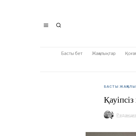
Басты бет
Жаңалықтар
Қоға
БАСТЫ ЖАҢАЛ
Қауіпсіз
Редакци