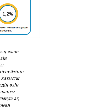
тың және
зін
ы.
иіспейтінін
 қатысты
дің өзін
араңғы
лында ақ
алған