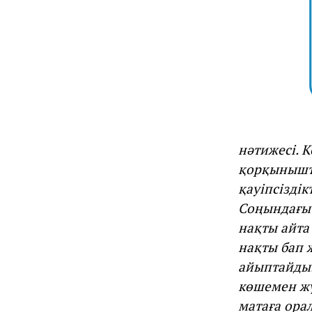
нәтижесі. 
қорқынышты
қауіпсіздік
Соңындағы с
нақты айта
нақты бап 
айыптайды.
көшемен жү
матаға ора