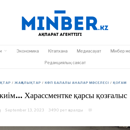
м
Экономика
Кітапхана
Медиасауат
Мінбер м
Редакциялық саясат
ЫҚТАР
/
ЖАҢАЛЫҚТАР
/
КӨП БАЛАЛЫ АНАЛАР МӘСЕЛЕСІ
/
ҚОҒАМ
 киім… Харассментке қарсы қозғалыс
я
September 13, 2023
S
3490 рет қаралды
e
p
t