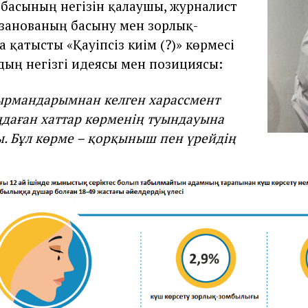
басының негізін қалаушы, журналист
занованың басыну мен зорлық-
 қатысты «Қауіпсіз киім (?)» көрмесі
рдың негізгі идеясы мен позициясы:
ырмандарымнан келген харассмент
даған хаттар көрменің туындауына
ы. Бұл көрме – қорқыныш пен үрейдің