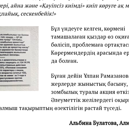
ері, айна және «Қауіпсіз киімді» киіп көруге ақ м
қпайық, сескенбейік!»
Бұл үндеуге келген, көрмені
тамашалаған қыздар өз оқи
бөлісіп, проблемаға ортақтас
Көрермендердің арасында ер
да болған.
Бұған дейін Ұлпан Рамазанов
жерлерде жыныстық басыну, 
зомбылық туралы акция өткіз
Әлеуметтік желілердегі оқы
талмыш тақырыптың өзектілігін растай түседі.
Альбина Булатова, Ал