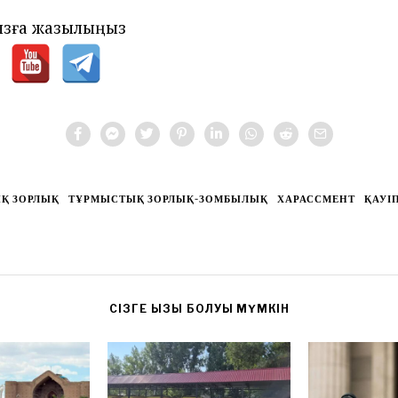
зға жазылыңыз
Қ ЗОРЛЫҚ
ТҰРМЫСТЫҚ ЗОРЛЫҚ-ЗОМБЫЛЫҚ
ХАРАССМЕНТ
ҚАУІП
CІЗГЕ ҚЫЗЫҚ БОЛУЫ МҮМКІН