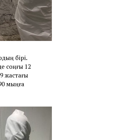
дың бірі.
де соңғы 12
9 жастағы
290 мыңға