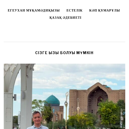
ЕГЕУХАН МҰҚАМӘДИҚЫЗЫ
ЕСТЕЛІК
КӘП ҚҰМАРҰЛЫ
ҚАЗАҚ ӘДЕБИЕТІ
CІЗГЕ ҚЫЗЫҚ БОЛУЫ МҮМКІН