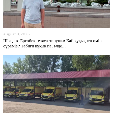
August 8, 2026
A
u
Шыңғыс Ергөбек, cаясаттанушы: Қай құқықпен өмір
g
сүреміз? Табиғи құқық па, әлде…
u
s
t
8
,
2
0
2
6