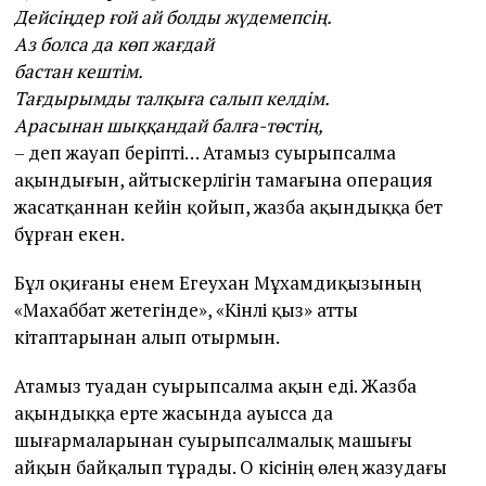
Дейсіңдер ғой ай болды жүдемепсің.
Аз болса да көп жағдай
бастан кештім.
Тағдырымды талқыға салып келдім.
Арасынан шыққандай балға-төстің,
– деп жауап беріпті… Атамыз суырыпсалма
ақындығын, айтыскерлігін тамағына операция
жасатқаннан кейін қойып, жазба ақындыққа бет
бұрған екен.
Бұл оқиғаны енем Егеухан Мұхамәдиқызының
«Махаббат жетегінде», «Кінәлі қыз» ат­ты
кітаптарынан алып отырмын.
Атамыз туадан суырыпсалма ақын еді. Жазба
ақындыққа ерте жасында ауысса да
шығармаларынан суырыпсалмалық машығы
айқын байқалып тұрады. О кісінің өлең жазудағы