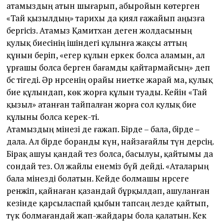
атамыздың атын шығарып, абыройын көтерген
«Тай қызылдың» тарихы да қиял ғажайып аңызға
бергісіз. Атамыз Қамитхан деген жолдасының
қулық биесінің ішіндегі құлынға жақсы ат­тың
құнын беріп, «егер құлын еркек болса аламын, ал
ұрғашы болса берген бағамды қайтармайсың» деп
бәс тігеді. Әр нәрсенің орайы ниетке жарай ма, қулық
бие құлындап, көк жорға құлын туады. Кейін «Тай
қызыл» атанған тайпалған жорға сол қулық бие
құлыны болса керек-ті.
Атамыздың мінезі де ғажап. Бірде – бала, бірде –
дала. Ал бірде боранды күн, найзағайлы түн дерсің.
Бірақ ашуы қандай тез болса, басылуы, қайтымы да
сондай тез. Ол жайлы енеміз бүй дейді. «Аталарың
бала мінезді болатын. Кейде болмашы нәрсеге
ренжіп, қайнаған қазандай бұрқылдап, ашуланған
кезінде қарсыласпай қыбын тапсаң лезде қайтып,
түк болмағандай жап-жайдары бола қалатын. Кек