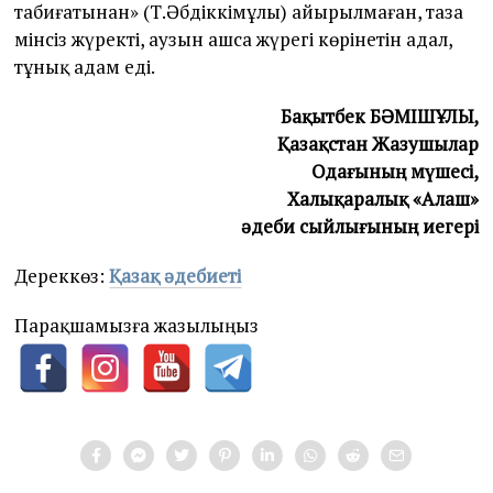
табиғатынан» (Т.Әбдікәкімұлы) айырылмаған, таза
мінсіз жүректі, аузын ашса жүрегі көрінетін адал,
тұнық адам еді.
Бақытбек БӘМІШҰЛЫ,
Қазақ­стан Жазушылар
Одағының мүшесі,
Халықаралық «Алаш»
әдеби сыйлығының иегері
Дереккөз:
Қазақ әдебиеті
Парақшамызға жазылыңыз