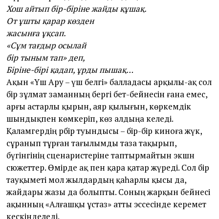
Хош айтып бір-біріне жайды құшақ.
От ұшты қарар көзден
жасынға ұқсап.
«Сұм тағдыр осылай
бір тыным тап» деп,
Біріне-бірі қадап, ұрды пышақ…
Ақын «Үш Ару – үш белгі» балладасы арқылы-ақ сол
бір зұлмат заманның бергі бет-бейнесін ғана емес,
арғы астарлы қырын, аяр қылығын, көркемдік
шындықпен көмкеріп, көз алдыңа әкеледі.
Қаламгердің әрбір туындысы – бір-бір киноға жүк,
сұранып тұрған тағылымды таза тақырып,
бүгінгінің сценаристеріне таптырмайтын экшн
сюжет­тер. Өмірде ақ пен қара қатар жүреді. Сол бір
тауқыметі мол жылдардың қаһарлы қысы да,
жайдары жазы да болыпты. Соның жарқын бейнесі
ақынның «Алғашқы ұстаз» ат­ты эссесінде керемет
кескінделеді.