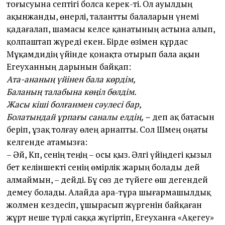
тоғысуына септігі болса керек-ті. Ол ауылдың
ақынжанды, өнерлі, талант­ты балаларын үнемі
қадағалап, шамасы келсе қанатының астына алып,
қолпаштап жүреді екен. Бірде өзімен құрдас
Мұқамәдидің үйінде қонақта отырып бала ақын
Егеуханның дарынын байқап:
Ата-ананың үйінен бала көрдім,
Баланың талабына көңіл бөлдім.
Жасы кіші болғанмен сәулесі бар,
Болатындай ұрпағы саналы елдің, –
деп ақ батасын
беріп, ұзақ толғау өлең арнапты. Сол Шәмең оңаты
келгенде атамызға:
– Әй, Кәп, сенің теңің – осы қыз. Әлгі үйіңдегі қызыл
бет келіншекті сенің өмірлік жарың болады дей
алмаймын, – дейді. Бұ сөз де түйеге өш дегендей
демеу болады. Алайда ара-тұра шығармашылдық
жолмен кез­десіп, ұшырасып жүргенін байқаған
жұрт неше түрлі саққа жүгіртіп, Егеуханға «Ақегеу»