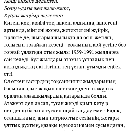
Келді еңкейе дедектеп.
Болды-дағы жел жым-жырт,
Құйды жаңбыр шелектеп.
Кигені көк, көңілі тоқ, ішкені алдында, ішпегені
артында, мінгені жорға, жетектегені жүйрік,
тірлікте де, шығармашылықта да өсіп-жетіліп,
толысып тоғайған кезеңі – қоғамның қой үстіне боз
торғай ұялатқан отыз жылы 1959-1991 жылдарға
сай келеді. Бұл жылдары атамыз ұстаздық пен
ақындықтың екі тізгінін тең ұстап, ұтымды еңбек
ет­ті.
Ол өткен ғасырдың тоқсаныншы жылдарының
басында алыс-жақын шет елдерден атажұртқа
оралған алғашқылардың қатарында болды.
Атажұрт деп аңсап, туған жерді қиып кету әр
пенденің басына түскен оңай таңдау емес. Елдік,
отаншылдық, шын патриот­тық сезімнің, жоғары
ұлт­тық рухтың, қазақы идеологиямен сусындаған,