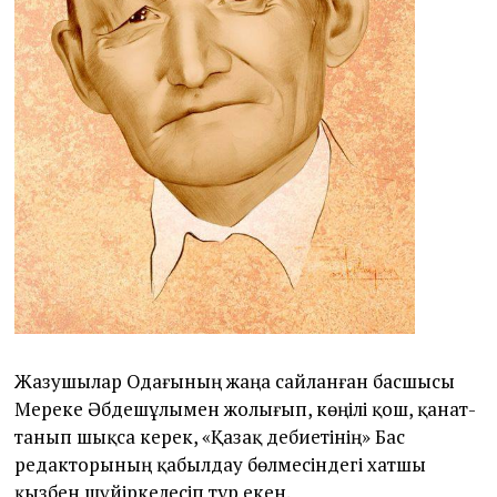
Жазушылар Одағының жаңа сайланған басшысы
Мереке Әбдешұлымен жолығып, көңілі қош, қанат­
танып шықса керек, «Қазақ әдебиетінің» Бас
редакторының қабылдау бөлмесіндегі хатшы
қызбен шүйіркелесіп тұр екен.