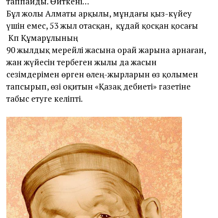
таппайды. Өйткені…
Бұл жолы Алматы арқылы, мұндағы қыз-күйеу
үшін емес, 53 жыл отасқан, құдай қосқан қосағы
Кәп Құмарұлы­ның
90 жылдық мерейлі жасына орай жарына арнаған,
жан жүйесін тербеген жылы да жасын
сезімдерімен өрген өлең-жырларын өз қолымен
тапсырып, өзі оқитын «Қазақ әдебиеті» газетіне
табыс етуге келіпті.