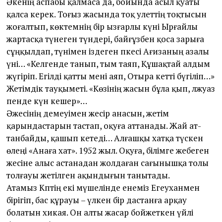
Әкенің аспабы қалмаса да, бойында асыл қуаты
қалса керек. Тоғыз жасында тоқ әулет­тің тоқтысын
жоғалтып, көктемнің бір ызғарлы күні Ырғайлы
жартасқа түнеген түндері, байғұзбен қоса зарыға
сұңқылдап, түнімен іздеген әпкесі Ағизаның азалы
үні… «Келгенде танып, тым таяп, Құшақтай алдым
жүгіріп. Егілді қат­ты мені аяп, Отыра кет­ті бүгіліп…»
Жетімдік тауқыметі. «Көзінің жасын бұла қып, әлжуаз
пенде күн кешер»…
Әжесінің демеуімен жесір анасын, жетім
қарындастарын тастап, оқуға ат­танады. Жай ат­
танбайды, қашып кетеді… Алғашқы хатқа түскен
өлеңі «Анаға хат». 1952 жыл. Оқуға, білімге жебеген
әжесіне алыс астанадан жолдаған сағынышқа толы
толғауы жетілген ақындығын танытады.
Атамыз Кәптің екі мүшелінде енеміз Егеуханмен
бірігіп, бас құрауы – үлкен бір дастанға арқау
болатын хикая. Он алты жасар бойжеткен үйлі