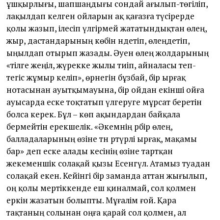
ұшқырлығы, шапшаңдығы сондай ағылып-төгіліп,
лақылдап келген ойларын ақ қағазға түсірерде
қолы жазып, ілесіп үлгірмей жататындықтан өлең,
жыр, дастандарының көбін әндетіп, өлеңдетіп,
ыңылдап отырып жазады. Әуен өлең жолдарының
«тілге жеңіл, жүрекке жылы тиіп, айналасы теп-
тегіс жұмыр келіп», өрнегін бұзбай, бір ырғақ
нотасынан ауытқымауына, бір ойдан екінші ойға
ауысарда еске тоқтатып үлгеруге мұрсат беретін
болса керек. Бұл – көп ақындардан байқала
бермейтін ерекшелік. «Әкемнің әрбір өлең,
балладаларының өзіне тән әртүрлі ырғақ, мақамы
бар» деп еске алады әкесінің өзіне тартқан
жекеменшік солақай қызы Есенгүл. Атамыз туадан
солақай екен. Кейінгі бір заманда ат­тан жығылып,
оң қолы мертіккенде еш қиналмай, сол қолмен
еркін жазатын болыпты. Мұғалім ғой. Қара
тақтаның солынан оңға қарай сол қолмен, ал