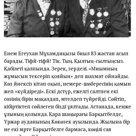
2
3
Енем Егеухан Мұхамәди­қызы биыл 83 жастан асып
барады. Тіфәй-тіфәй! Тік. Тың. Қылтың-сылтыңсыз.
Қабілеті қалпында. Зерек, зерделі. «Миымның
жұмысын тексеріп қояйын» деп шахмат ойнайды.
Көз әйнексіз кітап оқып, немере-шөбересінің қамын
жеп «күйдіреді». Ескі дәстүр, ежелгі салтпен екі
сөзінің бірін мақалдап, мәтелдеп түйрейді. Сөйтіп,
кібіртіктеп сөйлеген бізді ұялтады. Астанада, кенже
ұлының қолында. Қара шаңырағы Барқытбелде,
Үржар ауданының Көкөзек ауылында. Жылына бір
не екі мәрте Барқытбелге бармаса, көңілі сая