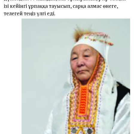
ізі кейінгі ұрпаққа тауысып, сарқа алмас өнеге,
телегей теңіз үлгі еді.