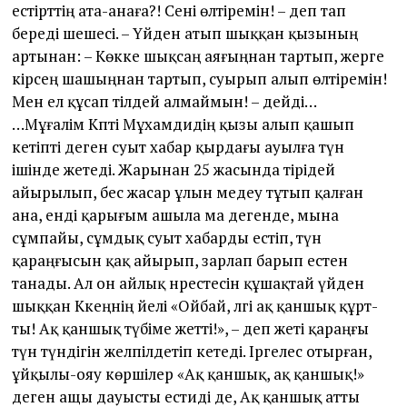
естірт­тің ата-анаға?! Сені өлтіремін! – деп тап
береді шешесі. – Үйден атып шыққан қызының
артынан: – Көкке шықсаң аяғыңнан тартып, жерге
кірсең шашыңнан тартып, суырып алып өлтіремін!
Мен ел құсап тілдей алмаймын! – дейді…
…Мұғалім Кәпті Мұхамәдидің қызы алып қашып
кетіпті деген суыт хабар қырдағы ауылға түн
ішінде жетеді. Жарынан 25 жасында тірідей
айырылып, бес жасар ұлын медеу тұтып қалған
ана, енді қарығым ашыла ма дегенде, мына
сұмпайы, сұмдық суыт хабарды естіп, түн
қараңғысын қақ айырып, зарлап барып естен
танады. Ал он айлық нәрестесін құшақтай үйден
шыққан Кәкеңнің әйелі «Ойбай, әлгі ақ қаншық құрт­
ты! Ақ қаншық түбіме жет­ті!», – деп жеті қараңғы
түн түндігін желпілдетіп әкетеді. Іргелес отырған,
ұйқылы-ояу көршілер «Ақ қаншық, ақ қаншық!»
деген ащы дауысты естиді де, Ақ қаншық ат­ты