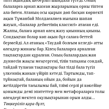
тіпті ақындық шеберлігі шыңдала түседі. Оның
балаларға арнап жазған жырларының орны тіптен
ала бөтен. Атаның осы қырын дөп басқан көрнекті
ақын Тұманбай Молдағалиев иығына шапан
жауып, «Балалар әдебиетінің классигі» атаған еді.
Жалпы, балаға арнап өлең жазу қиынның қиыны.
Сондықтан болар көп ақын бұл салаға бет­тей
бермейді. Ал атаның «Таудай болғым келеді» ат­ты
өлеңдер жинағы бар. Кілең балаларға арналған
тақпақтардан құралған. Оның балалардың жан
дүниесін жақсы меңгергені, тілін тапқаны сондай,
тайдай тулаған тақпақтары бал тілді бала түгіл
үлкеннің жанын үйіріп әкетеді. Тартымды, тап-
тұйнақтай, баланың ойын да, бойын да
жетілдіретін тағылымы бай, тәлімі әсерлі әрі көкейіңе
қонымды әдемі эпитет­тер мен метафораларға толы
өлеңдері мектеп оқулықтарынан орын алды…
Төңкеріліп қара бұлт,