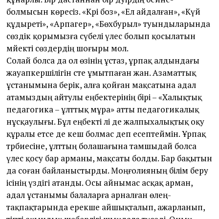
болмысын көресіз. «Кәрі боз», «Ел айдалған», «Күй
құдыреті», «Арпагер», «Бөхбурыл» туындыларында
сөздік қорымызға сүбелі үлес болып қосылатын
мәйекті сөздердің шоғыры мол.
Солай болса да ол өзінің ұстаз, ұрпақ алдындағы
жауапкершілігін әсте ұмытпаған жан. Азамат­тық
ұстанымына берік, алға қойған мақсатына адал
атамыздың айтулы еңбектерінің бірі – «Халықтық
педагогика – ұлт­тық мұра» ат­ты педагогикалық
нұсқаулығы. Бұл еңбекті әлі де жалпыхалықтық оқу
құралы етсе де кеш болмас деп есептеймін. Ұрпақ
тәрбиесіне, ұлт­тың болашағына тамшыдай болса
үлес қосу бар арманы, мақсаты болды. Бар бақытын
да соған байланыстырды. Моңғолияның білім беру
ісінің үздігі атанды. Осы айнымас асқақ арман,
адал ұстанымы балаларға арналған өлең-
тақпақтарында ерекше айшықталып, ажарланып,