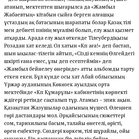
атанып, мектептен шығарылса да «Жамбыл
Жабаевтың» кітабын сыйға берген алғашқы
ұстаздың ақ батасының шарапаты болар Қазақ тілі
мен әдебиеті пәнінің мұғалімі болып, елу жыл қызмет
атқарды. Арада елу жыл өткенде Тілеубердіқызы
Розадан хат келеді. Ол хатын «Кәп аға!» деп бастап,
шын ықылас-тілегін айтып, «Сізді әкемнің Өлгейдегі
шәкірті ғана емес, ұлы деп есептеймін» деп
«Жамбыл бейнелеу өнерінде» ат­ты альбомды тарту
еткен екен. Бұл күнде осы хат Абай облысының
Үржар ауданының Көкөзек ауылдық орта
мектебінде «Кәп Құмарұлы» кабинетінің көрнекті
жәдігері ретінде сақталып тұр. Атамыз – эпик ақын.
Қазақ­стан Жазушылар одағының мүшесі. Өлеңнен
гөрі дастандары мол. Әрқайсысының сюжет­тері
сом, тарихилығы басым, талайы өнегелі, өрісті,
өрен еңбектер. Сөздері көркем, тілі шұрайлы, ойы
құнарлы. Бір дастаннан бір дәуірдің бейне-