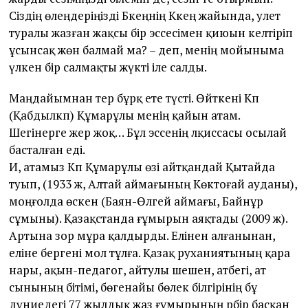
Сіздің өлеңдеріңізді Бәкеңнің Кәкең жайында, әулет
туралы жазған жақсы бір эссесімен қиюын келтіріп
ұсынсақ жөн балмай ма? – деп, менің мойыныма
үлкен бір салмақты жүкті іле салды.
Маңдайымнан тер бұрқ ете түсті. Өйткені Кәп
(Қабдылкәп) Құмарұлы менің қайын атам.
Шегінерге жер жоқ… Бұл эссенің әлқиссасы осылай
басталған еді.
Иә, атамыз Кәп Құмарұлы өзі айтқандай Қытайда
туып, (1933 ж, Алтай аймағының Көктоғай ауданы),
моңғолда өскен (Баян-Өлгей аймағы, Байнұр
сұмыны). Қазақ­станда ғұмырын аяқтады (2009 ж).
Артына зор мұра қалдырды. Елінен алғанынан,
еліне бергені мол тұлға. Қазақ руханиятының қара
нары, ақын-педагог, айтулы шешен, атбегі, ат
сынының бітімі, бөгенайы бөлек білгірінің бұ
дүниедегі 77 жылдық жаз ғұмырының әрбір басқан