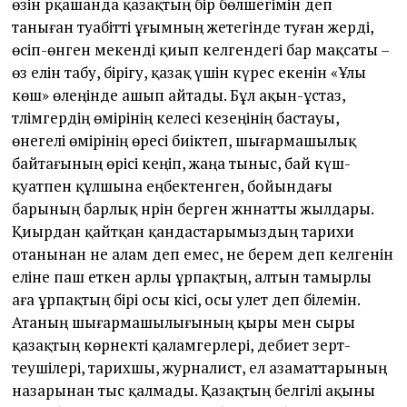
өзін әрқашанда қазақтың бір бөлшегімін деп
таныған туабіт­ті ұғымның жетегінде туған жерді,
өсіп-өнген мекенді қиып келгендегі бар мақсаты –
өз елін табу, бірігу, қазақ үшін күрес екенін «Ұлы
көш» өлеңінде ашып айтады. Бұл ақын-ұстаз,
тәлімгердің өмірінің келесі кезеңінің бастауы,
өнегелі өмірінің өресі биіктеп, шығармашылық
байтағының өрісі кеңіп, жаңа тыныс, бай күш-
қуатпен құлшына еңбектенген, бойындағы
барының барлық нәрін берген жәннат­ты жылдары.
Қиырдан қайтқан қандастарымыздың тарихи
отанынан не алам деп емес, не берем деп келгенін
еліне паш еткен арлы ұрпақтың, алтын тамырлы
аға ұрпақтың бірі осы кісі, осы әулет деп білемін.
Атаның шығармашылығының қыры мен сыры
қазақтың көрнекті қаламгерлері, әдебиет зерт­
теушілері, тарихшы, журналист, ел азамат­тарының
назарынан тыс қалмады. Қазақтың белгілі ақыны