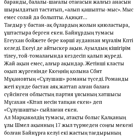
баранды, балалы-шағалы отағасын жалғыз анасын
шырылдатып тастатып, «алып қашыпты-мыс». Мыс
емес солай да болыпты. Ақиқат…
Тағдыр әу бастан-ақ бұлардың жолын қиюластыра,
ұштастыра берген екен. Байнұрдың тумасы
Егеухан бойжете бере көрші ауданнан мұғалім Кәпті
әкеледі. Екеуі де айтыскер ақын. Ауылдың кішігірім
тілеу, той-томалағында кез­десіп қалып жүреді.
Жай ақын емес, алғыр ақындар. Жетінші класты
оқып жүргенінде Кәкеңнің қолына Сәбит
Мұқановтың «Сұлушаш» романы түседі. Романды
жеті күнде бастан аяқ жат­тап алған балаға
сүйсінген облыстың партия ұясының хатшысы
Мұсахан «Кітап иесін тапқан екен» деп
«Сұлушашты» сыйлаған екен.
Ал Марқакөлдің тумасы, атақты болыс Қалқаның
ұлы Шәмел ақынның 17 жыл түрмеден соңғы мекені
болған Байнұрға келуі екі жастың тағдырының