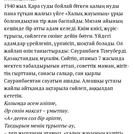
1940 жыл. Қара суды бойлай біткен қалың нуды
пана тұтқан жалғыз үйге «Халық жауының» ұрқы
болғандықтан тір жан баспайды. Мизам айының
кешінде бір ат­ты адам келеді. Киім киісі, жүріс-
тұрысы, сөйлеген сөзіне дейін бөтен. Үйдегі
адамдар үрейленіп, үрпиісіп, шоқтай болады. Ол
жайлап өзін таныстырады: Сауранбаев Тілеуберді.
Қазақ­стандық мұғалім. Сөйтіп, атамыз 7 жасында
мектеп табалдырығын ат­тап, совет­тік маман, жігіт­
тің сырт­таны, санасы салқар, сан қырлы
Сауранбаевтан сауатын ашады. Алғашқы ұстазы
жайлы айтқанда ақтарыла сөйлеп, аңқылдап
кететін.
Қолымда әсем әліппе,
Әр сөзін мақсат – ұмытпау.
«А» деген сол бір әріпте,
Тағдырым менің тұрыпты-ау,
– деп жырлаған атамыз, «халық жауының күшігі»