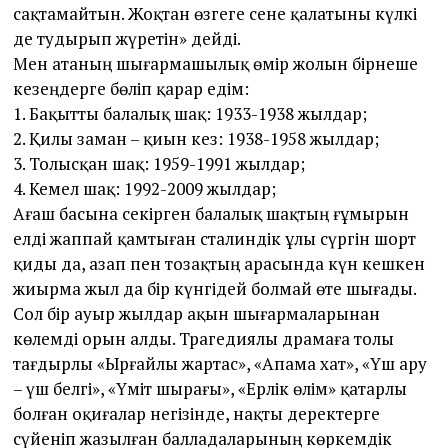
сақтамайтын. Жоқтан өзгеге сене қалатыны күлкі
де тудырып жүретін» дейді.
Мен атаның шығармашылық өмір жолын бірнеше
кезеңдерге бөліп қарар едім:
1. Бақыт­ты балалық шақ: 1933-1938 жылдар;
2. Қилы заман – қиын кез: 1938-1958 жылдар;
3. Толысқан шақ: 1959-1991 жылдар;
4. Кемел шақ: 1992-2009 жылдар;
Ағаш басына секірген балалық шақтың ғұмырын
елді жаппай қамтыған сталиндік ұлы сүргін шорт
қиды да, азап пен тозақтың арасында күн кешкен
жиырма жыл да бір күнгідей болмай өте шығады.
Сол бір ауыр жылдар ақын шығармаларынан
көлемді орын алды. Трагедиялы драмаға толы
тағдырлы «Ырғайлы жартас», «Апама хат», «Үш ару
– үш белгі», «Үміт шырағы», «Ерлік өлім» қатарлы
болған оқиғалар негізінде, нақты деректерге
сүйеніп жазылған балладаларының көркемдік