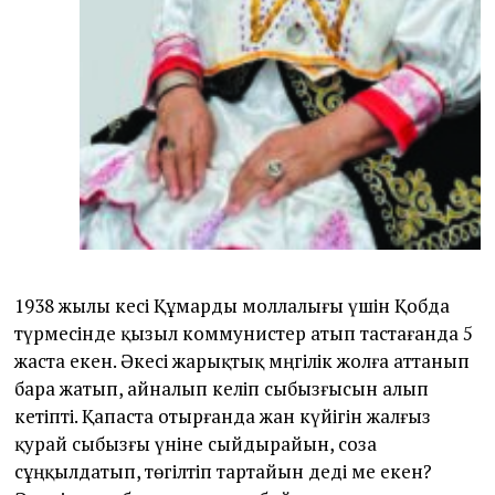
1938 жылы әкесі Құмарды моллалығы үшін Қобда
түрмесінде қызыл коммунистер атып тастағанда 5
жаста екен. Әкесі жарықтық мәңгілік жолға ат­танып
бара жатып, айналып келіп сыбызғысын алып
кетіпті. Қапаста отырғанда жан күйігін жалғыз
қурай сыбызғы үніне сыйдырайын, соза
сұңқылдатып, төгілтіп тартайын деді ме екен?