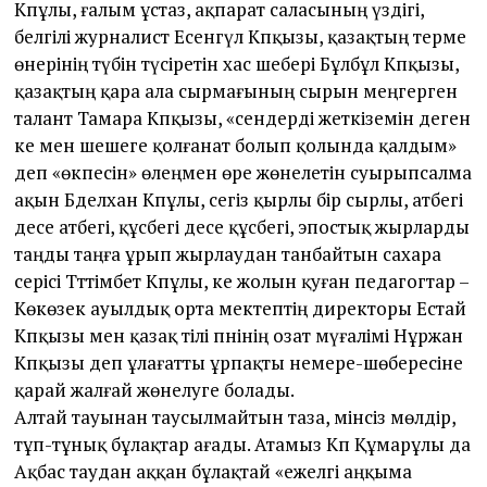
Кәпұлы, ғалым ұстаз, ақпарат саласының үздігі,
белгілі журналист Есенгүл Кәпқызы, қазақтың терме
өнерінің түбін түсіретін хас шебері Бұлбұл Кәпқызы,
қазақтың қара ала сырмағының сырын меңгерген
талант Тамара Кәпқызы, «сендерді жеткіземін деген
әке мен шешеге қолғанат болып қолында қалдым»
деп «өкпесін» өлеңмен өре жөнелетін суырыпсалма
ақын Бәделхан Кәпұлы, сегіз қырлы бір сырлы, атбегі
десе атбегі, құсбегі десе құсбегі, эпостық жырларды
таңды таңға ұрып жырлаудан танбайтын сахара
серісі Тәт­тімбет Кәпұлы, әке жолын қуған педагогтар –
Көкөзек ауылдық орта мектептің директоры Естай
Кәпқызы мен қазақ тілі пәнінің озат мүғалімі Нұржан
Кәпқызы деп ұлағат­ты ұрпақты немере-шөбересіне
қарай жалғай жөнелуге болады.
Алтай тауынан таусылмайтын таза, мінсіз мөлдір,
тұп-тұнық бұлақтар ағады. Атамыз Кәп Құмарұлы да
Ақбас таудан аққан бұлақтай «ежелгі аңқыма