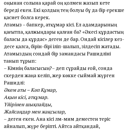
оңынан солына қарай оң қолмен жазып кете
береді екен. Екі қолдың тең болуы бұ да бір ерекше
қасиет болса керек.
Атамыз – бапкер, атқұмар кісі. Ел адамдарының
қағытпа, қалжыңдары қалған ба? «Әкесі құрдастың
баласы да құрдас» деген де бар. Ондай кісілер кез­
десе қалса, бірін-бірі іліп-шалып, әзілдесіп жатады.
Атамыздың сондай бір замандасы Рашидәліні
танып тұрып:
– Кімнің баласысың?– деп сұрайды ғой, сонда
әскерден жаңа келіп, жер көкке сыймай жүрген
Рашидәлі:
Әкем аты – Кәп Құмар,
Ақын кісі, атқұмар.
Үйірінен шықпайды,
Жайсаңдар мен жақсылар,
– деген екен. Ана кісі ләм-мим деместен теріс
айналып, жүре беріпті. Айтса айтқандай,