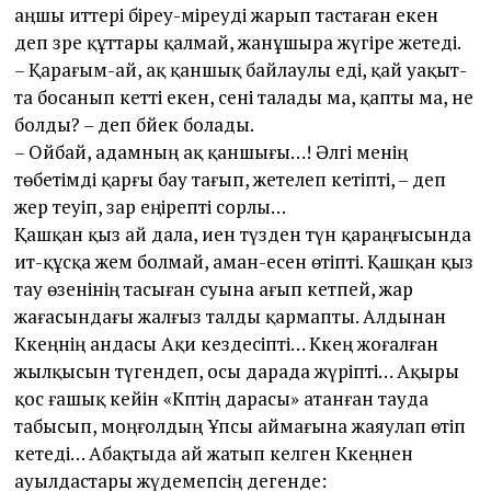
аңшы ит­тері біреу-міреуді жарып тастаған екен
деп зәре құт­тары қалмай, жанұшыра жүгіре жетеді.
– Қарағым-ай, ақ қаншық байлаулы еді, қай уақыт­
та босанып кет­ті екен, сені талады ма, қапты ма, не
болды? – деп бәйек болады.
– Ойбай, адамның ақ қаншығы…! Әлгі менің
төбетімді қарғы бау тағып, жетелеп кетіпті, – деп
жер теуіп, зар еңірепті сорлы…
Қашқан қыз ай дала, иен түзден түн қараңғысында
ит-құсқа жем болмай, аман-есен өтіпті. Қашқан қыз
тау өзенінің тасыған суына ағып кетпей, жар
жағасындағы жалғыз талды қармапты. Алдынан
Кәкеңнің андасы Ақи кез­десіпті… Кәкең жоғалған
жылқысын түгендеп, осы дарада жүріпті… Ақыры
қос ғашық кейін «Кәптің дарасы» атан­ған тауда
табысып, моңғолдың Ұпсы аймағына жаяулап өтіп
кетеді… Абақтыда ай жатып келген Кәкеңнен
ауылдастары жүдемепсің дегенде: