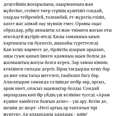
деңгейінің жоғарылығы, оқырманның жан
жүйесіне, сезімге тиер әсерінің күштілігі сондай,
оларды тебіренбей, толғанбай, ет-жүрегің езіліп,
көзге жас алмай оқу мүмкін емес. Орамы оқыс
образдар, әрбір аянышты хәл жан-тәніңнен жасын оты
өткендей жүгіріп өтеді. Қилы заманның қиын
картинасы еш бүкпесіз, шынайы сурет­теледі.
Қан кешу көрмесе де, тірліктің ауырын арқалап,
ащы суын қанып ішкен адамның ақын болуы да
жазмыштың жазуы болса керек. Зар заман кімнің
кекілінен сипады дерсіз. Бірақ тағдырды кешу бар
да және оны тасқа шегелеп, таңбалап басу бар.
Аласапыран заманда ел ішінде небір аяр, арсыз,
арам ниет, опасыз ақымақтар болды. Сондай
аярлардың көзі бір үйдің үш келініне түседі. «Арам
күшіне көнбеген балғын дене» – үш ару. Кесім де,
шешім де шорт: «Несі артық ар таптатып тірі
жүрген». Ар алдындағы адалдық – өлім!