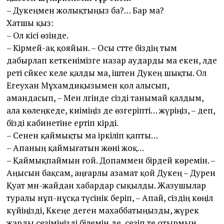
– Дәукеңмен жолықтыңыз ба?… Бар ма?
Хатшы қыз:
– Ол кісі өзінде.
– Кірмей-ақ қояйын. – Осы сәт­те біздің тым
дабырлап кеткенімізге назар аударды ма екен, әлде
реті сәйкес келе қалды ма, іштен Дәукең шықты. Ол
Егеухан Мұхамәдиқызымен қол алысып,
амандасып, – Мен әлгінде сізді танымай қалдым,
ала көлеңкеде, киіміңіз де өзгеріпті… жүріңіз, – деп,
бізді кабинетіне ертіп кірді.
– Сенен қаймықты ма іркіліп қапты…
– Апаның қаймығатын жөні жоқ…
– Қаймықпаймын ғой. Допаммен бірдей көремін. –
Аңысын бақсам, аңғарлы азамат қой Дәукең – Дәурен
Қуат мән-жайдан хабардар сықылды. Жазушылар
туралы нұп-нұсқа түсінік беріп, – Апай, сіздің көңіл
күйіңізді, Кәкеңе деген махаббатыңызды, жүрек
жарды сезіміңізді білемін де, сезіп те отырмын.