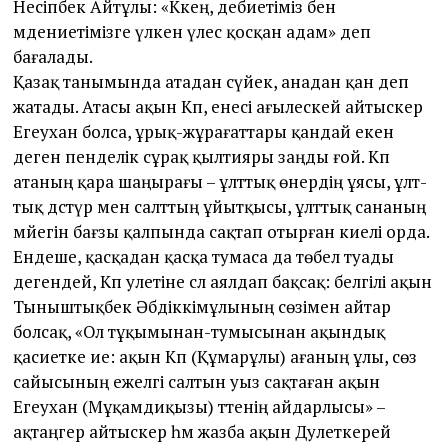
Несіпбек Айтұлы: «Кәкең, әдебиетіміз бен
мәдениетімізге үлкен үлес қосқан адам» деп
бағалады.
Қазақ танымында атадан сүйек, анадан қан деп
жатады. Атасы ақын Кәп, енесі ағылескей айтыскер
Егеухан болса, ұрық-жұрағат­тары қандай екен
деген пенделік сұрақ қылтияры заңды ғой. Кәп
атаның қара шаңырағы – ұлт­тық өнердің ұясы, ұлт­
тық дәстүр мен салт­тың ұйытқысы, ұлт­тық сананың
мәйегін бағзы қалпында сақтап отырған киелі орда.
Ендеше, қасқадан қасқа тумаса да төбел туады
дегендей, Кәп әулетіне сәл аялдап бақсақ: белгілі ақын
Тыныштықбек Әбдікәкімұлының сөзімен айтар
болсақ, «Ол тұқымынан-тумысынан ақындық
қасиетке ие: ақын Кәп (Құмарұлы) ағаның ұлы, сөз
сайысының ежелгі салтын уыз сақтаған ақын
Егеухан (Мұқамәдиқызы) тәтенің айдарлысы» –
ақтаңгер айтыскер һәм жазба ақын Дәулеткерей