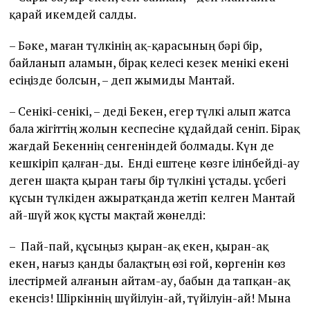
қарай икемдей салды.
– Бәке, маған түлкінің ақ-қарасының бәрі бір,
байланып аламын, бірақ келесі кезек менікі екені
есіңізде болсын, – деп жымиды Мантай.
– Сенікі-сенікі, – деді Бекен, егер түлкі алып жатса
бала жігіттің жолын кеспесіне құдайдай сеніп. Бірақ
жағдай Бекеннің сенгеніндей болмады. Күн де
кешкіріп қалған-ды. Енді ештеңе көзге ілінбейді-ау
деген шақта қыран тағы бір түлкіні ұстады. Құсбегі
құсын түлкіден ажыратқанда жетіп келген Мантай
ай-шүй жоқ құсты мақтай жөнелді:
– Пай-пай, құсыңыз қыран-ақ екен, қыран-ақ
екен, нағыз қанды балақтың өзі ғой, көргенін көз
ілестірмей алғанын айтам-ау, бабын да тапқан-ақ
екенсіз! Шіркіннің шүйілуін-ай, түйілуін-ай! Мына