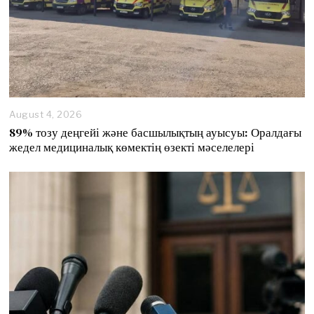
August 4, 2026
89% тозу деңгейі және басшылықтың ауысуы: Оралдағы
жедел медициналық көмектің өзекті мәселелері