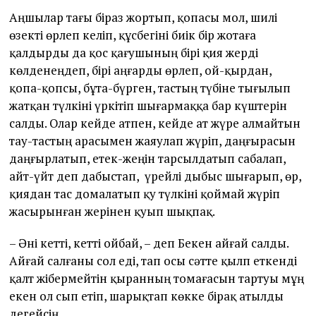
Аңшылар тағы біраз жортып, қопасы мол, шилі
өзекті өрлеп келіп, құсбегіні биік бір жотаға
қалдырды да қос қағушының бірі қия жерді
көлденеңдеп, бірі аңғарды өрлеп, ой-қырдан,
қопа-қопсы, бұта-бүрген, тастың түбіне тығылып
жатқан түлкіні үркітіп шығармаққа бар күштерін
салды. Олар кейде атпен, кейде ат жүре алмайтын
тау-тастың арасымен жаяулап жүріп, даңғырасын
даңғырлатып, етек-жеңін тарсылдатып сабалап,
айт-үйт деп дабыстап, үрейлі дыбыс шығарып, өр,
қиядан тас домалатып қу түлкіні қоймай жүріп
жасырынған жерінен қуып шықпақ.
– Әні кетті, кетті ойбай, – деп Бекен айғай салды.
Айғай салғаны сол еді, тап осы сәтте қылп еткенді
қалт жібермейтін қыранның томағасын тартуы мұң
екен ол сып етіп, шарықтап көкке бірақ атылды
дегейсің.