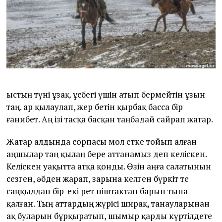
2
5
Қыстың түні ұзақ. Құсбегі үшін атып бермейтін ұзын
таң. Қар қылаулап, жер бетін қырбақ басса бір
ғанибет. Аң ізі тасқа басқан таңбадай сайрап жатар.
Жатар алдында сорпасы мол етке тойып алған
аңшылар таң қылаң бере аттанамыз деп келіскен.
Келіскен уақытта атқа қонды. Өзін аңға салатынын
сезген, әбден жарап, зарына келген бүркіт те
саңқылдап бір-екі рет піштактап барып тына
қалған. Тың аттардың жүрісі ширақ, танауларынан
ақ буларын бұрқыратып, шымыр қарды күртілдете