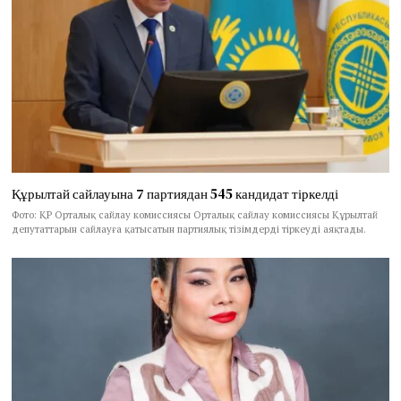
Құрылтай сайлауына 7 партиядан 545 кандидат тіркелді
Фото: ҚР Орталық сайлау комиссиясы Орталық сайлау комиссиясы Құрылтай
депутаттарын сайлауға қатысатын партиялық тізімдерді тіркеуді аяқтады.