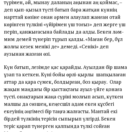
түрімен, әй, мынау даланың аңынан аң қоймас, –
деп қып-қызыл түсті батып бара жатқан күннің
нарттай көзіне онан әрмен алаулап жанған отай
көрінген түлкіні «үйірімен үш тоғыз» деп жерге үш
періп, қанжығасына байлады да алды. Бекен ләм-
мим демей түнеріп тұрып қалды. «Маған бер, бұл
жолғы кезек менікі де» демеді. «Сенікі» деп
аузынан жазған өзі.
Күн батып, лезімде қас қарайды. Ауылдан бір шама
ұзап та кеткен. Күні бойы өрлі-қырлы шапқылаған
аттар да қара сүмек, болдырған, боз қырау. Олар
жақын маңдағы бір қыстақтағы ауыл-үйге қонаға
түсті. Қонақтарын жаңа сүріні молғып асып, күткен
малшы да сөзшең, кеңесшіл адам екен құсбегі
екеуінің әңгімесі бір таңға жалғасты. Мантай екі
бірдей түлкінің терісін сыпырып үлгірді. Бекен
теріс қарап түнерген қалпында түлкі сойған