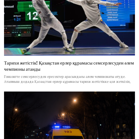
Тарихи жетістік! Қазақстан ерлер құрамасы семсерлесуден әлем
чемпионы атанды
Гонконгте семсерлесуден ересектер арасындағы әлем чемпионаты өтуде.
Аталмыш додада Қазақстан ерлер құрамасы тарихи жетістікке қол жеткізіп,