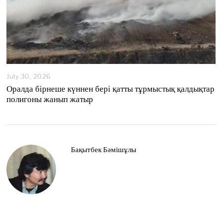
July 30, 2026
Оралда бірнеше күннен бері қатты тұрмыстық қалдықтар
полигоны жанып жатыр
Бақытбек Бәмішұлы