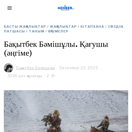
БАСТЫ ЖАҢАЛЫҚТАР
/
ЖАҢАЛЫҚТАР
/
КІТАПХАНА
/
СӨЗДІҢ
ПАТШАСЫ
/
ТАНЫМ
/
ӘҢГІМЕЛЕР
Бақытбек Бәмішұлы. Қағушы
(әңгіме)
Бақытбек Бәмішұлы
December 22, 2025
D
e
3226 рет қаралды
2
c
e
m
b
e
r
2
5
,
2
0