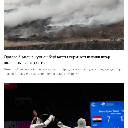
Оралда бірнеше күннен бері қатты тұрмыстық қалдықтар
полигоны жанып жатыр
Фото: БҚО әкімінің баспасөз қызметі Оралдағы қатты тұрмыстық қалдықтар
полигоны шілденің 27-сінен бері жанып жатыр. 37