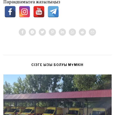
Парақшамызға жазылыңыз
CІЗГЕ ҚЫЗЫҚ БОЛУЫ МҮМКІН