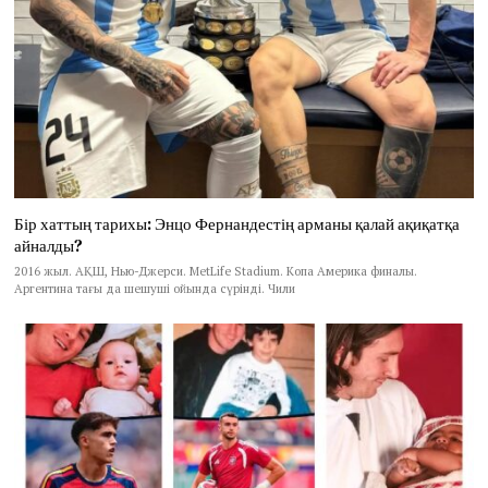
Бір хаттың тарихы: Энцо Фернандестің арманы қалай ақиқатқа
айналды?
2016 жыл. АҚШ, Нью-Джерси. MetLife Stadium. Копа Америка финалы.
Аргентина тағы да шешуші ойында сүрінді. Чили