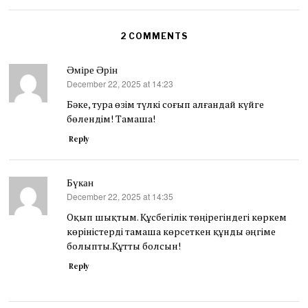
2 COMMENTS
Әміре Әрін
December 22, 2025 at 14:23
says:
Бәке, тура өзім түлкі соғып алғандай күйге
бөлендім! Тамаша!
Reply
Бүкан
December 22, 2025 at 14:35
says:
Оқып шықтым. Құсбегілік төңірегіндегі көркем
көріністерді тамаша көрсеткен құнды әңгіме
болыпты.Құтты болсын!
Reply