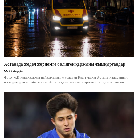
Астанада жедел жәрдемге бөлінген қаржыны жымқырғандар
сотталды
Фото: ЖИ құралдарын пайдаланып жасалған Бұл туралы Астана қаласының
прокуратурасы хабарлады. Астанадағы жедел жәрдем станциясының үш