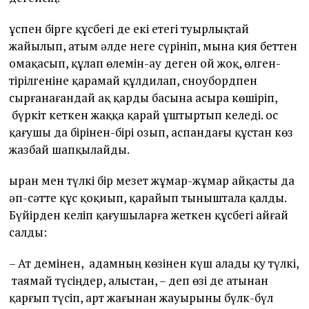
Құспен бірге құсбегі де екі етегі туырлықтай
жайылып, атым әлде неге сүрініп, мына қия беттен
омақасып, құлап өлемін-ау деген ой жоқ, өлген-
тірілгеніне қарамай құлдилап, сноубордпен
сырғанағандай ақ қарды басына асыра көшіріп,
бүркіт кеткен жаққа қарай ұштыртып келеді. Қос
қағушы да бірінен-бірі озып, аспандағы құстан көз
жазбай шапқылайды.
Қыран мен түлкі бір мезет жұмар-жұмар айқасты да
әп-сәтте құс қоқиып, қарайып тыныштала қалды.
Бүйірден келіп қағушыларға жеткен құсбегі айғай
салды:
– Ат демінен, адамның көзінен күш алады қу түлкі,
таямай түсіңдер, алыстан, – деп өзі де атынан
қарғып түсіп, арт жағынан жауырыны бүлк-бүл