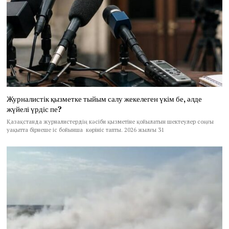
Журналистік қызметке тыйым салу жекелеген үкім бе, әлде
жүйелі үрдіс пе?
Қазақстанда журналистердің кәсіби қызметіне қойылатын шектеулер соңғы
уақытта бірнеше іс бойынша көрініс тапты. 2026 жылғы 31