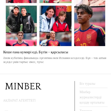
Кеше ғана кумирі еді. Бүгін – қарсыласы
Әлем кубогінің финалында Аргентина мен Испания кездеседі. Бұл – тек алтын
жүлде үшін тартыс емес, тұтас
Біз туралы
Мінбер
журналистерді
АҚПАРАТ АГЕНТТЕГІ
қолдау орталығы
Тренинг