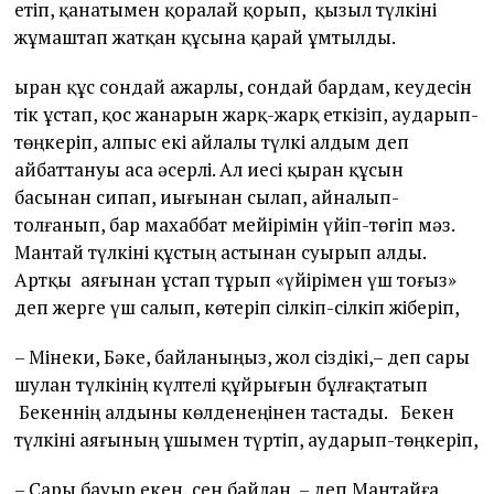
етіп, қанатымен қоралай қорып, қызыл түлкіні
жұмаштап жатқан құсына қарай ұмтылды.
Қыран құс сондай ажарлы, сондай бардам, кеудесін
тік ұстап, қос жанарын жарқ-жарқ еткізіп, аударып-
төңкеріп, алпыс екі айлалы түлкі алдым деп
айбаттануы аса әсерлі. Ал иесі қыран құсын
басынан сипап, иығынан сылап, айналып-
толғанып, бар махаббат мейірімін үйіп-төгіп мәз.
Мантай түлкіні құстың астынан суырып алды.
Артқы аяғынан ұстап тұрып «үйірімен үш тоғыз»
деп жерге үш салып, көтеріп сілкіп-сілкіп жіберіп,
– Мінеки, Бәке, байланыңыз, жол сіздікі,– деп сары
шулан түлкінің күлтелі құйрығын бұлғақтатып
Бекеннің алдыны көлденеңінен тастады. Бекен
түлкіні аяғының ұшымен түртіп, аударып-төңкеріп,
– Сары бауыр екен, сен байлан, – деп Мантайға