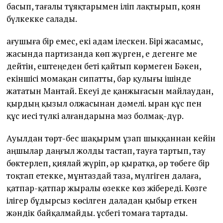
басып, тағалы тұяқтарымен іліп лақтырып, қоян
бүлкекке салады.
Қағушыға бір емес, екі адам ілескен. Бірі жасамыс,
жасында партизанда көп жүрген, е дегенге ме
дейтін, ештеңеден беті қайтып көрмеген Бәкен,
екіншісі момақан сипатты, бар қулығы ішінде
жататын Мантай. Екеуі де қанжығасын майлаудан,
қырдың қызыл олжасынан дәмелі. Қыран құс пен
құс иесі түлкі алғандарына мәз болмақ-дүр.
Ауылдан төрт-бес шақырым ұзап шыққаннан кейін
аңшылар даңғыл жолды тастап, тауға тартып, тау
бөктерлеп, қиялай жүріп, әр қыратқа, әр төбеге бір
тоқтап етекке, мұнтаздай таза, мүлгіген далаға,
қатпар-қатпар жыралы өзекке көз жібереді. Көзге
ілігер бұдырсыз көсілген даладан қыбыр еткен
жәндік байқалмайды. Құсбегі томаға тартады.