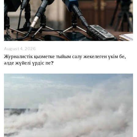
August 4, 2026
A
u
Журналистік қызметке тыйым салу жекелеген үкім бе,
g
әлде жүйелі үрдіс пе?
u
s
t
4
,
2
0
2
6