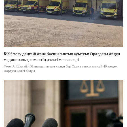
89% тозу деңгейі және басшылықтың ауысуы: Оралдағы жедел
медициналық көмектің өзекті мәселелері
Фото: А. Шамай 400 мыңнан астам халқы бар Оралда нормаға сай 40 жедел
жәрдем көлігі болуы