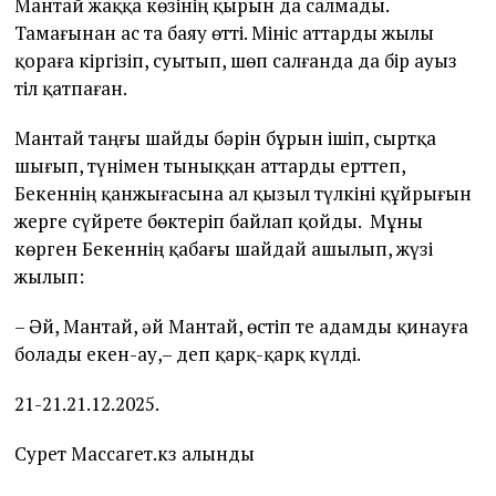
Мантай жаққа көзінің қырын да салмады.
Тамағынан ас та баяу өтті. Мініс аттарды жылы
қораға кіргізіп, суытып, шөп салғанда да бір ауыз
тіл қатпаған.
Мантай таңғы шайды бәрін бұрын ішіп, сыртқа
шығып, түнімен тыныққан аттарды ерттеп,
Бекеннің қанжығасына ал қызыл түлкіні құйрығын
жерге сүйрете бөктеріп байлап қойды. Мұны
көрген Бекеннің қабағы шайдай ашылып, жүзі
жылып:
– Әй, Мантай, әй Мантай, өстіп те адамды қинауға
болады екен-ау,– деп қарқ-қарқ күлді.
21-21.21.12.2025.
Сурет Массагет.кз алынды