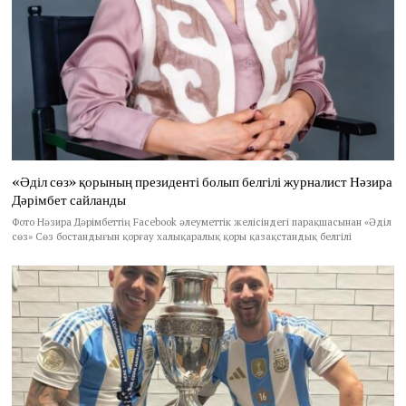
«Әділ сөз» қорының президенті болып белгілі журналист Нәзира
Дәрімбет сайланды
Фото Нәзира Дәрімбеттің Facebook әлеуметтік желісіндегі парақшасынан «Әділ
сөз» Сөз бостандығын қорғау халықаралық қоры қазақстандық белгілі