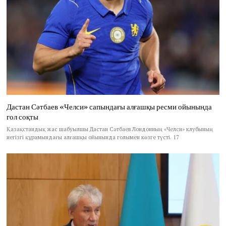
Дастан Сәтбаев «Челси» сапындағы алғашқы ресми ойынында
гол соқты
Қазақстандық жас шабуылшы Дастан Сәтбаев Лондонның «Челси» клубының
негізгі құрамындағы алғашқы ойынында голымен көзге түсті. 17