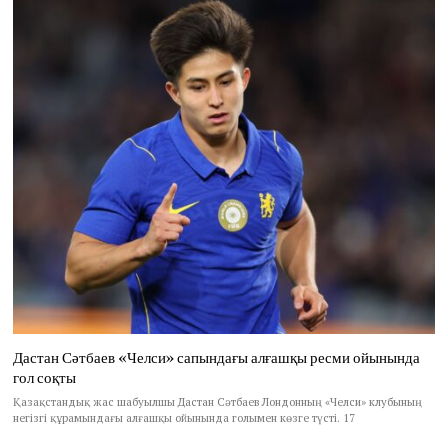
Дастан Сәтбаев «Челси» сапындағы алғашқы ресми ойынында
гол соқты
Қазақстандық жас шабуылшы Дастан Сәтбаев Лондонның «Челси» клубының
негізгі құрамындағы алғашқы ойынында голымен көзге түсті. 17