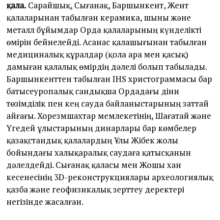
қала.
Сарайшық, Сығанақ, Баршынкент, Жент
қалаларынан табылған керамика, шыны және
металл бұйымдар Орда қалаларының күнделікті
өмірін бейнелейді. Асанас қалашығынан табылған
медициналық құралдар (қола ара мен қасық)
дамыған қалалық өмірдің дәлелі болып табылады.
Баршынкенттен табылған IHS христограммасы бар
батысеуропалық сандықша Ордадағы діни
төзімділік пен кең сауда байланыстарының заттай
айғағы. Хорезмшахтар мемлекетінің, Шағатай және
Үгедей ұлыстарының динарлары бар көмбелер
қазақстандық қалалардың Ұлы Жібек жолы
бойындағы халықаралық саудаға қатысқанын
дәлелдейді. Сығанақ қаласы мен Жошы хан
кесенесінің 3D-реконструкциялары археологиялық
қазба және геофизикалық зерттеу деректері
негізінде жасалған.