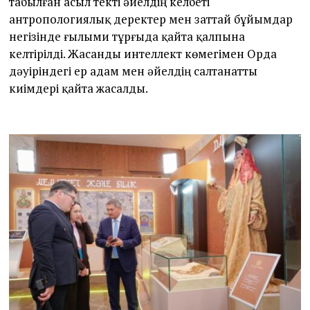
табылған асыл текті әйелдің келбеті
антропологиялық деректер мен заттай бұйымдар
негізінде ғылыми тұрғыда қайта қалпына
келтірілді. Жасанды интеллект көмегімен Орда
дәуіріндегі ер адам мен әйелдің салтанатты
киімдері қайта жасалды.