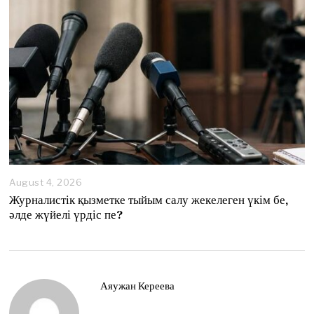
August 4, 2026
A
u
Журналистік қызметке тыйым салу жекелеген үкім бе,
g
әлде жүйелі үрдіс пе?
u
s
t
4
,
2
Аяужан Кереева
0
2