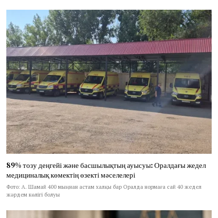
89% тозу деңгейі және басшылықтың ауысуы: Оралдағы жедел
медициналық көмектің өзекті мәселелері
Фото: А. Шамай 400 мыңнан астам халқы бар Оралда нормаға сай 40 жедел
жәрдем көлігі болуы