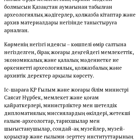
болмысын Қазақстан аумағынан табылған
археологиялық жәдігерлер, қолжазба кітаптар және
архив материалдары негізінде таныстыруға
арналған.
Көрменің негізгі идеясы – көшпелі өмір салтына
негізделген, бірақ жоғары деңгейдегі мемлекеттік,
экономикалық және қалалық мәдениетке ие
өркениетті археологиялық, қолжазбалық және
архивтік деректер арқылы көрсету.
Іс-шараға ҚР Ғылым және жоғары білім министрі
Саясат Нұрбек, мемлекет және қоғам
қайраткерлері, министрліктер мен шетелдік
дипломатиялық миссиялардың өкілдері, жетекші
ғалым-археологтар, тарихшылар мен
шығыстанушылар, сондай-ақ музейлер, музей-
қорықтар және ғылыми-зерттеу институттарының