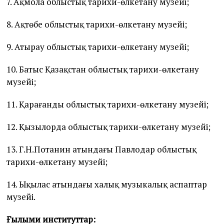
7. Ақмола облыстық тарихи-өлкетану музейі;
8. Ақтөбе облыстық тарихи-өлкетану музейі;
9. Атырау облыстық тарихи-өлкетану музейі;
10. Батыс Қазақстан облыстық тарихи-өлкетану
музейі;
11. Қарағанды облыстық тарихи-өлкетану музейі;
12. Қызылорда облыстық тарихи-өлкетану музейі;
13. Г.Н.Потанин атындағы Павлодар облыстық
тарихи-өлкетану музейі;
14. Ықылас атындағы халық музыкалық аспаптар
музейі.
Ғылыми институттар: