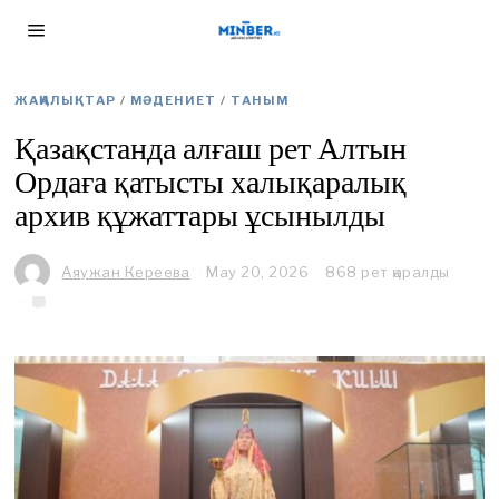
ЖАҢАЛЫҚТАР
/
МӘДЕНИЕТ
/
ТАНЫМ
Қазақстанда алғаш рет Алтын
Ордаға қатысты халықаралық
архив құжаттары ұсынылды
Аяужан Кереева
May 20, 2026
M
868 рет қаралды
a
y
1
9
,
2
0
2
6