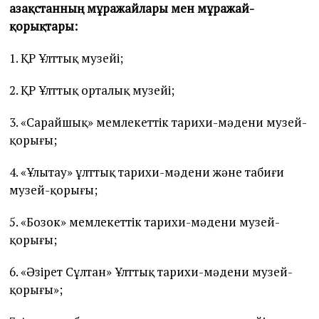
Қазақстанның мұражайлары мен мұражай-
қорықтары:
1. ҚР Ұлттық музейі;
2. ҚР Ұлттық орталық музейі;
3. «Сарайшық» мемлекеттік тарихи-мәдени музей-
қорығы;
4. «Ұлытау» ұлттық тарихи-мәдени және табиғи
музей-қорығы;
5. «Бозок» мемлекеттік тарихи-мәдени музей-
қорығы;
6. «Әзірет Сұлтан» Ұлттық тарихи-мәдени музей-
қорығы»;