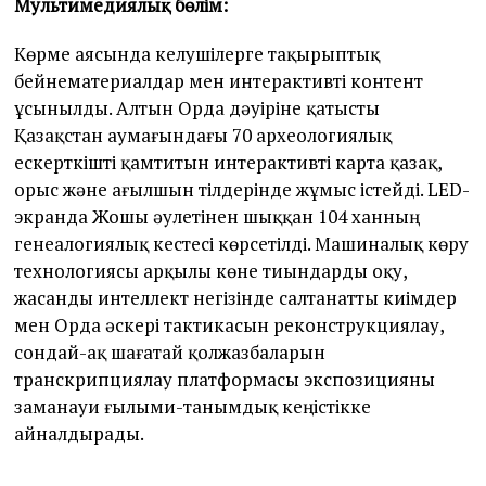
Мультимедиялық бөлім:
Көрме аясында келушілерге тақырыптық
бейнематериалдар мен интерактивті контент
ұсынылды. Алтын Орда дәуіріне қатысты
Қазақстан аумағындағы 70 археологиялық
ескерткішті қамтитын интерактивті карта қазақ,
орыс және ағылшын тілдерінде жұмыс істейді. LED-
экранда Жошы әулетінен шыққан 104 ханның
генеалогиялық кестесі көрсетілді. Машиналық көру
технологиясы арқылы көне тиындарды оқу,
жасанды интеллект негізінде салтанатты киімдер
мен Орда әскері тактикасын реконструкциялау,
сондай-ақ шағатай қолжазбаларын
транскрипциялау платформасы экспозицияны
заманауи ғылыми-танымдық кеңістікке
айналдырады.