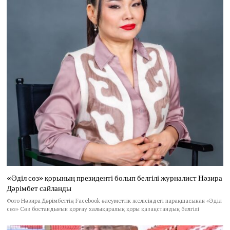
«Әділ сөз» қорының президенті болып белгілі журналист Нәзира
Дәрімбет сайланды
Фото Нәзира Дәрімбеттің Facebook әлеуметтік желісіндегі парақшасынан «Әділ
сөз» Сөз бостандығын қорғау халықаралық қоры қазақстандық белгілі