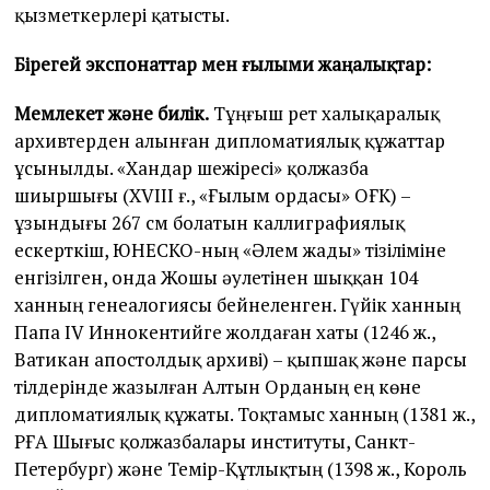
қызметкерлері қатысты.
Бірегей экспонаттар мен ғылыми жаңалықтар:
Мемлекет және билік.
Тұңғыш рет халықаралық
архивтерден алынған дипломатиялық құжаттар
ұсынылды. «Хандар шежіресі» қолжазба
шиыршығы (XVIII ғ., «Ғылым ордасы» ОҒК) –
ұзындығы 267 см болатын каллиграфиялық
ескерткіш, ЮНЕСКО-ның «Әлем жады» тізіліміне
енгізілген, онда Жошы әулетінен шыққан 104
ханның генеалогиясы бейнеленген. Гүйік ханның
Папа IV Иннокентийге жолдаған хаты (1246 ж.,
Ватикан апостолдық архиві) – қыпшақ және парсы
тілдерінде жазылған Алтын Орданың ең көне
дипломатиялық құжаты. Тоқтамыс ханның (1381 ж.,
РҒА Шығыс қолжазбалары институты, Санкт-
Петербург) және Темір-Құтлықтың (1398 ж., Король