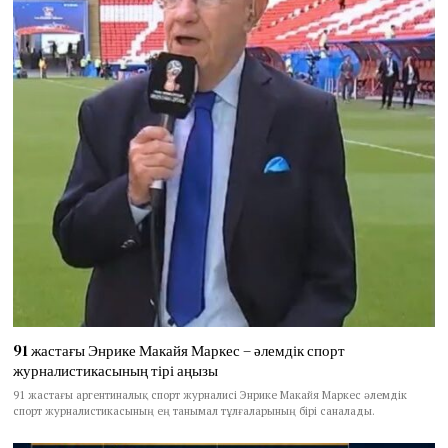
91 жастағы Энрике Макайя Маркес – әлемдік спорт
журналистикасының тірі аңызы
91 жастағы аргентиналық спорт журналисі Энрике Макайя Маркес әлемдік
спорт журналистикасының ең танымал тұлғаларының бірі саналады.