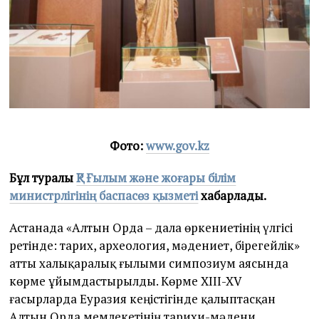
Фото:
www.gov.kz
Бұл туралы
ҚР Ғылым және жоғары білім
министрлігінің баспасөз қызметі
хабарлады.
Астанада «Алтын Орда – дала өркениетінің үлгісі
ретінде: тарих, археология, мәдениет, бірегейлік»
атты халықаралық ғылыми симпозиум аясында
көрме ұйымдастырылды. Көрме XIII-XV
ғасырларда Еуразия кеңістігінде қалыптасқан
Алтын Орда мемлекетінің тарихи-мәдени