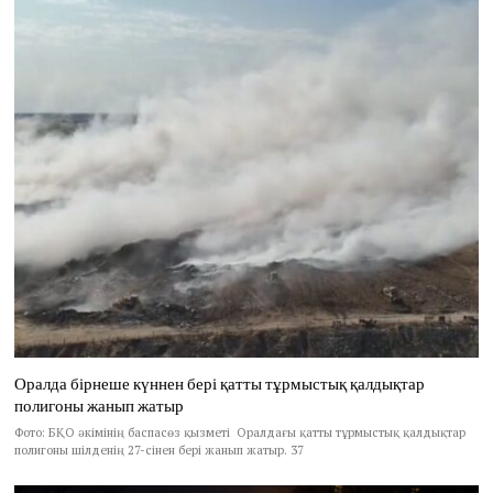
Оралда бірнеше күннен бері қатты тұрмыстық қалдықтар
полигоны жанып жатыр
Фото: БҚО әкімінің баспасөз қызметі Оралдағы қатты тұрмыстық қалдықтар
полигоны шілденің 27-сінен бері жанып жатыр. 37