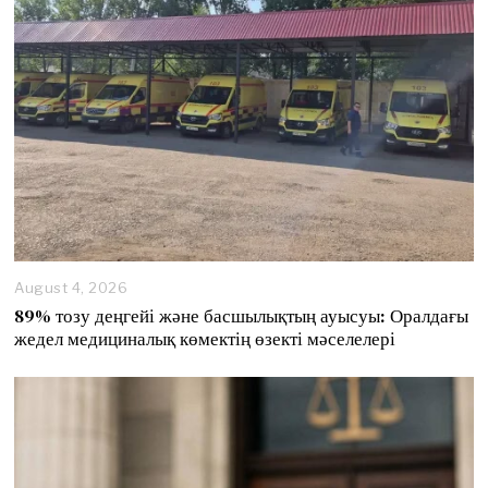
2
0
2
6
August 4, 2026
89% тозу деңгейі және басшылықтың ауысуы: Оралдағы
жедел медициналық көмектің өзекті мәселелері