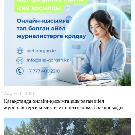
August 6, 2026
A
u
Қазақстанда онлайн-қысымға ұшыраған әйел
g
журналистерге көмектесетін платформа іске қосылды
u
s
t
6
,