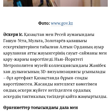
Фото:
www.gov.kz
Әскери іс.
Қазақстан мен Ресей аумағындағы
Гашун-Уста, Мульта, Золотарёв қалашығы
ескерткіштерінен табылған Алтын Орданың ауыр
қаруланған атты жауынгерінің сауыт-сайманы мен
қару-жарағы көрсетіледі. Нью-Йорктегі
Метрополитен музейі коллекциясындағы Жәнібек
хан дулығасының 3D-визуализациясы ұсынылады
– бұл артефакт Қазақстанда бұрын-соңды
көрсетілмеген. Жасанды интеллект көмегімен
ондық әскери жүйеге негізделген ордалық
әскердің тактикалық тәсілдері қайта жаңғыртылды.
Өркениеттер тоғысындағы дала мен