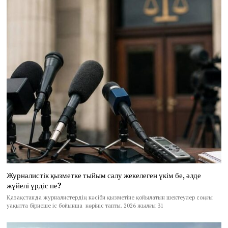
Журналистік қызметке тыйым салу жекелеген үкім бе, әлде
жүйелі үрдіс пе?
Қазақстанда журналистердің кәсіби қызметіне қойылатын шектеулер соңғы
уақытта бірнеше іс бойынша көрініс тапты. 2026 жылғы 31