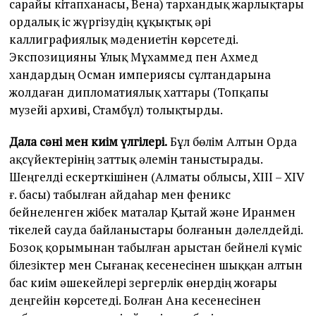
сарайы кітапханасы, Вена) тархандық жарлықтары
ордалық іс жүргізудің құқықтық әрі
каллиграфиялық мәдениетін көрсетеді.
Экспозицияны Ұлық Мұхаммед пен Ахмед
хандардың Осман империясы сұлтандарына
жолдаған дипломатиялық хаттары (Топқапы
музейі архиві, Стамбұл) толықтырды.
Дала сәні мен киім үлгілері.
Бұл бөлім Алтын Орда
ақсүйектерінің заттық әлемін таныстырады.
Шеңгелді ескерткішінен (Алматы облысы, XIII – XIV
ғ. басы) табылған айдаһар мен феникс
бейнеленген жібек маталар Қытай және Иранмен
тікелей сауда байланыстары болғанын дәлелдейді.
Бозоқ қорымынан табылған арыстан бейнелі күміс
білезіктер мен Сығанақ кесенесінен шыққан алтын
бас киім әшекейлері зергерлік өнердің жоғары
деңгейін көрсетеді. Болған Ана кесенесінен