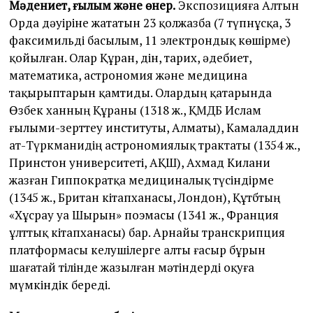
Мәдениет, ғылым және өнер.
Экспозицияға Алтын
Орда дәуіріне жататын 23 қолжазба (7 түпнұсқа, 3
факсимильді басылым, 11 электрондық көшірме)
қойылған. Олар Құран, дін, тарих, әдебиет,
математика, астрономия және медицина
тақырыптарын қамтиды. Олардың қатарында
Өзбек ханның Құраны (1318 ж., ҚМДБ Ислам
ғылыми-зерттеу институты, Алматы), Камаладдин
ат-Түркманидің астрономиялық трактаты (1354 ж.,
Принстон университеті, АҚШ), Ахмад Килани
жазған Гиппократқа медициналық түсіндірме
(1345 ж., Британ кітапханасы, Лондон), Құтбтың
«Хұсрау уа Шырын» поэмасы (1341 ж., Франция
ұлттық кітапханасы) бар. Арнайы транскрипция
платформасы келушілерге алты ғасыр бұрын
шағатай тілінде жазылған мәтіндерді оқуға
мүмкіндік береді.