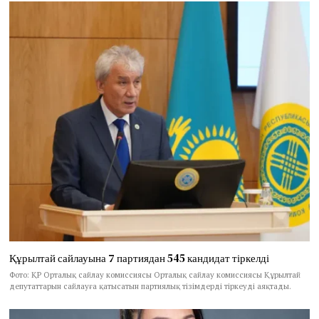
Құрылтай сайлауына 7 партиядан 545 кандидат тіркелді
Фото: ҚР Орталық сайлау комиссиясы Орталық сайлау комиссиясы Құрылтай
депутаттарын сайлауға қатысатын партиялық тізімдерді тіркеуді аяқтады.