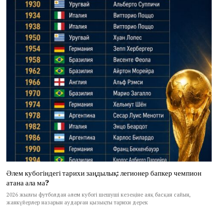
Әлем кубогіндегі тарихи заңдылық: легионер бапкер чемпион
атана ала ма?
2026 жылғы футболдан әлем кубогі шешуші кезеңіне аяқ басқан сайын,
жанкүйерлер назарын аударған қызықты тарихи дерек