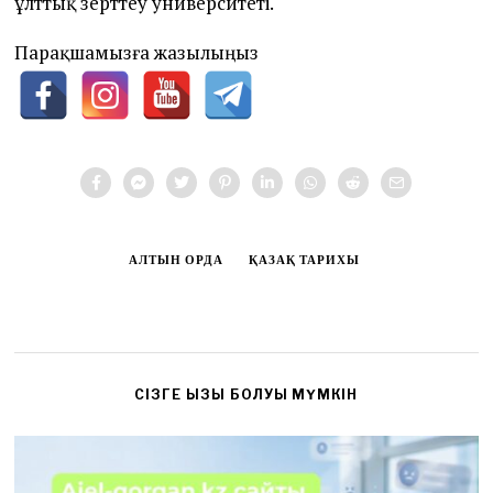
ұлттық зерттеу университеті.
Парақшамызға жазылыңыз
АЛТЫН ОРДА
ҚАЗАҚ ТАРИХЫ
CІЗГЕ ҚЫЗЫҚ БОЛУЫ МҮМКІН