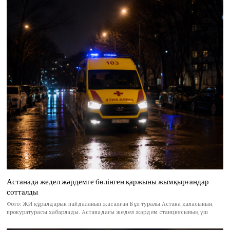
Астанада жедел жәрдемге бөлінген қаржыны жымқырғандар
сотталды
Фото: ЖИ құралдарын пайдаланып жасалған Бұл туралы Астана қаласының
прокуратурасы хабарлады. Астанадағы жедел жәрдем станциясының үш