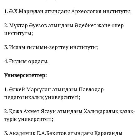
1. Ә.Х.Марғұлан атындағы Археология институты;
2. Мұхтар Әуезов атындағы Әдебиет және өнер
институты;
3. Ислам ғылыми-зерттеу институты;
4. Ғылым ордасы.
Университеттер:
1. Әлкей Марғұлан атындағы Павлодар
педагогикалық университеті;
2. Қожа Ахмет Ясауи атындағы Халықаралық қазақ-
түрiк университетi;
3. Академик Е.А.Бөкетов атындағы Қарағанды