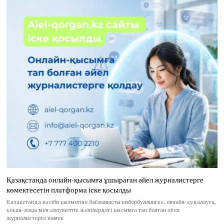
Қазақстанда онлайн-қысымға ұшыраған әйел журналистерге
көмектесетін платформа іске қосылды
Қазақстанда кәсіби қызметіне байланысты кибербуллингке, онлайн-қудалауға,
қоқан-лоқы мен әлеуметтік желілердегі қысымға тап болған әйел
журналистерге көмек