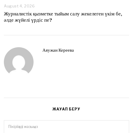
August 4, 2026
A
u
Журналистік қызметке тыйым салу жекелеген үкім бе,
g
әлде жүйелі үрдіс пе?
u
s
t
4
,
2
Аяужан Кереева
0
2
6
ЖАУАП БЕРУ