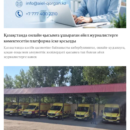
Қазақстанда онлайн-қысымға ұшыраған әйел журналистерге
көмектесетін платформа іске қосылды
Қазақстанда кәсіби қызметіне байланысты кибербуллингке, онлайн-қудалауға,
қоқан-лоқы мен әлеуметтік желілердегі қысымға тап болған әйел
журналистерге көмек