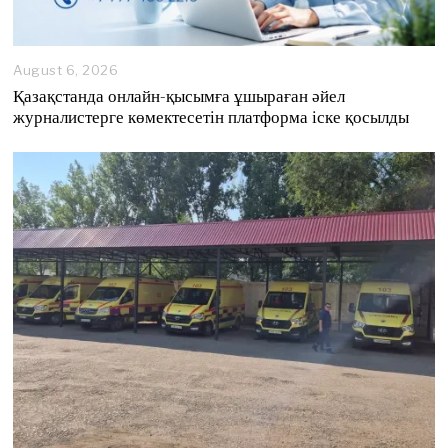
August 6, 2026
A
u
Қазақстанда онлайн-қысымға ұшыраған әйел
g
журналистерге көмектесетін платформа іске қосылды
u
s
t
6
,
2
0
2
6