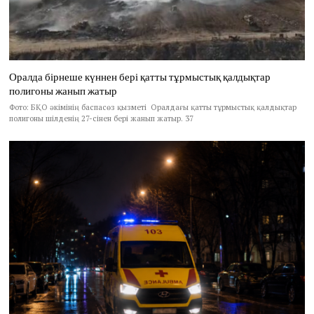
Оралда бірнеше күннен бері қатты тұрмыстық қалдықтар
полигоны жанып жатыр
Фото: БҚО әкімінің баспасөз қызметі Оралдағы қатты тұрмыстық қалдықтар
полигоны шілденің 27-сінен бері жанып жатыр. 37