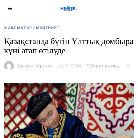
ЖАҢАЛЫҚТАР
/
МӘДЕНИЕТ
Қазақстанда бүгін Ұлттық домбыра
күні атап өтілуде
Аяужан Кереева
July 5, 2026
J
520 рет қаралды
u
l
y
5
,
2
0
2
6