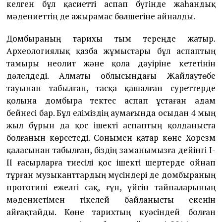
келген бұл қасиетті аспап бүгінде жаһандық
мәдениеттің де ажырамас бөлшегіне айналды.
Домбыраның тарихы тым тереңде жатыр.
Археологиялық қазба жұмыстары бұл аспаптың
тамыры неолит және қола дәуіріне кететінін
дәлелдеді. Алматы облысындағы Жайлаутөбе
тауынан табылған, тасқа қашалған суреттерде
қолына домбыра тектес аспап ұстаған адам
бейнесі бар. Бұл еліміздің аумағында осыдан 4 мың
жыл бұрын да қос ішекті аспаптың қолданыста
болғанын көрсетеді. Сонымен қатар көне Хорезм
қаласынан табылған, біздің заманымызға дейінгі І-
ІІ ғасырларға тиесілі қос ішекті шертерде ойнап
тұрған музыканттардың мүсіндері де домбыраның
прототипі ежелгі сақ, ғұн, үйсін тайпаларының
мәдениетімен тікелей байланысты екенін
айғақтайды. Көне тарихтың куәсіндей болған