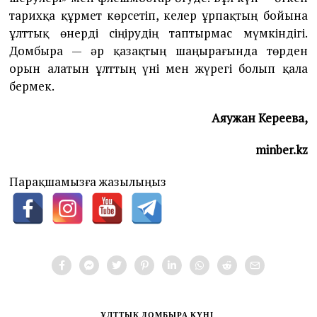
тарихқа құрмет көрсетіп, келер ұрпақтың бойына
ұлттық өнерді сіңірудің таптырмас мүмкіндігі.
Домбыра — әр қазақтың шаңырағында төрден
орын алатын ұлттың үні мен жүрегі болып қала
бермек.
Аяужан Кереева,
minber.kz
Парақшамызға жазылыңыз
ҰЛТТЫҚ ДОМБЫРА КҮНІ