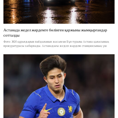
Астанада жедел жәрдемге бөлінген қаржыны жымқырғандар
сотталды
Фото: ЖИ құралдарын пайдаланып жасалған Бұл туралы Астана қаласының
прокуратурасы хабарлады. Астанадағы жедел жәрдем станциясының үш