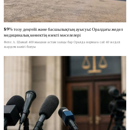
89% тозу деңгейі және басшылықтың ауысуы: Оралдағы жедел
медициналық көмектің өзекті мәселелері
Фото: А. Шамай 400 мыңнан астам халқы бар Оралда нормаға сай 40 жедел
жәрдем көлігі болуы