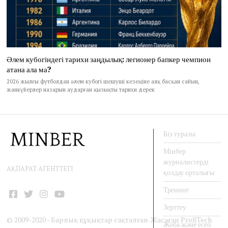
Әлем кубогіндегі тарихи заңдылық: легионер бапкер чемпион
атана ала ма?
2026 жылғы футболдан әлем кубогі шешуші кезеңіне аяқ басқан сайын,
жанкүйерлер назарын аударған қызықты тарихи дерек
Біз туралы
Мінбер
журналистерді
АҚПАРАТ АГЕНТТЕГІ
қолдау орталығы
Тренинг
Facebook
Twitter
Instagram
YouTube
Зерттеу
© 2009-2020 - Барлық құқықтар сақталған. Жасаған
ProfiTech
Жоба және есеп