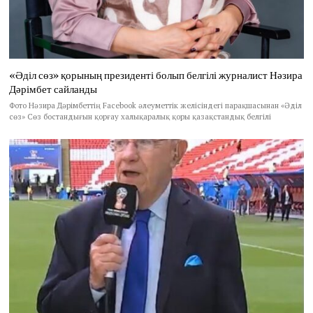
«Әділ сөз» қорының президенті болып белгілі журналист Нәзира
Дәрімбет сайланды
Фото Нәзира Дәрімбеттің Facebook әлеуметтік желісіндегі парақшасынан «Әділ
сөз» Сөз бостандығын қорғау халықаралық қоры қазақстандық белгілі