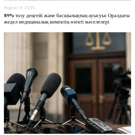
August 4, 2026
89% тозу деңгейі және басшылықтың ауысуы: Оралдағы
жедел медициналық көмектің өзекті мәселелері