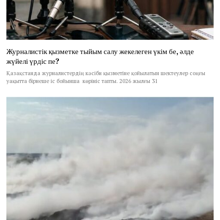
Журналистік қызметке тыйым салу жекелеген үкім бе, әлде
жүйелі үрдіс пе?
Қазақстанда журналистердің кәсіби қызметіне қойылатын шектеулер соңғы
уақытта бірнеше іс бойынша көрініс тапты. 2026 жылғы 31