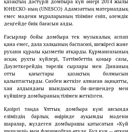
қазақтың дәстүрлі домбыра күй өнері 2014 жылы
ЮНЕСКО-ның (UNESCO) Адамзаттың материалдық
емес мәдени мұраларының тізіміне еніп, әлемдік
деңгейде биік бағасын алды.
Ғасырлар бойы домбыра тек музыкалық аспап
қана емес, дала халқының баспасөзі, шежіресі және
рухани құралы қызметін атқарды. Құрманғазының
асқақ рухты күйлері, Тәттімбеттің қоңыр сазы,
Дәулеткерейдің төрелік сырлары мен Динаның
отты қағыстары қазақтың болмысын
қалыптастырды. Сөзбен жеткізе алмаған ақиқатты,
хан алдындағы шындықты би-шешендер мен
күйшілер домбыраның тілімен жеткізген.
Қазіргі таңда Ұлттық домбыра күні аясында
еліміздің барлық өңірінде ауқымды мәдени
шаралар, жүздеген домбырашы қатысатын «Күй
шерулері» мен флешмобтар өтуде. Бұл күн — өткен