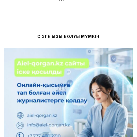
CІЗГЕ ҚЫЗЫҚ БОЛУЫ МҮМКІН