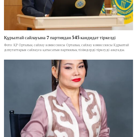
Құрылтай сайлауына 7 партиядан 545 кандидат тіркелді
Фото: ҚР Орталық сайлау комиссиясы Орталық сайлау комиссиясы Құрылтай
депутаттарын сайлауға қатысатын партиялық тізімдерді тіркеуді аяқтады.