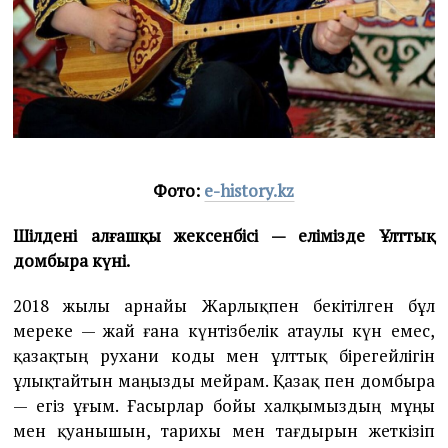
Фото:
e-history.kz
Шілденің алғашқы жексенбісі — елімізде Ұлттық
домбыра күні.
2018 жылы арнайы Жарлықпен бекітілген бұл
мереке — жай ғана күнтізбелік атаулы күн емес,
қазақтың рухани коды мен ұлттық бірегейлігін
ұлықтайтын маңызды мейрам. Қазақ пен домбыра
— егіз ұғым. Ғасырлар бойы халқымыздың мұңы
мен қуанышын, тарихы мен тағдырын жеткізіп