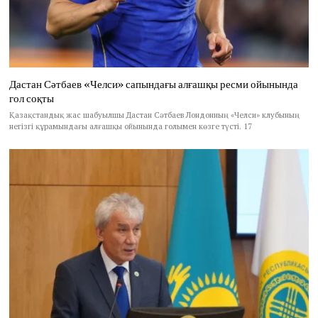
Дастан Сәтбаев «Челси» сапындағы алғашқы ресми ойынында
гол соқты
Қазақстандық жас шабуылшы Дастан Сәтбаев Лондонның «Челси» клубының
негізгі құрамындағы алғашқы ойынында голымен көзге түсті. 17