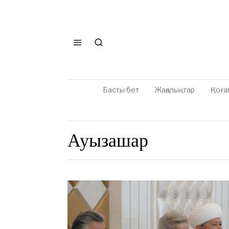
Басты бет
Жаңалықтар
Қоға
Ауызашар