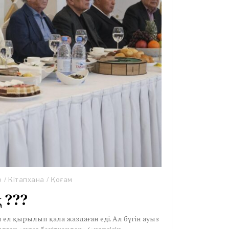
р
/
Кітапхана
/
Қоғам
 ???
ан ел қырылып қала жаздаған еді. Ал бүгін ауыз