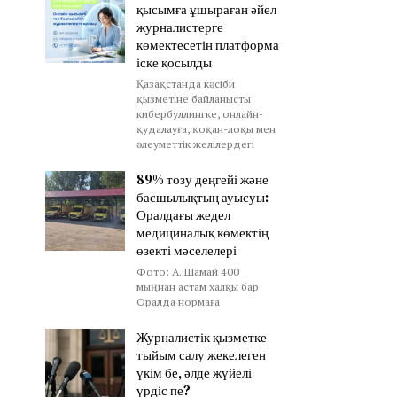
қысымға ұшыраған әйел
журналистерге
көмектесетін платформа
іске қосылды
Қазақстанда кәсіби
қызметіне байланысты
кибербуллингке, онлайн-
қудалауға, қоқан-лоқы мен
әлеуметтік желілердегі
89% тозу деңгейі және
басшылықтың ауысуы:
Оралдағы жедел
медициналық көмектің
өзекті мәселелері
Фото: А. Шамай 400
мыңнан астам халқы бар
Оралда нормаға
Журналистік қызметке
тыйым салу жекелеген
үкім бе, әлде жүйелі
үрдіс пе?