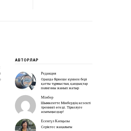
АВТОРЛАР
н
з
Редакция
е
Оралда бірнеше күннен бері
қатты тұрмыстық қалдықтар
полигоны жанып жатыр
Мінбер
Шымкентте Мінбердің кезекті
тренингі өтеді. Тіркелуге
асығыңыздар!
Есенгүл Кәпқызы
Серіктес жаңалығы