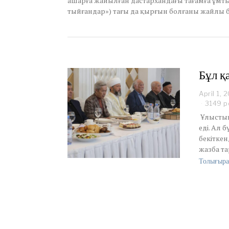
ашарға жайылған дастархандағы тағамға ұмтыл
,
тыйғандар») тағы да қырғын болғаны жайлы б
2
0
2
3
Бұл қ
April 1, 
3149 р
Ұлыстың 
еді. Ал 
бекіткен
жазба т
Толығыра