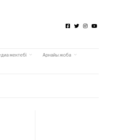
Facebook
Twitter
Instagram
YouTube
едиа мектебі
Арнайы жоба