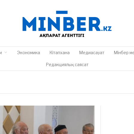
м
Экономика
Кітапхана
Медиасауат
Мінбер м
Редакциялық саясат