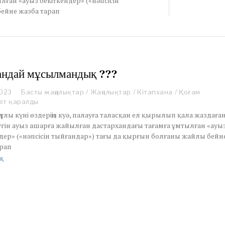
ған «ауыз бекіткендер» («нәпсісін
ейне жазба тарап
андай мұсылмандық ???
2023
A
Басты жаңалықтар
/
Жаңалықтар
/
Кітапхана
/
Қоғам
p
ет қаралды
r
ұлы күні өздеріңіз куә, палауға таласқан ел қырылып қала жаздаға
i
бүгін ауыз ашарға жайылған дастархандағы тағамға ұмтылған «ауы
l
дер» («нәпсісін тыйғандар») тағы да қырғын болғаны жайлы бейн
1
арап
,
2
қ
0
2
3