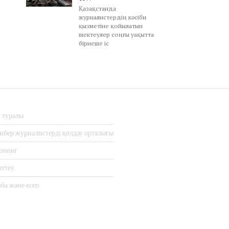
Қазақстанда
журналистердің кәсіби
қызметіне қойылатын
шектеулер соңғы уақытта
бірнеше іс
з туралы
нбер журналистерді қолдау орталығы
енинг
рттеу
ба және есеп