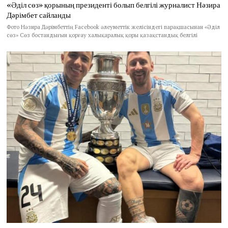
«Әділ сөз» қорының президенті болып белгілі журналист Нәзира
Дәрімбет сайланды
Фото Нәзира Дәрімбеттің Facebook әлеуметтік желісіндегі парақшасынан «Әділ
сөз» Сөз бостандығын қорғау халықаралық қоры қазақстандық белгілі