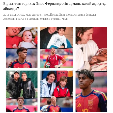
Бір хаттың тарихы: Энцо Фернандестің арманы қалай ақиқатқа
айналды?
2016 жыл. АҚШ, Нью-Джерси. MetLife Stadium. Копа Америка финалы.
Аргентина тағы да шешуші ойында сүрінді. Чили