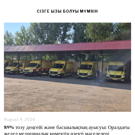
CІЗГЕ ҚЫЗЫҚ БОЛУЫ МҮМКІН
August 4, 2026
89% тозу деңгейі және басшылықтың ауысуы: Оралдағы
жедел медициналық көмектің өзекті мәселелері