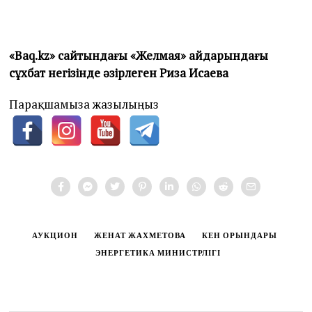
«Baq.kz» сайтындағы «Желмая» айдарындағы
сұхбат негізінде әзірлеген Риза Исаева
Парақшамызға жазылыңыз
АУКЦИОН
ЖЕНАТ ЖАХМЕТОВА
КЕН ОРЫНДАРЫ
ЭНЕРГЕТИКА МИНИСТРЛІГІ