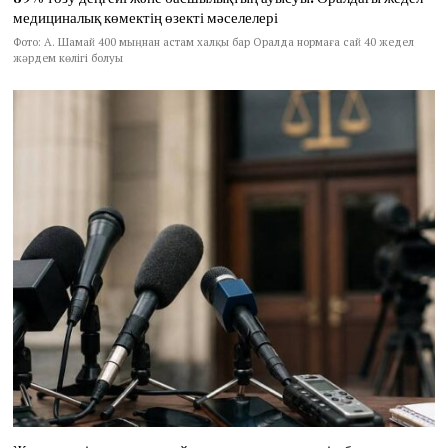
медициналық көмектің өзекті мәселелері
Фото: А. Шамай 400 мыңнан астам халқы бар Оралда нормаға сай 40 жедел
жәрдем көлігі болуы