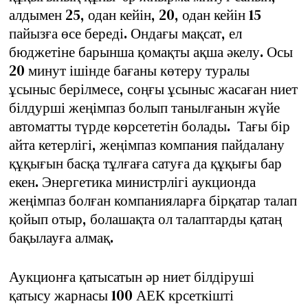
алдымен 25, одан кейін, 20, одан кейін 15
пайызға өсе береді. Ондағы мақсат, ел
бюджетіне барынша қомақты ақша әкелу. Осы
20 минут ішінде бағаны көтеру туралы
ұсыныс берілмесе, соңғы ұсыныс жасаған ниет
білдурші жеңімпаз болып танылғанын жүйе
автоматты түрде көрсететін болады. Тағы бір
айта кетерлігі, жеңімпаз компания пайдалану
құқығын басқа тұлғаға сатуға да құқығы бар
екен. Энергетика министрлігі аукционда
жеңімпаз болған компанияларға бірқатар талап
қойып отыр, болашақта ол талаптарды қатаң
бақылауға алмақ.
Аукционға қатысатын әр ниет білдіруші
қатысу жарнасы 100 АЕК крсеткішті