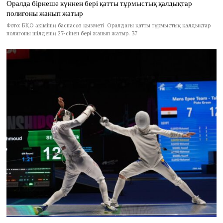
Оралда бірнеше күннен бері қатты тұрмыстық қалдықтар
полигоны жанып жатыр
Фото: БҚО әкімінің баспасөз қызметі Оралдағы қатты тұрмыстық қалдықтар
полигоны шілденің 27-сінен бері жанып жатыр. 37