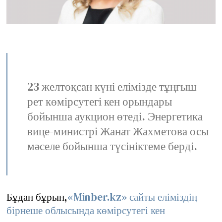
23 желтоқсан күні елімізде тұңғыш
рет көмірсутегі кен орындары
бойынша аукцион өтеді. Энергетика
вице-министрі Жанат Жахметова осы
мәселе бойынша түсініктеме берді.
Бұдан бұрын,
«Minber.kz» сайты еліміздің
бірнеше облысында көмірсутегі кен