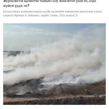
Журналистік қызметке тыйым салу жекелеген үкім бе, әлде
жүйелі үрдіс пе?
Қазақстанда журналистердің кәсіби қызметіне қойылатын шектеулер соңғы
уақытта бірнеше іс бойынша көрініс тапты. 2026 жылғы 31