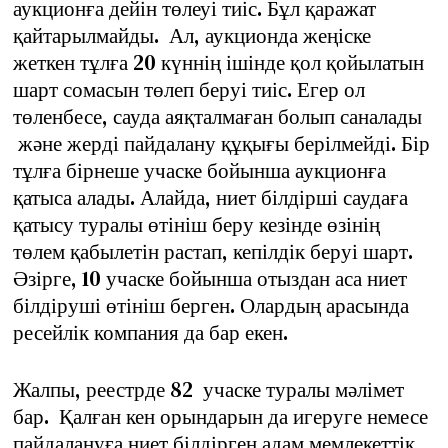
аукционға дейін төлеуі тиіс. Бұл қаражат
қайтарылмайды. Ал, аукционда жеңіске
жеткен тұлға 20 күннің ішінде қол қойылатын
шарт сомасын төлеп беруі тиіс. Егер ол
төленбесе, сауда аяқталмаған болып саналады
және жерді пайдалану құқығы берілмейді. Бір
тұлға бірнеше учаске бойынша аукционға
қатыса алады. Алайда, ниет білдірші саудаға
қатысу туралы өтініш беру кезінде өзінің
төлем қабылетін растап, кепілдік беруі шарт.
Әзірге, 10 учаске бойынша отыздан аса ниет
білдіруші өтініш берген. Олардың арасында
ресейлік компания да бар екен.
Жалпы, реестрде 82 учаске туралы мәлімет
бар. Қалған кен орындарын да игеруге немесе
пайдалануға ниет білдірген адам мемлекеттік