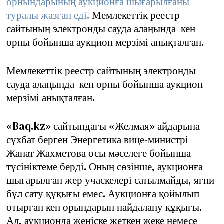
орнындарының аукционға шығарылғаны
туралы жазған еді.
Мемлекеттік реестр
сайтының электронды сауда алаңында кен
орны бойынша аукцион мерзімі анықталған.
Мемлекеттік реестр сайтының электронды
сауда алаңында кен орны бойынша аукцион
мерзімі анықталған.
«Baq.kz» сайтындағы «Желмая» айдарына
сұхбат берген Энергетика вице-министрі
Жанат Жахметова осы мәселеге бойынша
түсініктеме берді. Оның сөзінше, аукционға
шығарылған жер учаскелері сатылмайды, яғни
бұл сату құқығы емес. Аукционға қойылып
отырған кен орындарын пайдалану құқығы.
Ал, аукционда жеңіске жеткен жеке немесе