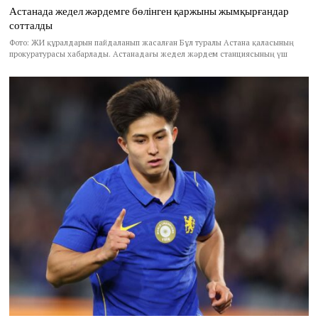
Астанада жедел жәрдемге бөлінген қаржыны жымқырғандар
сотталды
Фото: ЖИ құралдарын пайдаланып жасалған Бұл туралы Астана қаласының
прокуратурасы хабарлады. Астанадағы жедел жәрдем станциясының үш