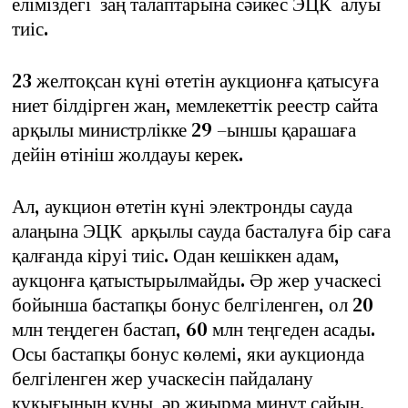
еліміздегі заң талаптарына сәйкес ЭЦК алуы
тиіс.
23 желтоқсан күні өтетін аукционға қатысуға
ниет білдірген жан, мемлекеттік реестр сайта
арқылы министрлікке 29 –ыншы қарашаға
дейін өтініш жолдауы керек.
Ал, аукцион өтетін күні электронды сауда
алаңына ЭЦК арқылы сауда басталуға бір саға
қалғанда кіруі тиіс. Одан кешіккен адам,
аукцонға қатыстырылмайды. Әр жер учаскесі
бойынша бастапқы бонус белгіленген, ол 20
млн теңдеген бастап, 60 млн теңгеден асады.
Осы бастапқы бонус көлемі, яки аукционда
белгіленген жер учаскесін пайдалану
құқығының құны әр жиырма минут сайын,