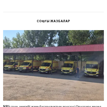
СОҢҒЫ ЖАЗБАЛАР
89% тозу деңгейі және басшылықтың ауысуы: Оралдағы жедел