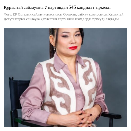
Құрылтай сайлауына 7 партиядан 545 кандидат тіркелді
Фото: ҚР Орталық сайлау комиссиясы Орталық сайлау комиссиясы Құрылтай
депутаттарын сайлауға қатысатын партиялық тізімдерді тіркеуді аяқтады.