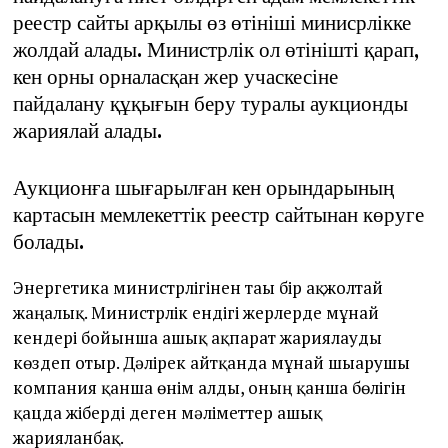
реестр сайты арқылы өз өтініші минисрлікке
жолдай алады. Министрлік ол өтінішті қарап,
кен орны орналасқан жер учаскесіне
пайдалану құқығын беру туралы аукционды
жариялай алады.
Аукционға шығарылған кен орындарының
картасын мемлекеттік реестр сайтынан көруге
болады.
Энергетика министрлігінен тағы бір ақжолтай
жаңалық. Министрлік ендігі жерлерде мұнай
кендері бойынша ашық ақпарат жариялауды
көздеп отыр. Дәлірек айтқанда мұнай шығарушы
компания қанша өнім алды, оның қанша бөлігін
қацда жіберді деген мәліметтер ашық
жарияланбақ.