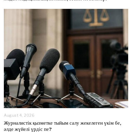
August 4, 2026
A
u
Журналистік қызметке тыйым салу жекелеген үкім бе,
g
әлде жүйелі үрдіс пе?
u