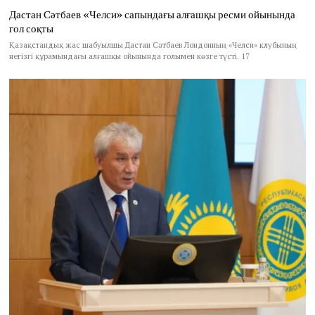
Дастан Сәтбаев «Челси» сапындағы алғашқы ресми ойынында
гол соқты
Қазақстандық жас шабуылшы Дастан Сәтбаев Лондонның «Челси» клубының
негізгі құрамындағы алғашқы ойынында голымен көзге түсті. 17