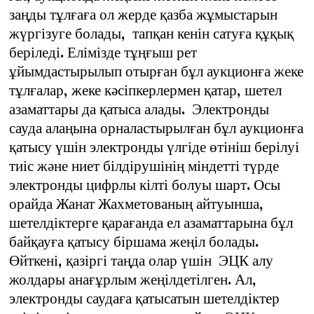
заңды тұлғаға ол жерде қазба жұмыстарын
жүргізуге болады, тапқан кенін сатуға құқық
беріледі. Елімізде тұңғыш рет
ұйымдастырылып отырған бұл аукционға жеке
тұлғалар, жеке кәсіпкерлермен қатар, шетел
азаматтары да қатыса алады. Электронды
сауда алаңына орналастырылған бұл аукционға
қатысу үшін электронды үлгіде өтініш берілуі
тиіс және ниет білдірушінің міндетті түрде
электронды цифрлы кілті болуы шарт. Осы
орайда Жанат Жахметованың айтуынша,
шетелдіктерге қарағанда ел азаматтарына бұл
байқауға қатысу біршама жеңіл болады.
Өйткені, қазіргі таңда олар үшін ЭЦК алу
жолдары анағұрлым жеңілдетілген. Ал,
электронды саудаға қатысатын шетелдіктер