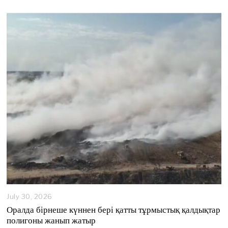
s
t
4
,
2
0
2
6
July 30, 2026
Оралда бірнеше күннен бері қатты тұрмыстық қалдықтар
полигоны жанып жатыр