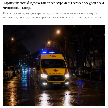
Тарихи жетістік! Қазақстан ерлер құрамасы семсерлесуден әлем
чемпионы атанды
Гонконгте семсерлесуден ересектер арасындағы әлем чемпионаты өтуде.
Аталмыш додада Қазақстан ерлер құрамасы тарихи жетістікке қол жеткізіп,