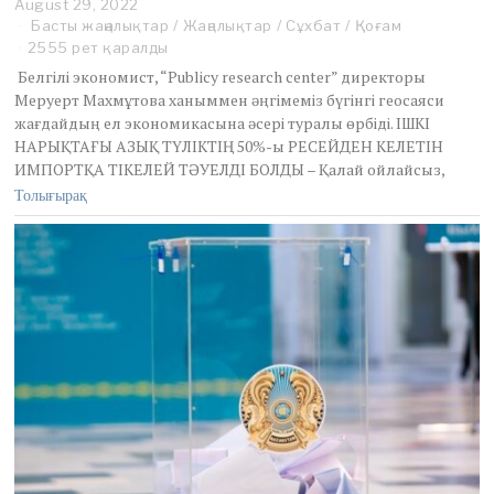
August 29, 2022
A
u
Басты жаңалықтар
/
Жаңалықтар
/
Сұхбат
/
Қоғам
g
2555 рет қаралды
u
Белгілі экономист, “Publicy research center” директоры
s
Меруерт Махмұтова ханыммен әңгімеміз бүгінгі геосаяси
t
жағдайдың ел экономикасына әсері туралы өрбіді. ІШКІ
2
9
НАРЫҚТАҒЫ АЗЫҚ ТҮЛІКТІҢ 50%-ы РЕСЕЙДЕН КЕЛЕТІН
,
ИМПОРТҚА ТІКЕЛЕЙ ТӘУЕЛДІ БОЛДЫ – Қалай ойлайсыз,
2
Толығырақ
0
2
2