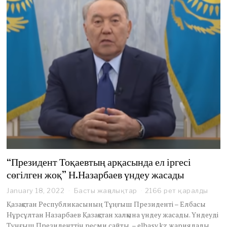
“Президент Тоқаевтың арқасында ел іргесі
сөгілген жоқ” Н.Назарбаев үндеу жасады
January 18, 2022
J
Басты жаңалықтар
2166 рет қаралды
a
Қазақстан Республикасының Тұңғыш Президенті – Елбасы
n
Нұрсұлтан Назарбаев Қазақстан халқына үндеу жасады. Үндеуді
u
Тұңғыш Президенттің ресми сайты – elbasy.kz жариялады.