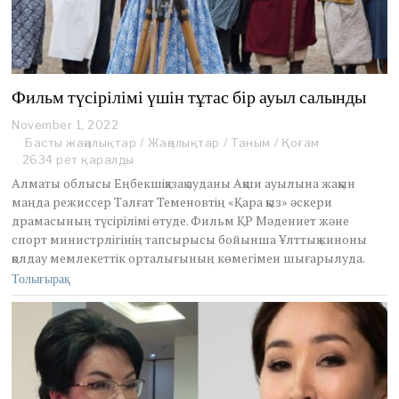
Фильм түсірілімі үшін тұтас бір ауыл салынды
November 1, 2022
Басты жаңалықтар
/
Жаңалықтар
/
Таным
/
Қоғам
2634 рет қаралды
Алматы облысы Еңбекшіқазақ ауданы Ақши ауылына жақын
маңда режиссер Талғат Теменовтің «Қара қыз» әскери
драмасының түсірілімі өтуде. Фильм ҚР Мәдениет және
спорт министрлігінің тапсырысы бойынша Ұлттық киноны
қолдау мемлекеттік орталығының көмегімен шығарылуда.
Толығырақ