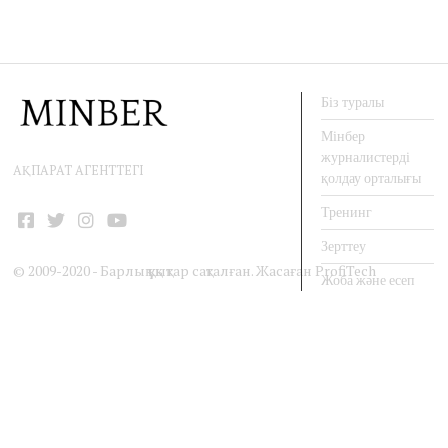
Біз туралы
Мінбер
журналистерді
АҚПАРАТ АГЕНТТЕГІ
қолдау орталығы
Тренинг
Facebook
Twitter
Instagram
YouTube
Зерттеу
© 2009-2020 - Барлық құқықтар сақталған. Жасаған
ProfiTech
Жоба және есеп