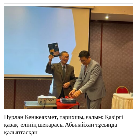
2
Нұрлан Кенжеахмет, тарихшы, ғалым: Қазіргі
қазақ елінің шекарасы Абылайхан тұсында
қалыптасқан