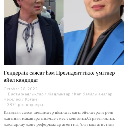
Гендерлік саясат һәм Президенттікке үміткер
әйел кандидат
October 26, 2022
O
Басты жаңалықтар
c
/
Жаңалықтар
/
Көп балалы аналар
мәселесі
/
Қоғам
t
o
3874 рет қаралды
b
Қазақстан саяси шешімдер қабылдаудағы әйелдердің рөлі
e
жағынан мақтанарлық хәлде емес екені анық. Стратегиялық
r
жоспарлау және реформалар агенттігі, Ұлттық статистика
2