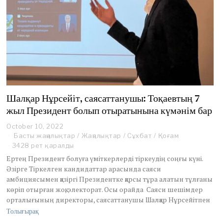
Шалқар Нұрсейіт, саясаттанушы: Тоқаевтың 7
жыл Президент болып отыратынына күмәнім бар
October 10, 2022
O
c
Басты жаңалықтар
/
Жаңалықтар
/
Сұхбат
/
Қоғам
t
3428 рет қаралды
o
Ертең Президент болуға үміткерлерді тіркеудің соңғы күні.
b
Әзірге Тіркелген кандидаттар арасында саяси
e
амбициясымен қазіргі Президентке қарсы тұра алатын тұлғаны
r
1
көріп отырған жоқ, электорат. Осы орайда Саяси шешімдер
0
орталығының директоры, саясаттанушы Шалқар Нұрсейітпен
,
Толығырақ
2