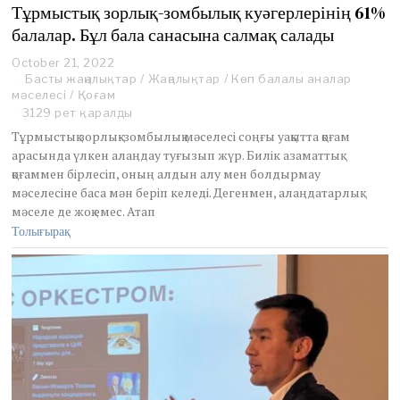
Тұрмыстық зорлық-зомбылық куәгерлерінің 61%
балалар. Бұл бала санасына салмақ салады
October 21, 2022
N
Басты жаңалықтар
o
/
Жаңалықтар
/
Көп балалы аналар
мәселесі
/
Қоғам
v
e
3129 рет қаралды
m
Тұрмыстық зорлық-зомбылық мәселесі соңғы уақытта қоғам
b
арасында үлкен алаңдау туғызып жүр. Билік азаматтық
e
қоғаммен бірлесіп, оның алдын алу мен болдырмау
r
мәселесіне баса мән беріп келеді. Дегенмен, алаңдатарлық
7
,
мәселе де жоқ емес. Атап
2
Толығырақ
0
2
2