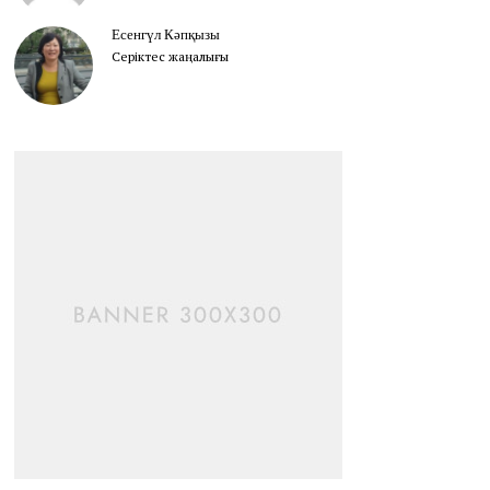
Есенгүл Кәпқызы
Серіктес жаңалығы