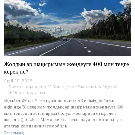
Жолдың әр шақырымын жөндеуге 400 млн теңге
керек пе?
April 20, 2022
A
p
Басты жаңалықтар
/
Жаңалықтар
/
Экономика
/
Қоғам
r
2618 рет қаралды
i
«ҚазАвтоЖол» Ұлттық компаниясы» АҚ еліміздің батыс
l
өңірінде 36 шақырым жолдың әр шақырымын жөндеуге 400
2
млн теңгеден астам қаржы бөлуді жоспарлап отыр, деп
0
,
жазады Qarazhat . Мемлекеттік сатып алулар порталында
2
аталған компания автомобиль
0
Толығырақ
2