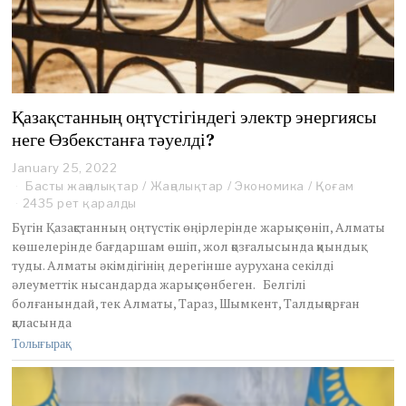
Қазақстанның оңтүстігіндегі электр энергиясы
неге Өзбекстанға тәуелді?
January 25, 2022
J
a
Басты жаңалықтар
/
Жаңалықтар
/
Экономика
/
Қоғам
n
2435 рет қаралды
u
Бүгін Қазақстанның оңтүстік өңірлерінде жарық сөніп, Алматы
a
көшелерінде бағдаршам өшіп, жол қозғалысында қиындық
r
туды. Алматы әкімдігінің дерегінше аурухана секілді
y
2
әлеуметтік нысандарда жарық сөнбеген. Белгілі
5
болғанындай, тек Алматы, Тараз, Шымкент, Талдықорған
,
қаласында
2
Толығырақ
0
2
2