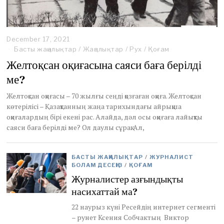
December 17, 2021
D
e
Басты жаңалықтар
/
Жаңалықтар
/
Рух
/
Қоғам
c
Желтоқсан оқиғасына саяси баға берілді
e
m
ме?
b
e
Желтоқсан оқиғасы – 70 жылғы сеңді қозғаған оқиға. Желтоқсан
r
көтерілісі – Қазақтанның жаңа тарихындағы айрықша
1
оқиғалардың бірі екені рас. Алайда, дәл осы оқиғаға лайықты
7
саяси баға берілді ме? Ол даулы сұрақ. Ал,
,
2
0
2
БАСТЫ ЖАҢАЛЫҚТАР
/
ЖУРНАЛИСТ
1
БОЛАМ ДЕСЕҢІЗ
/
ҚОҒАМ
Журналистер азғындықты
насихаттай ма?
22 наурыз күні Ресейдің интернет сегменті
– рунет Ксения Собчактың Виктор