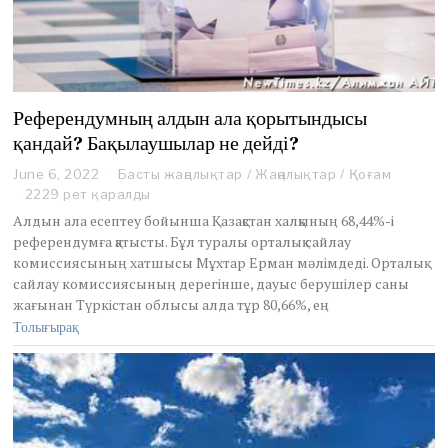
Референдумның алдын ала қорытындысы
қандай? Бақылаушылар не дейді?
June 6, 2022
J
Басты жаңалықтар
/
Жаңалықтар
/
Қоғам
u
2229 рет қаралды
n
Алдын ала есептеу бойынша Қазақстан халқының 68,44%-і
e
референдумға қатысты. Бұл туралы орталық сайлау
6
комиссиясының хатшысы Мұхтар Ерман мәлімдеді. Орталық
,
сайлау комиссиясының дерегінше, дауыс берушілер саны
2
0
жағынан Түркістан облысы алда тұр 80,66%, ең
2
Толығырақ
2