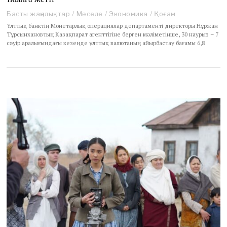
Басты жаңалықтар
/
Мәселе
/
Экономика
/
Қоғам
Ұлттық банктің Монетарлық операциялар департаменті директоры Нұржан
Тұрсынхановтың Қазақпарат агенттігіне берген мәліметінше, 30 наурыз – 7
сәуір аралығындағы кезеңде ұлттық валютаның айырбастау бағамы 6,8