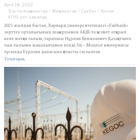
April 18, 2022
A
p
Басты жаңалықтар
/
Жаңалықтар
/
Сұхбат
/
Қоғам
r
4795 рет қаралды
i
2021 жылдан бастап, Харвард университетіндегі «Fairbank»
l
зерттеу орталығының шақыруымен АҚШ-та қызмет атқарып
1
келе жатқан ғалым, тарихшы Нұрлан Кенжеахмет Қазақстанға
9
,
тың ғылыми жаңалығымен келді. Ол – Моңғол империясы
2
тұсында Еуразия даласына қатысты сызылған
0
Толығырақ
2
2