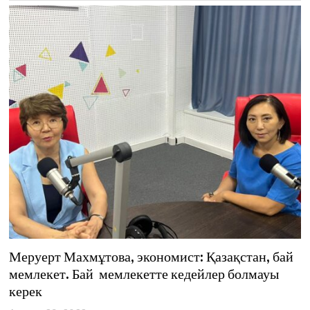
0
2
2
Меруерт Махмұтова, экономист: Қазақстан, бай
мемлекет. Бай мемлекетте кедейлер болмауы
керек