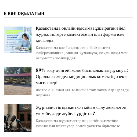
ЕҢ КӨП ОҚЫЛАТЫН
Қазақстанда онлайн-қысымға ұшыраған әйел
журналистерге көмектесетін платформа іске
қосылды
Қазақстанда кәсіби қызметіне байланысты
кибербуллингке, онлайн-қудалауға, қоқан-лоқы мен
әлеуметтік желілердегі
89% тозу деңгейі және басшылықтың ауысуы:
Оралдағы жедел медициналық көмектің өзекті
мәселелері
Фото: А. Шамай 400 мыңнан астам халқы бар Оралда
нормаға
Журналистік қызметке тыйым салу жекелеген
үкім бе, әлде жүйелі үрдіс пе?
Қазақстанда журналистердің кәсіби қызметіне
қойылатын шектеулер соңғы уақытта бірнеше іс