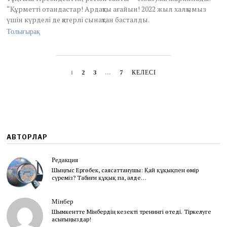
a
“Құрметті отандастар! Ардақты ағайын! 2022 жыл халқымыз
r
y
үшін күрделі де қатерлі сынақтан басталды.
1
Толығырақ
8
,
2
0
1
2
3
…
7
КЕЛЕСІ
2
2
АВТОРЛАР
Редакция
Шыңғыс Ергөбек, cаясаттанушы: Қай құқықпен өмір
сүреміз? Табиғи құқық па, әлде…
Мінбер
Шымкентте Мінбердің кезекті тренингі өтеді. Тіркелуге
асығыңыздар!