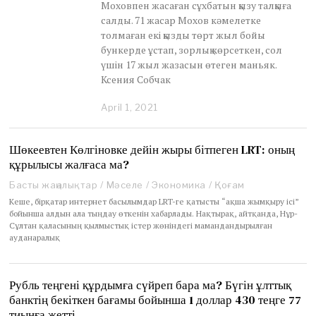
Моховпен жасаған сұхбатын қызу талқыға
салды. 71 жасар Мохов кәмелетке
толмаған екі қызды төрт жыл бойы
бункерде ұстап, зорлық көрсеткен, сол
үшін 17 жыл жазасын өтеген маньяк.
Ксения Собчак
April 1, 2021
A
p
r
i
Шөкеевтен Көлгіновке дейін жыры бітпеген LRT: оның
l
құрылысы жалғаса ма?
3
,
Басты жаңалықтар
/
Мәселе
/
Экономика
/
Қоғам
2
Кеше, бірқатар интернет басылымдар LRT-ге қатысты “ақша жымқыру ісі”
0
бойынша алдын ала тыңдау өткенін хабарлады. Нақтырақ, айтқанда, Нұр-
2
Сұлтан қаласының қылмыстық істер жөніндегі мамандандырылған
1
ауданаралық
Рубль теңгені құрдымға сүйреп бара ма? Бүгін ұлттық
банктің бекіткен бағамы бойынша 1 доллар 430 теңге 77
тиынға жетті