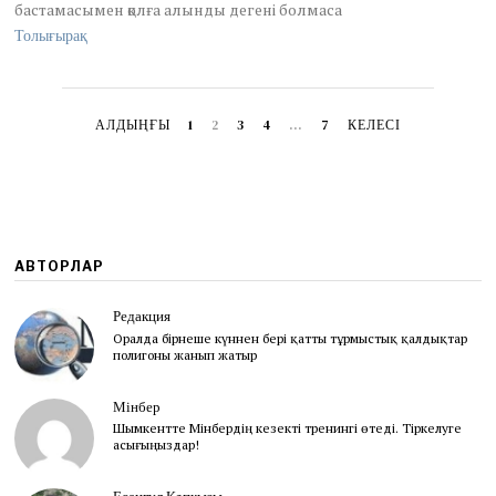
,
бастамасымен қолға алынды дегені болмаса
2
Толығырақ
0
2
1
АЛДЫҢҒЫ
1
2
3
4
…
7
КЕЛЕСІ
АВТОРЛАР
Редакция
Оралда бірнеше күннен бері қатты тұрмыстық қалдықтар
полигоны жанып жатыр
Мінбер
Шымкентте Мінбердің кезекті тренингі өтеді. Тіркелуге
асығыңыздар!