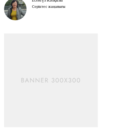
Есенгүл Кәпқызы
Серіктес жаңалығы