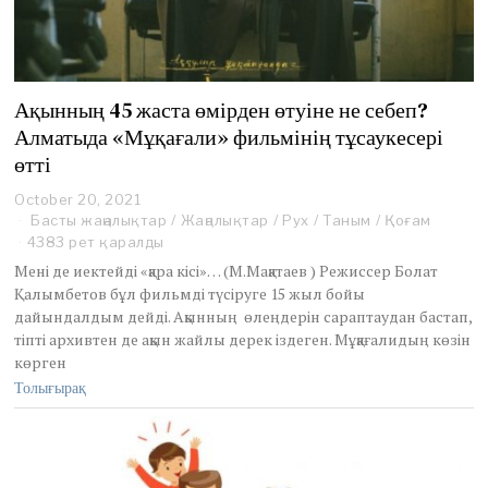
Ақынның 45 жаста өмірден өтуіне не себеп?
Алматыда «Мұқағали» фильмінің тұсаукесері
өтті
October 20, 2021
J
a
Басты жаңалықтар
/
Жаңалықтар
/
Рух
/
Таным
/
Қоғам
n
4383 рет қаралды
u
Мені де иектейді «қара кісі»… (М.Мақатаев ) Режиссер Болат
a
Қалымбетов бұл фильмді түсіруге 15 жыл бойы
r
дайындалдым дейді. Ақынның өлеңдерін сараптаудан бастап,
y
2
тіпті архивтен де ақын жайлы дерек іздеген. Мұқағалидың көзін
1
көрген
,
Толығырақ
2
0
2
3