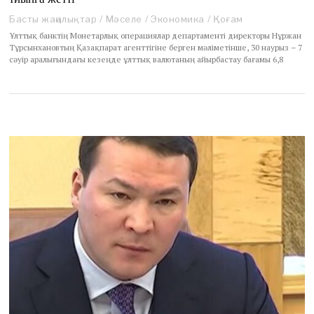
Басты жаңалықтар
/
Мәселе
/
Экономика
/
Қоғам
Ұлттық банктің Монетарлық операциялар департаменті директоры Нұржан
Тұрсынхановтың Қазақпарат агенттігіне берген мәліметінше, 30 наурыз – 7
сәуір аралығындағы кезеңде ұлттық валютаның айырбастау бағамы 6,8