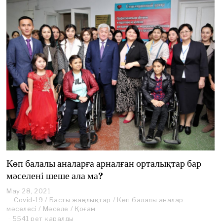
Көп балалы аналарға арналған орталықтар бар
мәселені шеше ала ма?
May 28, 2021
J
Covid-19
/
Басты жаңалықтар
u
/
Көп балалы аналар
мәселесі
/
Мәселе
n
/
Қоғам
e
5541 рет қаралды