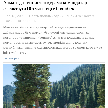
Алматыда теннистен құрама командалар
жасақтауға 105 млн теңге бөлінбек
June 17, 2021
J
Басты жаңалықтар
/
Экономика
/
Қоғам
u
5820 рет қаралды
n
Мемлекеттік сатып алулар сайтында жарияланған
e
хабарламада бұл қызмет «Әр түрлі жас санаттарында
1
көгалдар теннисінен (теннис) Алматы қаласының құрама
9
командасын қалыптастыру, оқу үдерісін және қалалық,
,
2
республикалық және халықаралық жарыстарда өнер көрсетуге
0
іріктеу (іріктеу
2
Толығырақ
1