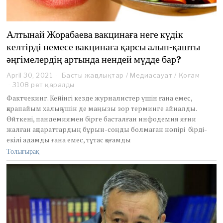
Алтынай Жорабаева вакцинаға неге күдік
келтірді немесе вакцинаға қарсы алып-қашты
әңгімелердің артында нендей мүдде бар?
April 30, 2021
M
Басты жаңалықтар
/
Медиасауат
/
Қоғам
a
3108 рет қаралды
y
Фактчекинг. Кейінгі кезде журналистер үшін ғана емес,
2
қарапайым халық үшін де маңызы зор терминге айналды.
,
Өйткені, пандемиямен бірге басталған инфодемия яғни
2
жалған ақпараттардың бұрын-соңды болмаған нөпірі бірді-
0
2
екілі адамды ғана емес, тұтас қоғамды
1
Толығырақ