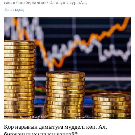
r
саяси баға берілді ме? Ол даулы сұрақ. Ал,
1
Толығырақ
7
,
2
0
2
1
Қор нарығын дамытуға мүдделі көп. Ал,
биржаның ұсынысы қандай?