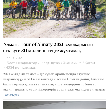
Алматы Tour of Almaty 2021 веложарысын
өткізуге 311 миллион теңге жұмсамақ
June 9, 2021
J
u
Басты жаңалықтар
/
Жаңалықтар
/
Экономика
/
Қоғам
n
4334 рет қаралды
e
2021 жылдың тамыз – қыркүйегі аралығында өтуі тиіс
1
шараның құны 311 млн теңгеден астам. Осыған дейін, Алматы
3
билігі қыруар қаржыға алыс-жақын шетелдерден 40 блогер
,
2
әкеліп, қаланың көрікті жерлерін аралатады екен, деген ақпарат
0
Толығырақ
2
1