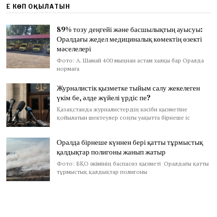
ЕҢ КӨП ОҚЫЛАТЫН
89% тозу деңгейі және басшылықтың ауысуы:
Оралдағы жедел медициналық көмектің өзекті
мәселелері
Фото: А. Шамай 400 мыңнан астам халқы бар Оралда
нормаға
Журналистік қызметке тыйым салу жекелеген
үкім бе, әлде жүйелі үрдіс пе?
Қазақстанда журналистердің кәсіби қызметіне
қойылатын шектеулер соңғы уақытта бірнеше іс
Оралда бірнеше күннен бері қатты тұрмыстық
қалдықтар полигоны жанып жатыр
Фото: БҚО әкімінің баспасөз қызметі Оралдағы қатты
тұрмыстық қалдықтар полигоны