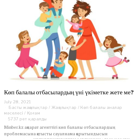
Көп балалы отбасылардың үні үкіметке жете ме?
July 28, 2021
J
Басты жаңалықтар
u
/
Жаңалықтар
/
Көп балалы аналар
мәселесі
/
Қоғам
l
y
5737 рет қаралды
2
Minber.kz ақпарат агенттігі көп балалы отбасылардың
8
проблемасына қатысты сауалнама қорытындысын
,