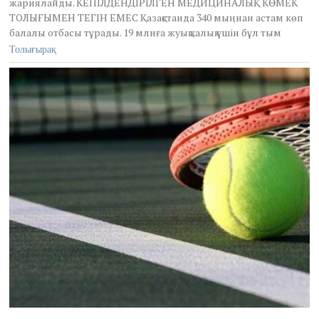
жариялайды. КЕПІЛДЕНДІРІЛГЕН МЕДИЦИНАЛЫҚ КӨМЕК
2
ТОЛЫҒЫМЕН ТЕГІН ЕМЕС Қазақстанда 340 мыңнан астам көп
0
2
балалы отбасы тұрады. 19 млнға жуық халық үшін бұл тым
1
Толығырақ