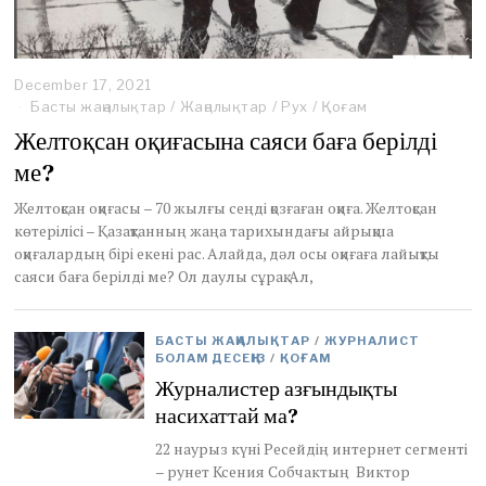
December 17, 2021
D
e
Басты жаңалықтар
/
Жаңалықтар
/
Рух
/
Қоғам
c
Желтоқсан оқиғасына саяси баға берілді
e
m
ме?
b
e
Желтоқсан оқиғасы – 70 жылғы сеңді қозғаған оқиға. Желтоқсан
r
көтерілісі – Қазақтанның жаңа тарихындағы айрықша
1
оқиғалардың бірі екені рас. Алайда, дәл осы оқиғаға лайықты
7
саяси баға берілді ме? Ол даулы сұрақ. Ал,
,
2
0
2
БАСТЫ ЖАҢАЛЫҚТАР
/
ЖУРНАЛИСТ
1
БОЛАМ ДЕСЕҢІЗ
/
ҚОҒАМ
Журналистер азғындықты
насихаттай ма?
22 наурыз күні Ресейдің интернет сегменті
– рунет Ксения Собчактың Виктор