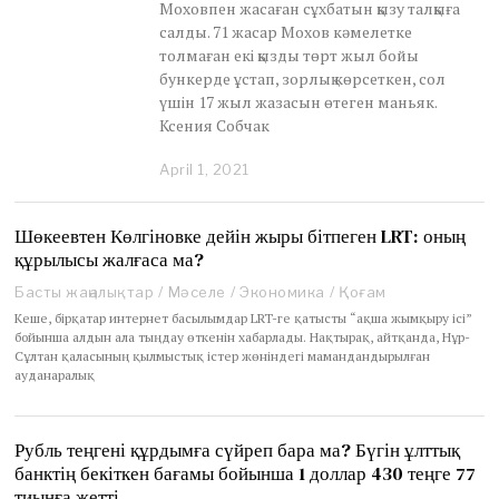
Моховпен жасаған сұхбатын қызу талқыға
салды. 71 жасар Мохов кәмелетке
толмаған екі қызды төрт жыл бойы
бункерде ұстап, зорлық көрсеткен, сол
үшін 17 жыл жазасын өтеген маньяк.
Ксения Собчак
April 1, 2021
A
p
r
i
Шөкеевтен Көлгіновке дейін жыры бітпеген LRT: оның
l
құрылысы жалғаса ма?
3
,
Басты жаңалықтар
/
Мәселе
/
Экономика
/
Қоғам
2
Кеше, бірқатар интернет басылымдар LRT-ге қатысты “ақша жымқыру ісі”
0
бойынша алдын ала тыңдау өткенін хабарлады. Нақтырақ, айтқанда, Нұр-
2
Сұлтан қаласының қылмыстық істер жөніндегі мамандандырылған
1
ауданаралық
Рубль теңгені құрдымға сүйреп бара ма? Бүгін ұлттық
банктің бекіткен бағамы бойынша 1 доллар 430 теңге 77
тиынға жетті