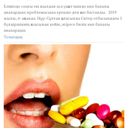
4
Елімізде соңғы екі жылдан аса уақыт ішінде көп балалы
,
аналардың проблемасына ерекше ден қою басталды. 2019
2
жылы, 4- ақпанда Нұр-Сұлтан қаласында Ситер отбасындағы 5
0
бүлдіршіннің қазасынан кейін, әсіресе билік көп балалы
2
1
аналардың
Толығырақ