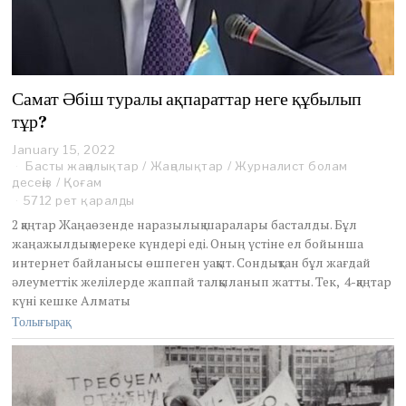
Самат Әбіш туралы ақпараттар неге құбылып
тұр?
January 15, 2022
J
Басты жаңалықтар
a
/
Жаңалықтар
/
Журналист болам
десеңіз
/
Қоғам
n
u
5712 рет қаралды
a
2 қаңтар Жаңаөзенде наразылық шаралары басталды. Бұл
r
жаңажылдық мереке күндері еді. Оның үстіне ел бойынша
y
интернет байланысы өшпеген уақыт. Сондықтан бұл жағдай
1
әлеуметтік желілерде жаппай талқыланып жатты. Тек, 4-қаңтар
5
,
күні кешке Алматы
2
Толығырақ
0
2
2