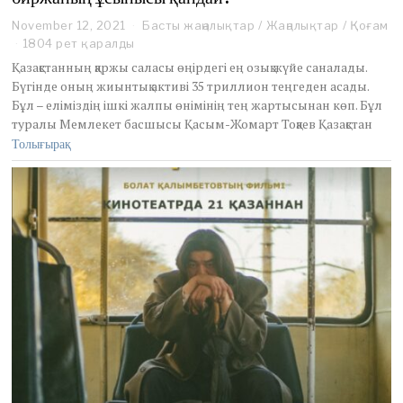
November 12, 2021
N
Басты жаңалықтар
/
Жаңалықтар
/
Қоғам
o
1804 рет қаралды
v
Қазақстанның қаржы саласы өңірдегі ең озық жүйе саналады.
e
Бүгінде оның жиынтық активі 35 триллион теңгеден асады.
m
Бұл – еліміздің ішкі жалпы өнімінің тең жартысынан көп. Бұл
b
туралы Мемлекет басшысы Қасым-Жомарт Тоқаев Қазақстан
e
r
Толығырақ
1
3
,
2
0
2
1