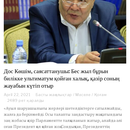
Дос Көшім, саясаттанушы: Бес жыл бұрын
билікке ультиматум қойған халық, қазір соның
жауабын күтіп отыр
April 22, 2021
A
Басты жаңалықтар
/
Мәселе
/
Қоғам
p
2489 рет қаралды
r
«Ауыл шаруашылығы жерлері шетелдіктерге сатылмайды,
i
жалға да берілмейді. Осы талапты заңдастыру мақсатындағы
l
заң жобасы қазір Парламентте талқыланып жатыр, алайда әлі
2
оған Президент қол қойған жоқ. Сондықтан, Президенттің
2