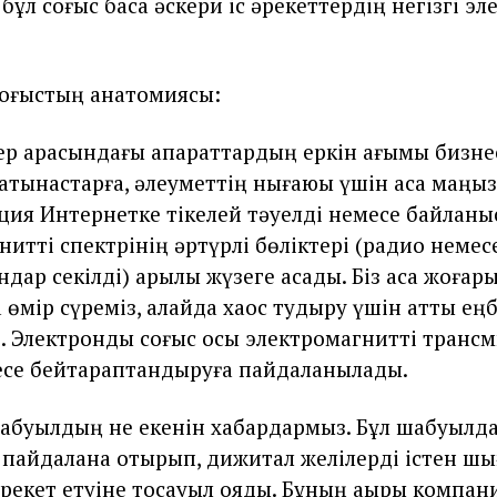
 бұл соғыс басқа әскери іс әрекеттердің негізгі э
 соғыстың анатомиясы:
р арасындағы ақпараттардың еркін ағымы бизне
 қатынастарға, әлеуметтің нығаюы үшін аса маңыз
ия Интернетке тікелей тәуелді немесе байлан
нитті спектрінің әртүрлі бөліктері (радио немес
дар секілді) арқылы жүзеге асады. Біз аса жоғар
 өмір сүреміз, алайда хаос тудыру үшін қатты ең
жоқ. Электронды соғыс осы электромагнитті транс
се бейтараптандыруға пайдаланылады.
шабуылдың не екенін хабардармыз. Бұл шабуылд
 пайдалана отырып, дижитал желілерді істен шы
әрекет етуіне тосқауыл қояды. Бұның ақыры компа