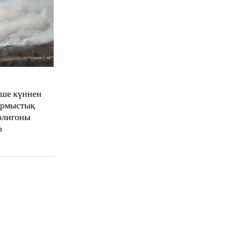
еше күннен
тұрмыстық
олигоны
р