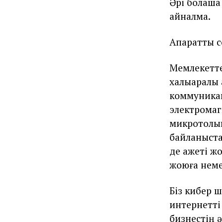
Әрі болашақ
айналмақ.
Ақпараттық
Мемлекетте
халықаралық
коммуникац
электромаг
микротолқын
байланыста
де қажеті 
жоюға неме
Біз кибер 
интернетті
бизнестің 