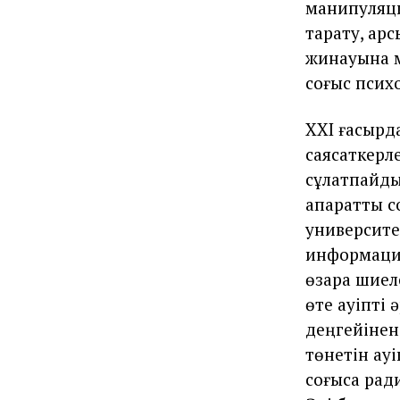
манипуляци
тарату, қар
жинауына м
соғыс псих
ХХІ ғасырда
саясаткерле
сұлатпайды,
ақпараттық 
университет
информация
өзара шиеле
өте қауіпті
деңгейінен
төнетін қау
соғысқа ра