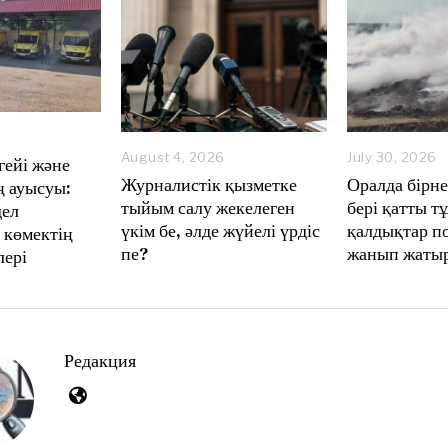
August 4, 2026
A
July 30, 2026
гейі және
u
Журналистік қызметке
Оралда бірн
 ауысуы:
g
тыйым салу жекелеген
бері қатты 
дел
u
үкім бе, әлде жүйелі үрдіс
қалдықтар п
s
 көмектің
t
пе?
жанып жаты
лері
4
,
2
0
2
6
Редакция