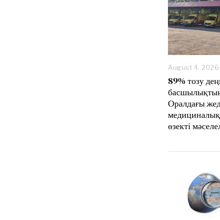
August 4, 2026
89% тозу дең
басшылықтың
Оралдағы же
медициналық
өзекті мәселе