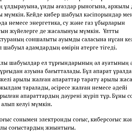
 құлдырауына, құнды қағаздар рыногына, қаржылық 
уы мүмкін. Кейде кибер шабуыл кәсіпорындар ме
да немесе энергетика, су және газ құбырларын
ын жүйелерге де жасалынуы мүмкін. Ұлттық
тураның соншалықты ауқымды саласына нұқсан ке
л шабуыл адамдардың өмірін қатерге тігеді.
лық шабуылдар ел тұрғындарының әл ауқатының ә
тұрғыдан азуына бағытталады. Бұл ақпарат құралд
желі арқылы жалған ақпараттар тарату арқылы жас
 жылдам таралады, әсіресе жалған немесе әдейі
ылған ақпараттардың дәурені жүріп тұр. Бұны 
 алып келуі мүмкін.
 соғыс сонымен электронды соғыс, киберсоғыс жә
лық соғыстардың жиынтығы.