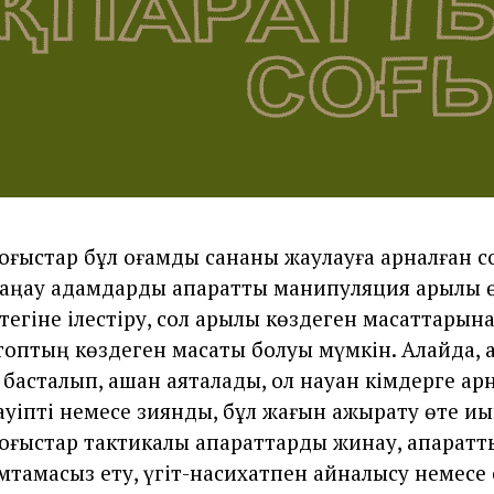
соғыстар бұл қоғамдық сананы жаулауға арналған с
аңқау адамдарды ақпараттық манипуляция арқылы 
тегіне ілестіру, сол арқылы көздеген мақсаттарына
 топтың көздеген мақсаты болуы мүмкін. Алайда, а
 басталып, қашан аяқталады, ол науқан кімдерге ар
қауіпті немесе зиянды, бұл жағын ажырату өте қиы
 соғыстар тактикалық ақпараттарды жинау, ақпара
амтамасыз ету, үгіт-насихатпен айналысу немесе