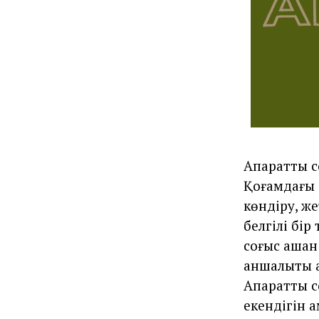
Ақпараттық 
Қоғамдағы 
көндіру, же
белгілі бір
соғыс қашан
қаншалықты 
Ақпараттық
екендігін қ