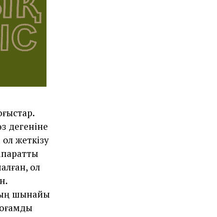
оғыстар.
өз дегеніне
 қол жеткізу
қпараттық
налған, ол
н.
ттың шынайы
 қоғамды