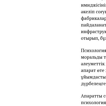
имиджісінің
әкеліп соғ
фабрикалар
пайдаланат
инфраструк
отырып, бұ
Психология
моральдық 
әлеуметтік 
ақпарат өте
ұйымдастыр
дүрбелеңге
Ақпараттық
психология