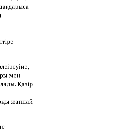
дағдарысқа
н
лтіре
лсіреуіне,
ары мен
алады. Қазір
соңы жаппай
не