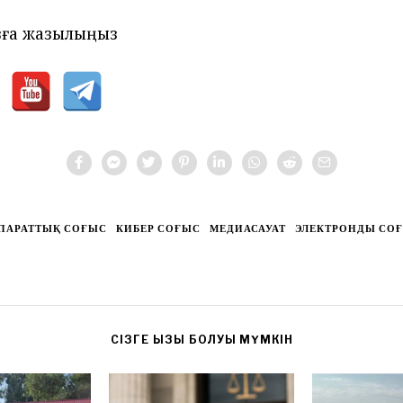
зға жазылыңыз
ПАРАТТЫҚ СОҒЫС
КИБЕР СОҒЫС
МЕДИАСАУАТ
ЭЛЕКТРОНДЫ СО
CІЗГЕ ҚЫЗЫҚ БОЛУЫ МҮМКІН