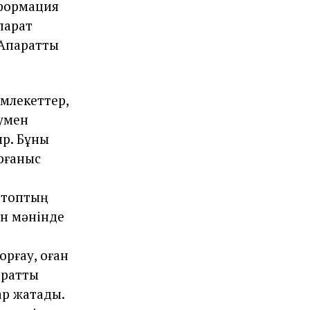
нформация
қпарат
қпараттық
емлекеттер,
румен
ыр. Бұны
орғаныс
п топтың
ын мәнінде
орғау, оған
араттық
ар жатады.