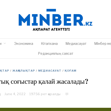
м
Экономика
Кітапхана
Медиасауат
Мінбер м
Редакциялық саясат
ЫҚТАР
/
ЖАҢАЛЫҚТАР
/
МЕДИАСАУАТ
/
ҚОҒАМ
ық соғыстар қалай жасалады?
я
June 4, 2022
J
19756 рет қаралды
u
n
e