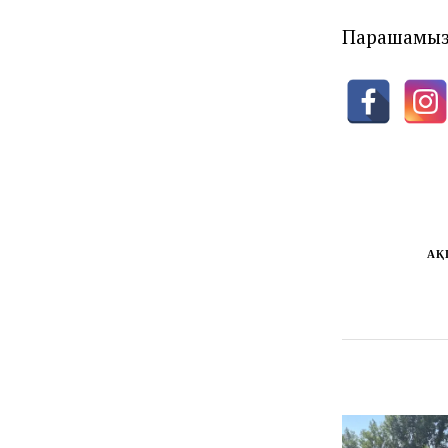
Парақшамы
АҚ