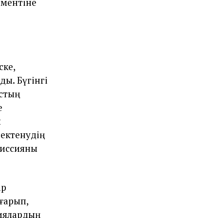
лементіне
ске,
ды. Бүгінгі
ыстың
е
ы
бектенудің
миссияны
ар
ғарып,
ниялардың