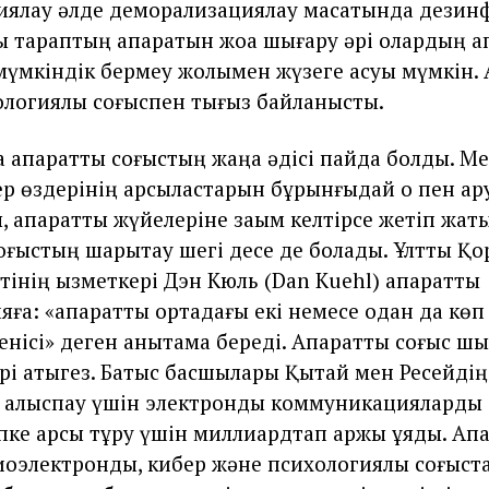
ялау әлде деморализациялау мақсатында дези
сы тараптың ақпаратын жоққа шығару әрі олардың а
үмкіндік бермеу жолымен жүзеге асуы мүмкін. А
ологиялық соғыспен тығыз байланысты.
 ақпараттық соғыстың жаңа әдісі пайда болды. М
р өздерінің қарсыластарын бұрынғыдай оқ пен қа
 ақпараттық жүйелеріне зақым келтірсе жетіп жат
соғыстың шарықтау шегі десе де болады. Ұлттық Қ
інің қызметкері Дэн Кюль (Dan Kuehl) ақпараттық
ға: «ақпараттық ортадағы екі немесе одан да кө
нісі» деген анықтама береді. Ақпараттық соғыс ш
 әрі қатыгез. Батыс басшылары Қытай мен Ресейдің
 қалыспау үшін электронды коммуникацияларды қ
іпке қарсы тұру үшін миллиардтап қаржы құяды. Ақп
диоэлектронды, кибер және психологиялық соғыст