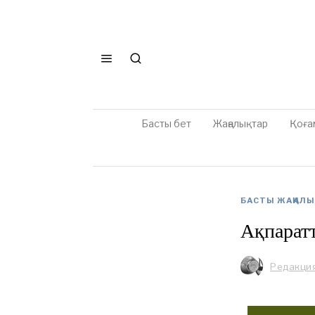
Басты бет
Жаңалықтар
Қоға
БАСТЫ ЖАҢАЛ
Ақпаратт
Редакци