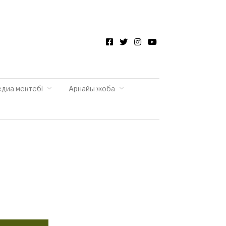
Facebook
Twitter
Instagram
YouTube
едиа мектебі
Арнайы жоба