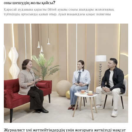
оны шешудің жолы қайсы?
Қарасай ауданына қарасты Әйтей ауылы соңғы жылдары экологиялық
түйткілдің ортасында қалып отыр. Ауыл маңындағы қоқыс полигоны
Журналист үні жетпейтіндердің үнін жоғарыға жеткізуді мақсат