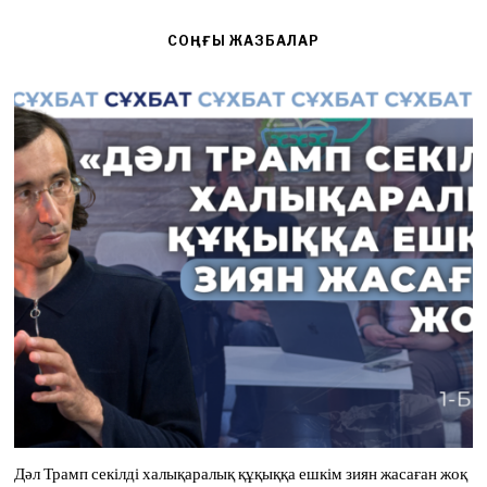
СОҢҒЫ ЖАЗБАЛАР
Дәл Трамп секілді халықаралық құқыққа ешкім зиян жасаған жоқ