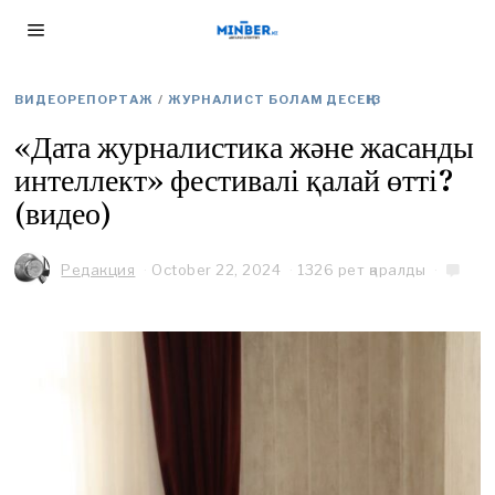
ВИДЕОРЕПОРТАЖ
/
ЖУРНАЛИСТ БОЛАМ ДЕСЕҢІЗ
«Дата журналистика және жасанды
интеллект» фестивалі қалай өтті?
(видео)
Редакция
October 22, 2024
F
1326 рет қаралды
e
b
r
u
a
r
y
2
,
2
0