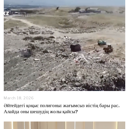
0
2
6
March 18, 2026
Әйтейдегі қоқыс полигоны: жағымсыз иістің бары рас.
Алайда оны шешудің жолы қайсы?