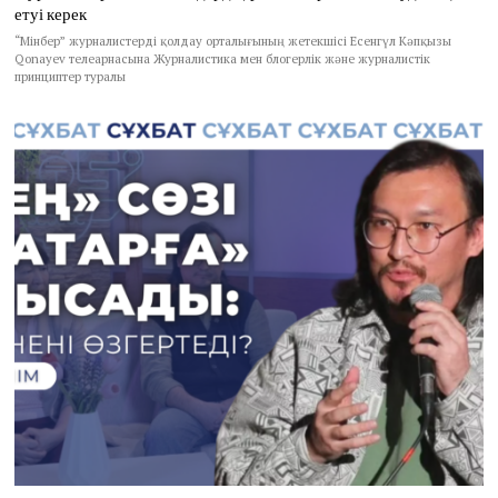
етуі керек
“Мінбер” журналистерді қолдау орталығының жетекшісі Есенгүл Кәпқызы
Qonayev телеарнасына Журналистика мен блогерлік және журналистік
принциптер туралы