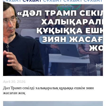
April 30, 2026
M
a
Дәл Трамп секілді халықаралық құқыққа ешкім зиян
y
жасаған жоқ
1
,
2