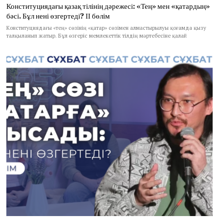
Конституциядағы қазақ тілінің дәрежесі: «Тең» мен «қатардың»
бәсі. Бұл нені өзгертеді? ІІ бөлім
Конституциядағы «тең» сөзінің «қатар» сөзімен алмастырылуы қоғамда қызу
талқыланып жатыр. Бұл өзгеріс мемлекеттік тілдің мәртебесіне қалай