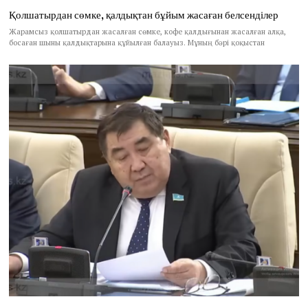
Қолшатырдан сөмке, қалдықтан бұйым жасаған белсенділер
Жарамсыз қолшатырдан жасалған сөмке, кофе қалдығынан жасалған алқа,
босаған шыны қалдықтарына құйылған балауыз. Мұның бәрі қоқыстан