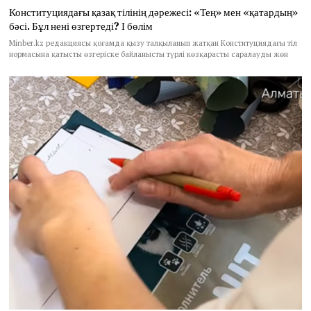
Конституциядағы қазақ тілінің дәрежесі: «Тең» мен «қатардың»
бәсі. Бұл нені өзгертеді? І бөлім
Minber.kz редакциясы қоғамда қызу талқыланып жатқан Конституциядағы тіл
нормасына қатысты өзгеріске байланысты түрлі көзқарасты саралауды жөн