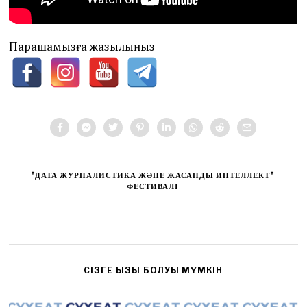
Парақшамызға жазылыңыз
"ДАТА ЖУРНАЛИСТИКА ЖӘНЕ ЖАСАНДЫ ИНТЕЛЛЕКТ"
ФЕСТИВАЛІ
CІЗГЕ ҚЫЗЫҚ БОЛУЫ МҮМКІН