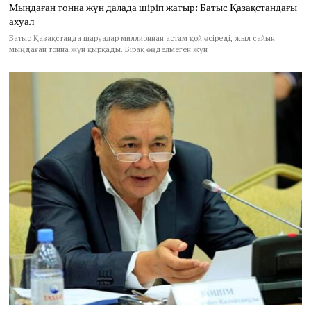
Мыңдаған тонна жүн далада шіріп жатыр: Батыс Қазақстандағы
ахуал
Батыс Қазақстанда шаруалар миллионнан астам қой өсіреді, жыл сайын
мыңдаған тонна жүн қырқады. Бірақ өңделмеген жүн