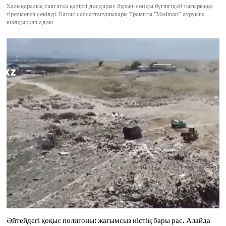
Халықаралық саясатқа қазіргі дағдарыс бұрын-соңды бүгінгідей тығырыққа
тірелмеген секілді. Батыс саясаттанушылары Трампты “Madman” ауруына
шалдыққан адам
Әйтейдегі қоқыс полигоны: жағымсыз иістің бары рас. Алайда