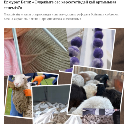
Ермұрат Бәпи: «Әлдекімге сес көрсететіндей қай артымызға
сенеміз?»
Мәжілістің жалпы отырысында конституциялық реформа бойынша сөйлеген
сөзі. 4 ақпан 2026 жыл. Парақшамызға жазылыңыз