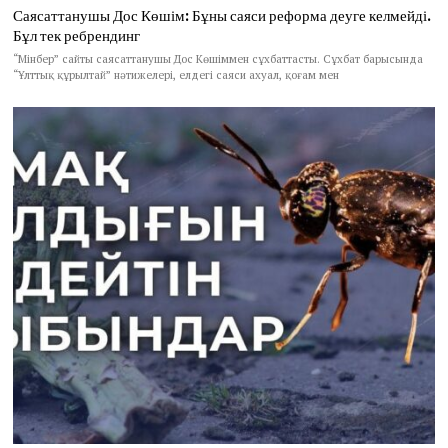
Саясаттанушы Дос Көшім: Бұны саяси реформа деуге келмейді.
Бұл тек ребрендинг
“Мінбер” сайты саясаттанушы Дос Көшіммен сұхбаттасты. Сұхбат барысында
“Ұлттық құрылтай” нәтижелері, елдегі саяси ахуал, қоғам мен