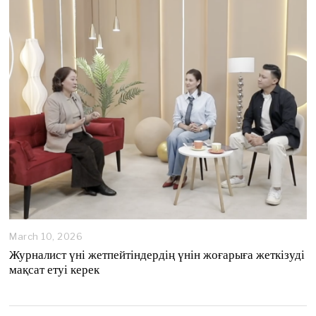
March 10, 2026
M
a
Журналист үні жетпейтіндердің үнін жоғарыға жеткізуді
r
мақсат етуі керек
c
h
1
0