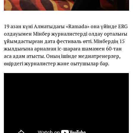
19 қазан күні Алматыдағы «Ramada» қонақ үйінде ERG
қолдауымен Мінбер журналистерді қолдау орталығы
ұйымдастырған дата фестиваль өтті. Мінбердің 15
жылдығына арналған іс-шараға шамамен 60-тан
аса адам қатысты. Оның ішінде медиатренерлер,
өңірдегі журналистер және оқытушылар бар.