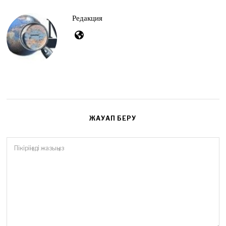
,
2
Редакция
0
2
6
ЖАУАП БЕРУ