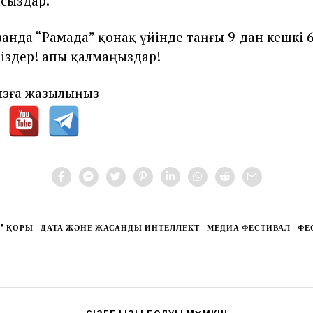
сыздар.
занда “Рамада” қонақ үйінде таңғы 9-дан кешкі 6
ңіздер! Қапы қалмаңыздар!
зға жазылыңыз
" ҚОРЫ
ДАТА ЖӘНЕ ЖАСАНДЫ ИНТЕЛЛЕКТ
МЕДИА ФЕСТИВАЛ
ФЕ