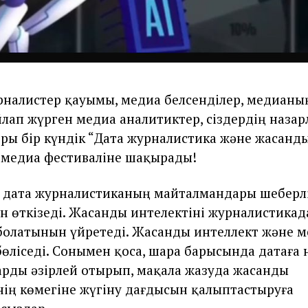
урналистер қауымы, медиа белсенділер, медиан
лап жүрген медиа аналитиктер, сіздердің наза
оры бір күндік “Дата журналистика және жасанд
 медиа фестиваліне шақырады!
 дата журналистиканың майталмандары шеберл
 өткізеді. Жасанды интелектіні журналистикад
болатынын үйретеді. Жасанды интеллект және 
бөліседі. Сонымен қоса, шара барысында датаға 
рды әзірлей отырып, мақала жазуда жасанды
нің көмегіне жүгіну дағдысын қалыптастыруға