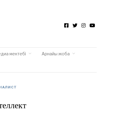
Facebook
Twitter
Instagram
YouTube
едиа мектебі
Арнайы жоба
НАЛИСТ
теллект