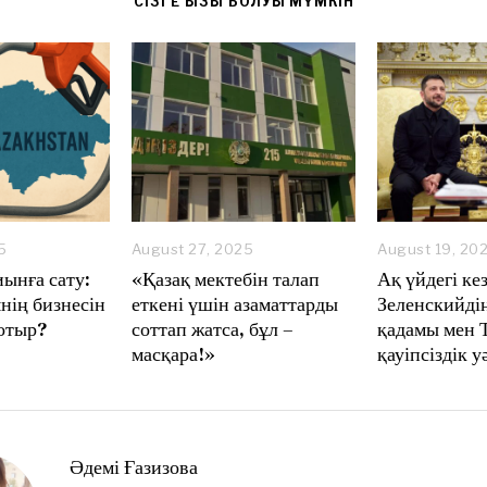
CІЗГЕ ҚЫЗЫҚ БОЛУЫ МҮМКІН
5
A
August 27, 2025
A
August 19, 20
u
u
иынға сату:
«Қазақ мектебін талап
Ақ үйдегі ке
g
g
нің бизнесін
еткені үшін азаматтарды
Зеленскийді
u
u
отыр?
соттап жатса, бұл –
қадамы мен 
s
s
t
t
масқара!»
қауіпсіздік у
2
2
7
7
,
,
2
2
0
0
Әдемі Ғазизова
2
2
5
5