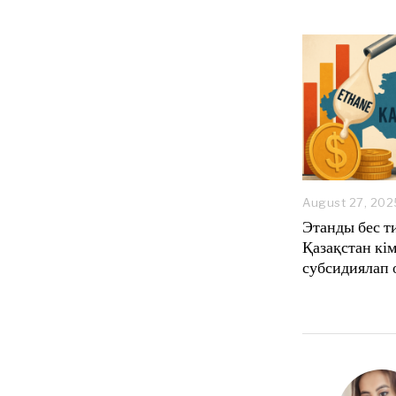
August 27, 202
Этанды бес т
Қазақстан кім
субсидиялап 