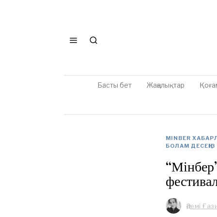
Басты бет
Жаңалықтар
Қоға
MINBER ХАБА
БОЛАМ ДЕСЕҢІЗ
“Мінбер”
фестива
Әдемі Ғаз