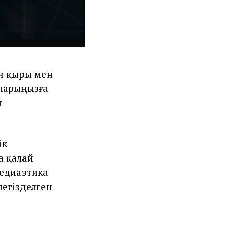
ың қыры мен
рларыңызға
ы
ік
а қалай
медиаэтика
негізделген