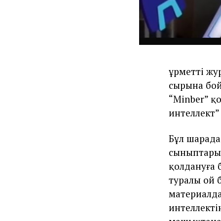
Құрметті ж
сырына бой
“Minber” қ
интеллект”
Бұл шарада
сыныптарын
қолдануға 
туралы ой 
материалда
интеллекті