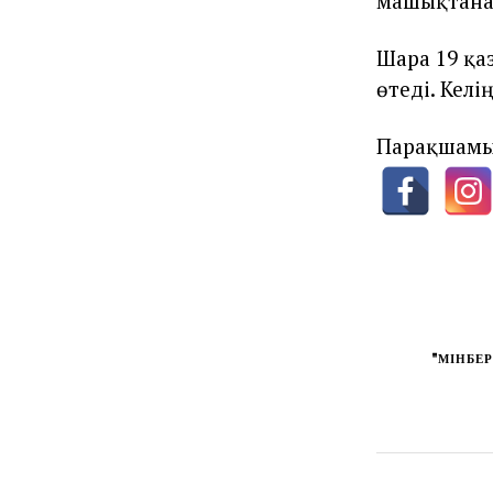
машықтана
Шара 19 қа
өтеді. Келі
Парақшамы
"МІНБЕР