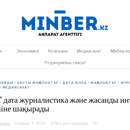
м
Экономика
Кітапхана
Медиасауат
Мінбер м
Редакциялық саясат
РЛАЙДЫ
/
БАСТЫ ЖАҢАЛЫҚТАР
/
ДАТА ЖОБА
/
ЖАҢАЛЫҚТАР
/
ЖУР
/
МЕДИАСАУАТ
 дата журналистика және жасанды ин
ліне шақырады
изова
October 7, 2024
O
11360 рет қаралды
c