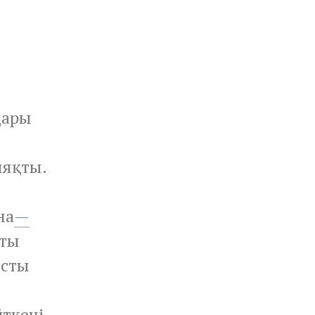
дары
ияқты.
на
—
пты
ысты
ткені