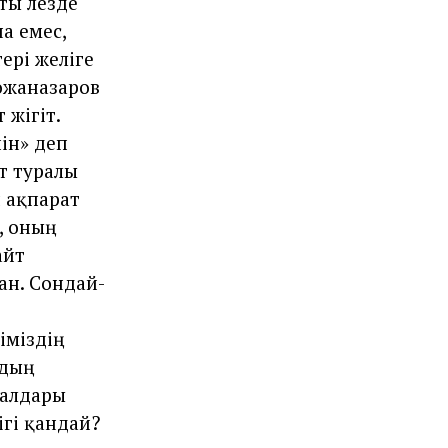
ты лезде
а емес,
ері желіге
Қожаназаров
 жігіт.
ін» деп
т туралы
н ақпарат
, оның
айт
ан. Сондай-
іміздің
рдың
салдары
гі қандай?