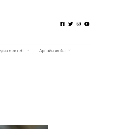
Facebook
Twitter
Instagram
YouTube
едиа мектебі
Арнайы жоба