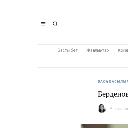
Басты бет
Жаңалықтар
Қоға
БАСҚА БАСЫЛЫ
Берденов
Amina Te