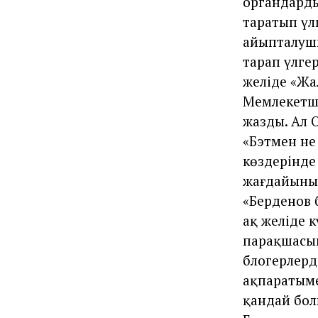
органдарды
таратып үл
айыпталушы
тарап үлге
желіде «Жал
Мемлекетші
жазды. Ал 
«Бэтмен не
көздерінде
жағдайының
«Берденов 
ақ желіде к
парақшасын
блогерлерд
ақпаратыме
қандай бол