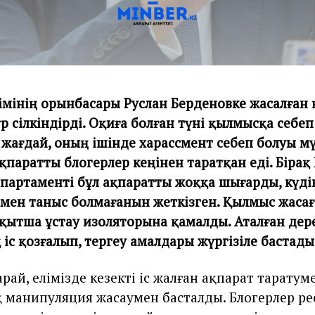
імінің орынбасары Руслан Берденовке жасалған
р сілкіндірді. Оқиға болған түні қылмысқа себеп
жағдай, оның ішінде харассмент себеп болуы м
қпаратты блогерлер кеңінен таратқан еді. Біра
партаменті бұл ақпаратты жоққа шығарды, күдікт
імен таныс болмағанын жеткізген. Қылмыс жасағ
ақытша ұстау изоляторына қамалды. Аталған де
іс қозғалып, тергеу амалдары жүргізіле бастады
рай, елімізде кезекті іс жалған ақпарат таратум
 манипуляция жасаумен басталды. Блогерлер р