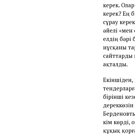
керек. Олар
керек? Ең 
сұрау керек
әйелі «мен
елдің бәрі 
нұсқаны та
сайттарды 
ақталды.
Екіншіден,
тендерларғ
бірінші кез
дереккөзін 
Берденовты
кім көрді,
құқық қорғ