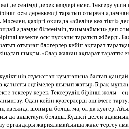
 әлі де сенімді дерек көздері емес. Тексеру үшін 
бірінші осы дереккөзді таратып отырған адамна
. Мәселен, қазіргі оқиғада «әйеліне көз тікті» дед
 ондай адамды білмеймін, танымаймын» деп оты
бірінші кезекте осы нұсқаны таратып жіберді. Б
ратып отырған блогерлер кейін ақпарат таратқа
кінәлап шықты. «Олар жалған ақпарат таратты е
 күдіктінің жұмыстан қуылғанына бастап қандай 
а қатысты әңгімелер шығып жатыр. Бірақ мұны
екте тексеру керек. Тексерудің бірінші жолы – е
анықтау. Одан кейін куәгерлерді әңгімеге тарту.
ң қасында шопыры болды ма, ол да куәгер. А
 оны да анықтауға болады. Күдікті деген адамны
ау органдары жарияламайынша және тергеу ам