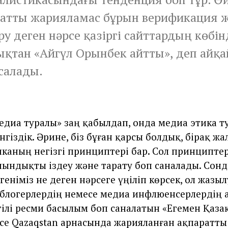
атты жарияламас бұрын верификация ж
ру деген нәрсе қазіргі сайттардың көбін
қтан «Айгүл Орынбек айтты», деп айқ
салады.
медиа туралы» заң қабылдап, онда медиа этика т
гіздік. Әрине, біз бұған қарсы болдық, бірақ ж
каның негізгі принциптері бар. Сол принциптер
 шындықты іздеу және тарату боп саналады. Сон
еніміз не деген нәрсеге үңіліп көрсек, ол жазы
 блогерлердің немесе медиа инфлюенсерлердің 
үгілі ресми басылым боп саналатын «Егемен Қаза
есе Qazaqstan арнасында жарияланған ақпаратты