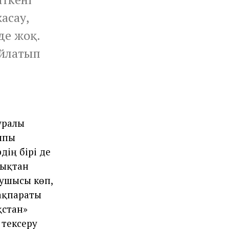
асау,
де жоқ.
айлатып
уралы
алпы
дің бірі де
дықтан
лушысы көп,
ақпараты
қстан»
 тексеру