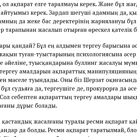
, ол ақпарат елге таралмауы керек. Және бұл жа
п айтуымыз керек. Зардап шегуші адамның да, қ
амның да жеке бас деректерінің жариялануы бұл
р тарапынан жасалып отырған өрескел қателік 
ары қандай? Бұл ең алдымен тергеу барысына әс
 жақын туған-туыстарының психологиясына әсер 
е әйеліне, туысқандарына буллинг жасалуы мүмк
 тергеу амалдарын ақпараттық манипуляцияның
ген мәселе туындады. Оны біз Шерзат оқиғасында
ұл судьяға да, тергеушіге де, прокурорға да әс
Сол себептен ақпараттың тергеу амалдары шық
ғаны дұрыс болады.
 қастандық жасалғаны туралы ресми ақпарат қа
андар да болды. Ресми ақпарат таратылмай, бло