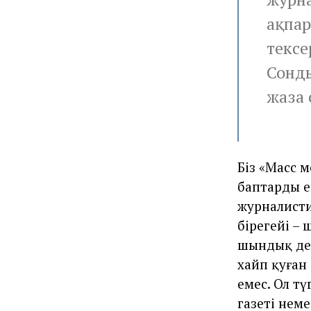
ақпар
тексе
Сонды
жаза 
Біз «Масс 
баптарды ен
журналисти
бірегейі –
шындық дег
хайп қуған
емес. Ол т
газеті нем