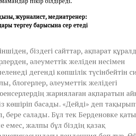
мамандар пікір білдіреді.
пқызы, журналист, медиатренер:
ары тергеу барысына әсер етеді
іншіден, біздегі сайттар, ақпарат құрал
рлерден, әлеуметтік желіден несімен
еленеді дегенді көпшілік түсінбейтін с
ы, блогерлер, әлеуметтік желідегі
енсерлердің жариялаған ақпаратын ай
із көшіріп басады. «Дейді» деп тақыры
, бере салады. Бұл тек Берденовке қат
е емес, жалпы бұл біздің қазақ
листикасындағы тенденция боп тұр. Өй