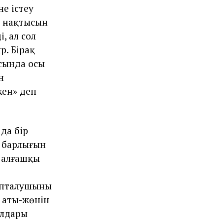
не істеу
н нақтысын
і, ал сол
р. Бірақ
асында осы
н
кен» деп
да бір
ң барлығын
ң алғашқы
йыпталушыны
ң аты-жөнін
алдары