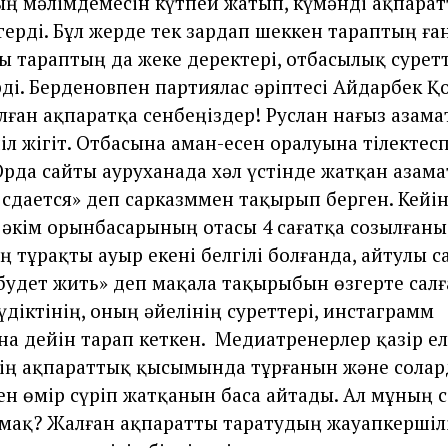
ң мәлімдемесін күтпей жатып, күмәнді ақпарат
герді. Бұл жерде тек зардап шеккен тараптың ған
 тараптың да жеке деректері, отбасылық суретт
рді. Берденовпен партиялас әріптесі Айдарбек 
ған ақпаратқа сенбеңіздер! Руслан нағыз азамат
л жігіт. Отбасына аман-есен оралуына тілектесп
Орда сайты ауруханада хәл үстінде жатқан азама
 сдается» деп сарказммен тақырып берген. Кейі
 әкім орынбасарының отасы 4 сағатқа созылғаны
 тұрақты ауыр екені белгілі болғанда, айтулы с
будет жить» деп мақала тақырыбын өзгерте салғ
үдіктінің, оның әйелінің суреттері, инстаграмм
а дейін тарап кеткен. Медиатренерлер қазір ел
ің ақпараттық қысымында тұрғанын және сола
н өмір сүріп жатқанын баса айтады. Ал мұның 
мақ? Жалған ақпаратты таратудың жауапкершілі