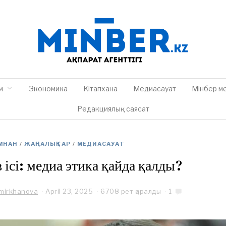
м
Экономика
Кітапхана
Медиасауат
Мінбер м
Редакциялық саясат
МНАН
/
ЖАҢАЛЫҚТАР
/
МЕДИАСАУАТ
 ісі: медиа этика қайда қалды?
mirkhanova
April 23, 2025
A
6708 рет қаралды
1
p
r
i