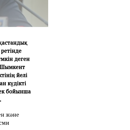
 қастандық
 ретінде
үмкін деген
қ Шымкент
інің әйелі
ан күдікті
рек бойынша
.
ен және
есми