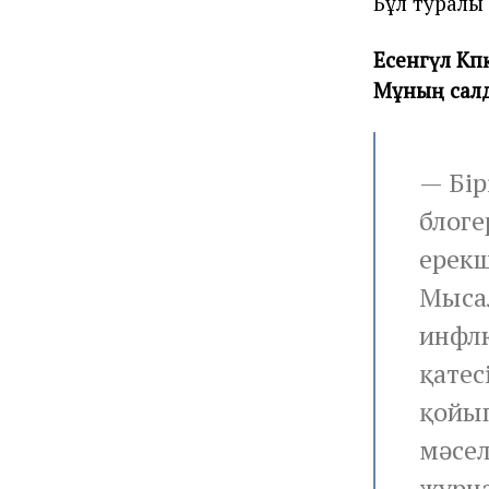
Бұл туралы 
Есенгүл Кә
Мұның салд
— Бір
блоге
ерекш
Мысал
инфлю
қатес
қойып
мәсел
журна