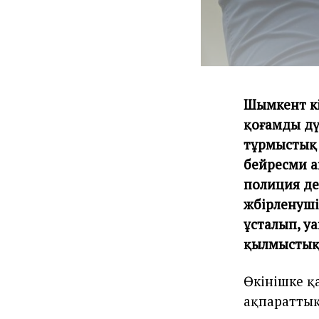
Шымкент әк
қоғамды дү
тұрмыстық 
бейресми а
полиция де
жәбірленуш
ұсталып, у
қылмыстық 
Өкінішке қа
ақпараттық