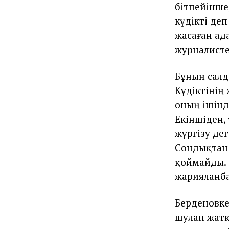
бітпейінше
күдікті де
жасаған ад
журналисте
Бұның салд
Күдіктінің
оның ішінд
Екіншіден,
жүргізу де
Сондықтан б
қоймайды. 
жарияланба
Берденовке
шулап жатқ