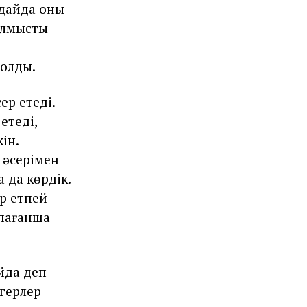
ғдайда оны
ылмысты
болды.
ер етеді.
етеді,
ін.
 әсерімен
 да көрдік.
ер етпей
пағанша
йда деп
герлер