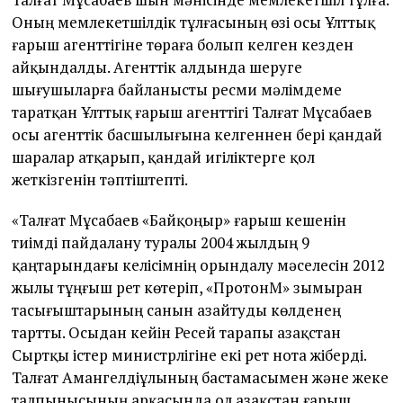
Оның мемлекетшілдік тұлғасының өзі осы Ұлттық
ғарыш агенттігіне төраға болып келген кезден
айқындалды. Агенттік алдында шеруге
шығушыларға байланысты ресми мәлімдеме
таратқан Ұлттық ғарыш агенттігі Талғат Мұсабаев
осы агенттік басшылығына келгеннен бері қандай
шаралар атқарып, қандай игіліктерге қол
жеткізгенін тәптіштепті.
«Талғат Мұсабаев «Байқоңыр» ғарыш кешенін
тиімді пайдалану туралы 2004 жылдың 9
қаңтарындағы келісімнің орындалу мәселесін 2012
жылы тұңғыш рет көтеріп, «ПротонМ» зымыран
тасығыштарының санын азайтуды көлденең
тартты. Осыдан кейін Ресей тарапы Қазақстан
Сыртқы істер министрлігіне екі рет нота жіберді.
Талғат Амангелдіұлының бастамасымен және жеке
талпынысының арқасында ол Қазақстан ғарыш