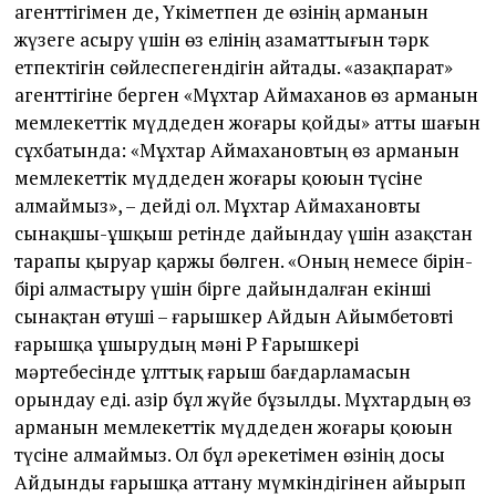
агенттігімен де, Үкіметпен де өзінің арманын
жүзеге асыру үшін өз елінің азаматтығын тәрк
етпектігін сөйлеспегендігін айтады. «Қазақпарат»
агенттігіне берген «Мұхтар Аймаханов өз арманын
мемлекеттік мүддеден жоғары қойды» атты шағын
сұхбатында: «Мұхтар Аймахановтың өз арманын
мемлекеттік мүддеден жоғары қоюын түсіне
алмаймыз», – дейді ол. Мұхтар Аймахановты
сынақшы-ұшқыш ретінде дайындау үшін Қазақстан
тарапы қыруар қаржы бөлген. «Оның немесе бірін-
бірі алмастыру үшін бірге дайындалған екінші
сынақтан өтуші – ғарышкер Айдын Айымбетовті
ғарышқа ұшырудың мәні ҚР Ғарышкері
мәртебесінде ұлттық ғарыш бағдарламасын
орындау еді. Қазір бұл жүйе бұзылды. Мұхтардың өз
арманын мемлекеттік мүддеден жоғары қоюын
түсіне алмаймыз. Ол бұл әрекетімен өзінің досы
Айдынды ғарышқа аттану мүмкіндігінен айырып