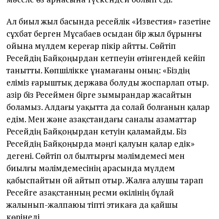
Ал биыл жыл басында ресейлік «Извес­тия» газетіне
сұхбат берген Мұсабаев осыдан бір жыл бұрынғы
ойына мүлдем кереғар пікір айтты. Сөйтіп
Ресейдің Байқоңырдан кетпеуін өтінгендей кейіп
танытты. Көпшілікке ұнамағаны оның: «Біздің
еліміз ғарыштық держава болуды жоспарлап отыр.
Қазір біз Ресеймен бірге зымырандар жасайтын
боламыз. Алдағы уақытта да солай болғанын қалар
едім. Мен және Қазақстандағы саналы азаматтар
Ресейдің Байқоңырдан кетуін қаламайды. Біз
Ресейдің Байқоңырда мәңгі қалуын қалар едік»
дегені. Сөйтіп ол былтырғы мәлімдемесі мен
биылғы мәлімдемесінің арасында мүлдем
қабыспайтын ой айтып отыр. Жалға алушы тарап
Ресейге Қазақстанның ресми өкілінің бұлай
жалынып-жалпаюы тіпті этикаға да қайшы
көрінеді.