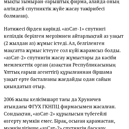
мықты зымыран-ғарыштық фирма, алайда оның
әлгіндей спутниктік жүйе жасау тәжірибесі
болмаған).
Нәтижесі бірден көрінді. «ҚазСат-1» спутнигі
кепілдік берілген мерзімнен айтарлықтай аз уақыт
(2 жылдан аз) жұмыс істеді. Ал, белгіленген
мақсатта жұмыс істеуге сол күйі жарамсыз болды.
«ҚазСат-2» спутнигін жасау жұмыстары да кәсіби
мемлекеттік орган (Қазақстан Республикасының
Ұлттық ғарыш агенттігі) құрылғаннан біршама
уақыт ерте басталғаны жағдайды одан сайын
қиындатып отыр.
2006 жылы келісімшарт тағы да Хруничев
атындағы ФГУХ ГКНПЦ фирмасымен жасалған.
Сондықтан, «ҚазСат-2» құрылысын түбегейлі
өзгерту мүмкін емес. Бірақ, осыған қарамастан,
мүмкіндігінше «ҚазСат-2» спутнигін басқару