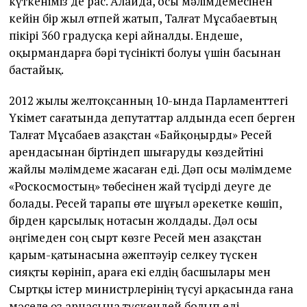
күткеніміз де рас. Алайда, осы мәлімдемесінен
кейін бір жыл өтпей жатып, Талғат Мұсабаевтың
пікірі 360 градусқа кері айналды. Ендеше,
оқырмандарға бәрі түсінікті болуы үшін басынан
бастайық.
2012 жылы желтоқсанның 10-ында Парламенттегі
Үкімет сағатында депутаттар алдында есеп берген
Талғат Мұсабаев Қазақстан «Байқоңырды» Ресей
арендасынан біртіндеп шығаруды көздейтіні
жайлы мәлімдеме жасаған еді. Дәп осы мәлімдеме
«Роскосмостың» төбесінен жай түсірді деуге де
болады. Ресей тарапы өте шұғыл әрекетке көшіп,
бірден қарсылық нотасын жолдады. Дәл осы
әңгімеден соң сырт көзге Ресей мен Қазақстан
қарым-қатынасына әжептәуір селкеу түскен
сияқты көрініп, араға екі елдің басшылары мен
Сыртқы істер министрлерінің түсуі арқасында ғана
мәселе өз арнасына түскендей болып еді.