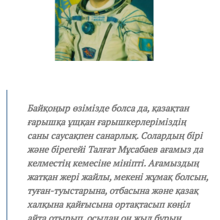
Байқоңыр өзімізде болса да, қазақтан
ғарышқа ұщқан ғарышкерлеріміздің
саны саусақпен санарлық. Солардың бірі
және бірегейі Талғат Мұсабаев ағамыз да
келместің кемесіне мініпті. Ағамыздың
жатқан жері жайлы, мекені жұмақ болсын,
туған-туыстарына, отбасына және қазақ
халқына қайғысына ортақтасып көңіл
айта отырып, осыдан он жыл бұрын