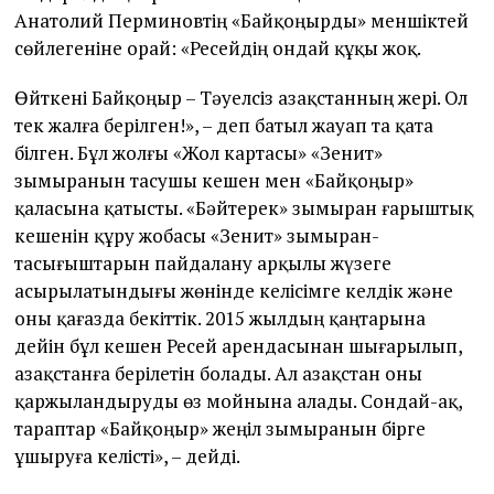
Анатолий Перминовтің «Байқоңырды» меншіктей
сөйлегеніне орай: «Ресейдің ондай құқы жоқ.
Өйткені Байқоңыр – Тәуелсіз Қазақстанның жері. Ол
тек жалға берілген!», – деп батыл жа­уап та қата
білген. Бұл жолғы «Жол картасы» «Зенит»
зымыранын тасушы кешен мен «Байқоңыр»
қаласына қатысты. «Бәйтерек» зымыран ғарыштық
кешенін құру жобасы «Зенит» зымыран-
тасығыштарын пайдалану арқылы жүзеге
асырылатындығы жөнінде келісімге келдік және
оны қағазда бекіттік. 2015 жылдың қаңтарына
дейін бұл кешен Ресей арендасынан шығарылып,
Қазақстанға берілетін болады. Ал Қазақстан оны
қаржыландыруды өз мойнына алады. Сондай-ақ,
тараптар «Байқоңыр» жеңіл зымыранын бірге
ұшыруға келісті», – дейді.