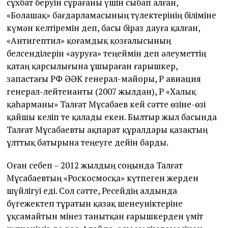
сұхбат беруін сұрағаны үшін сыбап алған,
«Болашақ» бағдарламасының түлектерінің біліміне
күмән келтіремін деп, басы біраз дауға қалған,
«Антигептил» қоғамдық қозғалысының
белсенділерін «ауруға» теңеймін деп әлеуметтің
қатаң қарсылығына ұшыраған ғарышкер,
запастағы РФ ӘӘК генерал-майоры, ҚР авиация
генерал-лейтенанты (2007 жылдан), ҚР «Халық
қаһарманы» Талғат Мұсабаев кей сәтте өзіне-өзі
қайшы келіп те қалады екен. Былтыр жыл басында
Талғат Мұсабаевты ақпарат құралдары қазақтың
ұлттық батырына теңеуге дейін барды.
Оған себеп – 2012 жылдың соңында Талғат
Мұсабаевтың «Роскосмосқа» күтпеген жерден
шүйлігуі еді. Сол сәтте, Ресейдің алдында
бүгежектеп тұратын қазақ шенеуніктеріне
ұқсамайтын мінез танытқан ғарышкерден үміт