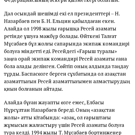
Дәл осындай шешімді екі ел президенттері – Н.
Назарбаев пен Б. Н. Ельцин қабылдаған екен.
Алайда ол 1998 жылы ғарышқа Ресей азаматы
ретінде ұшуға мәжбүр болады. Өйткені Талғат
Мұсабаев бұл жолғы сапарында экипаж командирі
болуға міндетті еді. Ресейдегі «Ғарыш туралы»
заңға орай экипаж командирі Ресей азаматы ғана
бола алады делінген. Сөйтіп оның алдында таңдау
тұрды. Баспасөзге берген сұхбатында ол Қазақстан
азаматтығын Ресей азаматтығымен алмастырудың
қиын болғанын айтады.
Алайда бұған жауапты өзге емес, Елбасы
Нұрсұлтан Назарбаев береді. Оның «Қазақстан
жолы» атты кітабында: «Қазақ, ол ғарыштағы
жұмысын жалғастыру үшін Ресей азаматы болуға
тура келді. 1994 жылы Т. Мұсабаев борт­инженер