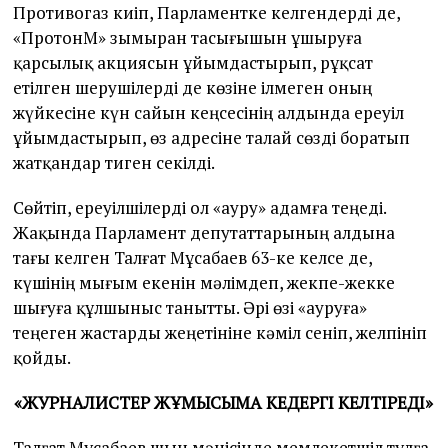
Противогаз киіп, Парламентке келгендерді де,
«ПротонМ» зымыран тасығышын ұшыруға
қарсылық акциясын ұйымдастырып, рұқсат
етілген шерушілерді де көзіне ілмеген оның
жүйкесіне күн сайын кеңсесінің алдында ереуіл
ұйымдастырып, өз адресіне талай сөзді боратып
жатқандар тиген секілді.
Сөйтіп, ереуілшілерді ол «ауру» адамға теңеді.
Жақында Парламент депутаттарының алдына
тағы келген Талғат Мұсабаев 63-ке келсе де,
күшінің мығым екенін мәлімдеп, жекпе-жекке
шығуға құлшыныс танытты. Әрі өзі «ауруға»
теңеген жастарды жеңетініне кәміл сеніп, желпініп
қойды.
«ЖУРНАЛИСТЕР ЖҰМЫСЫМА КЕДЕРГІ КЕЛТІРЕДІ»
Талғат Мұсабаев шын мәнісінде мемлекетшіл тұлға.