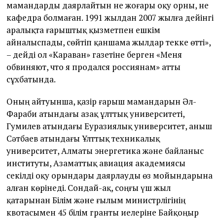
мамандарды даярлайтын не жоғары оқу орны, не
кафедра болмаған. 1991 жылдан 2007 жылға дейінгі
аралықта ғарыштық қызметпен ешкім
айналыспады, сөйтіп қаншама жылдар текке өтті»,
– дейді ол «Караван» газетіне берген «Меня
обвиняют, что я продался россиянам» атты
сұхбатында.
Оның айтуынша, қазір ғарыш мамандарын Әл-
Фараби атындағы Қазақ ұлттық университеті,
Гумилев атындағы Еуразиялық университет, Қаныш
Сәтбаев атындағы Ұлттық техникалық
университет, Алматы энергетика және байланыс
институты, Азаматтық авиация академиясы
секілді оқу орындары даярлауды өз мойындарына
алған көрінеді. Сондай-ақ, соңғы үш жыл
қатарынан Білім және ғылым министрлігінің
квотасымен 45 білім гранты иелеріне Байқоңыр