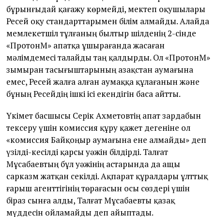
бұрынғыдай қағажу көрмейді, мектеп оқушылары
Ресей оқу стандарттарымен білім алмайды. Алайда
мемлекетшіл тұлғаның былтыр шілденің 2-сінде
«ПротонМ» апатқа ұшырағанда жасаған
мәлімдемесі талайды таң қалдырды. Ол «ПротонМ»
зымыран тасығыштарының Қазақстан аумағына
емес, Ресей жалға алған аумаққа құлағанын және
бұның Ресейдің ішкі ісі екендігін баса айтты.
Үкімет басшысы Серік Ахметовтің апат зардабын
тексеру үшін комиссия құру қажет дегеніне ол
«комиссия Байқоңыр аумағына ене алмайды» деп
үзілді-кесілді қарсы уәжін білдірді. Талғат
Мұсабаевтың бұл уәжінің астарында да ащы
сарказм жатқан секілді. Ақпарат құралдары ұлттық
ғарыш агенттігінің төрағасын осы сөздері үшін
біраз сынға алды, Талғат Мұсабаевты қазақ
мүддесін ойламайды деп айыптады.