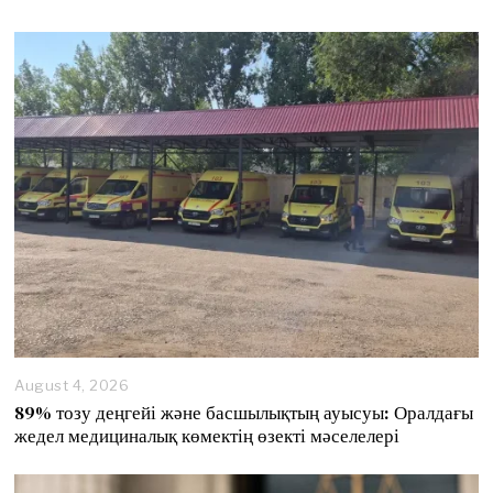
August 4, 2026
89% тозу деңгейі және басшылықтың ауысуы: Оралдағы
жедел медициналық көмектің өзекті мәселелері