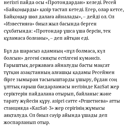
негізгі пайда осы «Протондардан» келеді. Ресей
«Байқоңырды» қазір тастап кетеді. Егер, олар кетсе,
Байқоңыр шөл далаға айналады», – дейді ол. Ол
«Известияға» биыл жыл басында берген
сұхбатында: «Протондар ұшса ұша берсін, тек
құламаса болғаны», – деп айтқан еді.
Бұл да шарасыз адамның «пұл болмаса, күл
болсын» дегені сияқты естілгені күмәнсіз.
Ғарыштық державаға айналуды басты мақсат
тұтқан Қазақстанның алғашқы қадамы Ресеймен
бірге зымыран тасығыштарды ұшыру, бұдан соң
ұлттық ғарыш бағдарламасы негізінде KazSat жер
серіктерін пайдалана отырып, байланыс және
тарату жүйесін құру. Қазіргі сәтте «Решетнева» атты
станцияда «KazSat-3» жер серігінің жұмысы
аяқталуда. Ол биыл сәуір айын­да ұшады деп
жоспарланып отыр.