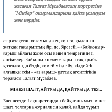
жасаған Талғат Мұсабаевтың портретіне
“Мінбер” оқырмандарына қайта ұсынуды
жөн көрдім.
Қазір Қазақстан қоғамында ең көп талқыланып
жатқан тақырыптың бірі де, бірегейі – «Байқоңыр»
ғарыш айлағы және осы кешен төңірегіндегі
әңгімелер. Байқоңыр немесе ғарыш тақырыбы
қозғалғанда біздің көмейімізде бүлкілдейтін
алғашқы есім – «Қаз ғарыш» ұлттық агенттігінің
төрағасы Талғат Мұсабаев.
МІНЕЗІ ШАЛТ, АЙТУЫ ДА, ҚАЙТУЫ ДА ТЕЗ…
Баспасөздегі ақпараттардан байқағанымыз, мінезі
шалт, телеарна журналисін қалай, қайда тұрып