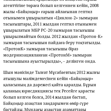
агенттігіне төраға болып келгеннен кейін, 2008
жылы «Байқоңыр» ғарыш айлағынан гептил
отынымен ұшырылатын «Циклон-2» зымыран
тасығыштары, 2011 жылдан гептил отынымен
ұшырылатын МБР РС-20 зымыран тасығышы
ұшырылмайтын болды. 2012 жылдан «Протон-К»
зымыран тасығышын пайдаға беру тоқтатылды.
«ПротонК» зымыран тасығышы біраз
модернизацияланған «ПротонМ» зымыран
тасығышына ауыстырылды», – делінген онда.
Шын мәнісінде Талғат Мұсабаевтың 2012 жылғы
атышулы мәлімдемесінен кейін «Байқоңыр»
қаласының да дәрежесі қайта қаралды. Бұрын
қаланың юрисдикциясы тек Ресейге қарасты
болып келген болса, 2014 жылдан бастап,
Байқоңыр Қазақстан заңдарымен өмір сүре
бастайды. Мұндағы Қазақстан азаматтары