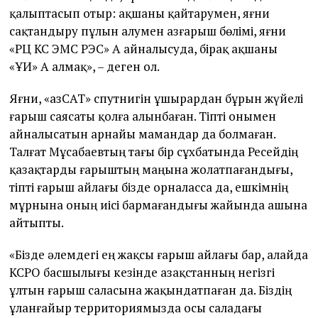
қалыптасып отыр: ақшаны қайтарумен, яғни
сақтандыру пұлын алумен Қазғарыш бөлімі, яғни
«РЦ КС ЭМС РЭС» АҚ айналысуда, бірақ ақшаны
«ҰИҚ» АҚ алмақ», – деген ол.
Яғни, «ҚазСАТ» спутнигін ұшырардан бұрын жүйелі
ғарыш саясаты қолға алынбаған. Тіпті онымен
айналысатын арнайы мамандар да болмаған.
Талғат Мұсабаевтың тағы бір сұхбатында Ресейдің
қазақтарды ғарыштың маңына жолатпағандығы,
тіпті ғарыш айлағы бізде орналасса да, ешкімнің
мұрнына оның иісі бармағандығы жайында ашына
айтыпты.
«Бізде әлемдегі ең жақсы ғарыш айлағы бар, алайда
КСРО басшылығы кезінде Қазақстанның негізгі
ұлтын ғарыш саласына жақындатпаған да. Біздің
ұланғайыр территориямызда осы саладағы