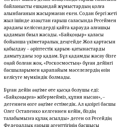
байланысты ешқандай жұмыстардың қолға
алынбағанын жасырмаған екен. Содан бергі жеті
жыл ішінде Қазақстан ғарыш саласында Ресеймен
арадағы келіссөздерді қайта қарауда алғашқы
қадамын биыл жасады. «Байқоңыр» қаласы
бойынша үкіметаралық деңгейде Жол қартасын
қабылдау – әріптестік қарым-қатынастарды
дамытудағы зор қадам. Бұл қадамды жасау бізге
оңай болған жоқ. «Роскосмостың» бұған дейінгі
басшыларымен қарапайым мәселелердің өзін
келісуге мүмкіндік болмады.
Бұған дейін әңгіме өте қысқа болушы еді:
«Байқоңырға» жібермейміз, құпия нысан», –
дегеннен өзге әңгіме естімедік. Ал қазіргі басшы
Олег Остапенко келгеннен кейін, біздің
талабымызға құлақ асылды» деген ол Ресейдің
Федералдық ғарыш агенттігінің басшысы