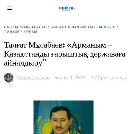
БАСТЫ ЖАҢАЛЫҚТАР
/
БАСҚА БАСЫЛЫМНАН
/
МӘСЕЛЕ
/
ТАНЫМ
/
ҚОҒАМ
Талғат Мұсабаев: «Арманым –
Қазақстанды ғарыштық державаға
айналдыру”
Есенгүл Кәпқызы
August 4, 2025
1962 рет қаралды