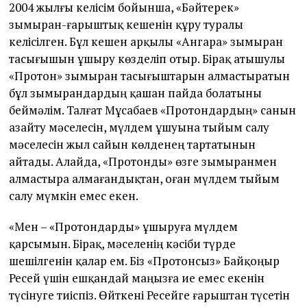
2004 жылғы келісім бойынша, «Бәйтерек»
зымыран-ғарыштық кешенін құру туралы
келісілген. Бұл кешен арқылы «Ангара» зымыран
тасығышын ұшыру көзделіп отыр. Бірақ атышулы
«Протон» зымыран тасығыштарын алмастыратын
бұл зымырандардың қашан пайда болатыны
беймәлім. Талғат Мұсабаев «Протондардың» санын
азайту мәселесін, мүлдем ұшуына тыйым салу
мәселесін жыл сайын көлденең тартатынын
айтады. Алайда, «Протонды» өзге зымыранмен
алмастыра алмағандықтан, оған мүлдем тыйым
салу мүмкін емес екен.
«Мен – «Протондарды» ұшыруға мүлдем
қарсымын. Бірақ, мәселенің кәсіби түрде
шешілгенін қалар ем. Біз «Протонсыз» Байқоңыр
Ресей үшін ешқандай маңызға ие емес екенін
түсінуге тиіспіз. Өйткені Ресейге ғарыштан түсетін