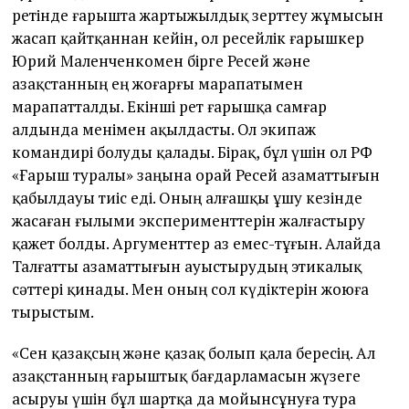
ретінде ғарышта жартыжылдық зерттеу жұмысын
жасап қайтқаннан кейін, ол ресейлік ғарышкер
Юрий Маленченкомен бірге Ресей және
Қазақстанның ең жоғарғы марапатымен
марапатталды. Екінші рет ғарышқа самғар
алдында менімен ақылдасты. Ол экипаж
командирі болуды қалады. Бірақ, бұл үшін ол РФ
«Ғарыш туралы» заңына орай Ресей азаматтығын
қабылдауы тиіс еді. Оның алғашқы ұшу кезінде
жасаған ғылыми эксперименттерін жалғастыру
қажет болды. Аргументтер аз емес-тұғын. Алайда
Талғатты азаматтығын ауыстырудың этикалық
сәттері қинады. Мен оның сол күдіктерін жоюға
тырыс­тым.
«Сен қазақсың және қазақ болып қала бересің. Ал
Қазақстанның ғарыштық бағдарламасын жүзеге
асыруы үшін бұл шартқа да мойынсұнуға тура