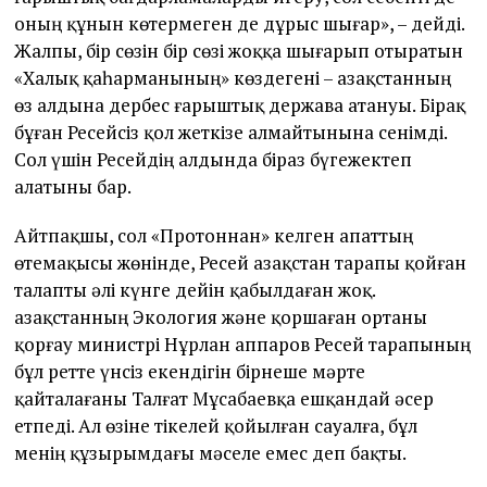
оның құнын көтермеген де дұрыс шығар», – дейді.
Жалпы, бір сөзін бір сөзі жоққа шығарып отыратын
«Халық қаһарманының» көздегені – Қазақстанның
өз алдына дербес ғарыштық держава атануы. Бірақ
бұған Ресейсіз қол жеткізе алмайтынына сенімді.
Сол үшін Ресейдің алдында біраз бүгежектеп
алатыны бар.
Айтпақшы, сол «Протоннан» келген апаттың
өтемақысы жөнінде, Ресей Қазақстан тарапы қойған
талапты әлі күнге дейін қабылдаған жоқ.
Қазақстанның Экология және қоршаған ортаны
қорғау министрі Нұрлан Қаппаров Ресей тарапының
бұл ретте үнсіз екендігін бірнеше мәрте
қайталағаны Талғат Мұсабаевқа ешқандай әсер
етпеді. Ал өзіне тікелей қойылған сауалға, бұл
менің құзырымдағы мәселе емес деп бақты.