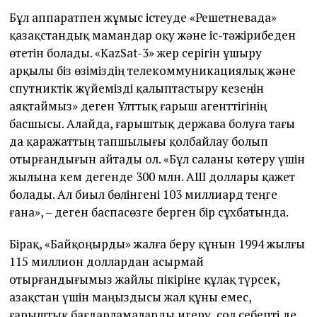
Бұл аппаратпен жұмыс істеуде «Решетневада»
қазақстандық мамандар оқу және іс-тәжірибеден
өтетін болады. «KazSat-3» жер серігін ұшыру
арқылы біз өзіміздің телекоммуникациялық және
спутниктік жүйемізді қалыптастыру кезеңін
аяқтаймыз» деген Ұлттық ғарыш агенттігінің
басшысы. Алайда, ғарыштық держава болуға тағы
да қаражаттың тапшылығы қолбайлау болып
отырғандығын айтады ол. «Бұл саланы көтеру үшін
жылына кем дегенде 300 млн. АҚШ доллары қажет
болады. Ал биыл бөлінгені 103 миллиард теңге
ғана», – деген баспасөзге берген бір сұхбатында.
Бірақ, «Байқоңырды» жалға беру құнын 1994 жылғы
115 миллион доллардан асырмай
отырғандығымыз жайлы пікіріне құлақ түрсек,
Қазақстан үшін маңыздысы жал құны емес,
ғарыштық бағдарламаларды игеру, сол себепті де