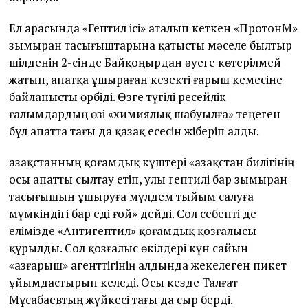
Ел арасында «Гептил ісі» аталып кеткен «ПротонМ»
зымыран тасығыштарына қатысты мәселе былтыр
шілденің 2-сінде Байқоңырдан әуеге көтерілмей
жатып, апатқа ұшыраған кезекті ғарыш кемесіне
байланысты өрбіді. Өзге түгілі ресейлік
ғалымдардың өзі «химиялық шабуылға» теңеген
бұл апатта тағы да қазақ есесін жіберіп алды.
Қазақстанның қоғамдық күштері «Қазақстан билігінің
осы апатты сылтау етіп, улы гептилі бар зымыран
тасығышын ұшыруға мүлдем ты­йым салуға
мүмкіндігі бар еді ғой» дейді. Сол себепті де
елімізде «Антигептил» қоғамдық қозғалысы
құрылды. Сол қозғалыс өкілдері күн сайын
«Қазғарыш» агенттігінің алдында жекелеген пикет
ұйымдастырып келеді. Осы кезде Талғат
Мұсабаевтың жүйкесі тағы да сыр берді.