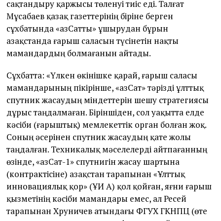
сақтандыру қаржысы төленуі тиіс еді. Талғат
Мұсабаев қазақ газеттерінің біріне берген
сұхбатында «ҚазСатты» ұшырудан бұрын
Қазақстанда ғарыш саласын түсінетін нақты
мамандардың болмағанын айтады.
Сұхбатта: «Үлкен өкінішке қарай, ғарыш саласы
мамандарының пікірінше, «ҚазСат» тәрізді ұлттық
спутник жасаудың міндеттерін шешу стратегиясы
дұрыс таңдалмаған. Біріншіден, сол уақытта елде
кәсіби (ғарыштық) мемлекеттік орган болған жоқ.
Соның әсерінен спутник жасаудың қате жолы
таңдалған. Техникалық мәселелерді айтпағанның
өзінде, «ҚазСат-1» спутнигін жасау шартына
(контрактісіне) Қазақстан тарапынан «Ұлттық
инновациялық қор» (ҰИҚ АҚ) қол қойған, яғни ғарыш
қызметінің кәсіби мамандары емес, ал Ресей
тарапынан Хруничев атындағы ФГУХ ГКНПЦ (өте