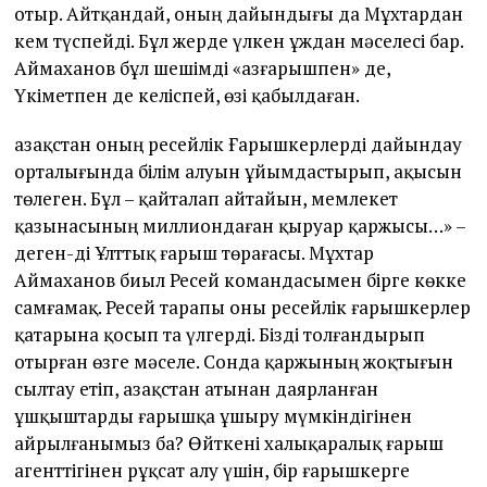
отыр. Айтқандай, оның дайындығы да Мұхтардан
кем түспейді. Бұл жерде үлкен ұждан мәселесі бар.
Аймаханов бұл шешімді «Қазғарышпен» де,
Үкіметпен де келіспей, өзі қабылдаған.
Қазақстан оның ресейлік Ғарышкерлерді дайындау
орталығында білім алуын ұйымдастырып, ақысын
төлеген. Бұл – қайталап айтайын, мемлекет
қазынасының миллиондаған қыруар қаржысы…» –
деген-ді Ұлттық ғарыш төрағасы. Мұхтар
Аймаханов биыл Ресей командасымен бірге көкке
самғамақ. Ресей тарапы оны ресейлік ғарышкерлер
қатарына қосып та үлгерді. Бізді толғандырып
отырған өзге мәселе. Сонда қаржының жоқтығын
сылтау етіп, Қазақстан атынан даярланған
ұшқыштарды ғарышқа ұшыру мүмкіндігінен
айрылғанымыз ба? Өйткені халықаралық ғарыш
агенттігінен рұқсат алу үшін, бір ғарышкерге