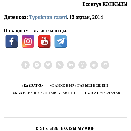
Есенгүл КӘПҚЫЗЫ
Дереккөз:
Түркістан газеті
. 12 ақпан, 2014
Парақшамызға жазылыңыз
«KAZSAT-3»
«БАЙҚОҢЫР» ҒАРЫШ КЕШЕНІ
«ҚАЗ ҒАРЫШ» ҰЛТТЫҚ АГЕНТТІГІ
ТАЛҒАТ МҰСАБАЕВ
CІЗГЕ ҚЫЗЫҚ БОЛУЫ МҮМКІН