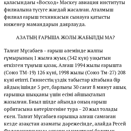
қаласындағы «Восход» Мәскеу авиация институты
филиалына түсуге жағдай жасалған. Аталмыш
филиал ғарыш техникасын сынауға қатысты
инженер мамандарын даярлауда.
ҚАЗАҚТЫҢ ҒАРЫШҚА ЖОЛЫ ЖАБЫЛДЫ МА?
Талғат Мұсабаев – ғарыш әлемінде жалпы
ғұмырының 1 жылға жуық (342 күн) уақытын
өткізген тұңғыш қазақ. Алғаш 1994 жылы ғарышта
(Союз ТМ-19) 126 күні, 1998 жылы (Союз Тм-27) 208
күні өтіпті. Гиннестің үздік табыстар кітабына бір
айдың ішінде 5 рет, барлығы 30 сағат 8 минут ашық
ғарышқа шыққаны үшін есімі айшықталып
жазылған. Биыл шілде айында оның ғарыш
орбитасына көтерілгеніне тура – 20 жыл толады
екен. Талғат Мұсабаев ғарышқа алғаш самғаған
кезде Қазақстан азаматы дәрежесінде, алайда Ресей
Федерациясының әскери қызметкері болатын.