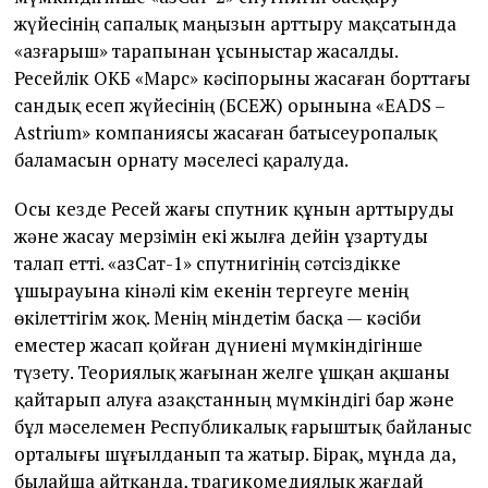
жүйесінің сапалық маңызын арттыру мақсатында
«Қазғарыш» тарапынан ұсыныстар жасалды.
Ресейлік ОКБ «Марс» кәсіпорыны жасаған борттағы
сандық есеп жүйесінің (БСЕЖ) орынына «ЕADS –
Astrium» компаниясы жасаған батысеуропалық
баламасын орнату мәселесі қаралуда.
Осы кезде Ресей жағы спутник құнын арттыруды
және жасау мерзімін екі жылға дейін ұзартуды
талап етті. «ҚазСат-1» спутнигінің сәтсіздікке
ұшырауына кінәлі кім екенін тергеуге менің
өкілеттігім жоқ. Менің міндетім басқа — кәсіби
еместер жасап қойған дүниені мүмкіндігінше
түзету. Теориялық жағынан желге ұшқан ақшаны
қайтарып алуға Қазақстанның мүмкіндігі бар және
бұл мәселемен Республикалық ғарыштық байланыс
орталығы шұғылданып та жатыр. Бірақ, мұнда да,
былайша айтқанда, трагикомедиялық жағдай