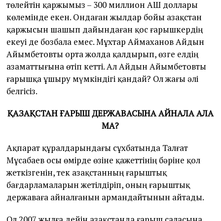
төлейтін қаржымыз – 300 миллион АҚШ доллары
көлемінде екен. Ондаған жылдар бойы Қазақстан
қаржысын шашып дайындаған қос ғарышкердің
екеуі де бозбала емес. Мұхтар Аймаханов Айдын
Айымбетовты орта жолда қалдырып, өзге елдің
азаматтығына өтіп кетті. Ал Айдын Айымбетовты
ғарышқа ұшыру мүмкіндігі қандай? Ол жағы әлі
белгісіз.
ҚАЗАҚСТАН ҒАРЫШ ДЕРЖАВАСЫНА АЙНАЛА АЛА
МА?
Ақпарат құралдарындағы сұхбатында Талғат
Мұсабаев осы өмірде өзіне қажеттінің бәріне қол
жеткізгенін, тек Қазақстанның ғарыштық
бағдарламаларын жетілдіріп, оның ғарыштық
державаға айналғанын армандайтынын айтады.
Ол 2007 жылға дейін Қазақстанда ғарыш саласына