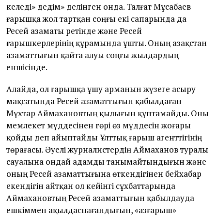
келеді» дедім» делінген онда. Талғат Мұсабаев
ғарышқа жол тартқан соңғы екі сапарында да
Ресей азаматы ретінде және Ресей
ғарышкерлерінің құрамында ұшты. Оның Қазақстан
азаматтығын қайта алуы соңғы жылдардың
еншісінде.
Алайда, ол ғарышқа ұшу арманын жүзеге асыру
мақсатында Ресей азаматтығын қабылдаған
Мұхтар Аймахановтың қылығын құптамайды. Оны
мемлекет мүддесінен гөрі өз мүддесін жоғары
қойды деп айыптайды Ұлттық ғарыш агенттігінің
төрағасы. Әуелі журналистердің Аймаханов туралы
сауалына ондай адамды танымайтындығын және
оның Ресей азаматтығына өткендігінен бейхабар
екендігін айтқан ол кейінгі сұхбаттарында
Аймахановтың Ресей азаматтығын қабылдауда
ешкіммен ақылдаспағандығын, «Қазғарыш»