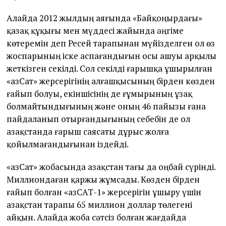
Алайда 2012 жылдың аяғында «Байқоңырдағы»
қазақ құқығы мен мүддесі жайында әңгіме
көтеремін деп Ресей тарапынан мүйізделген ол өз
жоспарының іске аспағандығын осы ашуы арқылы
жеткізген секілді. Сол секілді ғарышқа ұшырылған
«ҚазСат» жерсерігінің алғашқысының бірден көзден
ғайып болуы, екіншісінің де ғұмырының ұзақ
болмайтындығының және оның 46 пайызы ғана
пайдаланып отырғандығының себебін де ол
Қазақстанда ғарыш саясаты дұрыс жолға
қойылмағандығынан іздейді.
«ҚазСат» жобасында Қазақстан тағы да оңбай сүрінді.
Миллиондаған қаржы жұмсады. Көзден бірден
ғайып болған «ҚазСАТ-1» жерсерігін ұшыру үшін
Қазақстан тарапы 65 миллион доллар төлегені
айқын. Алайда жоба сәтсіз болған жағдайда