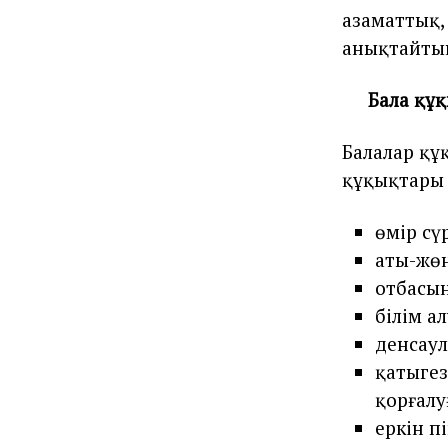
азаматтық,
анықтайтын
Бала құқ
Балалар құ
құқықтары 
өмір сү
аты-жөн
отбасын
білім а
денсаул
қатыге
қорғалу
еркін п