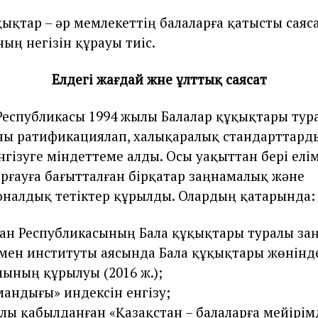
қықтар – әр мемлекеттің балаларға қатысты саяс
ың негізін құрауы тиіс.
Елдегі жағдай және ұлттық саясат
Республикасы 1994 жылы Балалар құқықтары тур
ы ратификациялап, халықаралық стандарттард
нгізуге міндеттеме алды. Осы уақыттан бері елім
рғауға бағытталған бірқатар заңнамалық және
налдық тетіктер құрылды. Олардың қатарында:
ан Республикасының Бала құқықтары туралы заңы
ен институты аясында Бала құқықтары жөнінде
ының құрылуы (2016 ж.);
мандығы» индексін енгізу;
лы қабылданған «Қазақстан – балаларға мейірімд