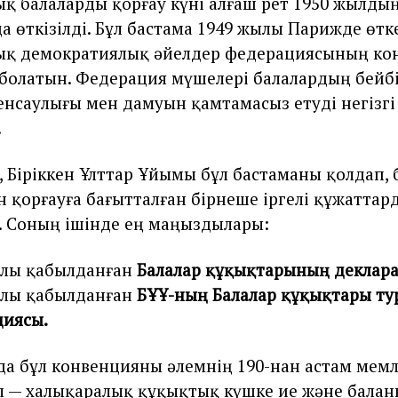
қ балаларды қорғау күні алғаш рет 1950 жылдың
 өткізілді. Бұл бастама 1949 жылы Парижде өтк
ық демократиялық әйелдер федерациясының кон
 болатын. Федерация мүшелері балалардың бейбі
енсаулығы мен дамуын қамтамасыз етуді негізгі
.
, Біріккен Ұлттар Ұйымы бұл бастаманы қолдап,
 қорғауға бағытталған бірнеше іргелі құжаттар
 Соның ішінде ең маңыздылары:
ылы қабылданған
Балалар құқықтарының деклар
ылы қабылданған
БҰҰ-ның Балалар құқықтары ту
циясы.
ңда бұл конвенцияны әлемнің 190-нан астам мемл
Ол — халықаралық құқықтық күшке ие және бала