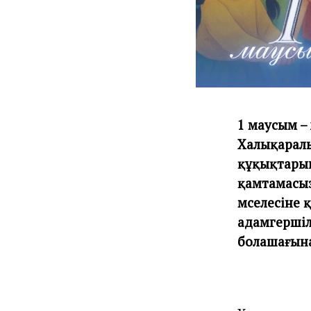
1 маусым –
Халықаралы
құқықтарын
қамтамасыз
мәселесіне 
адамгершіл
болашағына