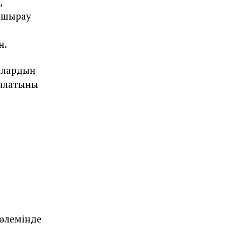
,
ұшырау
н.
лалардың
 алатыны
көлемінде