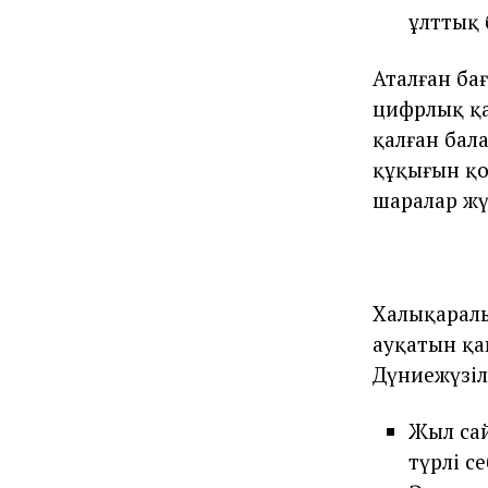
ұлттық 
Аталған ба
цифрлық қа
қалған бал
құқығын қо
шаралар жү
Халықаралы
ауқатын қа
Дүниежүзіл
Жыл сай
түрлі с