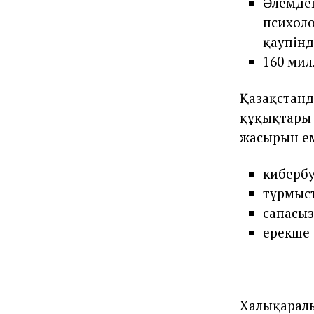
Әлемдег
психол
қаупінд
160 мил
Қазақстанд
құқықтары 
жасырын ем
кибербу
тұрмыс
сапасыз
ерекше 
Халықаралы