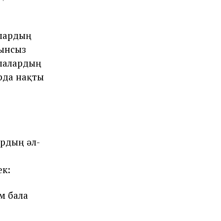
алардың
ғынсыз
алалардың
рда нақты
ардың әл-
ек:
м бала