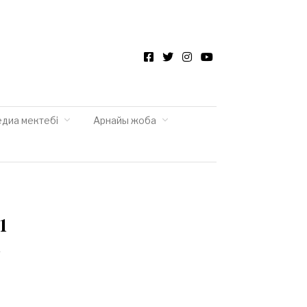
Facebook
Twitter
Instagram
YouTube
едиа мектебі
Арнайы жоба
1
і