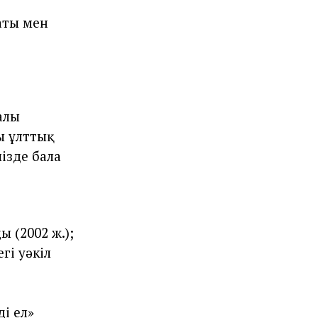
аты мен
алы
ы ұлттық
ізде бала
 (2002 ж.);
гі уәкіл
і ел»