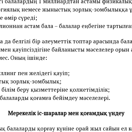
і балалардың 1 миллиардтан астамы физикалық
огиялық немесе жыныстық зорлық-зомбылыққа 
е өмір сүреді;
лионнан астам бала – балалар еңбегіне тартылға
а да белгілі бір әлеуметтік топтар арасында ба
мен қауіпсіздігіне байланысты мәселелер орын
ес. Оның ішінде:
ллинг пен желідегі қауіп;
тық зорлық-зомбылық;
 білім беру қызметтеріне қолжетімділік;
балаларды қоғамға бейімдеу мәселелері.
Мерекелік іс-шаралар мен қоғамдық үндеу
қ балаларды қорғау күніне орай жыл сайын ел 