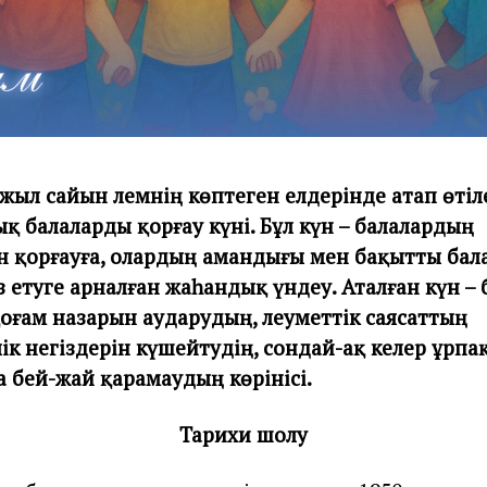
 жыл сайын әлемнің көптеген елдерінде атап өтіл
қ балаларды қорғау күні. Бұл күн – балалардың
 қорғауға, олардың амандығы мен бақытты бал
 етуге арналған жаһандық үндеу. Аталған күн – 
қоғам назарын аударудың, әлеуметтік саясаттың
ік негіздерін күшейтудің, сондай-ақ келер ұрпа
 бей-жай қарамаудың көрінісі.
Тарихи шолу