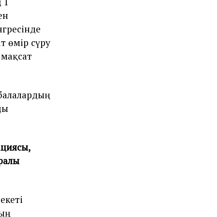
 1
ен
гресінде
т өмір сүру
 мақсат
 балалардың
ды
ациясы,
ралы
екеті
ның