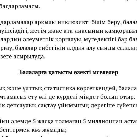
бағдарламасы.
ғдарламалар арқылы инклюзивті білім беру, бал
уіпсіздігі, жетім және ата-анасының қамқорлы
алардың әлеуметтік қорғалуы, мүгедектігі бар б
рғау, балалар еңбегінің алдын алу сынды салала
зеге асырылуда.
Балаларға қатысты өзекті мәселелер
қ және ұлттық статистика көрсеткендей, балал
мтамасыз ету әлі де күрделі міндет болып отыр.
ік денсаулық сақтау ұйымының дерегіне сүйенс
ын әлемде 5 жасқа толмаған 5 миллионнан аста
ебептермен көз жұмады;