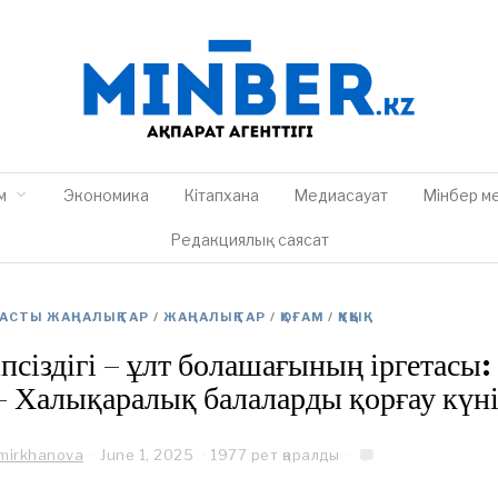
м
Экономика
Кітапхана
Медиасауат
Мінбер м
Редакциялық саясат
АСТЫ ЖАҢАЛЫҚТАР
/
ЖАҢАЛЫҚТАР
/
ҚОҒАМ
/
ҚҰҚЫҚ
іпсіздігі – ұлт болашағының іргетасы: 
 Халықаралық балаларды қорғау күн
mirkhanova
June 1, 2025
J
1977 рет қаралды
u
n