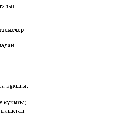
қтарын
еттемелер
надай
на құқығы;
у құқығы;
былықтан