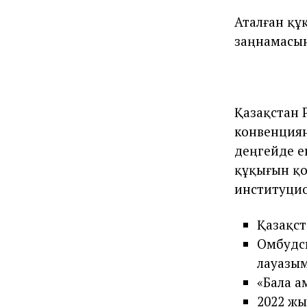
Аталған құ
заңнамасын
Қазақстан 
конвенциян
деңгейде е
құқығын қо
институцио
Қазақст
Омбудсм
лауазым
«Бала а
2022 жы