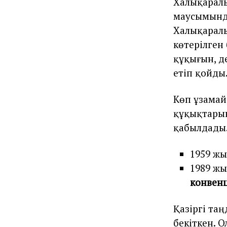
Халықаралы
маусымында
Халықарал
көтерілген
құқығын, д
етіп қойды
Көп ұзамай
құқықтарын
қабылдады.
1959 ж
1989 ж
конвен
Қазіргі та
бекіткен. 