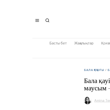
Басты бет
Жаңалықтар
Қоға
БАЛА ҚҰҚЫҒЫ
/
Б
Бала қау
маусым –
Amina Te