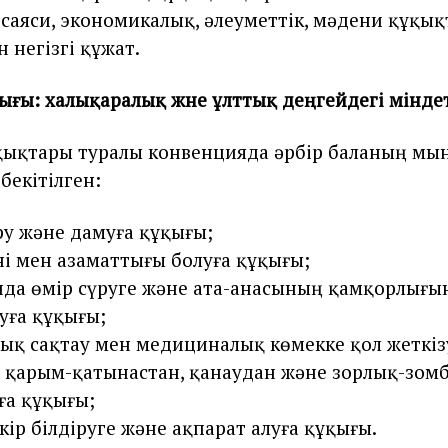
 саяси, экономикалық, әлеуметтік, мәдени құқы
 негізгі құжат.
ығы: халықаралық және ұлттық деңгейдегі мінд
қықтары туралы конвенцияда әрбір баланың мы
бекітілген:
ру және дамуға құқығы;
і мен азаматтығы болуға құқығы;
да өмір сүруге және ата-анасының қамқорлығы
луға құқығы;
ық сақтау мен медициналық көмекке қол жеткіз
з қарым-қатынастан, қанаудан және зорлық-зом
ға құқығы;
ікір білдіруге және ақпарат алуға құқығы.