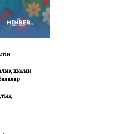
етін
алық шағын
балалар
қтың