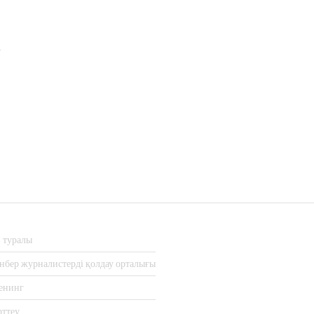
з туралы
нбер журналистерді қолдау орталығы
енинг
рттеу