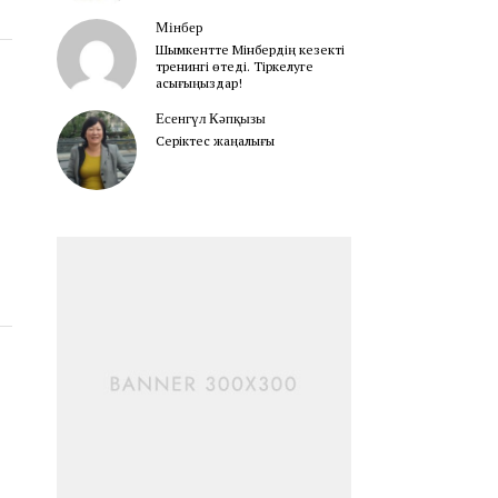
Мінбер
Шымкентте Мінбердің кезекті
тренингі өтеді. Тіркелуге
асығыңыздар!
Есенгүл Кәпқызы
Серіктес жаңалығы