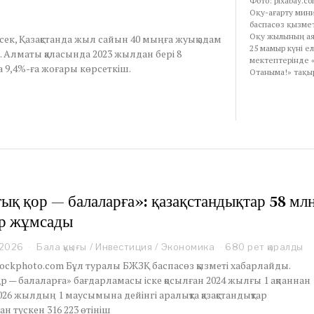
Фото: pixabay.co
Оқу-ағарту мини
баспасөз қызмет
Оқу жылының ая
нсек, Қазақстанда жыл сайын 40 мыңға жуық адам
25 мамыр күні ел
 Алматы қаласында 2023 жылдан бері 8
мектептерінде «
 9,4%-ға жоғары көрсеткіш.
Отаныма!» тақ
ық қор — балаларға»: қазақстандықтар 58 мл
р жұмсады
 2026
J
Бала құқығы
/
Инвестиция
/
Экономика
680 рет қаралды
u
tockphoto.com Бұл туралы БЖЗҚ баспасөз қызметі хабарлайды.
n
қор — балаларға» бағдарламасы іске қосылған 2024 жылғы 1 ақпаннан
e
026 жылдың 1 маусымына дейінгі аралықта қазақстандықтар
1
н түскен 316 223 өтініш
2