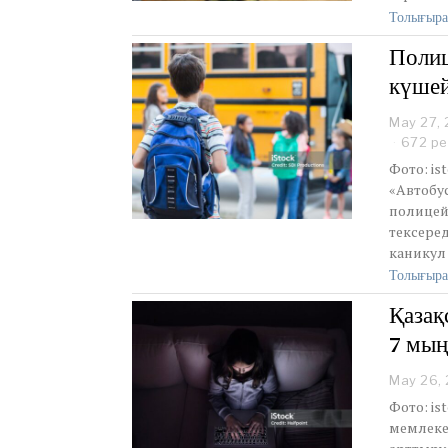
Толығыра
Полиц
күшей
May 27,
672 ре
Фото: is
«Автобу
полицей
тексеред
каникул 
Толығыра
Қазақ
7 мың
May 26,
Фото: is
мемлекет