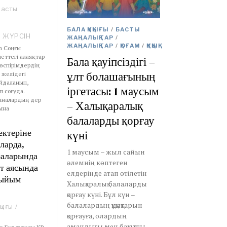
Басты
БАЛА ҚҰҚЫҒЫ
/
БАСТЫ
Е ЖҮРСІН
ЖАҢАЛЫҚТАР
/
ЖАҢАЛЫҚТАР
/
ҚОҒАМ
/
ҚҰҚЫҚ
om Соңғы
еттегі алаяқтар
Бала қауіпсіздігі –
өспірімдердің
ұлт болашағының
 желідегі
айдаланып,
іргетасы: 1 маусым
п соғуда.
аналардың дер
– Халықаралық
ына
балаларды қорғау
ектеріне
күні
ларда,
1 маусым – жыл сайын
заларында
әлемнің көптеген
т аясында
елдерінде атап өтілетін
тыйым
Халықаралық балаларды
қорғау күні. Бұл күн –
балалардың құқықтарын
қығы
/
қорғауға, олардың
амандығы мен бақытты