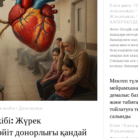
Бала құқығы
/
жаңалықтар
/
Жаңалықтар
/
ҚАПЕРІҢІЗД
Фото: freepik.c
жылдары интерн
балалар мен жас
аңғал мінезі мен
белсенділігін п
оларды жиі алда
Сондықтан ата-
кезінде балалар
Мектеп түл
мейрамхана
демалыс ба
және табиға
тойлатуға 
а жоба
/
Денсаулық
салынды
жібі: Жүрек
Білім
/
Бала құ
әйіт донорлығы қандай
Жаңалықтар