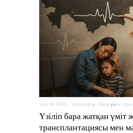
June 18, 2025
J
Storytelling
/
Бала құқығы
/
Дат
u
Үзіліп бара жатқан үміт 
n
e
трансплантациясы мен м
1
8