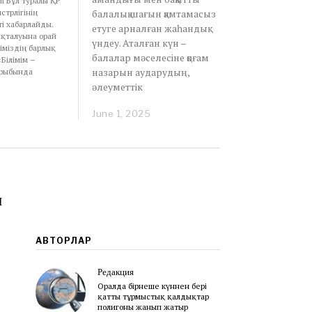
m Бұл туралы ҚР
балалық шағын қамтамасыз
стрлігінің
і хабарлайды.
етуге арналған жаһандық
қталуына орай
үндеу. Аталған күн –
іміздің барлық
балалар мәселесіне қоғам
Білімім –
назарын аударудың,
ырыбында
әлеуметтік
June 1, 2025
J
u
n
e
1
,
2
н
0
2
5
АВТОРЛАР
Редакция
Оралда бірнеше күннен бері
қатты тұрмыстық қалдықтар
полигоны жанып жатыр