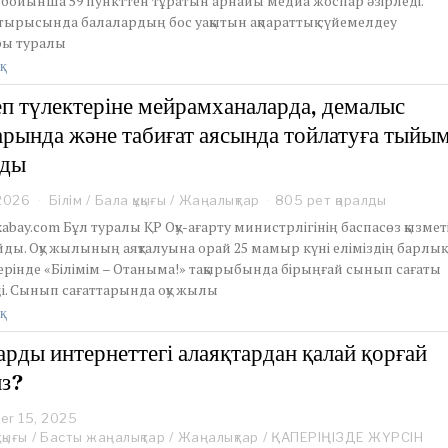
 бойынша 59 пункттен тұратын арнайы медиа жоспар әзірледі.
6
отырысында балалардың бос уақытын ақпараттық сүйемелдеу
,
2
ы туралы
0
қ
2
6
п түлектеріне мейрамханаларда, демалыс
арында және табиғат аясында тойлатуға тыйы
нды
 2026
M
Білім
/
Бала құқығы
/
Жаңалықтар
805 рет қаралды
a
xabay.com Бұл туралы ҚР Оқу-ағарту министрлігінің баспасөз қызмет
y
ды. Оқу жылының аяқталуына орай 25 мамыр күні еліміздің барлық
2
ерінде «Білімім – Отаныма!» тақырыбында бірыңғай сынып сағаты
1
ді. Сынып сағаттарында оқу жылы
,
2
қ
0
2
арды интернеттегі алаяқтардан қалай қорғай
6
з?
er 15, 2025
S
e
ұқығы
/
Басты жаңалықтар
/
Жаңалықтар
/
ҚАПЕРІҢІЗДЕ ЖҮРСІН