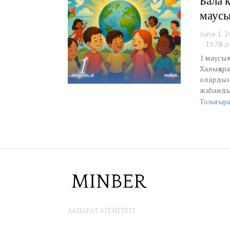
Бала қ
маусы
June 1, 
1978 р
1 маусым
Халықара
олардың
жаһандық
Толығыра
АҚПАРАТ АГЕНТТЕГІ