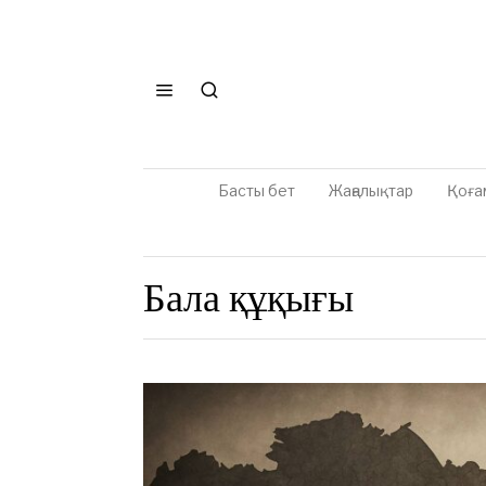
Басты бет
Жаңалықтар
Қоға
Бала құқығы