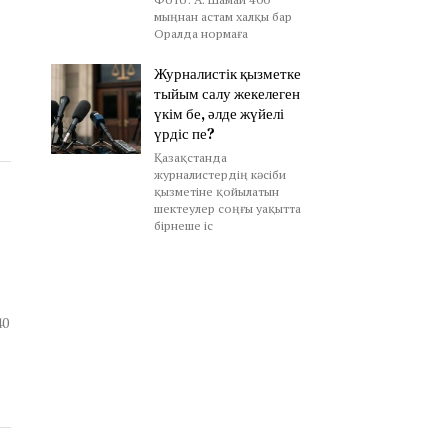
мыңнан астам халқы бар
Оралда нормаға
Журналистік қызметке
тыйым салу жекелеген
үкім бе, әлде жүйелі
үрдіс пе?
Қазақстанда
журналистердің кәсіби
қызметіне қойылатын
шектеулер соңғы уақытта
бірнеше іс
40