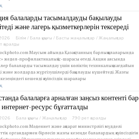
,
қ
2
0
ия балаларды тасымалдауды бақылауды
2
теді және лагерь қызметкерлерін тексереді
6
 2026
M
Білім
/
Бала құқығы
/
Басты жаңалықтар
/
Жаңалықтар
a
т қаралды
y
tockphoto.com Маусым айында Қазақстанның барлық қалаларында
2
с» жедел-профилактикалық іс-шарасы өтеді. Акция аясында
6
лер балаларды тасымалдау үшін көліктің техникалық жағдайын
,
і және жолдарда жүргізушілерді бақылауды күшейтеді. Жазғы
2
0
кезеңіндегі кешенді қауіпсіздік шаралары
2
қ
6
станда балаларға арналған заңсыз контенті бар
 интернет-ресурс бұғатталды
 2026
M
Бала құқығы
/
Жаңалықтар
790 рет қаралды
a
tockphoto.com Мәдениет және ақпарат министрлігі мүдделі
y
тік органдармен бірлесіп жазғы кезеңде балалардың қауіпсіздігін
2