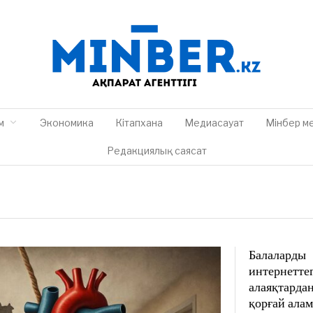
м
Экономика
Кітапхана
Медиасауат
Мінбер м
Редакциялық саясат
Балаларды
интернеттег
алаяқтардан
қорғай ала