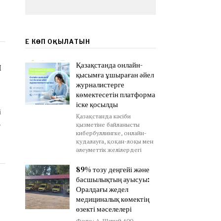
ЕҢ КӨП ОҚЫЛАТЫН
м
Қазақстанда онлайн-
қысымға ұшыраған әйел
журналистерге
көмектесетін платформа
іске қосылды
і
Қазақстанда кәсіби
қызметіне байланысты
кибербуллингке, онлайн-
қудалауға, қоқан-лоқы мен
әлеуметтік желілердегі
89% тозу деңгейі және
басшылықтың ауысуы:
Оралдағы жедел
медициналық көмектің
өзекті мәселелері
Фото: А. Шамай 400