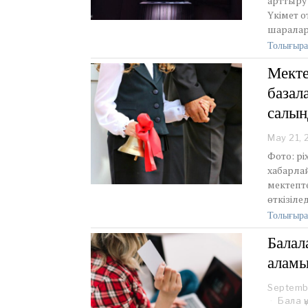
арттыру
Үкімет 
шаралар
Толығыра
Мекте
базал
салы
May 21,
Фото: pi
хабарлай
мектепт
өткізіле
Толығыра
Балал
аламы
Septemb
Бала қ