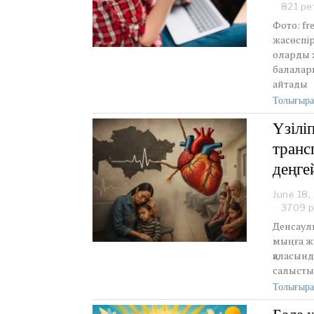
821 ре
Фото: fr
жасөспір
оларды ж
балалары
айтады
Толығыра
Үзілі
транс
деңге
June 18,
3709 р
Денсаулы
мыңға ж
қаласынд
салысты
Толығыра