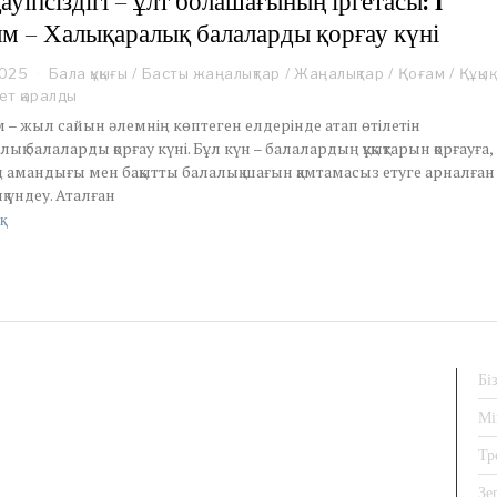
ауіпсіздігі – ұлт болашағының іргетасы: 1
5
м – Халықаралық балаларды қорғау күні
2025
J
Бала құқығы
/
Басты жаңалықтар
/
Жаңалықтар
/
Қоғам
/
Құқық
u
ет қаралды
n
 – жыл сайын әлемнің көптеген елдерінде атап өтілетін
e
лық балаларды қорғау күні. Бұл күн – балалардың құқықтарын қорғауға,
1
 амандығы мен бақытты балалық шағын қамтамасыз етуге арналған
,
 үндеу. Аталған
2
0
қ
2
5
Бі
Мі
Тр
Зе