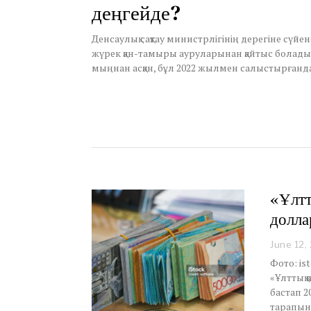
деңгейде?
,
2
0
Денсаулық сақтау министрлігінің дерегіне сүйе
2
жүрек қан-тамыры ауруларынан қайтыс болады.
5
мыңнан асқан, бұл 2022 жылмен салыстырғанда
«Ұлтт
долла
June 12,
Фото: is
«Ұлттық 
бастап 2
тарапына