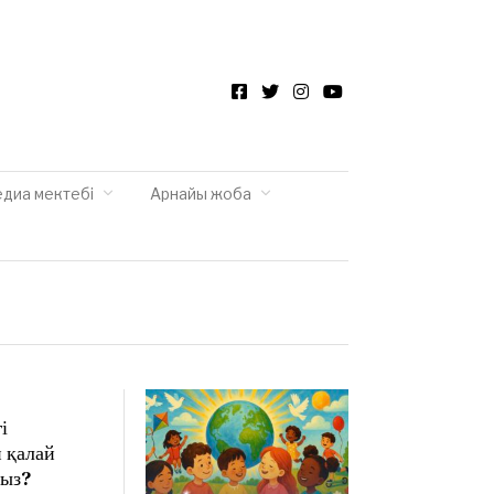
Facebook
Twitter
Instagram
YouTube
едиа мектебі
Арнайы жоба
і
 қалай
мыз?