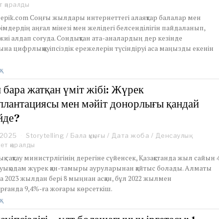
p
т қаралды
t
eepik.com Соңғы жылдары интернеттегі алаяқтар балалар мен
e
імдердің аңғал мінезі мен желідегі белсенділігін пайдаланып,
m
иі алдап соғуда. Сондықтан ата-аналардың дер кезінде
b
e
на цифрлық қауіпсіздік ережелерін түсіндіруі аса маңызды екенін
r
1
қ
5
,
п бара жатқан үміт жібі: Жүрек
2
плантациясы мен мәйіт донорлығы қандай
0
2
йде?
5
 2025
J
Storytelling
/
Бала құқығы
/
Дата жоба
/
Денсаулық
u
ет қаралды
n
қ сақтау министрлігінің дерегіне сүйенсек, Қазақстанда жыл сайын 
e
уық адам жүрек қан-тамыры ауруларынан қайтыс болады. Алматы
1
а 2023 жылдан бері 8 мыңнан асқан, бұл 2022 жылмен
8
рғанда 9,4%-ға жоғары көрсеткіш.
,
2
қ
0
2