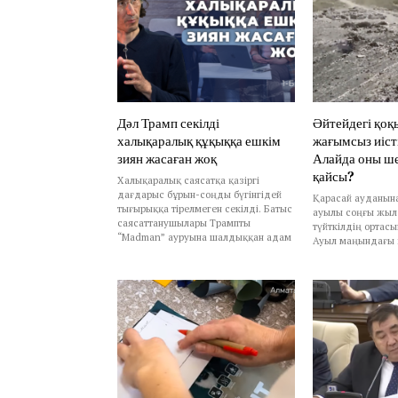
Дәл Трамп секілді
Әйтейдегі қоқ
халықаралық құқыққа ешкім
жағымсыз иіст
зиян жасаған жоқ
Алайда оны ш
қайсы?
Халықаралық саясатқа қазіргі
дағдарыс бұрын-соңды бүгінгідей
Қарасай ауданына
тығырыққа тірелмеген секілді. Батыс
ауылы соңғы жыл
саясаттанушылары Трампты
түйткілдің ортас
“Madman” ауруына шалдыққан адам
Ауыл маңындағы 