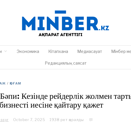
м
Экономика
Кітапхана
Медиасауат
Мінбер м
Редакциялық саясат
ТАЖ
/
ҚОҒАМ
Бәпи: Кезінде рейдерлік жолмен тарт
бизнесті иесіне қайтару қажет
assyr
October 7, 2025
1938 рет қаралды