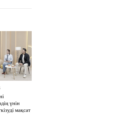
6
M
a
ні
r
дің үнін
c
кізуді мақсат
h
1
0
,
2