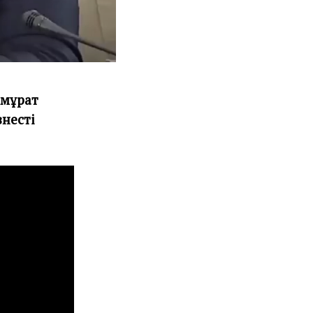
рмұрат
знесті