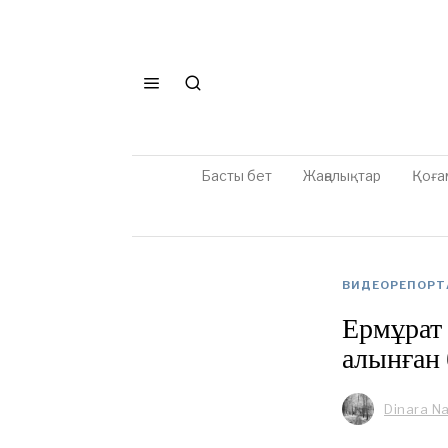
Басты бет
Жаңалықтар
Қоға
ВИДЕОРЕПОР
Ермұрат 
алынған 
Dinara N