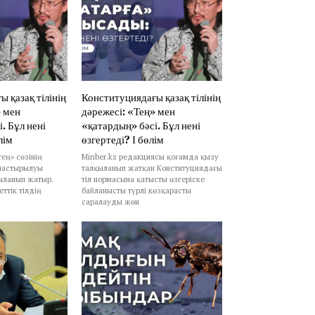
 қазақ тілінің
Конституциядағы қазақ тілінің
» мен
дәрежесі: «Тең» мен
. Бұл нені
«қатардың» бәсі. Бұл нені
лім
өзгертеді? І бөлім
ең» сөзінің
Minber.kz редакциясы қоғамда қызу
лмастырылуы
талқыланып жатқан Конституциядағы
ыланып жатыр.
тіл нормасына қатысты өзгеріске
ттік тілдің
байланысты түрлі көзқарасты
саралауды жөн