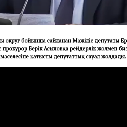
ы округ бойынша сайланған Мәжіліс депутаты Е
с прокурор Берік Асыловқа рейдерлік жолмен би
 мәселесіне қатысты депутаттық сауал жолдады.