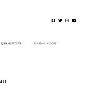
Facebook
Twitter
Instagram
YouTube
едиа мектебі
Арнайы жоба
ып