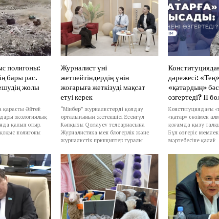
ыс полигоны:
Журналист үні
Конституциядағы
ің бары рас.
жетпейтіндердің үнін
дәрежесі: «Тең
ешудің жолы
жоғарыға жеткізуді мақсат
«қатардың» бәсі
етуі керек
өзгертеді? ІІ бө
 қарасты Әйтей
“Мінбер” журналистерді қолдау
Конституциядағы «т
дары экологиялық
орталығының жетекшісі Есенгүл
«қатар» сөзімен а
ында қалып отыр.
Кәпқызы Qonayev телеарнасына
қоғамда қызу талқ
қоқыс полигоны
Журналистика мен блогерлік және
Бұл өзгеріс мемлеке
журналистік принциптер туралы
мәртебесіне қалай