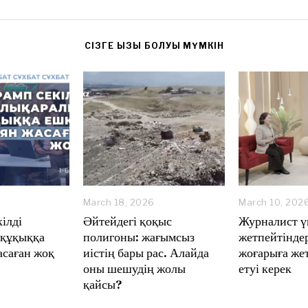
CІЗГЕ ҚЫЗЫҚ БОЛУЫ МҮМКІН
M
March 18, 2026
March 10, 202
ілді
Әйтейдегі қоқыс
Журналист ү
 құқыққа
полигоны: жағымсыз
жетпейтіндер
асаған жоқ
иістің бары рас. Алайда
жоғарыға жет
оны шешудің жолы
етуі керек
қайсы?