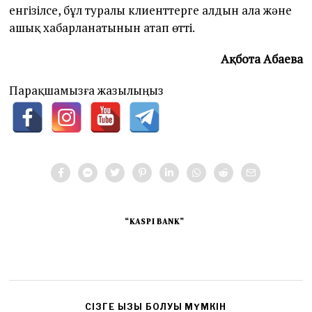
енгізілсе, бұл туралы клиенттерге алдын ала және
ашық хабарланатынын атап өтті.
Ақбота Абаева
Парақшамызға жазылыңыз
“KASPI BANK”
CІЗГЕ ҚЫЗЫҚ БОЛУЫ МҮМКІН