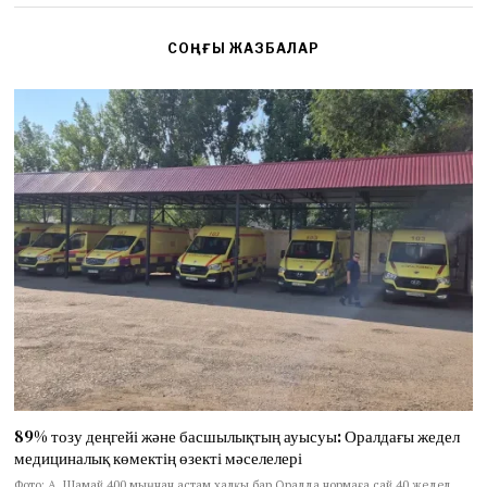
СОҢҒЫ ЖАЗБАЛАР
89% тозу деңгейі және басшылықтың ауысуы: Оралдағы жедел
медициналық көмектің өзекті мәселелері
Фото: А. Шамай 400 мыңнан астам халқы бар Оралда нормаға сай 40 жедел