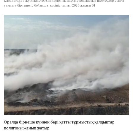
Қазақстанда журналистердің кәсіби қызметіне қойылатын шектеулер соңғы
уақытта бірнеше іс бойынша көрініс тапты. 2026 жылғы 31
Оралда бірнеше күннен бері қатты тұрмыстық қалдықтар
полигоны жанып жатыр