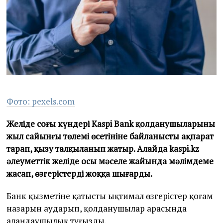
0
2
6
Фото: pexels.com
Желіде соңғы күндері Kaspi Bank қолданушыларының
жыл сайынғы төлемі өсетініне байланысты ақпарат
тарап, қызу талқыланып жатыр. Алайда kaspi.kz
әлеуметтік желіде осы мәселе жайында мәлімдеме
жасап, өзгерістерді жоққа шығарды.
Банк қызметіне қатысты ықтимал өзгерістер қоғам
назарын аударып, қолданушылар арасында
алаңдаушылық туғызды.