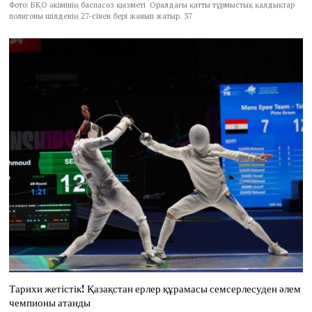
Фото: БҚО әкімінің баспасөз қызметі Оралдағы қатты тұрмыстық қалдықтар
полигоны шілденің 27-сінен бері жанып жатыр. 37
Тарихи жетістік! Қазақстан ерлер құрамасы семсерлесуден әлем
чемпионы атанды