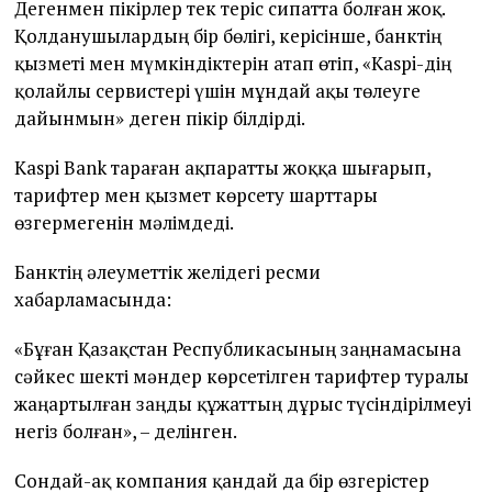
Дегенмен пікірлер тек теріс сипатта болған жоқ.
Қолданушылардың бір бөлігі, керісінше, банктің
қызметі мен мүмкіндіктерін атап өтіп, «Kaspi-дің
қолайлы сервистері үшін мұндай ақы төлеуге
дайынмын» деген пікір білдірді.
Kaspi Bank тараған ақпаратты жоққа шығарып,
тарифтер мен қызмет көрсету шарттары
өзгермегенін мәлімдеді.
Банктің әлеуметтік желідегі ресми
хабарламасында:
«Бұған Қазақстан Республикасының заңнамасына
сәйкес шекті мәндер көрсетілген тарифтер туралы
жаңартылған заңды құжаттың дұрыс түсіндірілмеуі
негіз болған», – делінген.
Сондай-ақ компания қандай да бір өзгерістер