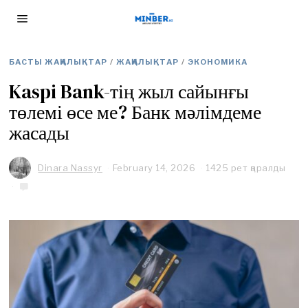
БАСТЫ ЖАҢАЛЫҚТАР
/
ЖАҢАЛЫҚТАР
/
ЭКОНОМИКА
Kaspi Bank-тің жыл сайынғы
төлемі өсе ме? Банк мәлімдеме
жасады
Dinara Nassyr
February 14, 2026
F
1425 рет қаралды
e
b
r
u
a
r
y
1
4
,
2