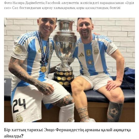
Фото Нәзира Дәрімбеттің Facebook әлеуметтік желісіндегі парақшасынан «Әділ
сөз» Сөз бостандығын қорғау халықаралық қоры қазақстандық белгілі
Бір хаттың тарихы: Энцо Фернандестің арманы қалай ақиқатқа
айналды?