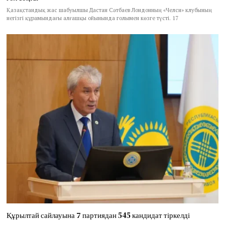
Қазақстандық жас шабуылшы Дастан Сәтбаев Лондонның «Челси» клубының
негізгі құрамындағы алғашқы ойынында голымен көзге түсті. 17
Құрылтай сайлауына 7 партиядан 545 кандидат тіркелді