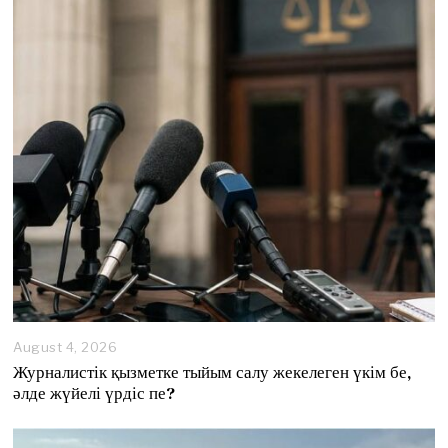
August 4, 2026
A
u
Журналистік қызметке тыйым салу жекелеген үкім бе,
g
әлде жүйелі үрдіс пе?
u
s
t