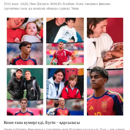
2016 жыл. АҚШ, Нью-Джерси. MetLife Stadium. Копа Америка финалы.
Аргентина тағы да шешуші ойында сүрінді. Чили
Кеше ғана кумирі еді. Бүгін – қарсыласы
Әлем кубогінің финалында Аргентина мен Испания кездеседі. Бұл – тек алтын