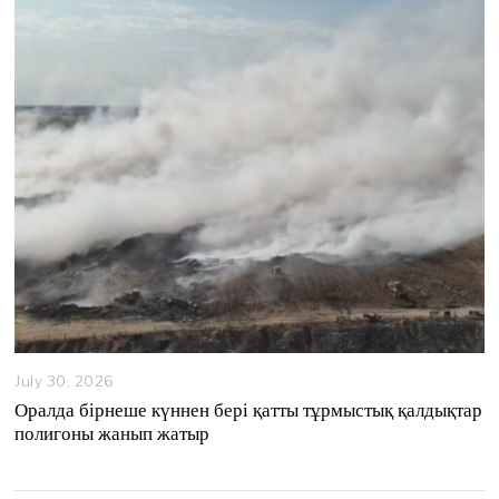
4
,
2
0
2
6
July 30, 2026
Оралда бірнеше күннен бері қатты тұрмыстық қалдықтар
полигоны жанып жатыр