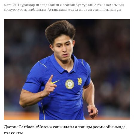
Фото: ЖИ құралдарын пайдаланып жасалған Бұл туралы Астана қаласының
прокуратурасы хабарлады. Астанадағы жедел жәрдем станциясының үш
Дастан Сәтбаев «Челси» сапындағы алғашқы ресми ойынында
гол соқты