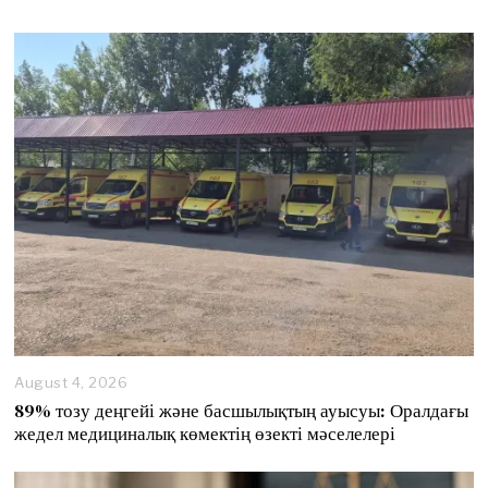
August 4, 2026
89% тозу деңгейі және басшылықтың ауысуы: Оралдағы
жедел медициналық көмектің өзекті мәселелері