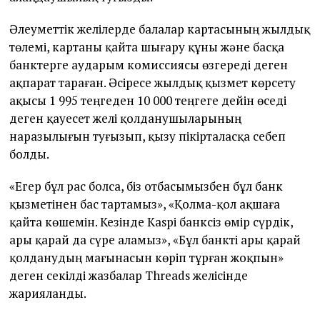
Әлеуметтік желілерде балалар картасының жылдық
төлемі, картаны қайта шығару құны және басқа
банктерге аударым комиссиясы өзгереді деген
ақпарат тараған. Әсіресе жылдық қызмет көрсету
ақысы 1 995 теңгеден 10 000 теңгеге дейін өседі
деген қауесет желі қолданушыларының
наразылығын туғызып, қызу пікірталасқа себеп
болды.
«Егер бұл рас болса, біз отбасымызбен бұл банк
қызметінен бас тартамыз», «Қолма-қол ақшаға
қайта көшемін. Кезінде Kaspі банксіз өмір сүрдік,
ары қарай да сүре аламыз», «Бұл банкті ары қарай
қолданудың мағынасын көріп тұрған жоқпын»
деген секілді жазбалар Threads желісінде
жарияланды.