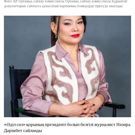
Фото: ҚР Орталық сайлау комиссиясы Орталық сайлау комиссиясы Құрылтай
депутаттарын сайлауға қатысатын партиялық тізімдерді тіркеуді аяқтады.
«Әділ сөз» қорының президенті болып белгілі журналист Нәзира
Дәрімбет сайланды