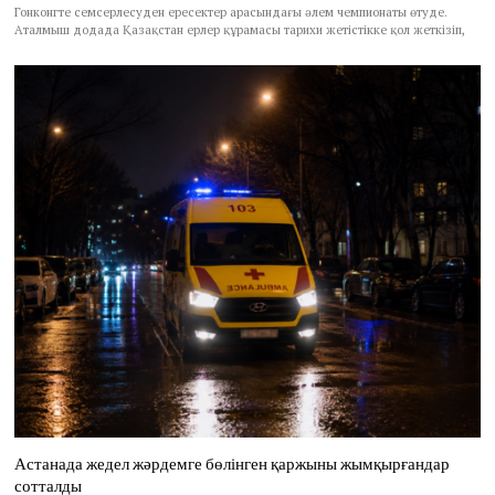
Гонконгте семсерлесуден ересектер арасындағы әлем чемпионаты өтуде.
Аталмыш додада Қазақстан ерлер құрамасы тарихи жетістікке қол жеткізіп,
Астанада жедел жәрдемге бөлінген қаржыны жымқырғандар
сотталды