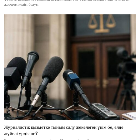
жәрдем көлігі болуы
Журналистік қызметке тыйым салу жекелеген үкім бе, әлде
жүйелі үрдіс пе?