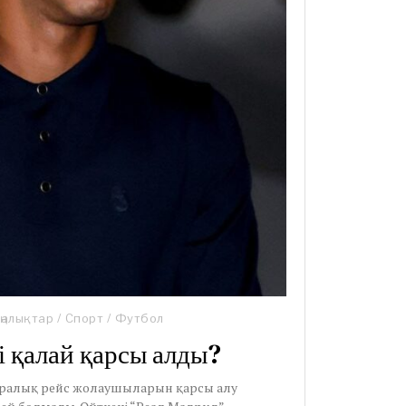
ңалықтар
/
Спорт
/
Футбол
і қалай қарсы алды?
қаралық рейс жолаушыларын қарсы алу