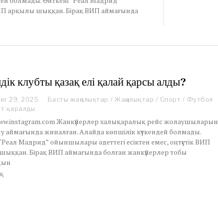
дей болмады. Өйткені “Реал Мадрид”
 ВИП арқылы шыққан. Бірақ ВИП аймағында
дік клубты қазақ елі қалай қарсы алды?
er 29, 2025
S
Басты жаңалықтар
/
Жаңалықтар
/
Спорт
/
Футбол
e
ет қаралды
p
www.instagram.com Жанкүйерлер халықаралық рейс жолаушылары
t
лу аймағында жиналған. Алайда көпшілік күткендей болмады.
e
“Реал Мадрид” ойыншылары әдеттегі есіктен емес, оңтүстік ВИП
m
шыққан. Бірақ ВИП аймағында болған жанкүйерлер тобы
b
e
дын
r
қ
2
9
,
2
0