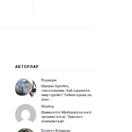
АВТОРЛАР
н
Редакция
Шыңғыс Ергөбек,
cаясаттанушы: Қай құқықпен
өмір сүреміз? Табиғи құқық па,
әлде…
Мінбер
Шымкентте Мінбердің кезекті
тренингі өтеді. Тіркелуге
асығыңыздар!
Есенгүл Кәпқызы