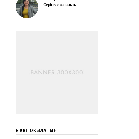
Серіктес жаңалығы
ЕҢ КӨП ОҚЫЛАТЫН