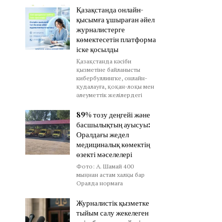
Қазақстанда онлайн-
қысымға ұшыраған әйел
журналистерге
көмектесетін платформа
іске қосылды
Қазақстанда кәсіби
қызметіне байланысты
кибербуллингке, онлайн-
қудалауға, қоқан-лоқы мен
әлеуметтік желілердегі
89% тозу деңгейі және
басшылықтың ауысуы:
Оралдағы жедел
медициналық көмектің
өзекті мәселелері
Фото: А. Шамай 400
мыңнан астам халқы бар
Оралда нормаға
Журналистік қызметке
тыйым салу жекелеген