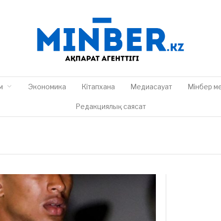
м
Экономика
Кітапхана
Медиасауат
Мінбер м
Редакциялық саясат