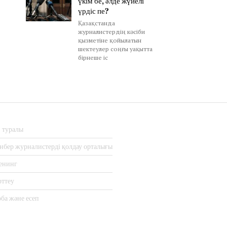
үкім бе, әлде жүйелі
үрдіс пе?
Қазақстанда
журналистердің кәсіби
қызметіне қойылатын
шектеулер соңғы уақытта
бірнеше іс
з туралы
нбер журналистерді қолдау орталығы
енинг
рттеу
ба және есеп