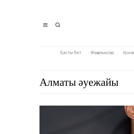
Басты бет
Жаңалықтар
Қоға
Алматы әуежайы