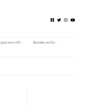
Facebook
Twitter
Instagram
YouTube
едиа мектебі
Арнайы жоба