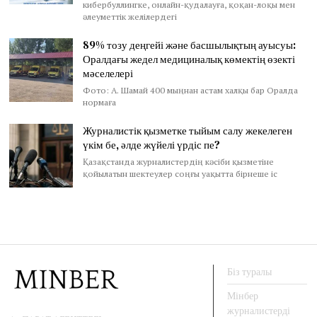
кибербуллингке, онлайн-қудалауға, қоқан-лоқы мен
әлеуметтік желілердегі
89% тозу деңгейі және басшылықтың ауысуы:
Оралдағы жедел медициналық көмектің өзекті
мәселелері
Фото: А. Шамай 400 мыңнан астам халқы бар Оралда
нормаға
Журналистік қызметке тыйым салу жекелеген
үкім бе, әлде жүйелі үрдіс пе?
Қазақстанда журналистердің кәсіби қызметіне
қойылатын шектеулер соңғы уақытта бірнеше іс
Біз туралы
Мінбер
журналистерді