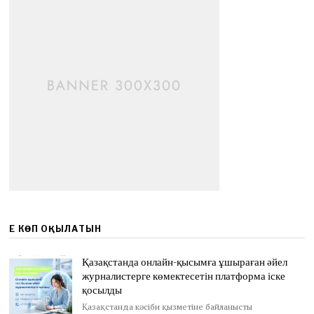
ЕҢ КӨП ОҚЫЛАТЫН
Қазақстанда онлайн-қысымға ұшыраған әйел
журналистерге көмектесетін платформа іске
қосылды
Қазақстанда кәсіби қызметіне байланысты