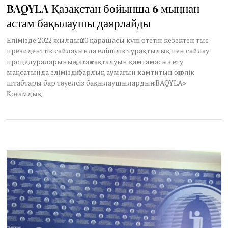
c
BAQYLA Қазақстан бойынша 6 мыңнан
t
астам бақылаушы даярлайды
o
b
e
Елімізде 2022 жылдың 20 қарашасы күні өтетін кезектен тыс
r
президенттік сайлауында елішілік тұрақтылық пен сайлау
1
процедураларының қатаң сақталуын қамтамасыз ету
7
мақсатында еліміздің барлық аумағын қамтитын өңірлік
,
штабтары бар тәуелсіз бақылаушылардың «BAQYLA»
2
Қоғамдық
0
2
2