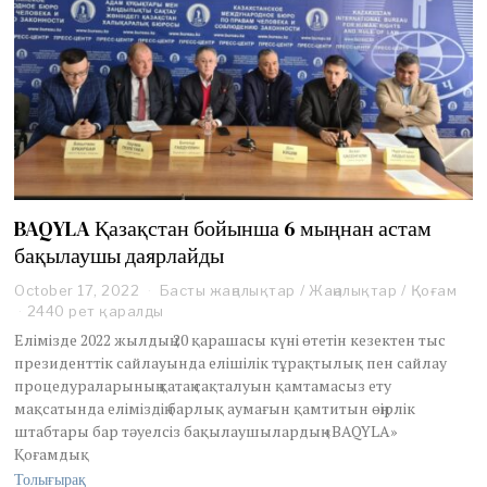
BAQYLA Қазақстан бойынша 6 мыңнан астам
бақылаушы даярлайды
October 17, 2022
O
Басты жаңалықтар
/
Жаңалықтар
/
Қоғам
c
2440 рет қаралды
t
Елімізде 2022 жылдың 20 қарашасы күні өтетін кезектен тыс
o
президенттік сайлауында елішілік тұрақтылық пен сайлау
b
процедураларының қатаң сақталуын қамтамасыз ету
e
мақсатында еліміздің барлық аумағын қамтитын өңірлік
r
1
штабтары бар тәуелсіз бақылаушылардың «BAQYLA»
7
Қоғамдық
,
Толығырақ
2