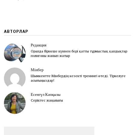
0
2
2
АВТОРЛАР
Редакция
Оралда бірнеше күннен бері қатты тұрмыстық қалдықтар
полигоны жанып жатыр
Мінбер
Шымкентте Мінбердің кезекті тренингі өтеді. Тіркелуге
асығыңыздар!
Есенгүл Кәпқызы
Серіктес жаңалығы