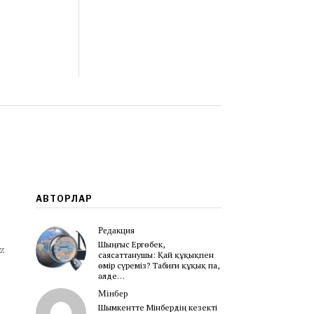
АВТОРЛАР
Редакция
Шыңғыс Ергөбек,
kz
cаясаттанушы: Қай құқықпен
өмір сүреміз? Табиғи құқық па,
әлде…
Мінбер
Шымкентте Мінбердің кезекті