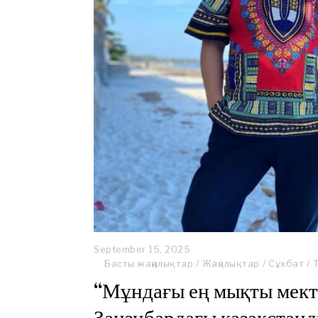
September 15, 2025
Басты жаңалықтар
/
Жаңалықтар
/
Сұхбат
/
“Мұндағы ең мықты мект