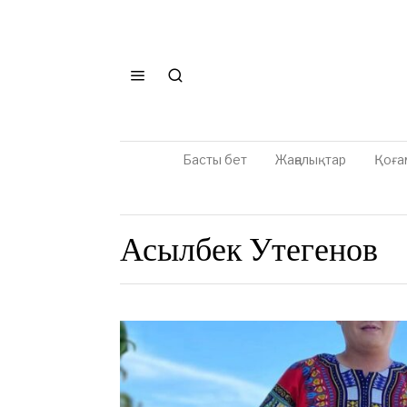
Басты бет
Жаңалықтар
Қоға
Асылбек Утегенов