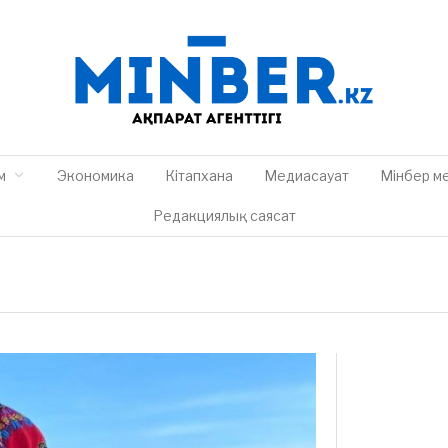
м
Экономика
Кітапхана
Медиасауат
Мінбер м
Редакциялық саясат