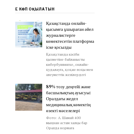
ЕҢ КӨП ОҚЫЛАТЫН
Қазақстанда онлайн-
қысымға ұшыраған әйел
журналистерге
көмектесетін платформа
іске қосылды
Қазақстанда кәсіби
қызметіне байланысты
кибербуллингке, онлайн-
қудалауға, қоқан-лоқы мен
әлеуметтік желілердегі
89% тозу деңгейі және
басшылықтың ауысуы:
Оралдағы жедел
медициналық көмектің
өзекті мәселелері
Фото: А. Шамай 400
мыңнан астам халқы бар
Оралда нормаға