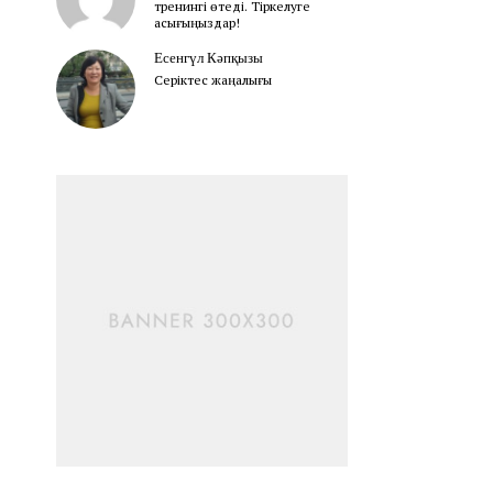
тренингі өтеді. Тіркелуге
асығыңыздар!
Есенгүл Кәпқызы
Серіктес жаңалығы