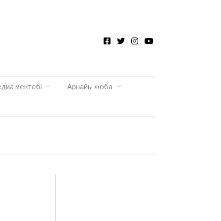
Facebook
Twitter
Instagram
YouTube
едиа мектебі
Арнайы жоба