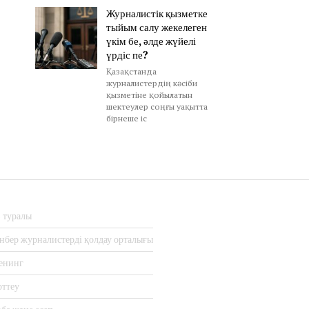
Журналистік қызметке
тыйым салу жекелеген
үкім бе, әлде жүйелі
үрдіс пе?
Қазақстанда
журналистердің кәсіби
қызметіне қойылатын
шектеулер соңғы уақытта
бірнеше іс
з туралы
нбер журналистерді қолдау орталығы
енинг
рттеу