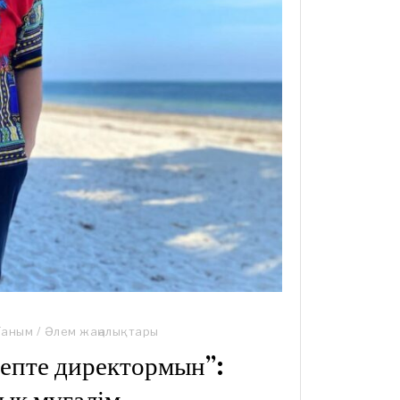
Таным
/
Әлем жаңалықтары
епте директормын”: