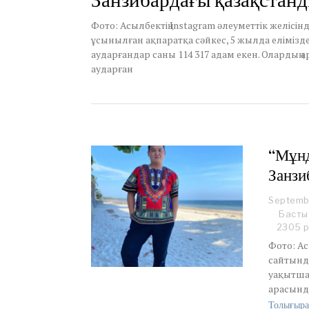
Занзибардағы қазақстанд
Фото: Асылбектің Instagram әлеуметтік желісі
ұсынылған ақпаратқа сәйкес, 5 жылда елімізд
аударғандар саны 114 317 адам екен. Олардың
аударған
“Мұнд
Занзи
Septemb
Басты
2305 
Фото: Ас
сайтында
уақытша 
арасынд
Толығыра