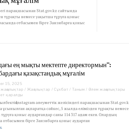
ық мұғалім
ндегі парақшасынан Stat.gov.kz сайтында
ен тұрақты немесе уақытша тұруға қоныс
 арасында отбасымен бірге Занзибарға қоныс
ағы ең мықты мектепте директормын”:
бардағы қазақстандық мұғалім
er 15, 2025
 жаңалықтар
/
Жаңалықтар
/
Сұхбат
/
Таным
/
Әлем жаңалықтары
рет қаралды
ылбектің Instagram әлеуметтік желісіндегі парақшасынан Stat.gov.
 ұсынылған ақпаратқа сәйкес, 5 жылда елімізден тұрақты немесе
тұруға қоныс аударғандар саны 114 317 адам екен. Олардың
а отбасымен бірге Занзибарға қоныс аударған
қ