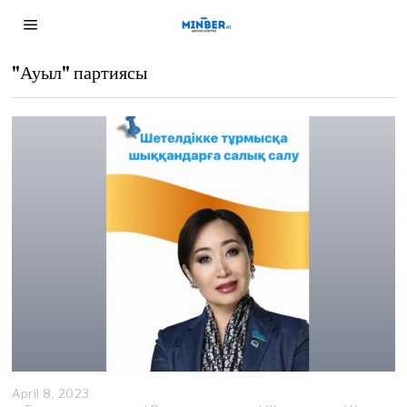
"Ауыл" партиясы
April 8, 2023
A