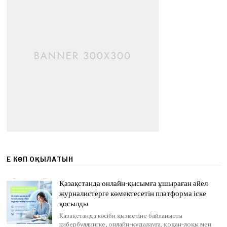
ЕҢ КӨП ОҚЫЛАТЫН
Қазақстанда онлайн-қысымға ұшыраған әйел
журналистерге көмектесетін платформа іске
қосылды
Қазақстанда кәсіби қызметіне байланысты
кибербуллингке, онлайн-қудалауға, қоқан-лоқы мен