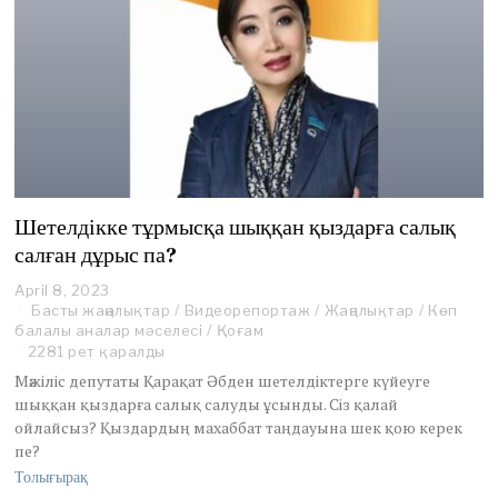
Шетелдікке тұрмысқа шыққан қыздарға салық
салған дұрыс па?
April 8, 2023
A
Басты жаңалықтар
p
/
Видеорепортаж
/
Жаңалықтар
/
Көп
балалы аналар мәселесі
r
/
Қоғам
i
2281 рет қаралды
l
Мәжіліс депутаты Қарақат Әбден шетелдіктерге күйеуге
8
шыққан қыздарға салық салуды ұсынды. Сіз қалай
,
ойлайсыз? Қыздардың махаббат таңдауына шек қою керек
2
пе?
0
2
Толығырақ
3