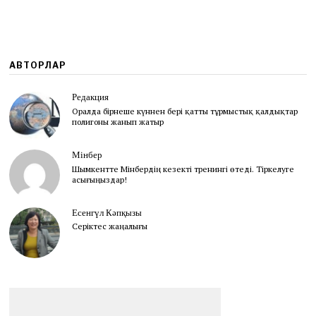
АВТОРЛАР
Редакция
Оралда бірнеше күннен бері қатты тұрмыстық қалдықтар
полигоны жанып жатыр
Мінбер
Шымкентте Мінбердің кезекті тренингі өтеді. Тіркелуге
асығыңыздар!
Есенгүл Кәпқызы
Серіктес жаңалығы