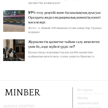
әлеуметтік желілердегі
89% тозу деңгейі және басшылықтың ауысуы:
Оралдағы жедел медициналық көмектің өзекті
мәселелері
Фото: А. Шамай 400 мыңнан астам халқы бар Оралда
нормаға
Журналистік қызметке тыйым салу жекелеген
үкім бе, әлде жүйелі үрдіс пе?
Қазақстанда журналистердің кәсіби қызметіне
қойылатын шектеулер соңғы уақытта бірнеше іс
Біз туралы
Мінбер
журналистерді
АҚПАРАТ АГЕНТТЕГІ
қолдау орталығы