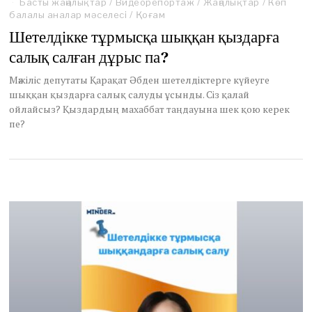
Басты жаңалықтар
p
/
Видеорепортаж
/
Жаңалықтар
/
Көп
балалы аналар мәселесі
r
/
Қоғам
i
Шетелдікке тұрмысқа шыққан қыздарға
l
салық салған дұрыс па?
8
,
2
Мәжіліс депутаты Қарақат Әбден шетелдіктерге күйеуге
0
шыққан қыздарға салық салуды ұсынды. Сіз қалай
2
ойлайсыз? Қыздардың махаббат таңдауына шек қою керек
3
пе?