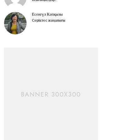
Есенгүл Кәпқызы
Серіктес жаңалығы