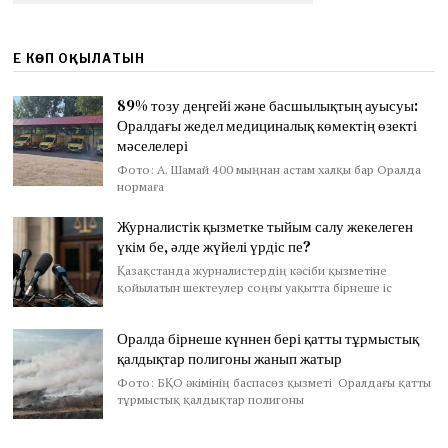
ЕҢ КӨП ОҚЫЛАТЫН
89% тозу деңгейі және басшылықтың ауысуы:
Оралдағы жедел медициналық көмектің өзекті
мәселелері
Фото: А. Шамай 400 мыңнан астам халқы бар Оралда
нормаға
Журналистік қызметке тыйым салу жекелеген
үкім бе, әлде жүйелі үрдіс пе?
Қазақстанда журналистердің кәсіби қызметіне
қойылатын шектеулер соңғы уақытта бірнеше іс
Оралда бірнеше күннен бері қатты тұрмыстық
қалдықтар полигоны жанып жатыр
Фото: БҚО әкімінің баспасөз қызметі Оралдағы қатты
тұрмыстық қалдықтар полигоны