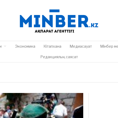
м
Экономика
Кітапхана
Медиасауат
Мінбер м
Редакциялық саясат