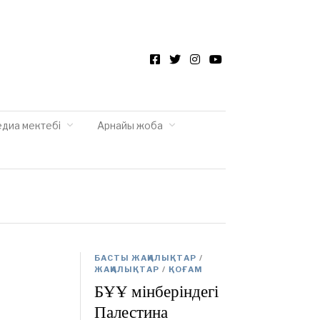
Facebook
Twitter
Instagram
YouTube
едиа мектебі
Арнайы жоба
БАСТЫ ЖАҢАЛЫҚТАР
/
ЖАҢАЛЫҚТАР
/
ҚОҒАМ
БҰҰ мінберіндегі
Палестина