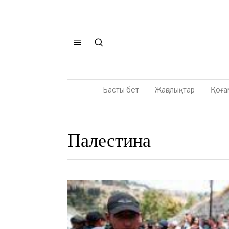
Басты бет
Жаңалықтар
Қоға
Палестина