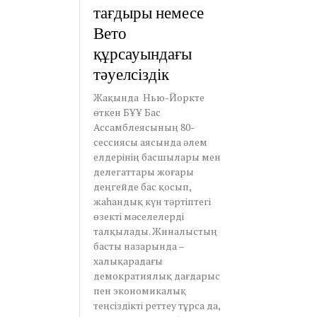
тағдыры немесе
Вето
құрсауындағы
тәуелсіздік
Жақында Нью-Йоркте
өткен БҰҰ Бас
Ассамблеясының 80-
сессиясы аясында әлем
елдерінің басшылары мен
делегаттары жоғары
деңгейде бас қосып,
жаһандық күн тәртіптегі
өзекті мәселелерді
талқылады. Жиналыстың
басты назарында –
халықарадағы
демократиялық дағдарыс
пен экономикалық
теңсіздікті реттеу тұрса да,