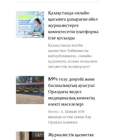
Қазақстанда онлайн-
қысымға ұшыраған әйел
журналистерге
көмектесетін платформа
іске қосылды
Қазақстанда кәсіби
қызметіне байланысты
кибербуллингке, онлайн-
қудалауға, қоқан-лоқы мен
әлеуметтік желілердегі
89% тозу деңгейі және
басшылықтың ауысуы:
Оралдағы жедел
медициналық көмектің
өзекті мәселелері
Фото: А. Шамай 400
мыңнан астам халқы бар
Оралда нормаға
Журналистік қызметке