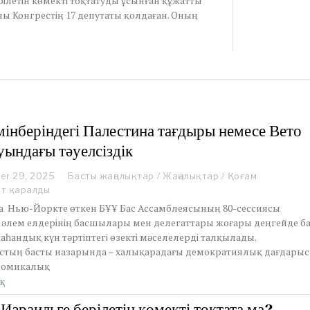
рілетін көмекті тоқтатуды ұсынған құжатты
ы Конгрестің 17 депутаты қолдаған. Оның
інберіндегі Палестина тағдыры немесе Вето
уындағы тәуелсіздік
er 29, 2025
S
Басты жаңалықтар
/
Жаңалықтар
/
Қоғам
e
ет қаралды
p
 Нью-Йоркте өткен БҰҰ Бас Ассамблеясының 80-сессиясы
t
 әлем елдерінің басшылары мен делегаттары жоғары деңгейде б
e
аһандық күн тәртіптегі өзекті мәселелерді талқылады.
m
тың басты назарында – халықарадағы демократиялық дағдарыс
b
e
номикалық
r
қ
2
9
зраильге берілетін көмекті тоқтата ма?