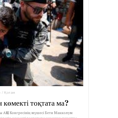
р
/
Қоғам
 көмекті тоқтата ма?
 АҚШ Конгресінің мүшесі Бети Макколум