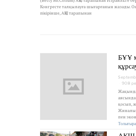
(Betty McCollum) АҚШ тарапынан Израильге бе
Конгресте талқылауға шығарғанын жазады. Он
пікірінше, АҚШ тарапынан
БҰҰ м
құрса
Septemb
908 р
Жақында
аясында
қосып, ж
Жиналыс
пен эко
Толығыра
АҚШ И