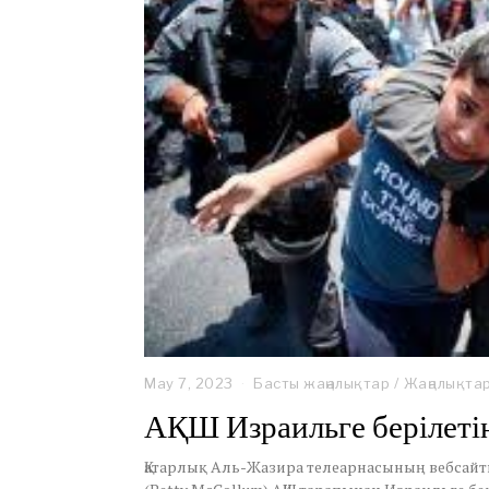
May 7, 2023
Басты жаңалықтар
/
Жаңалықта
АҚШ Израильге берілетін
Қатарлық Аль-Жазира телеарнасының вебсайты