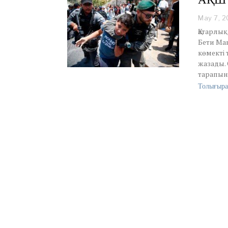
May 7, 
Қатарлы
Бети Мак
көмекті
жазады. 
тарапын
Толығыра