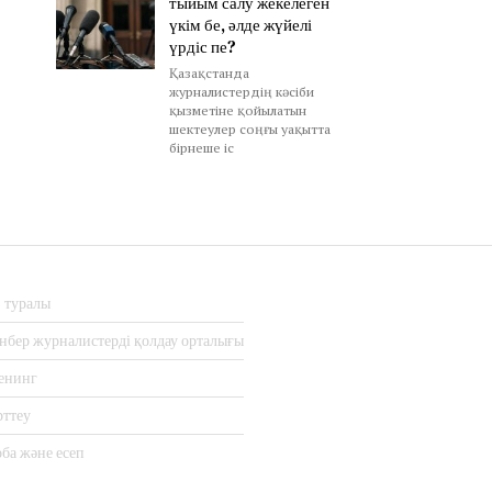
тыйым салу жекелеген
үкім бе, әлде жүйелі
үрдіс пе?
Қазақстанда
журналистердің кәсіби
қызметіне қойылатын
шектеулер соңғы уақытта
бірнеше іс
з туралы
нбер журналистерді қолдау орталығы
енинг
рттеу
ба және есеп