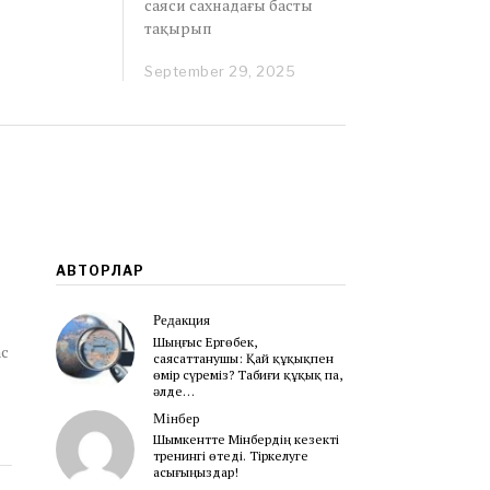
саяси сахнадағы басты
тақырып
September 29, 2025
S
e
p
t
e
m
b
e
r
2
9
АВТОРЛАР
,
2
Редакция
0
Шыңғыс Ергөбек,
2
ас
cаясаттанушы: Қай құқықпен
5
өмір сүреміз? Табиғи құқық па,
әлде…
Мінбер
Шымкентте Мінбердің кезекті
тренингі өтеді. Тіркелуге
асығыңыздар!