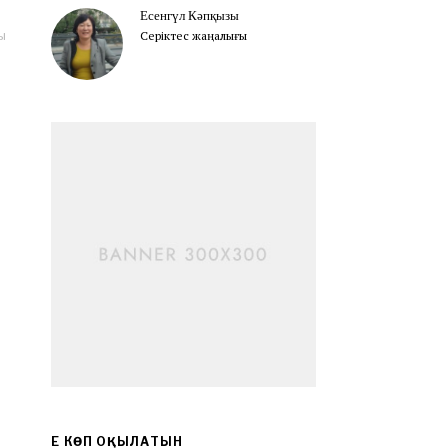
Есенгүл Кәпқызы
ы
Серіктес жаңалығы
ЕҢ КӨП ОҚЫЛАТЫН