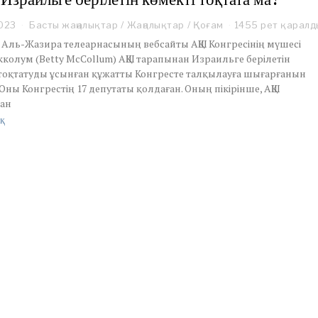
,
2
2023
Басты жаңалықтар
/
Жаңалықтар
/
Қоғам
1455 рет қаралд
0
2
қ Аль-Жазира телеарнасының вебсайты АҚШ Конгресінің мүшесі
5
колум (Betty McCollum) АҚШ тарапынан Израильге берілетін
 тоқтатуды ұсынған құжатты Конгресте талқылауға шығарғанын
Оны Конгрестің 17 депутаты қолдаған. Оның пікірінше, АҚШ
ан
қ