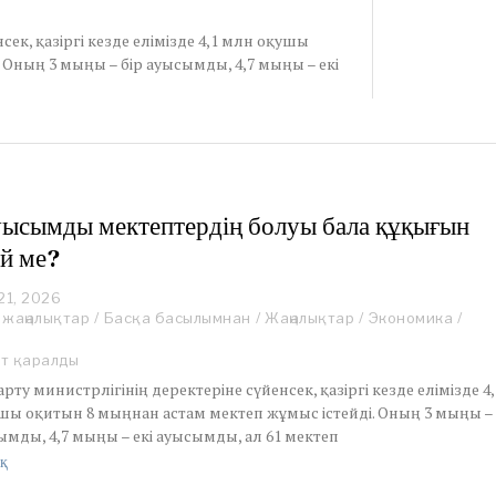
сек, қазіргі кезде елімізде 4,1 млн оқушы
 Оның 3 мыңы – бір ауысымды, 4,7 мыңы – екі
ысымды мектептердің болуы бала құқығын
й ме?
21, 2026
J
 жаңалықтар
a
/
Басқа басылымнан
/
Жаңалықтар
/
Экономика
/
n
u
ет қаралды
a
ғарту министрлігінің деректеріне сүйенсек, қазіргі кезде елімізде 4,
r
шы оқитын 8 мыңнан астам мектеп жұмыс істейді. Оның 3 мыңы –
y
ымды, 4,7 мыңы – екі ауысымды, ал 61 мектеп
2
7
қ
,