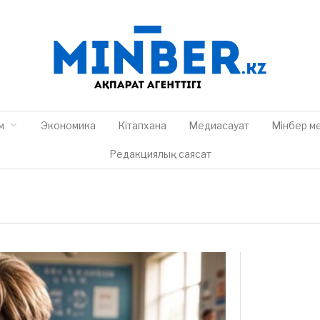
м
Экономика
Кітапхана
Медиасауат
Мінбер м
Редакциялық саясат