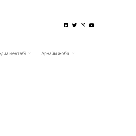
Facebook
Twitter
Instagram
YouTube
едиа мектебі
Арнайы жоба