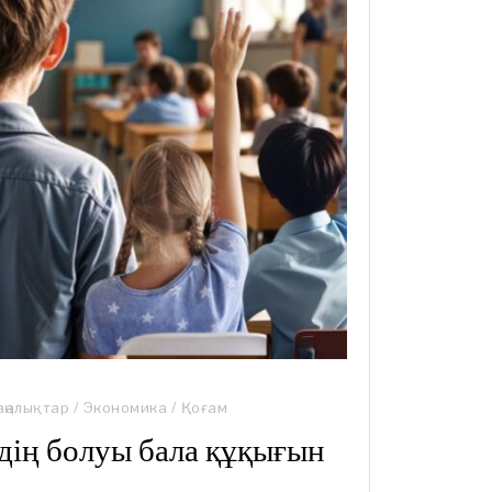
ңалықтар
/
Экономика
/
Қоғам
ің болуы бала құқығын