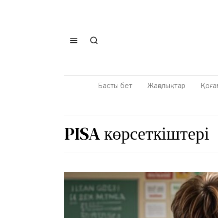
Басты бет
Жаңалықтар
Қоға
PISA көрсеткіштері