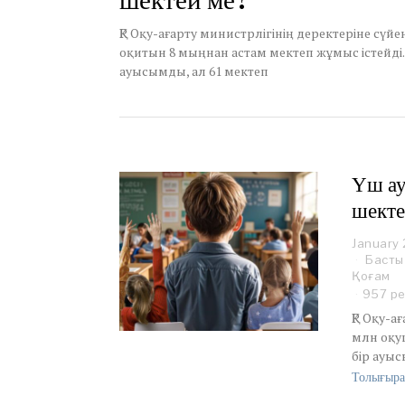
шектей ме?
y
2
ҚР Оқу-ағарту министрлігінің деректеріне сүйен
7
оқитын 8 мыңнан астам мектеп жұмыс істейді.
,
ауысымды, ал 61 мектеп
2
0
2
6
Үш ау
шекте
January 
Басты
Қоғам
957 р
ҚР Оқу-а
млн оқу
бір ауыс
Толығыра