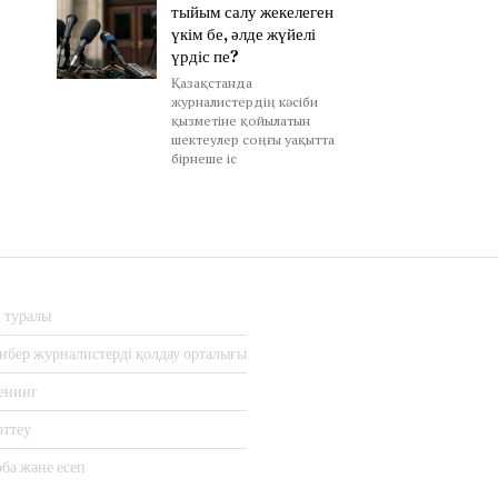
тыйым салу жекелеген
үкім бе, әлде жүйелі
үрдіс пе?
Қазақстанда
журналистердің кәсіби
қызметіне қойылатын
шектеулер соңғы уақытта
бірнеше іс
з туралы
нбер журналистерді қолдау орталығы
енинг
рттеу
ба және есеп