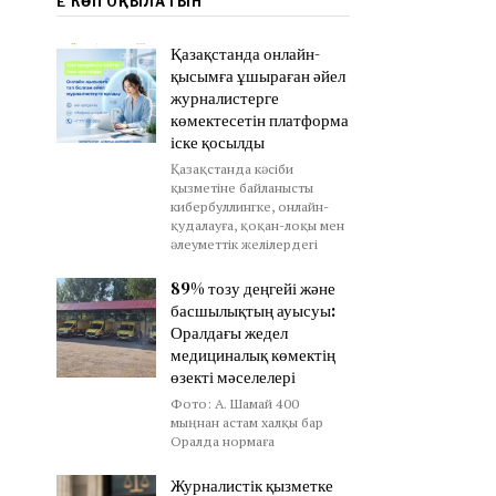
ЕҢ КӨП ОҚЫЛАТЫН
Қазақстанда онлайн-
қысымға ұшыраған әйел
журналистерге
көмектесетін платформа
іске қосылды
Қазақстанда кәсіби
қызметіне байланысты
кибербуллингке, онлайн-
қудалауға, қоқан-лоқы мен
әлеуметтік желілердегі
89% тозу деңгейі және
басшылықтың ауысуы:
Оралдағы жедел
медициналық көмектің
өзекті мәселелері
Фото: А. Шамай 400
мыңнан астам халқы бар
Оралда нормаға
Журналистік қызметке