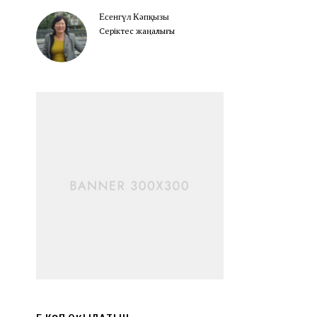
Есенгүл Кәпқызы
Серіктес жаңалығы