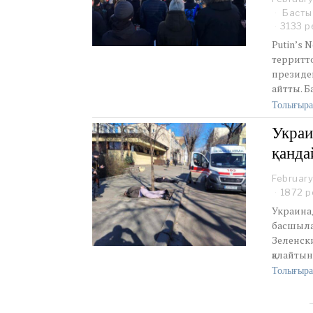
Басты
3133 р
Putin’s 
территто
президен
айтты. Б
Толығыра
Украи
қанда
February
1872 р
Украина
басшылар
Зеленски
қалайтын
Толығыра