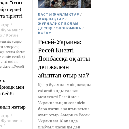
тқан “iron
мір перде)
та тірілтті
БАСТЫ ЖАҢАЛЫҚТАР
/
ЖАҢАЛЫҚТАР
/
ЖУРНАЛИСТ БОЛАМ
ықтар
/
ДЕСЕҢІЗ
/
ЭКОНОМИКА
/
Журналист
ҚОҒАМ
з
/
Қоғам
Ресей-Украина:
 Curtain Соңғы
ей әскерінің
Ресей Киевті
ториясына басып
Донбассқа оқ атты
е ешкім сенбеді.
нті өзінің
деп жалған
е сілтеп, Ресей
айыптап отыр ма?
ина
Қазір бүкіл әлемнің назары
 Донецк мен
екі ағайынды славян
 бейбіт
мемлекеті Ресей мен
Украинаның шиеленісіп
анып жатыр
бара жатқан ара қатынасына
ауып отыр. Америка Ресей
ықтар
/
Украинаға 16 ақпанда
Журналист
з
/
шабуыл жасайды деп