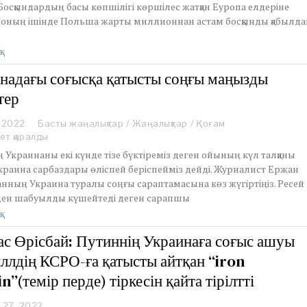
Босқындардың басы көпшілігі көршілес жатқан Еуропа елдеріне
1
 Соның ішінде Польша жарты миллионнан астам босқынды қабылда
0
,
2
қ
0
2
надағы соғысқа қатысты соңғы маңызды
2
тер
 2022
M
Басты жаңалықтар
/
Жаңалықтар
/
Қоғам
a
ет қаралды
r
 Украинаны екі күнде тізе бүктіреміз деген ойының күл талқаны
c
краина сарбаздары өліспей беріспейміз дейді. Журналист Ержан
h
нның Украина туралы соңғы сараптамасына көз жүгіртіңіз. Ресей
2
еден шабуылды күшейтеді деген сарапшы
,
2
қ
0
2
с Өрісбай: Путиннің Украинаға соғыс ашуы
2
ллдің КСРО-ға қатысты айтқан “iron
n”(темір перде) тіркесін қайта тірілтті
 27, 2022
F