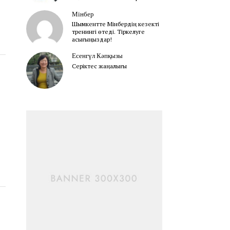
Мінбер
Шымкентте Мінбердің кезекті
тренингі өтеді. Тіркелуге
асығыңыздар!
Есенгүл Кәпқызы
Серіктес жаңалығы