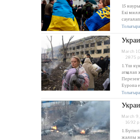
15 наур
Екі милл
сауғалап
Толығыра
Украи
March 1
2875 р
1. Үш к
атқылап 
Перезен
Еуропа е
Толығыра
Украи
March 9
1692 р
1. Бүгін
жалпы жү