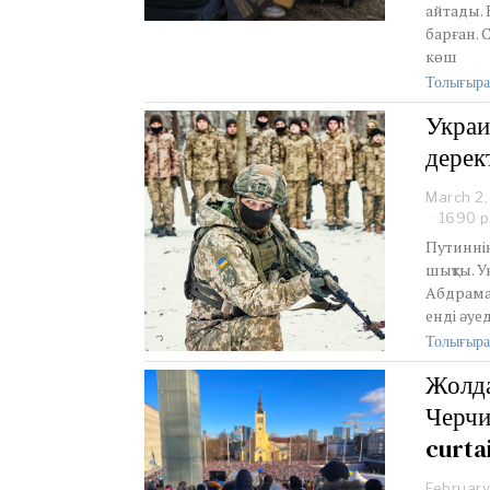
айтады. 
барған.
көш
Толығыра
Украи
дерек
March 2,
1690 р
Путиннің
шықты. У
Абдрама
енді әу
Толығыра
Жолда
Черчи
curtai
February