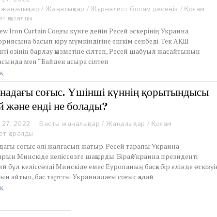
e
 жаңалықтар
/
Жаңалықтар
/
Журналист болам десеңіз
/
Қоғам
b
ет қаралды
r
New Iron Curtain Соңғы күнге дейін Ресей әскерінің Украина
u
риясына басып кіру мүмкіндігіне ешкім сенбеді. Тек АҚШ
a
ті өзінің барлау қызметіне сілтеп, Ресей шабуыл жасайтынын
r
y
асында мен “Байден асыра сілтеп
2
қ
7
,
надағы соғыс. Үшінші күннің қорытындысы
2
й және енді не болады?
0
2
2
 27, 2022
F
Басты жаңалықтар
/
Жаңалықтар
/
Қоғам
e
ет қаралды
b
дағы соғыс әлі жалғасып жатыр. Ресей тарапы Украина
r
ын Минскіде келіссөзге шақырды. Бірақ Украина президенті
u
й бұл келіссөзді Минскіде емес Еуропаның басқа бір елінде өткізуі
a
ын айтып, бас тартты. Украинадағы соғыс қалай
r
y
қ
2
7
,