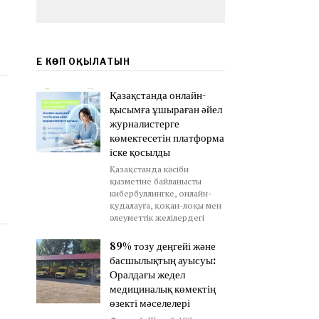
ЕҢ КӨП ОҚЫЛАТЫН
Қазақстанда онлайн-
қысымға ұшыраған әйел
журналистерге
көмектесетін платформа
іске қосылды
Қазақстанда кәсіби
қызметіне байланысты
кибербуллингке, онлайн-
қудалауға, қоқан-лоқы мен
әлеуметтік желілердегі
89% тозу деңгейі және
басшылықтың ауысуы:
Оралдағы жедел
медициналық көмектің
өзекті мәселелері
н