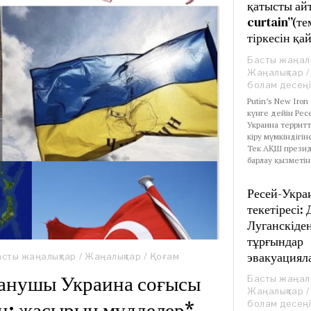
қатысты ай
curtain”(те
тіркесін қай
Басты жаңал
Жаңалықтар
/
болам десеңі
Putin’s New Iron
күнге дейін Рес
Украина террит
кіру мүмкіндігін
Тек АҚШ президе
барлау қызметін
Ресей-Укра
текетіресі:
Луганскіден
тұрғындар
эвакуациял
асты жаңалықтар
/
Жаңалықтар
/
Қоғам
танушы Украина соғысы
Басты жаңал
Жаңалықтар
/
н: жасырын мүдделер*
болам десеңі