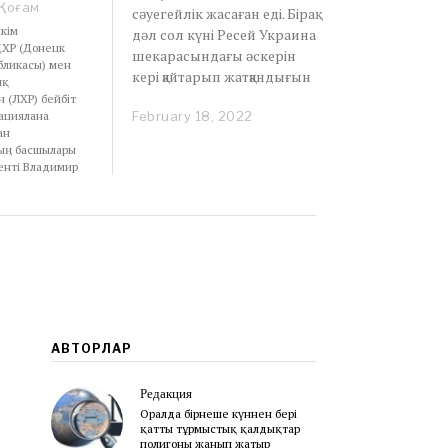
Қоғам
сәуегейлік жасаған еді. Бірақ
шкім
дәл сол күні Ресей Украина
ХР (Донецк
шекарасындағы әскерін
бликасы) мен
кері қайтарып жатқандығын
ық
 (ЛХР) бейбіт
February 18, 2022
F
ациялана
ан
e
ың басшылары
b
енті Владимир
r
u
a
r
y
1
9
,
2
0
АВТОРЛАР
2
2
Редакция
Оралда бірнеше күннен бері
қатты тұрмыстық қалдықтар
полигоны жанып жатыр