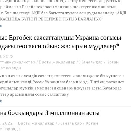
с АҚШ-қа әлемдік көшбасшылықты сақтау мен Ресейдің ұлттық
h
р аймағын Ресей шекарасымен ғана шектеуге жол ашатын
3
к. Бұл шектеуді АҚШ бес бағытта жүзеге асыруды көздейді. АҚШ
0
,
КАСЫНДА БҮГІНГІ РЕСЕЙМЕН ТЫҒЫЗ БАЙЛАНЫС
2
қ
0
2
с Ергөбек саясаттанушы Украина соғысы
2
дағы геосаяси ойын: жасырын мүдделер*
9, 2022
M
a
ттық журналистер
/
Басты жаңалықтар
/
Жаңалықтар
/
Қоғам
r
ет қаралды
c
ының аяғы әлемдік саясатқа көптеген жаңалық және біз күтпеген
h
рді алып келді. Ресей Украинаға басып кірді. Тіпті ең фаталист
3
анушылар мүмкін емес деген сценарий жүзеге асты. Бауырлас
0
,
ттер арасындағы соғыс саясаттану
2
қ
0
2
на босқындары 3 миллионнан асты
2
, 2022
M
Басты жаңалықтар
/
Жаңалықтар
/
Қоғам
a
ет қаралды