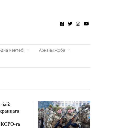
Facebook
Twitter
Instagram
YouTube
едиа мектебі
Арнайы жоба
сбай:
краинаға
 КСРО-ға