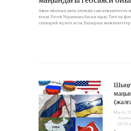
3
0
Ақпан айының аяғы әлемдік саясатқа көптеген 
,
келді. Ресей Украинаға басып кірді. Тіпті ең 
2
сценарий жүзеге асты. Бауырлас мемлекеттер
0
2
2
Шыңғы
маңын
(жалғ
March 3
Азама
2659 р