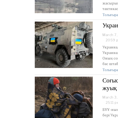
жасырын 
тактика
Толығыра
Украи
March 7,
2059 р
Украинад
Украинан
Оның соң
бас шта
Толығыра
Соғыс
жуық 
March 3,
2511 р
БҰҰ-ның
бері Ук