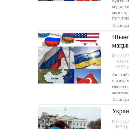
Бұл соғы
мүдделе
мүмкінді
РИТОРИ
Толығыра
Шыңғы
маңын
March 2
Азама
3855 р
Ақпан ай
нәтижеле
саясатт
мемлеке
Толығыра
Украи
March 17
1879 р