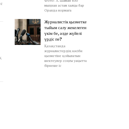
Фото: А. Шамай 400
ыс
мыңнан астам халқы бар
Оралда нормаға
Журналистік қызметке
тыйым салу жекелеген
үкім бе, әлде жүйелі
үрдіс пе?
Қазақстанда
журналистердің кәсіби
қызметіне қойылатын
шектеулер соңғы уақытта
бірнеше іс