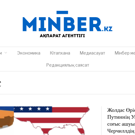
м
Экономика
Кітапхана
Медиасауат
Мінбер м
Редакциялық саясат
с
Жолдас Өрі
Путиннің У
соғыс ашуы
Черчиллдің