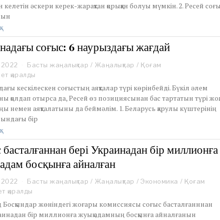
келетін әскери керек-жарақтан қорыққан болуы мүмкін. 2. Ресей соғ
1
сын
0
,
қ
2
0
надағы соғыс: 6 наурыздағы жағдай
2
2
 2022
M
Басты жаңалықтар
/
Жаңалықтар
/
Қоғам
a
ет қаралды
r
ағы кескілескен соғыстың аяқталар түрі көрінбейді. Бүкіл әлем
c
ы қолдап отырса да, Ресей өз позициясынан бас тартатын түрі жоқ.
h
ы немен аяқталатыны да беймәлім. 1. Беларусь қарулы күштерінің
7
бындағы бір
,
2
қ
0
2
 басталғаннан бері Украинадан бір миллионға
2
адам босқынға айналған
 2022
M
Басты жаңалықтар
/
Жаңалықтар
/
Экономика
/
Қоғам
a
ет қаралды
r
 Босқындар жөніндегі жоғары комиссиясы соғыс басталғанннан
c
раинадан бір миллионға жуық адамның босқынға айналғанын
h