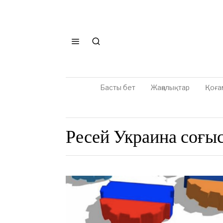
Басты бет
Жаңалықтар
Қоға
Ресей Украина соғы