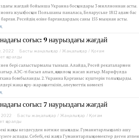
r
ыздағы жағдай бойынша Украина босқындары 3 миллионнан асты.
c
ионға жуық босқын Польшаны паналаса, Беларуське 1812 адам бас
h
 барған. Ресейдің өзіне барғандардың саны 155 мыңнан асты.
1
7
қ
,
2
надағы соғыс: 9 наурыздағы жағдай
0
2
0, 2022
M
Басты жаңалықтар
/
Жаңалықтар
/
Қоғам
2
a
ет қаралды
r
үннен бері салыстырмалы тыныш. Алайда, Ресей рекаталармен
c
жатыр. АЭС-ті басып алып, қоқанлоқы жасап жатыр. Марифулда
h
тхана бомбыланды. 2. Украина Қорғаныс күштерін толықтырды.
1
лдері жаңа қару-жарақ жеткізіп, әлеуметтік көмекті
0
,
қ
2
0
надағы соғыс: 7 наурыздағы жағдай
2
2
, 2022
M
Басты жаңалықтар
/
Жаңалықтар
/
Қоғам
a
ет қаралды
r
гі екі жақты кездесуден нәтиже шықпады. Гуманитарлық дәліз ашу
c
зеге аспады. Себебі, екі жақ та Гуманитарлық көмектер деген атпе
h