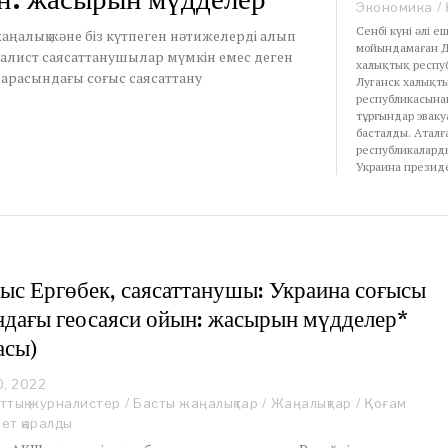
Экономика
/
Сенбі күні әлі е
жаңалық және біз күтпеген нәтижелерді алып
мойындамаған Д
фаталист саясаттанушылар мүмкін емес деген
халықтық респу
 арасындағы соғыс саясаттану
Луганск халықт
республикасынан
тұрғындар эваку
басталды. Аталғ
республикалард
Украина презид
с Ергөбек, саясаттанушы: Украина соғысы
дағы геосаяси ойын: жасырын мүдделер*
асы)
0, 2022
M
a
ттық журналистер
/
Басты жаңалықтар
/
Жаңалықтар
/
Қоғам
r
ет қаралды
c