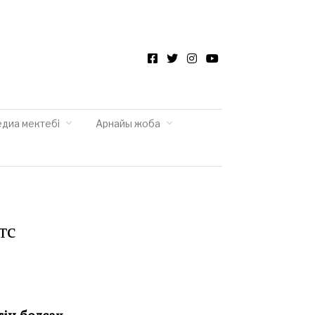
Facebook
Twitter
Instagram
YouTube
едиа мектебі
Арнайы жоба
тс