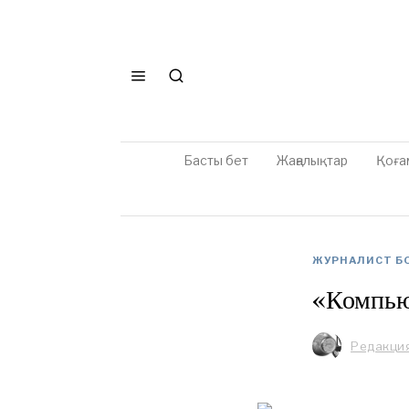
Басты бет
Жаңалықтар
Қоға
ЖУРНАЛИСТ БО
«Компью
Редакци