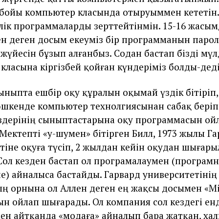
т бойы компьютер класында отыруыммен кететін
ік программаларды зерттейтінмін. 15-16 жасым
н деген досым екеуміз бір программанын паро
жүйесін бұзып алғанбыз. Содан бастап бізді мү
класына кіргізбей қойған күндеріміз болды-деді
ыныпта ешбір оқу құралын оқымай үздік бітіріп,
шкенде компьютер технолгиясынан сабақ беріп,
дерінің сыныптастарына оқу программасын ой
Мектепті «у-шумен» бітірген Билл, 1973 жылы Г
тіне оқуға түсіп, 2 жылдан кейін оқудан шығар
 Сол кезден бастап ол програмалаумен (програм
е) айналыса бастайды. Гарвард университетінің
 орнына ол Аллен деген ең жақсы досымен «Mi
н ойлап шығарады. Ол компания сол кездегі енд
лмен айтқанда «модаға» айналып бара жатқан, ха