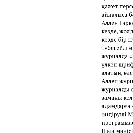
қажет перс
айналыса б
Аллен Гарв
кезде, жол
кезде бір 
түбегейлі 
журналда «A
үлкен шриф
алатын, әл
Аллен журн
журналды о
заманы кел
адамдарға 
өндіруші M
программас
Шын мәнісі