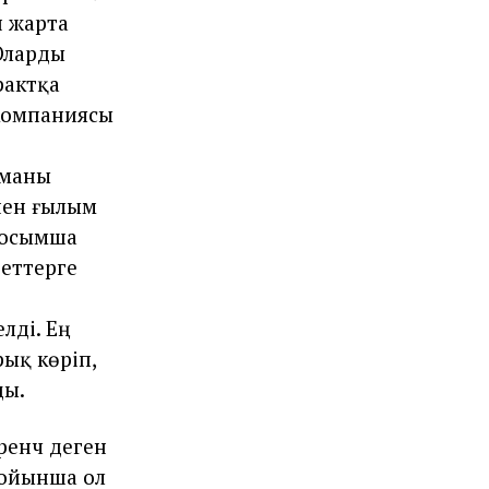
н жарта
Оларды
рактқа
 компаниясы
рманы
нен ғылым
қосымша
еттерге
лді. Ең
рық көріп,
ды.
ренч деген
бойынша ол