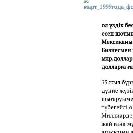
ол үздік бе
есеп шотын
Мексиканың
Бизнесмен 
млр.доллар
долларға ғ
35 жыл бұр
дүние жүзі
шығаруымен
түбегейлі ө
Миллиардер
жай ғана мұ
анасының а