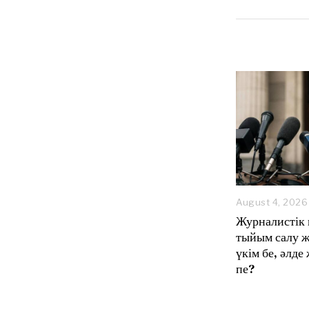
August 4, 2026
Журналистік 
тыйым салу ж
үкім бе, әлде
пе?