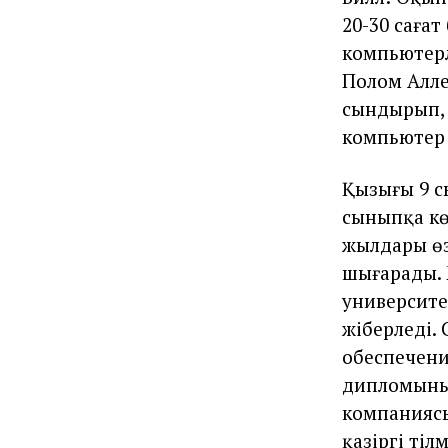
20-30 саға
компьютерл
Полом Алле
сындырып, 
компьютер 
Қызығы 9 с
сыныпқа кө
жылдары өз
шығарады. 
университе
жіберледі.
обеспечени
дипломының
компаниясы
қазіргі ті