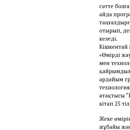
сәтте болға
айда прогр
таңғалдырғ
отырып, де
келеді.
Кішкентай 
«Өмірді жа
мен технол
қайрымдыл
әрдайым гр
технология
атақтысы “
кітап 25 т
Жеке өмірі
жұбайы жән