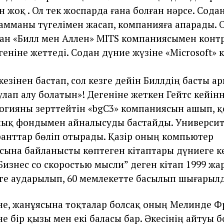
н жоқ . Ол тек жоспарда ғана болған нәрсе. Сода
амманы түгелімен жасап, компанияға апарады. 
ан «Билл мен Аллен» MITS компаниясымен конт
геніне жеттеді. Содан дүние жүзіне «Microsoft»
кезінен бастап, сол кезге дейін Биллдің басты а
улап алу болатын»! Дегеніне жеткен Гейтс кейін
огияны зерттейтін «bgC3» компаниясын ашып, 
ық фондымен айналысуды бастайды. Университ
анттар бөліп отырады. Қазір оның компьютер
сына байланысты көптеген кітаптары дүниеге ке
Бизнес со скоростью мысли” деген кітап 1999 жа
ілге аударылып, 60 мемлекетте басылып шығарыл
не, жанұясына тоқталар болсақ оның Мелинде Ф
е бір қызы мен екі баласы бар. Әкесінің айтуы 