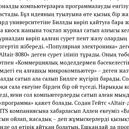
оналды компьютерларға программалауды енгіз
астады. Бұл идеяның туылуына өте қызық бір жа
ард университетіне Биллды көріп қайтуға бара 
да киоск жанына тоқтап журнал сатып алғысы кел
журналдан көріп қалған сурет пент жазу олардың
өзгертіп жібереді. «Популярная электроника» дег
ltair-8080» деген сурет ілініп тұрады. Оның төб
тпен «Коммерциялық моделдермен бәсекелестік
емдегі ең алғашқы микрокомпьютер» – деген жаз
алды сатып ала салып Биллге жүгіріп барады. Со
қи сала екеуіне бірден бір ой түседі. Нарыққы 
еді, яғни сол компьютерлерды сатып алған мың
«программа» қажет болады. Содан Гейтс «Altair-
ITS компаниясына хабарласып Аллен екеуміз «Ba
ын ойлап, жасадық – деп жұмыскерлерді қызық
нде ол өтірік айтқан болатын. Ешқандай да про