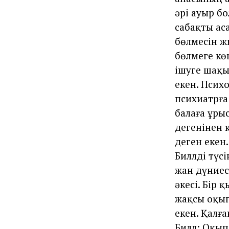
әрі ауыр б
сабақты аса
бөлмесін ж
бөлмеге кө
ішуге шақы
екен. Псих
психиатрға 
балаға ұры
дегенінен 
деген екен.
Биллді түс
жан дүниес
әкесі. Бір
жақсы оқы
екен. Қалға
Билл: Оқып