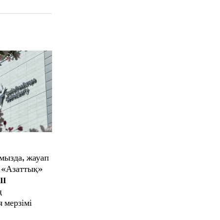
мызда, жауап
 «Азаттық»
11
ң
 мерзімі