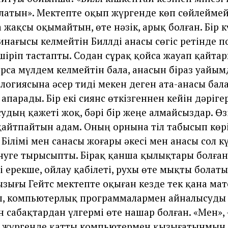
олатын». Мектепте оқып жүргенде көп сөйлеймей
 жақсы оқымайтын, өте нәзік, арық болған. Бір к
инағысы келмейтін Биллді анасы сөгіс ретінде 
шіріп тастапты. Содан сұрақ қойса жауап қайтар
рса мүлдем келмейтін бала, анасын біраз уайы
ологиясына әсер тиді мекен деген ата-анасы бал
апарады. Бір екі сиянс өткізгеннен кейін дәріге
судың қажеті жоқ, бәрі бір жеңе алмайсыздар. Өз
қайтпайтын адам. Оның орнына тіл табысып көрі
 Білімі мен санасы жоғары әкесі мен анасы сол к
інуге тырысыпты. Бірақ қанша қылықтары болға
і ерекше, ойлау қабілеті, рухы өте мықты болаты
 қызығы Гейтс мектепте оқыған кезде тек қана м
п, компьютерлық программалармен айналысуды
н сабақтардан үлгермі өте нашар болған. «Мен», 
 жүргенде қатты компьютермен қызығатынмын. 