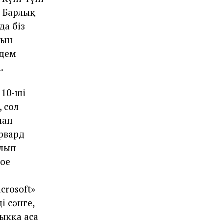
. Барлық
да біз
лын
лдем
.
 10-ші
 сол
лап
арвард
ылып
ное
crosoft»
і сәнге,
лыққа аса