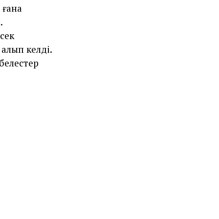
 ғана
.
сек
алып келді.
белестер