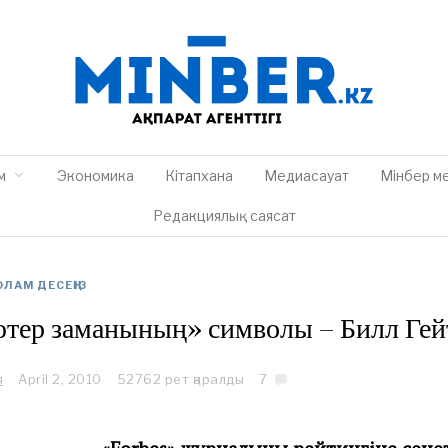
м
Экономика
Кітапхана
Медиасауат
Мінбер м
Редакциялық саясат
ЛАМ ДЕСЕҢІЗ
тер заманының» символы – Билл Гей
я
April 2, 2010
O
52762 рет қаралды
7
c
t
o