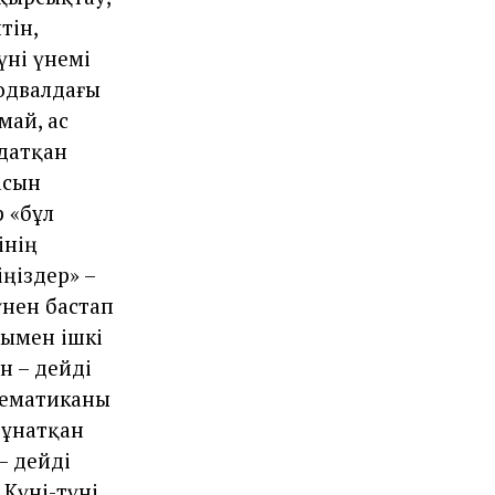
тін,
үні үнемі
подвалдағы
май, ас
мдатқан
асын
р «бұл
інің
ңіздер» –
үнен бастап
нымен ішкі
н – дейді
атематиканы
 ұнатқан
– дейді
Күні-түні