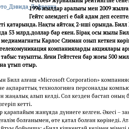
«Forbes» журналының рейтингіне сене
b
e
1996 жылдар аралығы мен 2009 жылға
r
Гейтс әлемдегі ең бай адам деп есептел
2
9
стің қатарында. Нақты айтсақ 2-нші орында. Билл Г
,
да 53 млрд.доллар бар екен. Бірақ осы жылы Би
2
0
 медиамагнаты Карлос Слиман озып кеткен көрін
2
телекомуникация компаниялардың акциялары ар
0
 табыс тауыпты. Яғни Гейтстен бар жоғы 500 ми
ана ұтып отыр.
ын Билл алғаш «Microsoft Corporation» компани
не ақпараттық технологияға персоналды компь
 жаңалық алып келді. Сол кезден бастап оның б
згеріп кетті.
 қарапайым жанұяда дүниеге келген. Әкесі – за
ғалім болғанымен, өте қатал болған көрінеді. Ат
йтуы бойынша: «Билл кішкентай кезінен мінезі 