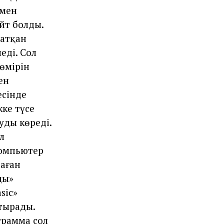
умен
йт болды.
жатқан
еді. Сол
 өмірін
ен
есінде
ке түсе
уды көреді.
л
компьютер
даған
ды»
sic»
тырады.
грамма сол