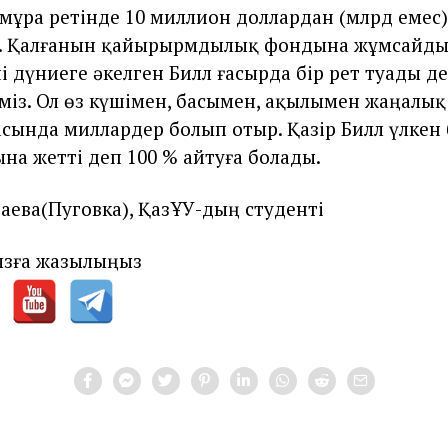
мұра ретінде 10 миллион доллардан (млрд емес)
. Қалғанын қайырырмдылық фондына жұмсайды
і дүниеге әкелген Билл ғасырда бір рет туады де
міз. Ол өз күшімен, басымен, ақылымен жаңалық 
сында миллардер болып отыр. Қазір Билл үлкен 
на жетті деп 100 % айтуға болады.
аева(Пуговка), ҚазҰУ-дың студенті
зға жазылыңыз