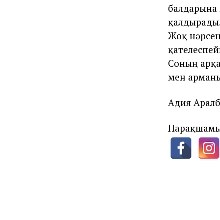
балдарына 
қалдырады
Жоқ нәрсен
қателеспей
Соның арқа
мен арманы
Адия Аралб
Парақшамы