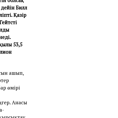
тін болсақ
 дейін Билл
іпті. Қазір
ейтстің
ллды
еді.
қылы 53,5
ллион
ясын ашып,
ютер
ар өмірі
ңгер. Анасы
а-
қырсықтау,