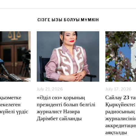
CІЗГЕ ҚЫЗЫҚ БОЛУЫ МҮМКІН
A
July 21, 2026
J
July 17, 2026
J
u
u
u
қызметке
«Әділ сөз» қорының
Сайлау 23 та
g
l
l
екелеген
президенті болып белгілі
Қыркүйекте:
u
y
y
 жүйелі үрдіс
журналист Нәзира
радиосының 
s
2
1
t
1
7
Дәрімбет сайланды
журналисіні
4
,
,
аккредитация
,
2
2
аяқталды
2
0
0