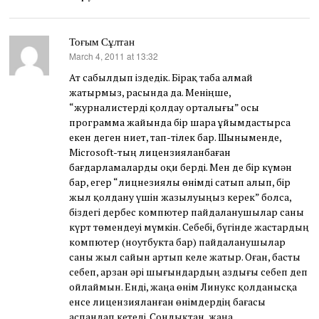
Тоғым Сұлтан
March 4, 2011 at 13:32
says:
Ат сабылдып іздедік. Бірақ таба алмай
жатырмыз, расында да. Меніңше,
“журналистерді қолдау орталығы” осы
программа жайында бір шара ұйымдастырса
екен деген ниет, тап-тілек бар. Шыныменде,
Microsoft-тың лицензияланбаған
бағдарламаларды оқи берді. Мен де бір күмән
бар, егер “лицнезиялы өнімді сатып алып, бір
жыл қолдану үшін жазылуыңыз керек” болса,
біздегі дербес компютер пайдаланушылар саны
күрт төмендеуі мүмкін. Себебі, бүгінде жастардың
компютер (ноутбукта бар) пайдаланушылар
саны жыл сайын артып келе жатыр. Оған, басты
себеп, арзан әрі шығындардың аздығы себеп деп
ойлаймын. Енді, жаңа өнім Линукс қолданысқа
енсе лицензияланған өнімдердің бағасы
аспандап кетеді. Сондықтан, жаңа