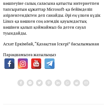
көшпеуіне салық саласына қатысты интернетпен
тапсыратын құжаттар Microsoft-қа бейімделіп
әзірленгендіктен деп санайды. Әрі ең үлкен күдік
Linux-қа көшкен соң әлемдік қауымдастық
көшінен қалып қоймаймыз ба деген сауал
туындайды.
Асхат Еркімбай, “Қазақстан Іскері” басылымынан
Парақшамызға жазылыңыз