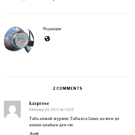
y
1
2
,
2
0
Редакция
2
6
2 COMMENTS
kazprose
February 23, 2011 at 14:23
says:
Таба алмай жүрмін. Табылса Linux-қа мен де
көшіп алайын деп ем.
Reply