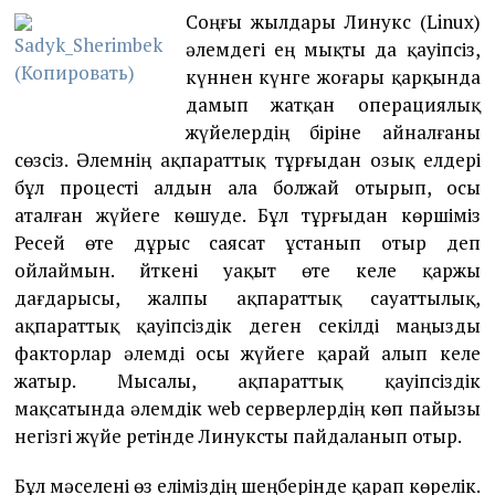
Соңғы жылдары Линукс (Linux)
әлемдегі ең мықты да қауіпсіз,
күннен күнге жоғары қарқында
дамып жатқан операциялық
жүйелердің біріне айналғаны
сөзсіз. Әлемнің ақпараттық тұрғыдан озық елдері
бұл процесті алдын ала болжай отырып, осы
аталған жүйеге көшуде. Бұл тұрғыдан көршіміз
Ресей өте дұрыс саясат ұстанып отыр деп
ойлаймын. Өйткені уақыт өте келе қаржы
дағдарысы, жалпы ақпараттық сауаттылық,
ақпараттық қауіпсіздік деген секілді маңызды
факторлар әлемді осы жүйеге қарай алып келе
жатыр. Мысалы, ақпараттық қауіпсіздік
мақсатында әлемдік web серверлердің көп пайызы
негізгі жүйе ретінде Линуксты пайдаланып отыр.
Бұл мәселені өз еліміздің шеңберінде қарап көрелік.