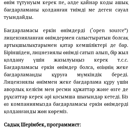
өнім тұтунуым керек пе, әлде қайнар коды ашық
бағдарламаны қолданған тиімді ме деген сауал
туындайды.
Бағдарламасы еркін өнімдерді (‘open source”)
лицензияланған өнімдермен салыстыратын болсақ
артықшылықтарымен қатар кемшіліктері де бар.
Біріншіден, лицнезиялы өнімді сатып алып, бір жыл
қолдану үшін жазылуыңыз керек т.с.с.
Бағдарламасы еркін өнімдер болса, өзіңнің жеке
бағдарламаңды құруға мүмкіндік береді.
Лицензиялы өніммен жеке бағдарлама құру үшін
аворлық келісім мен ресми құжаттар және өзге де
рұқсаттар керек әрі қосымша шығындар кетеді. Біз
өз компаниямызда бағдарламасы еркін өнімдерді
қолданғанды жөн көреміз.
Садық Шерімбек, программист: