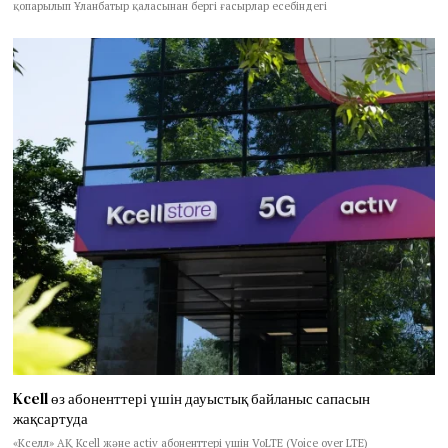
қопарылып Ұланбатыр қаласынан бергі ғасырлар есебіндегі
Kcell өз абоненттері үшін дауыстық байланыс сапасын
жақсартуда
«Кселл» АҚ Kcell және activ абоненттері үшін VoLTE (Voice over LTE)