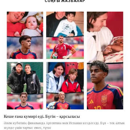
СОҢҒЫ ЖАЗБАЛАР
Кеше ғана кумирі еді. Бүгін – қарсыласы
Әлем кубогінің финалында Аргентина мен Испания кездеседі. Бұл – тек алтын
жүлде үшін тартыс емес, тұтас