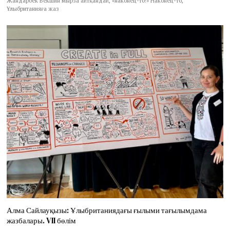
Жандарбек Бекшин мырза айтқандай, «наконец-то!» Наконец-то,
Ұлыбританияға жаз
Алма Сайлауқызы: Ұлыбританиядағы ғылыми тағылымдама
жазбалары. VII бөлім