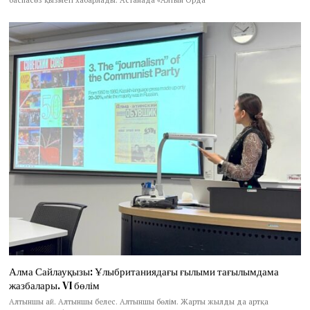
Алма Сайлауқызы: Ұлыбританиядағы ғылыми тағылымдама
жазбалары. VI бөлім
Алтыншы ай. Алтыншы белес. Алтыншы бөлім. Жарты жылды да артқа