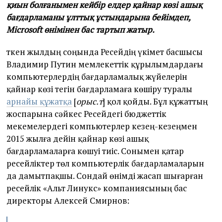
қиын болғанымен кейбір елдер қайнар көзі ашық
бағдарламаны ұлттық ұстындарына бейімдеп,
Microsoft өнімінен бас тартып жатыр.
Өткен жылдың соңында Ресейдің үкімет басшысы
Владимир Путин мемлекеттік құрылымдардағы
компьютерлердің бағдарламалық жүйелерін
қайнар көзі тегін бағдарламаға көшіру туралы
арнайы құжатқа
[
орыс.т
] қол қойды. Бұл құжаттың
жоспарына сәйкес Ресейдегі бюджеттік
мекемелердегі компьютерлер кезең-кезеңмен
2015 жылға дейін қайнар көзі ашық
бағдарламаларға көшуі тиіс. Сонымен қатар
ресейліктер төл компьютерлік бағдарламаларын
да дамытпақшы. Сондай өнімді жасап шығарған
ресейлік «Альт Линукс» компаниясының бас
директоры Алексей Смирнов: