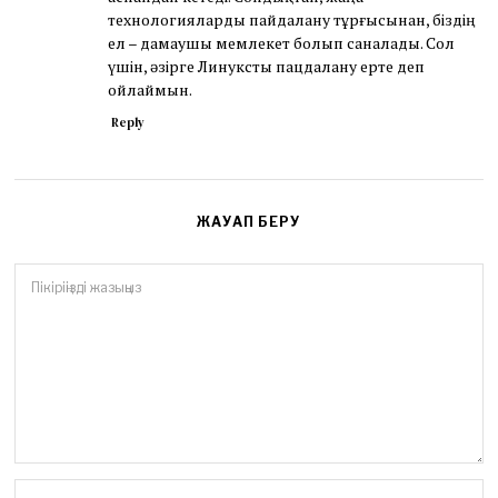
технологияларды пайдалану тұрғысынан, біздің
ел – дамаушы мемлекет болып саналады. Сол
үшін, әзірге Линуксты пацдалану ерте деп
ойлаймын.
Reply
ЖАУАП БЕРУ