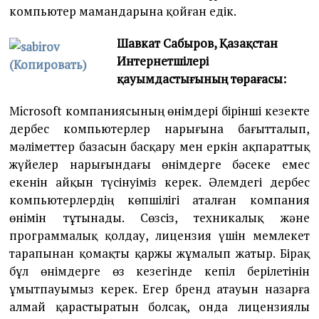
компьютер мамандарына қойған едік.
Шавкат Сабыров, Қазақстан
Интернетшілері
қауымдастығының төрағасы:
Microsoft компаниясының өнімдері бірінші кезекте
дербес компьютерлер нарығына бағытталып,
мәліметтер базасын басқару мен еркін ақпараттық
жүйелер нарығындағы өнімдерге бәсеке емес
екенін айқын түсінуіміз керек. Әлемдегі дербес
компьютерлердің көпшілігі аталған компания
өнімін тұтынады. Сөзсіз, техникалық және
программалық қолдау, лицензия үшін мемлекет
тарапынан қомақты қаржы жұмалып жатыр. Бірақ
бұл өнімдерге өз кезегінде кепіл берілетінін
ұмытпауымыз керек. Егер бренд атауын назарға
алмай қарастыратын болсақ, онда лицензиялы