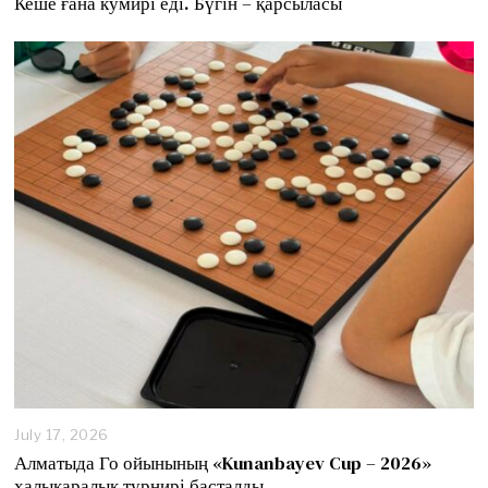
Кеше ғана кумирі еді. Бүгін – қарсыласы
l
y
1
7
,
2
0
2
6
July 17, 2026
J
u
Алматыда Го ойынының «Kunanbayev Cup – 2026»
l
халықаралық турнирі басталды