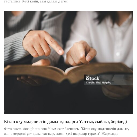
тастаппыз. Көбі кетіп, азы қалды деген
Кітап оқу мәдениетін дамытқандарға Ұлттық сыйлық беріледі
Фото: www.istockphoto.com Мемлекет басшысы “Кітап оқу мәдениетін дамыту
және зерделі ұлт қалыптастыру жөніндегі шаралар туралы” Жарлыққа