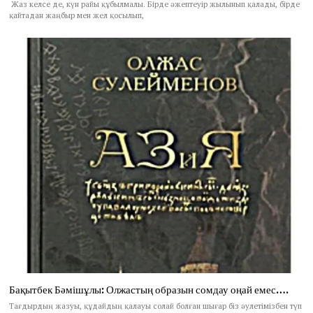
Жаз келсе де, күн райы құбылмалы. Бірде әжептеуір жылынып қалады, бірде
қайтадан жаңбыр мен жел қосылып,
Бақытбек Бәмішұлы: Олжастың образын сомдау оңай емес….
Тағдырдың жазуы, құдайдың қалауы солай болған шығар біз әулетімізбен түп