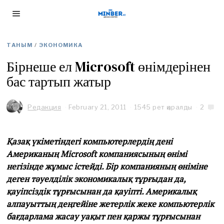
ТАНЫМ
/
ЭКОНОМИКА
Бірнеше ел Microsoft өнімдерінен
бас тартып жатыр
Редакция
February 21, 2011
1545 рет қаралды
2
Қазақ үкіметіндегі компьютерлердің дені
Американың Microsoft компаниясының өнімі
негізінде жұмыс істейді. Бір компанияның өніміне
деген тәуелділік экономикалық тұрғыдан да,
қауіпсіздік тұрғысынан да қауіпті. Америкалық
алпауыттың деңгейіне жетерлік жеке компьютерлік
бағдарлама жасау уақыт пен қаржы тұрғысынан