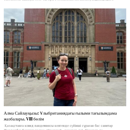
Алма Сайлауқызы: Ұлыбританиядағы ғылыми тағылымдама
жазбалары. VIII бөлім
Қазақстанға ковид пандемиясы келгенде сүйінші сұраған бас санитар