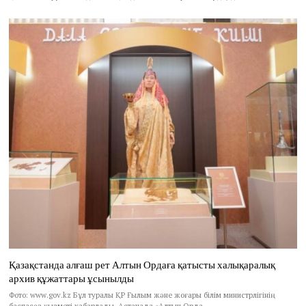
Қазақстанда алғаш рет Алтын Ордаға қатысты халықаралық
архив құжаттары ұсынылды
Фото: www.gov.kz Бұл туралы ҚР Ғылым және жоғары білім министрлігінің
баспасөз қызметі хабарлады. Астанада «Алтын Орда