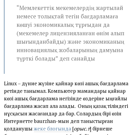
“Мемлекеттік мекемелердің жартылай
немесе толықтай тегін бағдарламаға
көшуі экономикалық тұрғыдан да
(мекемелер лицензияланған өнім алып
шығынданбайды) және экономиканың
инновациялық жобаларының дамуына
түрткі болады” деп санайды
Linux – дүние жүзіне қайнар көзі ашық бағдарлама
ретінде танымал. Компьютер мамандары қайнар
көзі ашық бағдарлама негізінде өздеріне ыңғайлы
бағдарлама жасап ала алады. Оның қазақ тіліндегі
нұсқасын жасағандар да бар. Солардың бірі өзін
Интернетте baurzhan-мын деп таныстырған
қолданушы
жеке блогында
[
орыс.т
]
бірнеше