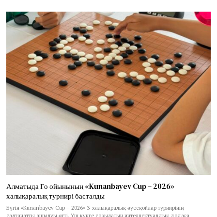
Алматыда Го ойынының «Kunanbayev Cup – 2026»
халықаралық турнирі басталды
Бүгін «Kunanbayev Cup – 2026» 3-халықаралық әуесқойлар турнирінің
салтанатты ашылуы өтті. Үш күнге созылатын интеллектуалдық додаға