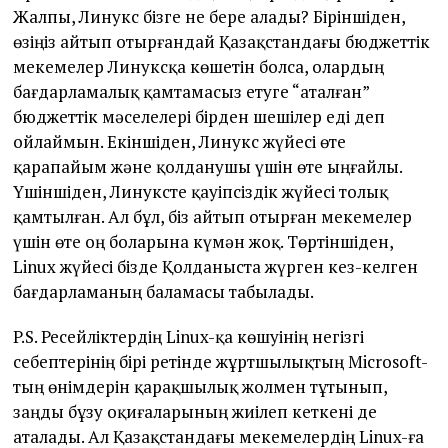
Жалпы, Линукс бізге не бере алады? Біріншіден,
өзіңіз айтып отырғандай Қазақстандағы бюджеттік
мекемелер Линуксқа көшетін болса, олардың
бағдарламалық қамтамасыз етуге “аталған”
бюджеттік мәселелері бірден шешілер еді деп
ойлаймын. Екіншіден, Линукс жүйесі өте
қарапайым және қолданушы үшін өте ыңғайлы.
Үшіншіден, Линуксте қауіпсіздік жүйесі толық
қамтылған. Ал бұл, біз айтып отырған мекемелер
үшін өте оң боларына күмән жоқ. Төртіншіден,
Linux жүйесі бізде Қолданыста жүрген кез-келген
бағдарламаның баламасы табылады.
P.S. Ресейліктердің Linux-қа көшуінің негізгі
себептерінің бірі ретінде жұртшылықтың Microsoft-
тың өнімдерін қарақшылық жолмен тұтынып,
заңды бұзу оқиғаларының жиілеп кеткені де
аталады. Ал Қазақстандағы мекемелердің Linux-ға