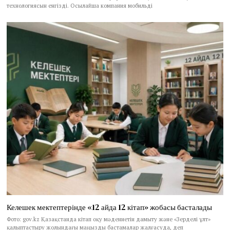
технологиясын енгізді. Осылайша компания мобильді
Келешек мектептерінде «12 айда 12 кітап» жобасы басталады
Фото: gov.kz Қазақстанда кітап оқу мәдениетін дамыту және «Зерделі ұлт»
қалыптастыру жолындағы маңызды бастамалар жалғасуда, деп