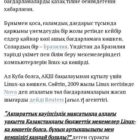
бағдарламаларды қазақ тіліне бейімдегенін
хабарлаған.
Бұнымен қоса, ғаламдық дағдарыс тұсында
қаржыны үнемдеудің бір жолы ретінде кейбір
елдер қайнар көзі ашық бағдарламаға көшкен.
Солардың бір –
Бразилия
. Үндістан да Бразилия
тәрізді үкімет пен білім беру мекемелеріндегі
компьютерлерін linux-қа көшірді.
Ал Куба болса, АҚШ бақылауынан құтылу үшін
Linux-қа көшкен. Сөйтіп, 2009 жылы Linux негізінде
Nova
деп аталатын төл бағдарламаларын жасап
шығарды
дейді Reuters
[
ағыл.т
] агенттігі.
“Ақпараттық қауіпсіздік мақсатында алдағы
уақытта Қазақстандағы бюджеттік мекемелер Linux-
қа көшетін болса, бұның артықшылығы мен
кемшілігі қандай болады?”
деген сұрақты