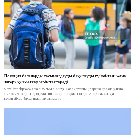
Полиция балаларды тасымалдауды бақылауды күшейтеді және
лагерь қызметкерлерін тексереді
Фото: istockphoto.com Маусым айында Қазақстанның барлық қалаларында
«Автобус» жедел-профилактикалық іс-шарасы өтеді. Акция аясында
полицейлер балаларды тасымалдау