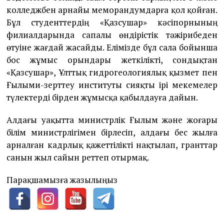
колледжбен арнайы меморандумдарға қол қойған.
Бұл студенттердің «Қазсушар» кәсіпорнының
филиалдарында сапалы өндірістік тәжірибеден
өтуіне жағдай жасайды. Елімізде бұл сала бойынша
бос жұмыс орындары жеткілікті, сондықтан
«Қазсушар», Ұлттық гидрогеологиялық қызмет пен
Ғылыми-зерттеу институты сияқты ірі мекемелер
түлектерді бірден жұмысқа қабылдауға дайын.
Алдағы уақытта министрлік Ғылым және жоғары
білім министрлігімен бірлесіп, алдағы бес жылға
арналған кадрлық қажеттілікті нақтылап, гранттар
санын жыл сайын реттеп отырмақ.
Парақшамызға жазылыңыз