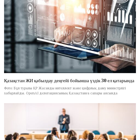
Қазақстан ЖИ қабылдау деңгейі бойынша үздік 30 ел қатарында
Фото: Бұл туралы ҚР Жасанды интеллект және цифрлық даму министрлігі
хабарлайды. OpenAI делегациясының Қазақстанға сапары аясында