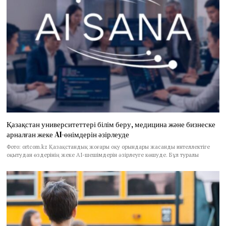
Қазақстан университеттері білім беру, медицина және бизнеске
арналған жеке AI-өнімдерін әзірлеуде
Фото: ortcom.kz Қазақстандық жоғары оқу орындары жасанды интеллектіге
оқытудан өздерінің жеке AI-шешімдерін әзірлеуге көшуде. Бұл туралы