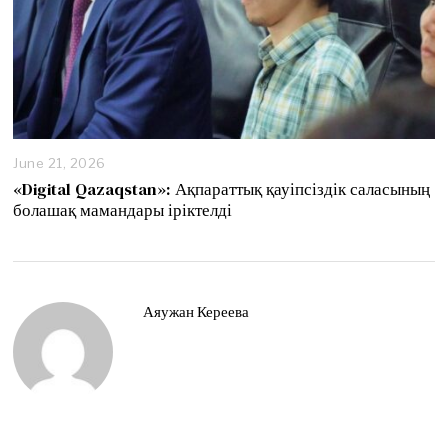
June 21, 2026
J
u
«Digital Qazaqstan»: Ақпараттық қауіпсіздік саласының
n
болашақ мамандары іріктелді
e
2
1
,
2
0
Аяужан Кереева
2
6