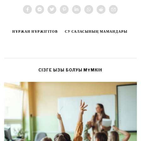
НҰРЖАН НҰРЖІГІТОВ
СУ САЛАСЫНЫҢ МАМАНДАРЫ
CІЗГЕ ҚЫЗЫҚ БОЛУЫ МҮМКІН