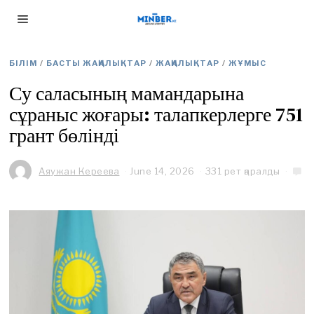
БІЛІМ
/
БАСТЫ ЖАҢАЛЫҚТАР
/
ЖАҢАЛЫҚТАР
/
ЖҰМЫС
Су саласының мамандарына
сұраныс жоғары: талапкерлерге 751
грант бөлінді
Аяужан Кереева
June 14, 2026
J
331 рет қаралды
u
n
e
1
4
,
2
0
2
6