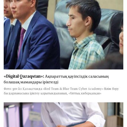
«Digital Qazaqstan»: Ақпараттық қауіпсіздік саласының
болашақ мамандары іріктелді
Фото: gov.kz Қазақстанда «Red Team & Blue Team Cyber Academy» білім беру
бағдарламасына іріктеу қорытындыланып, «Ұлттық киберқалқан»