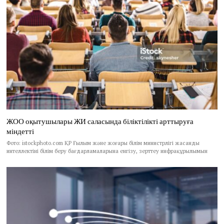
ЖОО оқытушылары ЖИ саласында біліктілікті арттыруға
міндетті
Фото: istockphoto.com ҚР Ғылым және жоғары білім министрлігі жасанды
интеллектіні білім беру бағдарламаларына енгізу, зерттеу инфрақұрылымын