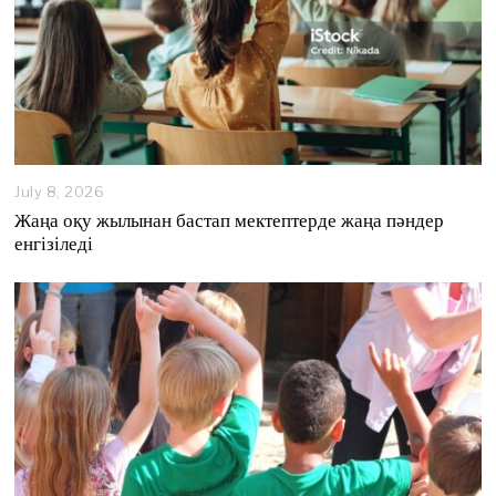
July 8, 2026
J
u
Жаңа оқу жылынан бастап мектептерде жаңа пәндер
l
енгізіледі
y
8
,
2
0
2
6