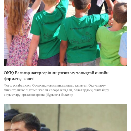
ОКҚ: Балалар лагерлерін лицензиялау толықтай онлайн
форматқа көшті
Фото: pixabay.com Орталық коммуникациялар қызметі Оқу-ағарту
министрлігіне сілтеме жасап хабарлағандай, балалардың білім беру-
сауықтыру орталықтарына (бұрынғы балалар