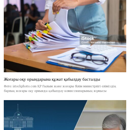
Жоғары оқу орындарына құжат қабылдау басталды
Фото: istockphoto.com ҚР Ғылым және жоғары білім министрлігі еліміздің
барлық жоғары оқу орнында қабылдау комиссияларының жұмысы