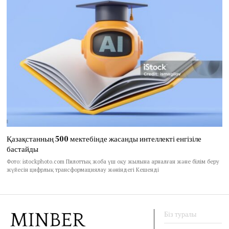
Қазақстанның 500 мектебінде жасанды интеллекті енгізіле
бастайды
Фото: istockphoto.com Пилоттық жоба үш оқу жылына арналған және білім беру
жүйесін цифрлық трансформациялау жөніндегі Кешенді
Біз туралы