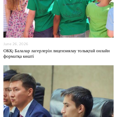
June 26, 2026
J
u
ОКҚ: Балалар лагерлерін лицензиялау толықтай онлайн
n
форматқа көшті
e
2
6
,
2
0
2
6