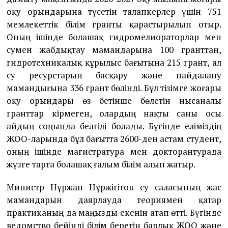
оқу орындарына түсетін талапкерлер үшін 751
мемлекеттік білім гранты қарастырылып отыр.
Оның ішінде болашақ гидромелиораторлар мен
сумен жабдықтау мамандарына 100 гранттан,
гидротехникалық құрылыс бағытына 215 грант, ал
су ресурстарын басқару және пайдалану
мамандығына 336 грант бөлінді. Бұл тізімге жоғары
оқу орындары өз бетінше бөлетін нысаналы
гранттар кірмеген, олардың нақты саны осы
айдың соңында белгілі болады. Бүгінде еліміздің
ЖОО-ларында бұл бағытта 2600-ден астам студент,
оның ішінде магистратура мен докторантурада
жүзге тарта болашақ ғалым білім алып жатыр.
Министр Нұржан Нұржігітов су саласының жас
мамандарын даярлауда теориямен қатар
практиканың да маңызды екенін атап өтті. Бүгінде
ведомство бейінді білім беретін барлық ЖОО және