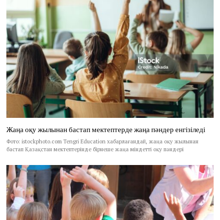
Жаңа оқу жылынан бастап мектептерде жаңа пәндер енгізіледі
Фото: istockphoto.com Tengri Education хабарлағандай, жаңа оқу жылынан
бастап Қазақстан мектептерінде бірнеше жаңа міндетті оқу пәндері