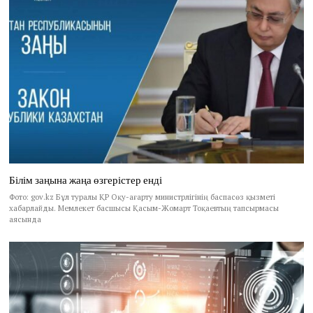
Білім заңына жаңа өзгерістер енді
Фото: gov.kz Бұл туралы ҚР Оқу-ағарту министрлігінің баспасөз қызметі
хабарлайды. Мемлекет басшысы Қасым-Жомарт Тоқаевтың тапсырмасы
аясында