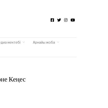
Facebook
Twitter
Instagram
YouTube
едиа мектебі
Арнайы жоба
не Кеңес