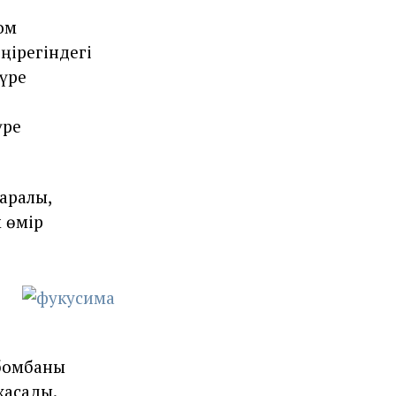
ом
ңірегіндегі
үре
үре
аралы,
 өмір
бомбаны
жасады.