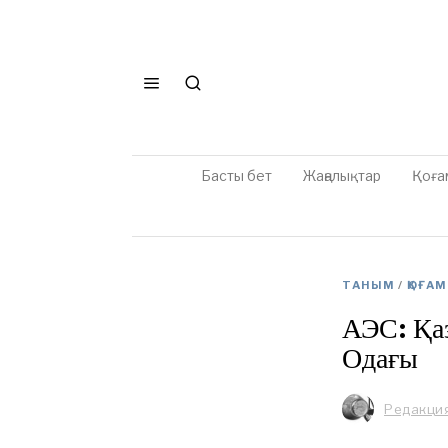
Басты бет
Жаңалықтар
Қоға
ТАНЫМ
/
ҚОҒАМ
АЭС: Қа
Одағы
Редакци