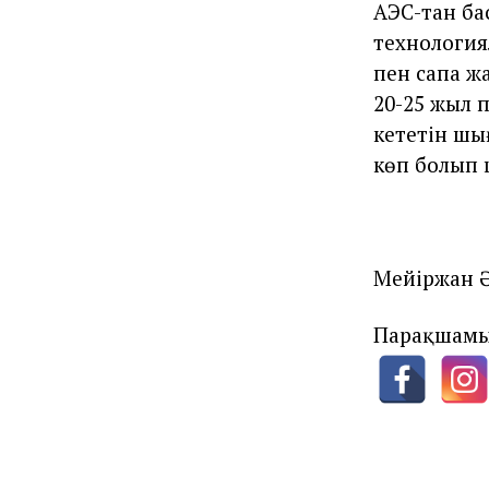
АЭС-тан ба
технология
пен сапа ж
20-25 жыл 
кететін шы
көп болып 
Мейіржан
Парақшамы