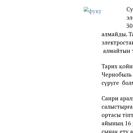
Сә
эл
30
алмайды. 
электроста
алмайтын т
Тарих қойн
Чернобыль 
сүруге бол
Санри арал
салыстырғ
ортасы тіп
айының 16
сынақ ету 