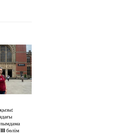
қызы:
ядағы
ылымдама
III бөлім