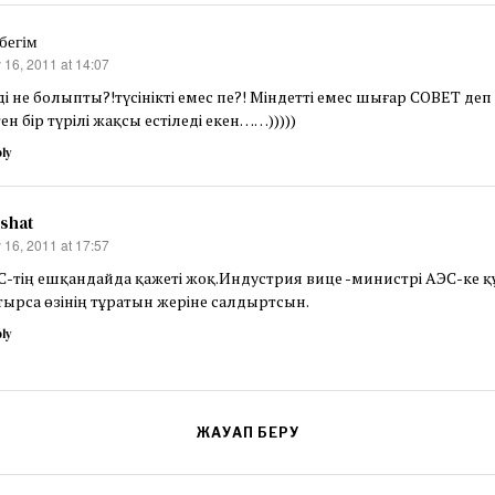
бегім
 16, 2011 at 14:07
s:
і не болыпты?!түсінікті емес пе?! Міндетті емес шығар СОВЕТ деп 
ен бір түрілі жақсы естіледі екен……)))))
ly
lshat
 16, 2011 at 17:57
s:
С-тің ешқандайда қажеті жоқ.Индустрия вице -министрі АЭС-ке 
тырса өзінің тұратын жеріне салдыртсын.
ly
ЖАУАП БЕРУ