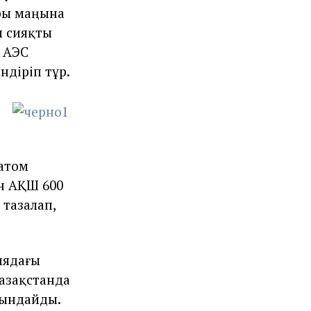
ары маңына
ы сияқты
 АЭС
ндіріп тұр.
 атом
н АҚШ 600
тазалап,
иядағы
азақстанда
уындайды.