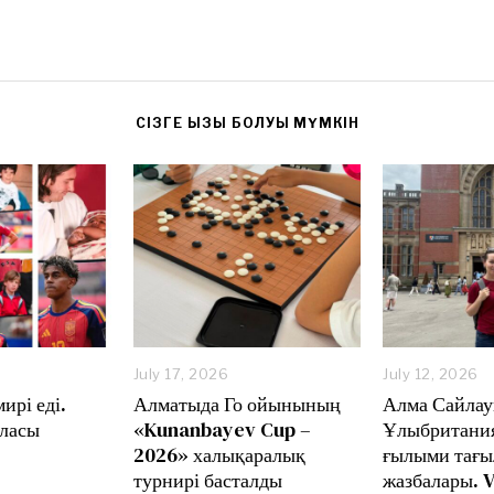
CІЗГЕ ҚЫЗЫҚ БОЛУЫ МҮМКІН
July 17, 2026
J
July 12, 2026
J
u
u
ирі еді.
Алматыда Го ойынының
Алма Сайлау
l
l
ыласы
«Kunanbayev Cup –
Ұлыбритани
y
y
2026» халықаралық
ғылыми тағ
1
1
7
2
турнирі басталды
жазбалары. V
,
,