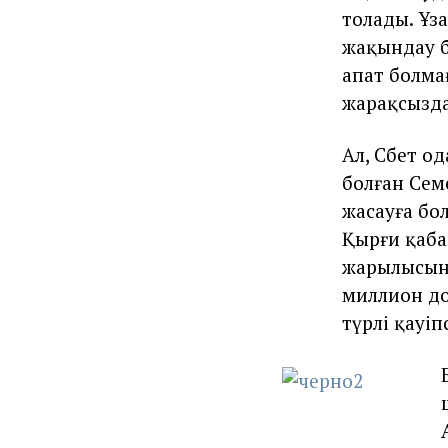
толады. Ұз
жақындау б
апат болма
жарақсызда
Ал, Сәбет 
болған Сем
жасауға бо
Қырғи қабақ
жарылысын 
миллион до
түрлі қауіп