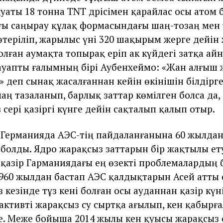
уаты 18 тонна TNT дәрісімен қарайлас осы атом 
ы саңырау құлақ формасындағы шаң-тозаң мен 
көтеріліп, жарылыс үні 320 шақырым жерге дейін 
лған аумақта топырақ еріп ак күйдегі затқа айн
уапты ғалымның бірі Аубенхеймо: «Жан алғыш ж
» деп сынақ жасалғаннан кейін өкінішін білдірг
аң тазаланып, барлық заттар көмілген болса да,
әсері қазіргі күнге дейін сақталып қалып отыр.
Германияда АЭС-тің пайдаланғанына 60 жылдан
болды. Ядро жарақсыз заттарын бір жақтылы ету
қазір Гарманиядағы ең өзекті проблемалардың 
1960 жылдан бастап АЭС қалдықтарын Асей атты
 кезінде тұз кені болған осы ауданнан қазір күн
активті жарақсыз су сыртқа ағылып, кен қабырғ
де. Меже бойыша 2014 жылы кен қуысы жарақсыз 