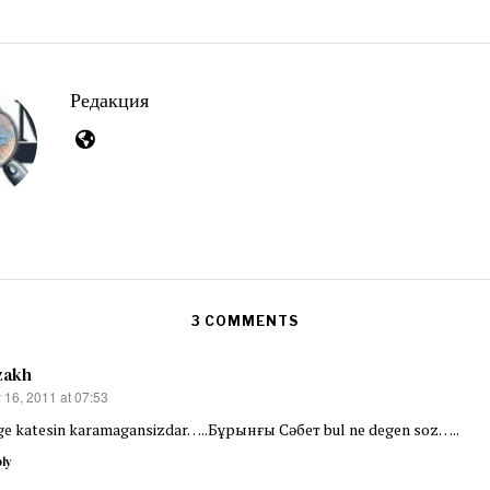
2
2
0
0
2
2
6
6
Редакция
3 COMMENTS
zakh
 16, 2011 at 07:53
s:
e katesin karamagansizdar…..Бұрынғы Сәбет bul ne degen soz…..
ly