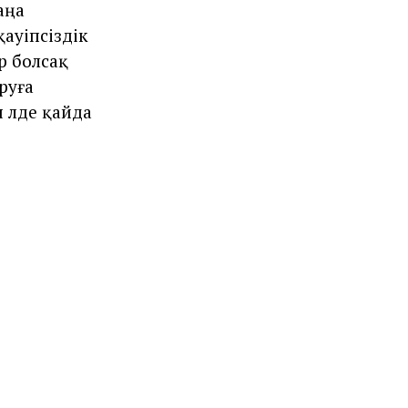
аңа
ауіпсіздік
р болсақ
руға
 әлде қайда