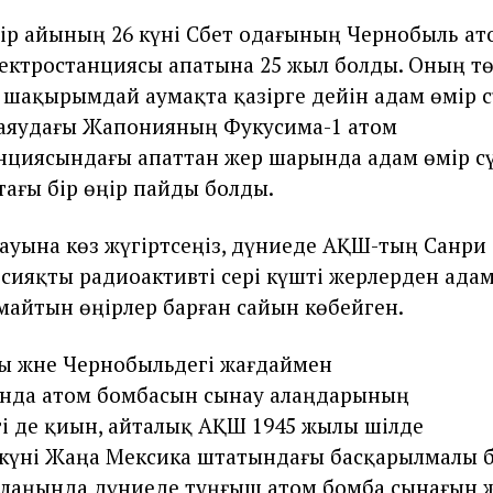
уір айының 26 күні Сәбет одағының Чернобыль ат
ектростанциясы апатына 25 жыл болды. Оның тө
 шақырымдай аумақта қазірге дейін адам өмір с
Таяудағы Жапонияның Фукусима-1 атом
нциясындағы апаттан жер шарында адам өмір с
ағы бір өңір пайды болды.
ауына көз жүгіртсеңіз, дүниеде АҚШ-тың Санри 
сияқты радиоактивті әсері күшті жерлерден адам
майтын өңірлер барған сайын көбейген.
ы және Чернобыльдегі жағдаймен
анда атом бомбасын сынау алаңдарының
ті де қиын, айталық АҚШ 1945 жылы шілде
 күні Жаңа Мексика штатындағы басқарылмалы 
алаңында дүниеде тұңғыш атом бомба сынағын 