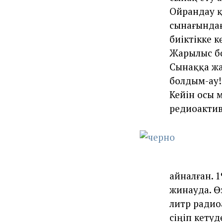
Ойрандау қ
сынағындағ
биіктікке 
Жарылыс бо
Сынаққа жа
болдым-ау!
Кейін осы м
редиоактив 
айналған. 
жинауда. Өз
литр радио
сіңіп кету