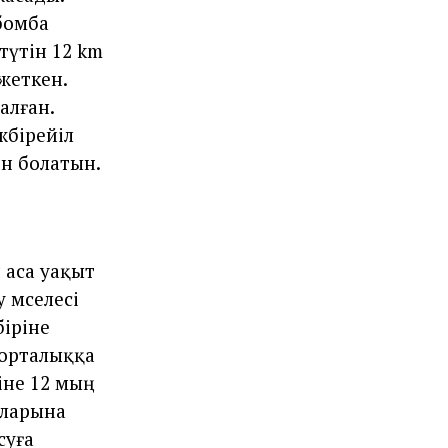
бомба
түтін 12 km
жеткен.
алған.
әбірейіл
ен болатын.
 аса уақыт
 мәселесі
біріне
 орталыққа
іне 12 мың
аларына
суға