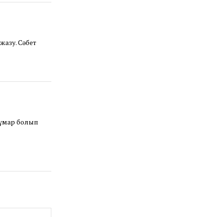
жазу. Сәбет
құмар болып