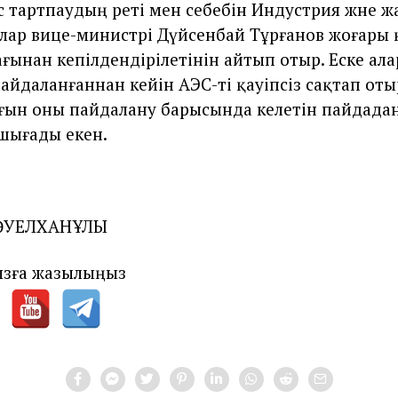
с тартпаудың реті мен себебін Индустрия және ж
лар вице-министрi Дүйсенбай Тұрғанов жоғары қ
ағынан кепілдендірілетінін айтып отыр. Еске ала
пайдаланғаннан кейін АЭС-ті қауіпсіз сақтап оты
ғын оны пайдалану барысында әкелетін пайдадан
шығады екен.
 ӘУЕЛХАНҰЛЫ
зға жазылыңыз