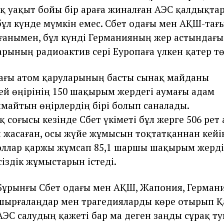
ақ уақыт бойы бір араға жиналған АЭС қалдықт
ұл күнде мүмкін емес. Сәбет одағы мен АҚШ-тағ
ғанымен, бұл күнді Германияның жер астындағы
рының радиоактив әсері Еуропаға үлкен қатер тө
одағы атом қаруларының басты сынақ майданы
ей өңірінің 150 шақырым жердегі аумағы адам
лмайтын өңірлердің бірі болып саналады.
 соғысы кезінде Сәбет үкіметі бұл жерге 506 рет
жасаған, осы жүйе жұмысын тоқтатқаннан кейі
ллар қаржы жұмсап 85,1 шаршы шақырым жерді 
сіздік жұмыстарын істеді.
Бұрынғы Сәбет одағы мен АҚШ, Жапония, Герман
шырғалаңдар мен трагедияларды көре отырып Қ
АЭС салудың қажеті бар ма деген заңды сұрақ т