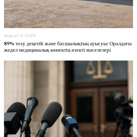
August 4, 2026
89% тозу деңгейі және басшылықтың ауысуы: Оралдағы
жедел медициналық көмектің өзекті мәселелері