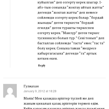
куйылган” деп озгерту керек шыгар. 1-
абз-тын сонында “жоктау айтып жатты”
дегенди “жоктап жатты” деп немесе
сойлемди озгерту керек болар. “бордай
жылады” деген тиркести “бордай
егилди” деген туракты тиркеспен
озгерту керек. “Манзур” деген тиркес
тусиниксиз болып тур. ” Сені тонып” деп
басталган сойлемде “таста” емес “тас та”
болу керек. Сонына таман “медресе
кабыргагасына” дегенде “га” артык
кеткен екен.
Reply
Гулжахан
January 9, 2012 at 18:28
says:
Мәлік! Мен қазақша әріптер түспей ме деп
жаным қиналып қазақ әріптерін термеп едім.
Кейін қарасам қазақша әріптер жақсы түседі екен.