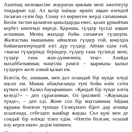
Азаптың көлеңкесіне жаураған қиялым мені әжептеуір
тоңдырып еді. Ал қазір ішімде өршіп аққан өзендей
тасыған сезім бар. Сонау ел көрмеген жерді сағынамын.
Көзім тастан қаланған қамалдарды емес, қазан ұрмайтын
кербез көктемді көреді. Қарашы, гүлдер түседі аңқып
аспаннан. Менің жылдар бойы сағынған гүлдерім.
Жалғастың нышанына айналған гүлдер ғой, көңілдің
бәйшешектеріндей әлгі дүр гүлдер. Айтып едім ғой,
«маған гүлдерімді беріндер, гүлдер ғана түсінеді мені,
гүлдер ғана жан-дүниемнің теңі». Алайда
махаббатымның мәңгілік рәмізі – қырмызы қызыл
гүлдерге жете алмай қалып ем.
Білесің бе, анашым, мен дәл осындай бір күнде өлуді
аңсап ем. Мамак абақтысында түні бойы өлім сәтін
күткен әлгі Халил бауырымнан: «Қандай бір түнде өлгің
келеді?» – деп сұрағанмын. Ол іркілмей: «Жауынды
түнде», – деп еді. Және сол бір маусымның Айдың
нұрына боялған түнінде Селжүкпен бірге дар ағашқа
асылғанда, себездеп жаңбыр жауды. Сол күні мен де
сондай бір өлімді тілеп едім. «Өлетін болсам, осылай
өлу керек екен» дедім ішімнен.