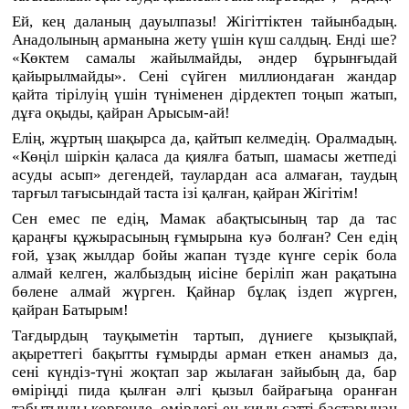
Ей, кең даланың дауылпазы! Жігіттіктен тайынбадың.
Анадолының арманына жету үшін күш салдың. Енді ше?
«Көктем самалы жайылмайды, әндер бұрынғыдай
қайырылмайды». Сені сүйген миллиондаған жандар
қайта тірілуің үшін түніменен дірдектеп тоңып жатып,
дұға оқыды, қайран Арысым-ай!
Елің, жұртың шақырса да, қайтып келмедің. Оралмадың.
«Көңіл шіркін қаласа да қиялға батып, шамасы жетпеді
асуды асып» дегендей, таулардан аса алмаған, таудың
тарғыл тағысындай таста ізі қалған, қайран Жігітім!
Сен емес пе едің, Мамак абақтысының тар да тас
қараңғы құжырасының ғұмырына куә болған? Сен едің
ғой, ұзақ жылдар бойы жапан түзде күнге серік бола
алмай келген, жалбыздың иісіне беріліп жан рақатына
бөлене алмай жүрген. Қайнар бұлақ іздеп жүрген,
қайран Батырым!
Тағдырдың тауқыметін тартып, дүниеге қызықпай,
ақыреттегі бақытты ғұмырды арман еткен анамыз да,
сені күндіз-түні жоқтап зар жылаған зайыбың да, бар
өміріңді пида қылған әлгі қызыл байрағыңа оранған
табытыңды көргенде, өмірдегі ең қиын сәтті бастарынан