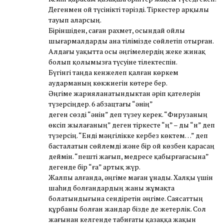
Дегенмен ой түсінікті тәрізді. Тіркестер арқылы
тауып аларсың.
Біріншіден, саған рахмет, осындай ойлы
шығармалдарды ана тілімізде сөйлетіп отырған.
Алдағы уақытта осы әңгімелердің жеке жинақ
болып қолымызға түсуіне тілектеспін.
Бүгінгі таңда кенжелеп қалған көркем
аударманың көкжиегін көтере бер.
Әңгіме жарияланатындыктан әріп қателерін
түзерсіңдер. 6 абзацтағы “әнің”
деген сөзді “әнін” деп түзеу керек. “Фирузаның
өксіп жылағаның” деген тіркесте “ң” – ды “н” деп
түзерсің. “Енді мәңгілікке кербез көктем…” деп
басталатын сөйлемді және бір ой көзбен қарасаң
деймін. “пешті жағып, медресе қабырғағасына”
дегенде бір “ға” артық жүр.
Жалпы алғанда, әңгіме маған ұнады. Халқы үшін
шаһид болғандардың жаны жұмақта
болатындығына сендіретін әңгіме. Саясаттың
құрбаны болған жандар бізде де жетерлік. Сол
жағынан келгенде табиғаты қазаққа жақын