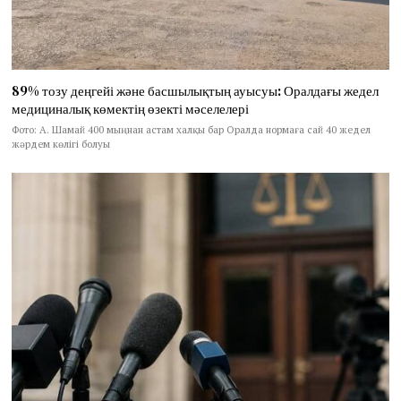
89% тозу деңгейі және басшылықтың ауысуы: Оралдағы жедел
медициналық көмектің өзекті мәселелері
Фото: А. Шамай 400 мыңнан астам халқы бар Оралда нормаға сай 40 жедел
жәрдем көлігі болуы