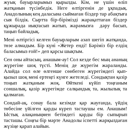
жуық бауырларымыз қырылды. Кім, не үшін өліп
жатқанын түсінбедік. Неге өлтіргенін де ұқпадық.
Анадолының кең даласына сыймаған біздер тар абақтыға
сыя білдік. Сыртта бір-бірімізді жарақаттаған біздер
құжырада иықтасып жатып, жарамызға
дәру басып,
таңып байладық.
Мені өлтіргісі келген бауырларым азап шегіп жатқанда,
төзе алмадым. Бір күні «Жетер енді! Бәріміз бір елдің
баласымыз ғой!» деп қарсы шықтым.
Сен оны айтасың, анашым-ау! Сол кезде бес мың ананың
жүрегіне шоқ түсті. Менің де жүрегім жараланды.
Алайда сол өле өлгенше сөнбеген жүрегімдегі қып-
қызыл шоқ мені ертеңгі күнге жетеледі. Сондықтан қазір
тоңып жатқаным жоқ. Өйткені күйіп тоңғаным
соншалық, қазір жүрегімде салқындық та, жылылық та
қалмаған.
Сондай-ақ, сонау бала кезімде қар жауғанда, үйдің
төбесіне үйілген қарды күреп тастаушы ем. Анашым!
Ыстық алақаны
ң
мен бетімдегі қарды
бір
сыпырып
тасташы. Соңғы бір мәрте Анадолы іспетті жарқылдаған
жүзіңе қарап алайын.