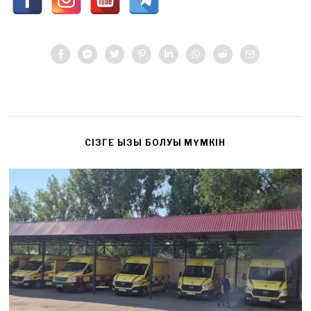
CІЗГЕ ҚЫЗЫҚ БОЛУЫ МҮМКІН