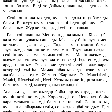
қақаған
күнінде құжыраның жаланаш тасында жатып
тоңып болғам. Енді тоңбаймын, анашым, – деп сенім
ұялатасың.
– Сені тоңып жатыр деп, күллі Анадолы тоңа бастады,
балам. Ел-жұрт тау мен таста сені іздеп
өріп
жүр. Оян,
балапаным! Жүр кеттік, – деді сүйікті анашың.
– Бара ғой анашым. Мен осында қаламын… Білесің бе,
қала маған құшағын ашпады. Мына
зәу
биік таулар мені
қолтығына қысып алды. Ендеше мен
қалқан болған
тауларымды тастап кете алмаймын. Таулардың наздана
секіріп жүрген маралымын ғой
мен
. Менің жазым да,
қысым да
тек
осы тауларда ғана өтеді. Іздегенімді осы
арад
ан
таптым. Осы жерде дұға-тілектей көкке қарай
көтерілді үмітім. Мамак абақтысында неше мәрте
жалбарынып едім Жалғыз Жарыма: О, Мәңгіліктің
Мәлігі, Шексіздіктің Иесі! Құзырыңа жетіп, ризалығыңа
бөленгім келеді, мәнзүр қылма құлыңды!»
Анашым-ау, неше жылдар бойы тар құжырада жатып,
күннің көзін көрмедім. Көрсетпеді ғой. Неше күн бойы
қара матамен көзімді байлап тастап еді. Сенің ыстық
құшағыңан айырылып едім, сол кезде оңбай тоңдым. Дәл
қазір ыстық ілтипатыңды ішімде сезіп жатырмын.