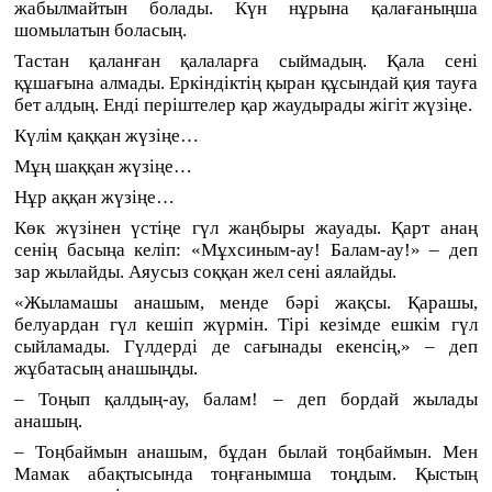
жабылмайтын болады. Күн нұрына қалағаныңша
шомылатын боласың.
Тастан қаланған қалаларға сыймадың. Қала сені
құшағына алмады. Еркіндіктің қыран құсындай қия тауға
бет алдың. Енді періштелер қар жаудырады жігіт жүзіңе.
Күлім қаққан жүзіңе…
Мұң шаққан жүзіңе…
Нұр аққан жүзіңе…
Көк жүзінен үстіңе гүл жаңбыры жауады. Қарт анаң
сенің басыңа келіп: «Мұхсиным-ау! Балам-ау!» – деп
зар жылайды. Аяусыз соққан жел сені аялайды.
«Жыламашы анашым, менде бәрі жақсы. Қарашы,
белуардан
гүл кешіп жүрмін. Тірі кезімде ешкім гүл
сыйламады. Гүлдерді де сағынады екенсің,» – деп
жұбатасың анашыңды.
– Тоңып қалдың-ау, балам! – деп бордай жылады
анашың.
– Тоңбаймын анашым, бұдан былай тоңбаймын. Мен
Мамак абақтысында тоңғанымша тоңдым. Қыстың