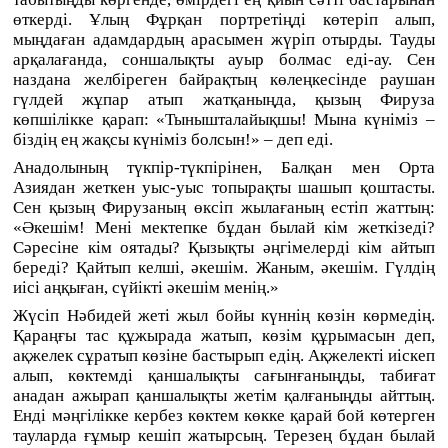
өткерді. Ұлың Фұрқан портретіңді көтеріп алып,
мыңдаған адамдардың арасымен жүріп отырды. Тауды
арқалағанда, соншалықты ауыр болмас еді-ау. Сен
наздана желбіреген байрақтың көлеңкесінде раушан
гүлдей жұпар атып жатқаныңда, қызың Фируза
көпшілікке қарап: «Тынышталайықшы! Мына күніміз –
біздің ең жақсы күніміз болсын!» – деп еді.
Анадолының түкпір-түкпірінен, Балқан мен Орта
Азиядан жеткен уыс-уыс топырақты шашып қоштасты.
Сен қызың Фирузаның өксіп жылағаның естіп жаттың:
«Әкешім! Мені мектепке бұдан былай кім жеткізеді?
Сәресіне кім оятады? Қызықты әңгімелерді кім айтып
береді? Қайтып келші, әкешім. Жаным, әкешім. Гүлдің
иісі аңқыған, сүйікті әкешім менің.»
Жүсіп Нәбидей жеті жыл бойы күннің көзін көрмедің.
Қараңғы тас құжырада жатып, көзім құрымасын деп,
ақжелек сұратып көзіне бастырып едің. Ақжелекті иіскеп
алып, көктемді қаншалықты сағынғаныңды, табиғат
анадан ажырап қаншалықты жетім қалғаныңды айттың.
Енді мәңгілікке кербез көктем көкке қарай бой көтерген
тауларда ғұмыр кешіп жатырсың. Терезең бұдан былай