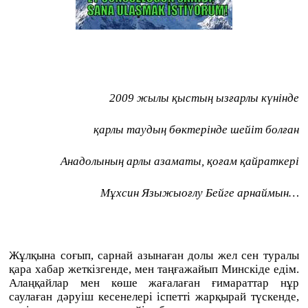
2009
жылы қыстың ызғарлы күнінде
қарлы таудың бөктерінде шейіт болған
Анадолының арлы азаматы, қоғам қайраткері
Мұхсин Языжыоғлу Бейге арнаймын…
Жұлқына соғып, сарнай азынаған долы жел сен туралы
қара хабар жеткізгенде, мен таңғажайып Минскіде едім.
Алаңқайлар мен көше жағалаған ғимараттар нұр
саулаған дәруіш кесенелері іспетті жарқырай түскенде,