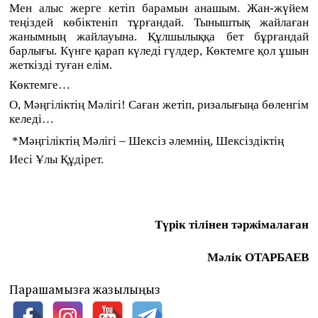
Мен алыс жерге кетіп барамын анашым. Жан-жүйем
теңіздей көбіктеніп тұрғандай. Тыныштық жайлаған
жанымның жайлауына. Құлшылыққа бет бұрғандай
барлығы. Күнге қарап күледі гүлдер, Көктемге қол ұшын
жеткізді туған елім.
Көктемге…
О, Мәңгіліктің Мәлігі! Саған жетіп, ризалығыңа бөленгім
келеді…
*
Мәңгіліктің Мәлігі – Шексіз әлемнің, Шексіздіктің
Иесі Ұлы Құдірет.
Түрік тілінен тәржімалаған
Мәлік ОТАРБАЕВ
Парақшамызға жазылыңыз