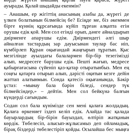
ауырады. Қалай шыдайды екенмін?
– Анашым, ер жігіттің анасының азабы да, жүрегі де
үлкен болатынын білмейсің бе? Есіңде ме, біз әкеммен
бірге күннің құрсағында күйіп тұрған алқапта егін
орушы едік қой. Мен сол егінді орып, дәнге айналдырып
диірменге апарушы едім. Диірмендегі әлгі шыр
айналған тастардың зар дауысынан таулар бас иіп,
күмбірлеп Құран оқығандай жаңғырып тұратын. Қыс
мезгілінде ауылдағы балалармен бір-бір тезегімізді
алып, медресеге барушы едік. Пешті жағып, медресе
қабырғағасына сүйеніп қаз-қатар отыратынбыз. Мен ең
соңғы қатарға отырып алып, дәрісті оқитын кезге дейін
жаттап алатынмын. Сонда қатесіз оқығанымда, Бәкір
ұстаз: «мынау бала бәрін біледі, сендер түк
білмейсіндер,» – дейтін. Мен сол бейкүнә балғын
күндерді сағындым.
Содан сол бала күнімізде сен мені қалаға жолдадың.
Қалаға өркениет іздеп келіп едік. Алайда тас қалада
бауырлардың бір-бірін бауыздап, өлтіріп жатқанын
көрдік. Төбелесіп, алысып-жұлысамыз деп ойламадық,
бірақ біздерді төбелестіріп қойды. Осылайша бес мыңға