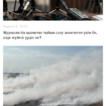
August 4, 2026
A
u
Журналистік қызметке тыйым салу жекелеген үкім бе,
g
әлде жүйелі үрдіс пе?
u
s
t
4
,
2
0
2
6