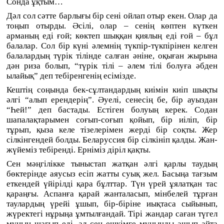
Сонда ұқтым…
Дәл сол сәтте барлығы бір сені ойлап отыр екен. Олар да
тоңып отырды. Әсілі, олар – сенің көптен күткен
арманың еді ғой; көктеп шыққан қиялың еді ғой – бұл
балалар. Сол бір күні әлемнің түкпір-түкпірінен келген
балалардың түрік тілінде салған әніне, оқыған жырына
дән риза болып, “түрік тілі – әлем тілі болуға әбден
ылайық” деп тебіренгенің есімізде.
Кештің соңында бек-сұлтандардың киімін киіп шықты
әлгі “алып ерендерің”. Әуелі, сенесің бе, бір ауыздан
“Һей!” деп бастады. Естіген болуың керек. Содан
шапалақтарымен соғып-соғып қойып, бір иіліп, бір
тұрып, қыза келе тізелерімен жерді бір соқты. Жер
сілкінгендей болды. Беларуссия бір сілкініп қалды. Жан-
жүйеміз тебіренді. Ерніміз діріл қақты.
Сен мәңгілікке тыныстап жатқан әлгі қарлы таудың
бөктерінде аяусыз есіп жатты суық жел. Басыңа тағзым
еткендей үйірілді қара бұлттар. Түн үрей ұялатқан тас
қараңғы. Аспанға қарай жанталасып, мінбелей тұрған
таулардың үрейі ұшып, бір-біріне иықтаса сыйынып,
жүректегі нұрыңа ұмтылғандай. Тірі жандар саған түгел
мұңын шағып еді, ал сен ешкімге мұңыңды ашып айта