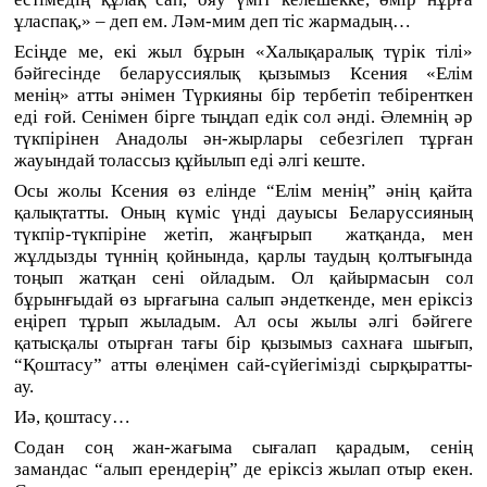
ұласпақ,» – деп ем. Ләм-мим деп тіс жармадың…
Есіңде ме, екі жыл бұрын «Халықаралық түрік тілі»
бәйгесінде беларуссиялық қызымыз Ксения «Елім
менің» атты әнімен Түркияны бір тербетіп тебіренткен
еді ғой. Сенімен бірге тыңдап едік сол әнді. Әлемнің әр
түкпірінен Анадолы ән-жырлары себезгілеп тұрған
жауындай толассыз құйылып еді әлгі кеште.
Осы жолы Ксения өз елінде “Елім менің” әнің қайта
қалықтатты. Оның күміс үнді дауысы Беларуссияның
түкпір-түкпіріне жетіп, жаңғырып
жатқанда, мен
жұлдызды түннің қойнында, қарлы таудың қолтығында
тоңып жатқан сені ойладым. Ол қайырмасын сол
бұрынғыдай өз ырғағына салып әндеткенде, мен еріксіз
еңіреп тұрып жыладым. Ал осы жылы әлгі бәйгеге
қатысқалы отырған тағы бір қызымыз сахнаға шығып,
“Қоштасу” атты өлеңімен сай-сүйегімізді сырқыратты-
ау.
Иә, қоштасу…
Содан соң жан-жағыма сығалап қарадым, сенің
замандас “алып ерендерің” де еріксіз жылап отыр екен.