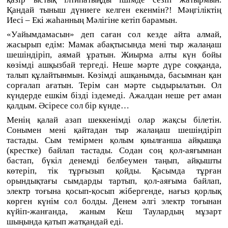
Қандай тыныш дүниеге келген екенмін?! Мәңгіліктің
Иесі – Екі жаһанның Мәлігіне кетіп барамын.
«
Уайымдамасын
»
деп саған сол кезде айта алмай,
жасырып едім: Мамак абақтысында мені тыр жалаңаш
шешіндіріп, аямай ұратын. Жиырма алты күн бойы
көзімді ашқызбай тергеді. Неше мәрте дүре соққанда,
талып құлайтынмын. Көзімді ашқанымда, басымнан қан
сорғалап ағатын. Терім сан мәрте сыдырылатын. Ол
күндерде ешкім бізді іздемеді. Ажалдан неше рет аман
қалдым. Әсіресе сол бір күнде…
Менің қалай азап шеккенімді олар жақсы білетін.
Сонымен мені қайтадан тыр жалаңаш шешіндіріп
тастады. Сым темірмен қолым қиылғанша айқышқа
(крестке) байлап тастады. Содан соң қол-аяғымнан
бастап, бүкіл денемді белбеумен таңып, айқышты
көтеріп, тік тұрғызып қойды. Қасымда тұрған
орындықтағы сымдарды тартып, қол-аяғыма байлап,
электр тоғына қосып-қосып жібергенде, нағыз қорлық
көрген күнім сол болды. Денем әлгі электр тоғынан
күйіп-жанғанда, жаным Кеш Таулардың мұзарт
шыңында қатып жатқандай еді.