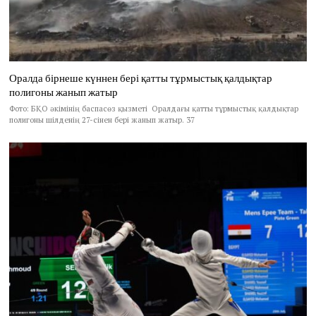
Оралда бірнеше күннен бері қатты тұрмыстық қалдықтар
полигоны жанып жатыр
Фото: БҚО әкімінің баспасөз қызметі Оралдағы қатты тұрмыстық қалдықтар
полигоны шілденің 27-сінен бері жанып жатыр. 37