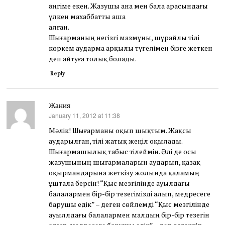
әңгіме екен. Жазушы ана мен бала арасындағы
үлкен махаббатты аша
алған.
Шығарманың негізгі мазмұны, шұрайлы тілі
көркем аударма арқылы түгелімен бізге жеткен
деп айтуға толық болады.
Reply
Жания
January 11, 2012 at 11:38
says:
Мәлік! Шығарманы оқып шықтым. Жақсы
аударылған, тілі жатық жеңіл оқылады.
Шығармашылық табыс тілеймін. Әлі де осы
жазушының шығармаларын аударып, қазақ
оқырмандарына жеткізу жолында қаламың
ұштала берсін! “Қыс мезгілінде ауылдағы
балалармен бір-бір тезегімізді алып, медресеге
барушы едік” – деген сөйлемді “Қыс мезгілінде
ауыллдағы балалармен малдың бір-бір тезегін