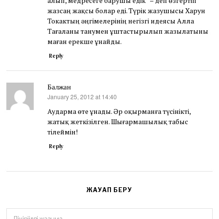
алып, медресеге барушы едік” – деп өзгертіп
жазсаң жақсы болар еді. Түрік жазушысы Харун
Токактың әңгімелерінің негізгі идеясы Алла
Тағаланы танумен ұштастырылып жазылатыны
маған ерекше ұнайды.
Reply
Балжан
January 25, 2012 at 14:40
says:
Аударма өте ұнады. Әр оқырманға түсінікті,
жатық жеткізілген. Шығармашылық табыс
тілеймін!
Reply
ЖАУАП БЕРУ