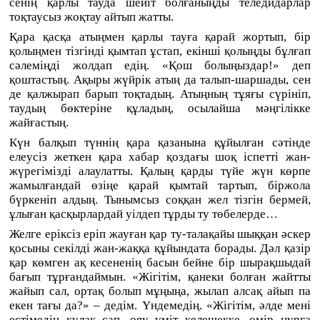
сенің қарлы тауда шейіт болғаныңды теледидарлар
тоқтаусыз жоқтау айтып жатты.
Қара қасқа атыңмен қарлы тауға қарай жортып, бір
қолыңмен тізгінді қымтап ұстап, екінші қолыңды бұлғап
сәлеміңді жолдап едің. «Қош болыңыздар!» деп
қоштастың. Ақыры жүйрік атың да талып-шаршады, сен
де қалжырап барып тоқтадың. Атыңның тұяғы сүрініп,
таудың бөктеріне құладың, осылайша мәңгілікке
жайғастың.
Күн балқып түннің қара қазанына құйылған сәтінде
елеусіз жеткен қара хабар қоздағы шоқ іспетті жан-
жүрегімізді алаулатты. Қалың қарды түйе жүн көрпе
жамылғандай өзіңе қарай қымтай тартып, біржола
бүркеніп алдың. Тынымсыз соққан жел тізгін бермей,
ұлыған қасқырлардай уілдеп тұрды ту төбелерде…
Желге еріксіз еріп жауған қар ту-талақайы шыққан әскер
қосыны секілді жан-жаққа құйындата борады. Дәл қазір
қар көмген ақ кесененің басын бейне бір шырақшыдай
бағып тұрғандаймын. «Жігітім, қанеки болған жайтты
жайып сал, ортақ болып мұңыңа, жылап алсақ айып па
екен тағы да?» – дедім. Үндемедің. «Жігітім, әлде мені
естімедің құлақ сап, ояу үміт келешекке, өмір нұрға