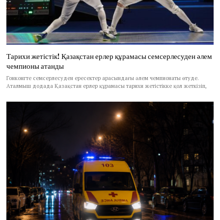
Тарихи жетістік! Қазақстан ерлер құрамасы семсерлесуден әлем
чемпионы атанды
Гонконгте семсерлесуден ересектер арасындағы әлем чемпионаты өтуде.
Аталмыш додада Қазақстан ерлер құрамасы тарихи жетістікке қол жеткізіп,