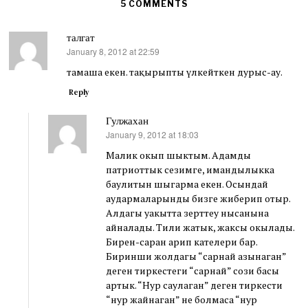
5 COMMENTS
талгат
January 8, 2012 at 22:59
says:
тамаша екен. тақырыпты үлкейткен дурыс-ау.
Reply
Гулжахан
January 9, 2012 at 18:03
says:
Малик окып шыктым. Адамды
патриоттык сезимге, имандылыкка
баулитын шыгарма екен. Осындай
аудармаларынды бизге жиберип отыр.
Алдагы уакытта зерттеу нысанына
айналады. Тили жатык, жаксы окылады.
Бирен-саран арип кателери бар.
Биринши жолдагы “сарнай азынаган”
деген тиркестеги “сарнай” сози басы
артык. “Нур саулаган” деген тиркести
“нур жайнаган” не болмаса “нур