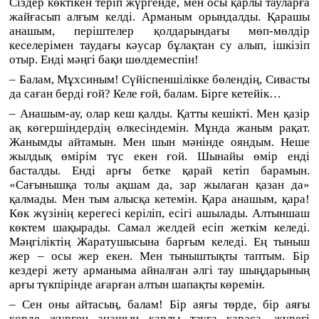
Сіздер көктікен теріп жүргенде, мен осы қарлы тауларға
жайғасып алғым келді. Арманым орындалды. Қарашы
анашым, періштелер қолдарындағы мөп-мөлдір
кеселерімен таудағы кәусар бұлақтан су алып, ішкізіп
отыр. Енді мәңгі бақи шөлдемеспін!
– Балам, Мұхсиным! Сүйіспеншілікке бөлендің, Сивасты
да саған берді ғой? Келе ғой, балам. Бірге кетейік…
– Анашым-ау, олар кеш қалды. Қатты кешікті. Мен қазір
ақ көгершіндердің өлкесіндемін. Мұнда жаным рақат.
Жанымды айтамын. Мен шын мәнінде ояндым. Неше
жылдық өмірім түс екен ғой. Шынайы өмір енді
басталды. Енді арғы бетке қарай кетіп барамын.
«Сағынышқа толы ақшам да, зар жылаған қазан да»
қалмады. Мен тым алысқа кетемін. Қара анашым, қара!
Көк жүзінің керегесі керіліп, есігі ашылады. Алтыншаш
көктем шақырады. Самал желдей есіп жеткім келеді.
Мәңгіліктің Жаратушысына барғым келеді. Ең тыныш
жер – осы жер екен. Мен тыныштықты таптым. Бір
кездері жету арманыма айналған әлгі тау шыңдарының
арғы түкпірінде ағарған алтын шапақты көремін.
– Сен оны айтасың, балам! Бір аяғы төрде, бір аяғы
көрде жүрген анашың қарлы тауға қараса, жүрегі