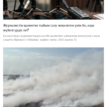
Журналистік қызметке тыйым салу жекелеген үкім бе, әлде
жүйелі үрдіс пе?
Қазақстанда журналистердің кәсіби қызметіне қойылатын шектеулер соңғы
уақытта бірнеше іс бойынша көрініс тапты. 2026 жылғы 31