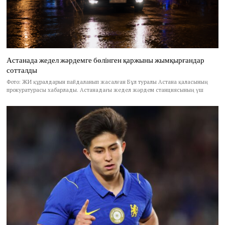
Астанада жедел жәрдемге бөлінген қаржыны жымқырғандар
сотталды
Фото: ЖИ құралдарын пайдаланып жасалған Бұл туралы Астана қаласының
прокуратурасы хабарлады. Астанадағы жедел жәрдем станциясының үш