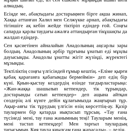
алмадың.
Есіңде ме, абақтыдағы достарыңмен бірге ақша жинап,
Хаққа аттанған Халил мен Селжүкке арнап, абақтыдағы
тігіншіге ақ кебін жейде тіктіріп едіндер ғой. Соңғы
сапарда қарлы таудағы ажалға аттандырған тікұшақты да
жалдап едіңдер.
Сен қасиетінен айналайын Анадолының аңсарлы зары
болдың. Анадолының әрбір тұрғыны ұнатып еді мұңлы
дауысыңды. Анадолы ұнатты жігіт жүзіңді, жүректегі
мұзыңды.
Тектіліктің соңғы үлгісіндей ғұмыр кештің. «Еліме қырғи
қабақ қарағанға қабағымды бермеймін» деп едің бір
күні. Қиын-қыстау кездердің өзінде тағдырластарыңа:
«Жан-жаққа шашылып кетпендер, тік тұрындар,
достарынды сатып кетпендер» деп ащына айтқан
сөздерің әлі күнге дейін құлағымызда жаңғырып тұр.
Ақыр-аяғы тік тұрудың үлгісін өзің көрсеттің-ау. Қазір
таулармен бір қатарда иықтасып тұрсың. «Тау ғана
түсінеді мені, тау ғана жанымның теңі! Тауларым менің,
мені тастап кетпеңдер! Мен тарғыл таулардың
тағысымын. Қия тауда қиылсам ғана жарасады», – дедің.