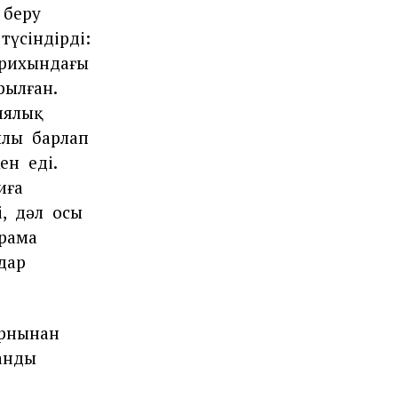
беру
түсіндірді:
рихындағы
рылған.
иялық
ылы
барлап
кен
еді.
иға
,
дәл
осы
рама
дар
рнынан
анды