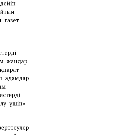
дейін
айтын
ш
газет
тердің
ым
жандар
қпарат
л
адамдар
ым
стердің
алу
үшін»
зерттеулер