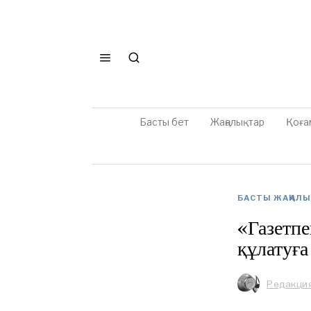
Басты бет
Жаңалықтар
Қоға
БАСТЫ ЖАҢАЛ
«Газетпе
құлатуға
Редакци