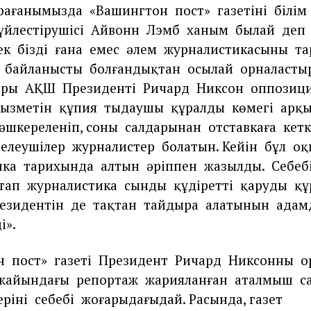
рағанымызда
«Вашингтон
пост»
газетінің
білім
үйлестірушісі
Айвонн
Лэмб
ханым
былай
деп
ек
біздің
ғана
емес
әлем
журналистикасының
та
байланысты
болғандықтан
осылай
орналасты
ары
АҚШ
Президенті
Ричард
Никсон
оппозиц
ызметін
құпия
тыңдаушы
құралдың
көмегі
арқ
әшкереленіп, соның
салдарынан
отставкаға
кет
елеушілер
журналистер
болатын. Кейін
бұл
оқ
ика
тарихында
алтын
әріппен
жазылды.
Себебі
тап
журналистика
сынды
құдіретті
қарудың
құ
езидентін
де
тақтан
тайдыра
алатынын
адам
і».
н
пост»
газеті
Президент
Ричард
Никсонның
о
жайындағы
репортаж
жарияланған
аталмыш
с
рінің
себебі
жоғарыдағыдай. Расында, газет