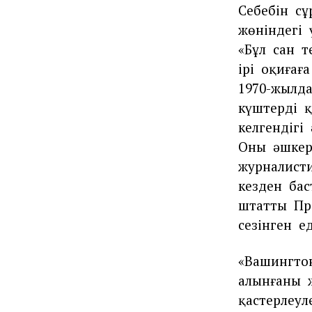
Себебін
сұ
жөніндегі
«Бұл
сан
т
ірі
оқиғаға
1970-жылд
күштердің
қ
келгендігі
Оны
әшкер
журналист
кезден
бас
штаттың
Пр
сезінген
ед
«Вашингто
алынғаны
қастерлеуле