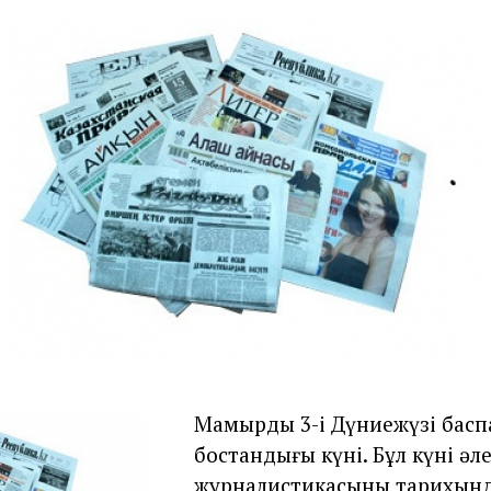
2
,
2
0
1
2
Мамырдың 3-і Дүниежүзі басп
бостандығы күні.
Бұл күні әл
журналистикасының тарихынд