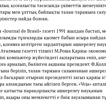
лық қозғалыстың тасасында үкіметтік шенеунікте
ары мен ұлттық байлықты талан-таражыға салу 
өріністер пайда болған.
 «Journal de Brasil» газеті 1991 жылдан бастап, 
азымды тұлғалардың қызмет бабын асыра пайдал
, қоғамға келтірген зардаптарын әшкерелеу на
. Аталмыш газеттің тілшісі М.Роша Қаржы-эконом
інің компьютер жүйесіндегі ақпаратына еніп, әле
арға арналып, бөлінген ақшаның президент Ф.Колл
ына беріліп, талан-таржыға салынғанын әшкерел
 басқарып отырған президенттің заңсыз қаржы іст
ра алғандығын тағы әйгілеп берген. «Veja» апта
е қатысты парақорлықты әшкерелеу науқанын
п, ақыры оны мемлекеттің ең биік лауазымынан тү