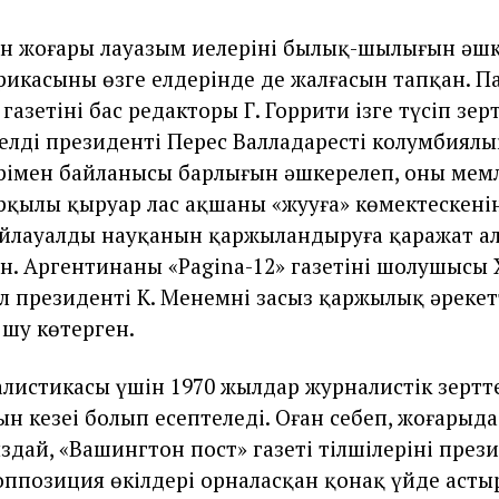
ан жоғары лауазым иелерінің былық-шылығын әш
икасының өзге елдерінде де жалғасын тапқан. П
газетінің бас редакторы Г. Горрити ізге түсіп зерт
лдің президенті Перес Валладарестің колумбиялы
рімен байланысы барлығын әшкерелеп, оның мем
арқылы қыруар лас ақшаны «жууға» көмектескенін
йлауалды науқанын қаржыландыруға қаражат а
. Аргентинаның «Pagina-12» газетінің шолушысы 
л президенті К. Менемнің заңсыз қаржылық әрекет
 шу көтерген.
листикасы үшін 1970 жылдар журналистік зерттеу
н кезеңі болып есептеледі. Оған себеп, жоғарыда
дай, «Вашингтон пост» газеті тілшілерінің прези
оппозиция өкілдері орналасқан қонақ үйде асты