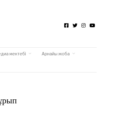
Facebook
Twitter
Instagram
YouTube
едиа мектебі
Арнайы жоба
 ұрып