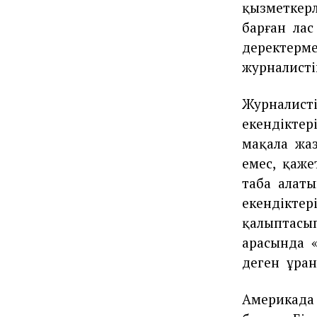
қызметкерл
барған
лас
деректерм
журналисті
Журналист
екендіктер
мақала
жа
емес,
қаже
таба
алаты
екендіктер
қалыптасы
арасында
деген
ұран
Америкада