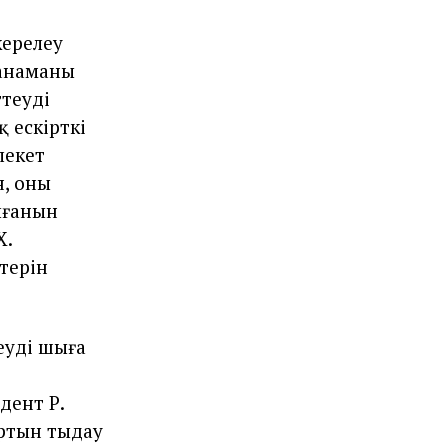
керелеу
анаманың
теудің
қ ескірткі
лекет
, оның
лғанын
Х.
терін
дің шыңға
дент Р.
ртын тыңдау