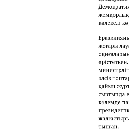
Демократия
жемқорлықт
көлеңкелі к
Бразилияның
жоғары лау
оқиғаларын
өрістеткен
министрліг
әлсіз топт
қайын жұрт
сыртында ел
көлемде па
президентк
жалғастыры
тынған.