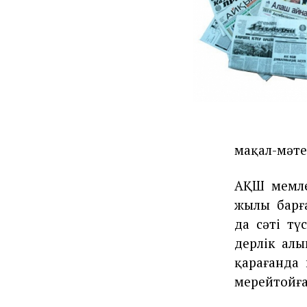
мақал-мәте
АҚШ
мемле
жылы
бар
да
сәті
тү
дерлік
алы
қарағанда
мерейтойға