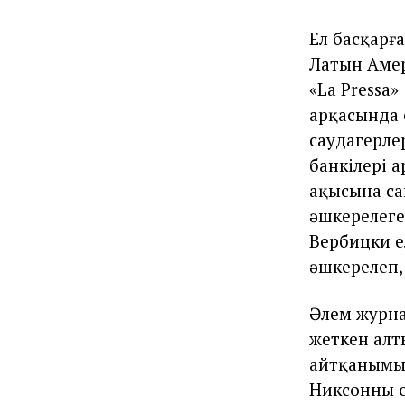
Ел басқарғ
Латын Амер
«La Pressa»
арқасында е
саудагерле
банкілері 
ақысына са
әшкерелеген
Вербицки е
әшкерелеп,
Әлем журна
жеткен алты
айтқанымыз
Никсонның 