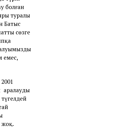
ау болған
нры туралы
ін Батыс
натты сөзге
ыпқа
алуымыздың
м емес,
2001
н
аралаудың
түгелдей
тай
ы
жоқ.