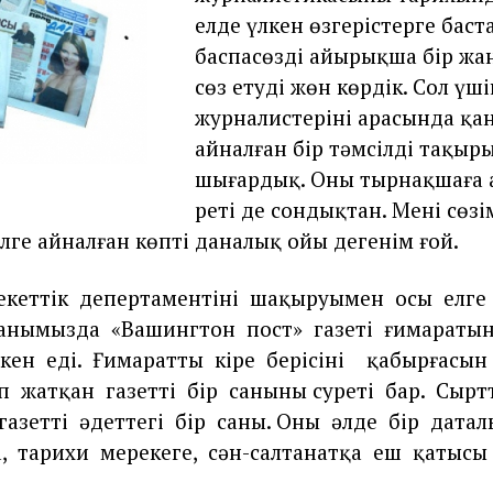
елде үлкен өзгерістерге баст
баспасөздің айырықша бір жа
сөз етуді жөн көрдік. Сол үш
журналистерінің арасында қа
айналған бір тәмсілді тақыр
шығардық. Оны тырнақшаға 
реті де сондықтан. Менің сөзі
лге айналған көптің даналық ойы дегенім ғой.
кеттік
депертаментінің
шақыруымен
осы
елге
ғанымызда
«Вашингтон
пост»
газеті
ғимараты
скен
еді.
Ғимараттың
кіре
берісінің
қабырғасын
п
жатқан
газеттің
бір
санының суреті
бар.
Сырт
газеттің
әдеттегі
бір
саны. Оның
әлде
бір
датал
,
тарихи
мерекеге,
сән-салтанатқа
еш
қатысы