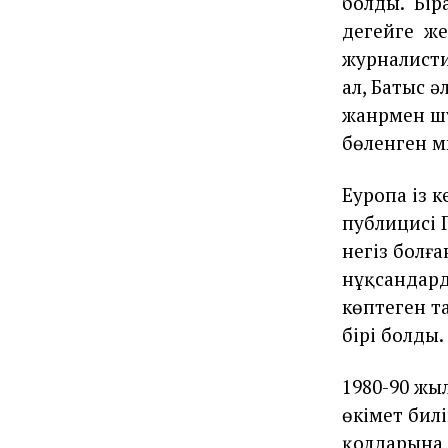
болды.
Бір
деңгейге
же
журналист
ал, Батыс 
жанрмен шұ
бөленген м
Еуропа із к
публицисі 
негіз болғ
нұқсандард
көптеген т
бірі болды.
1980-90 жы
өкімет бил
қолдарына а