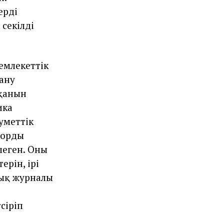
рдің
секілді
мемлекеттік
ану
уқанын
ика
уметтік
ордың
еген. Оның
ерін, ірі
лық журналы
сіріп