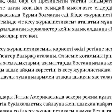
ақ,
оның
бәрі
ел
Президентін
тақтан
тайдырат
те
алған
жоқ. Дәл
осындай
мысал өзге
елдерді
икасында
бұрын болмаған еді. Бізде «журналисті
әлемінде «іс кесу журналистикасы» аталатын мұн
ғылданған журналистер кейін халық алдында а
ысалдар өте көп.
есу журналистикасының көрнекті өкілі ретінде не
Гюнтер Вальраф аталады. Ол неміс қоғамының ірі
ан заңсыздықтарын, азаматтардың бостандығына ке
ы ашық айқын көрсетіп, із кесу журналистикаға
аңдаулы туындыларымен атаққа шыққан хас тала
лдары Латын Америкасында әскери режим құлат
ігін бүкілхалықтық сайлауда жеңіп шыққан қайра
лған соң із кесу журналистикасы дамуға бет алға