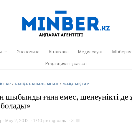
м
Экономика
Кітапхана
Медиасауат
Мінбер м
Редакциялық саясат
ЫҚТАР
/
БАСҚА БАСЫЛЫМНАН
/
ЖАҢАЛЫҚТАР
н шыбынды ғана емес, шенеунікті де
 болады»
я
May 2, 2012
M
1710 рет қаралды
3
a
y