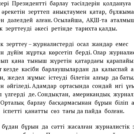
ері
Президенттің
барлау
тәсілдерін
қолдануға
әрекетін
зерттеп
анықтаумен
қатар,
бұлжым
ен
дәлелдей
алған. Осылайша,
АҚШ-та
аталмы
к
зерттеудің
әкесі
ретінде
тарихта қалды.
ік
зерттеу – журналистердің
осал
жандар
емес
ін
дүйім
жұртқа
көрсетіп
берді. Олар
журналис
зып
қана
тыныш
жүретін
қатардағы
қарапай
т кезде
кәсіби
барлаушылардан
да
қалыспай
а
н,
жедел
жұмыс
істеуді
білетін
алғыр
да баты
ін
әйгіледі. Адамдар
ортасында
сондай
игі
ұғ
п
үлгерді
де. Сондықтан,
американдық
журнали
«Орталық
барлау
басқармасынан
бұрын
біліп
іспетті
қанатты
сөз
тағы да пайда
болған.
бұдан
бұрын
да
сәтті
жасалған
журналистік