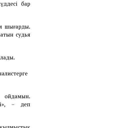
үддесі бар
м шығарды.
ратын судья
алады.
налистерге
 ойдамын.
і», – деп
 қылмыстық