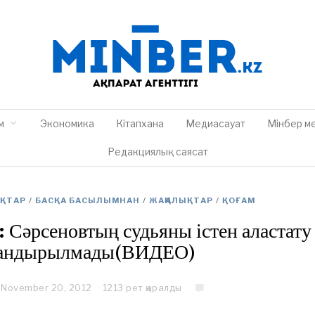
м
Экономика
Кітапхана
Медиасауат
Мінбер м
Редакциялық саясат
ЫҚТАР
/
БАСҚА БАСЫЛЫМНАН
/
ЖАҢАЛЫҚТАР
/
ҚОҒАМ
і: Сәрсеновтың судьяны істен аластату
тандырылмады(ВИДЕО)
November 20, 2012
N
1213 рет қаралды
o
v