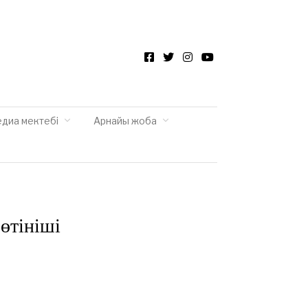
Facebook
Twitter
Instagram
YouTube
едиа мектебі
Арнайы жоба
 өтініші