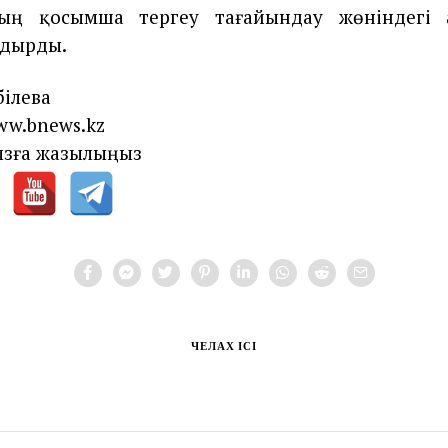
ың қосымша тергеу тағайындау жөніндегі
лдырды.
ілева
ww.bnews.kz
зға жазылыңыз
ЧЕЛАХ ІСІ