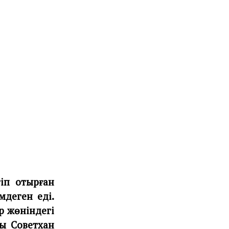
тіп отырған
мдеген еді.
 жөніндегі
ы Советхан