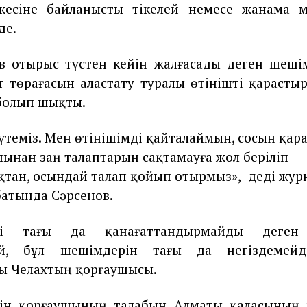
ижесіне байланысты тікелей немесе жанама м
де.
в отырыс түстен кейін жалғасады деген шеші
т төрағасын аластату туралы өтінішті қарасты
болып шықты.
үтеміз. Мен өтінішімді қайталаймын, сосын қар
пынан заң талаптарын сақтамауға жол беріліп
тан, осындай талап қойып отырмыз»,- деді жур
батында Сәрсенов.
мді тағы да қанағаттандырмайды деген
дей, бұл шешімдерін тағы да негіздемейд
ы Челахтың қорғаушысы.
йін қорғаушының талабын Алматы қаласының