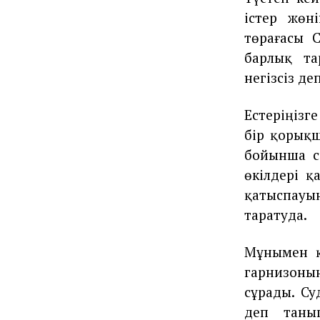
істер жөн
төрағасы 
барлық та
негізсіз д
Естеріңізг
бір қорықш
бойынша с
өкілдері қ
қатыспауы
таратуда.
Мұнымен қ
гарнизонын
сұрады. Су
деп таны