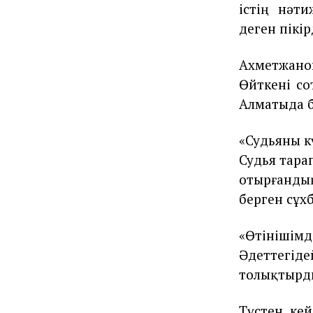
істің нәт
деген пікір
Ахметжано
Өйткені со
Алматыда 
«Судьяны к
Судья тара
отырғандық
берген сұх
«Өтініші
Әдеттегі
толықтырд
Түстен ке