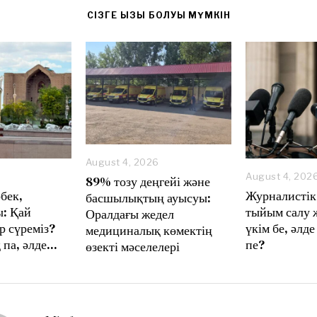
CІЗГЕ ҚЫЗЫҚ БОЛУЫ МҮМКІН
August 4, 2026
A
August 4, 202
89% тозу деңгейі және
u
бек,
Журналистік
басшылықтың ауысуы:
g
: Қай
тыйым салу 
Оралдағы жедел
u
р сүреміз?
үкім бе, әлде
s
медициналық көмектің
t
 па, әлде…
пе?
өзекті мәселелері
8
,
2
0
2
6