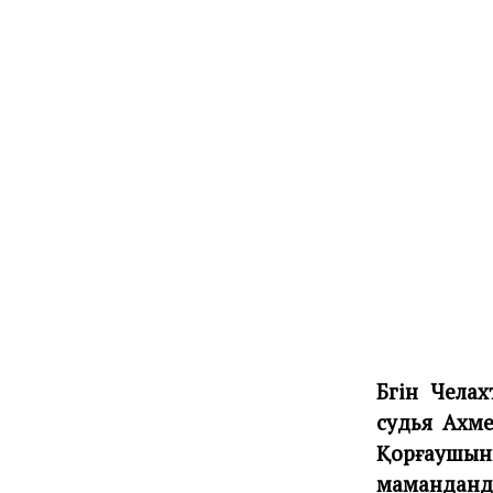
Бүгін Чела
судья Ахме
Қорғаушын
маманданд