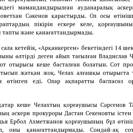
індегі мамандандырылған ауданаралық әске
Советхан Сәкенов қарастырды. Ол осы өтініш
раптардың пікірін ескере келе, қорғаушыны
еп тапты және қанағаттандырмады.
е сала кетейік, «Арқанкерген» бекетіндегі 14 ш
ыны өлтірді деген айып тағылған Владислав Ч
от отырысы кеше басталған болатын. Сот про
атысып жатқан жоқ. Челах алғашқы отырыста 
н өтінген еді. Олар ақпаратты баспасөз о
атар кеше Челахтың қорғаушысы Сәрсенов Т
ың әскери прокуроры Дастан Секеновты істен
дья Ербол Ахметжанов қорғаушының бұл өтініш
п, оны қанағаттандырмады. Сондай-ақ сот