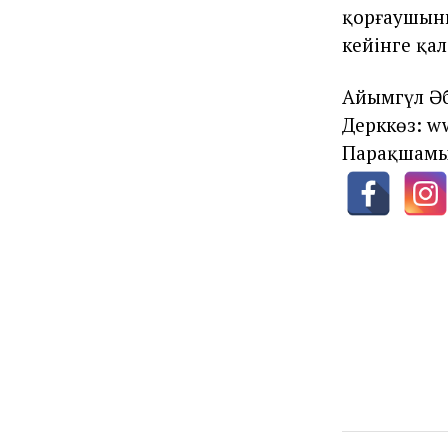
қорғаушын
кейінге қа
Айымгүл Әб
Дерккөз: w
Парақшамы