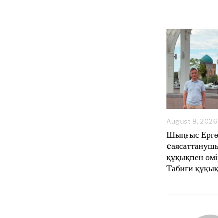
August 8, 2026
Шыңғыс Ергө
cаясаттанушы
құқықпен өмі
Табиғи құқық