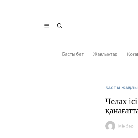
Басты бет
Жаңалықтар
Қоға
БАСТЫ ЖАҢАЛ
Челах іс
қанағат
Мінбер