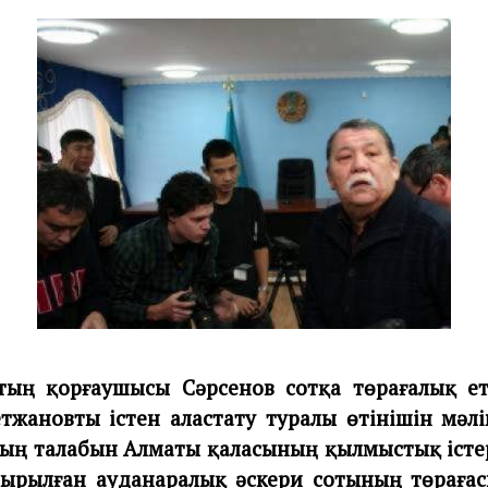
e
m
b
e
r
2
0
,
2
0
1
2
хтың қорғаушысы Сәрсенов сотқа төрағалық е
тжановты істен аластату туралы өтінішін мәлі
ың талабын Алматы қаласының қылмыстық істер
ырылған ауданаралық әскери сотының төрағас