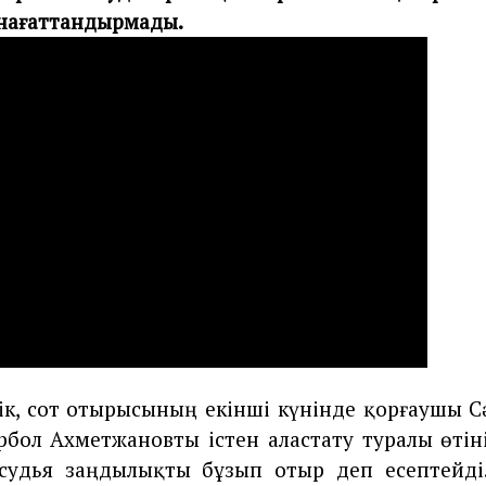
нағаттандырмады.
ік, сот отырысының екінші күнінде қорғаушы С
рбол Ахметжановты істен аластату туралы өтіні
судья заңдылықты бұзып отыр деп есептейді