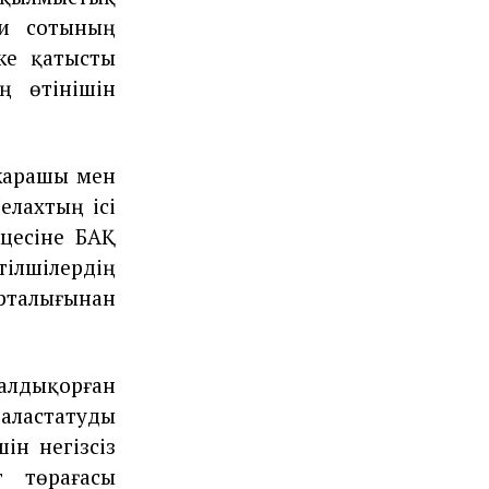
ри сотының
ке қатысты
ң өтінішін
екарашы мен
елахтың ісі
цесіне БАҚ
тілшілердің
рталығынан
алдықорған
 аластатуды
ін негізсіз
 төрағасы