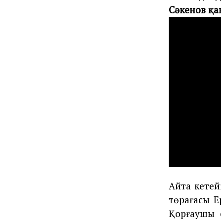
Сәкенов қа
Айта кетей
төрағасы Е
Қорғаушы 