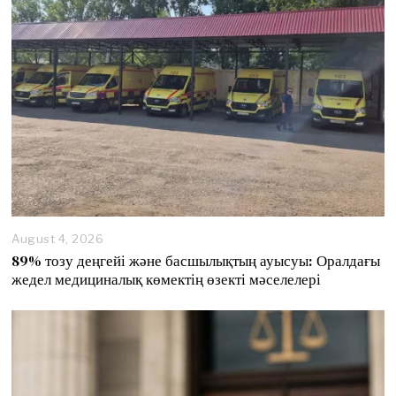
August 4, 2026
89% тозу деңгейі және басшылықтың ауысуы: Оралдағы
жедел медициналық көмектің өзекті мәселелері