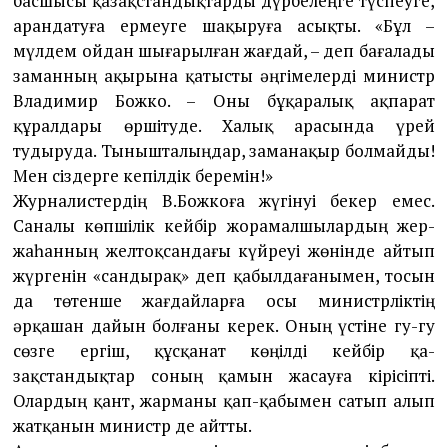
басшысы қазақстандықтарды дүрбелеңге түспеуге,
арандатуға ермеуге ша­қы­руға асықты. «Бұл –
мүлдем ойдан шығарыл­ған жағдай, – деп бағалады
заманның ақырына қатысты әңгімелерді министр
Владимир Бож­ко. – Оны бұқаралық ақпарат
құралдары өрші­туде. Халық арасында үрей
тудыруда. Тыныш­талыңдар, заманақыр болмайды!
Мен сіздерге кепілдік беремін!»
Журналистердің В.Божкоға жүгінуі бекер емес.
Саналы көпшілік кейбір жорамалшылардың жер-
жаһанның желтоқсандағы күйреуі жөнінде айтып
жүргенін «сандырақ» деп қабылдаға­ны­мен, тосын
да төтенше жағдайларға осы министр­ліктің
әрқашан дайын болғаны керек. Оның үс­тіне гу-гу
сөзге ергіш, құсқанат көңілді кейбір қа­
зақстандықтар соның қамын жасауға кірісіпті.
Олардың қант, жарманы қап-қабымен сатып алып
жатқанын министр де айтты.