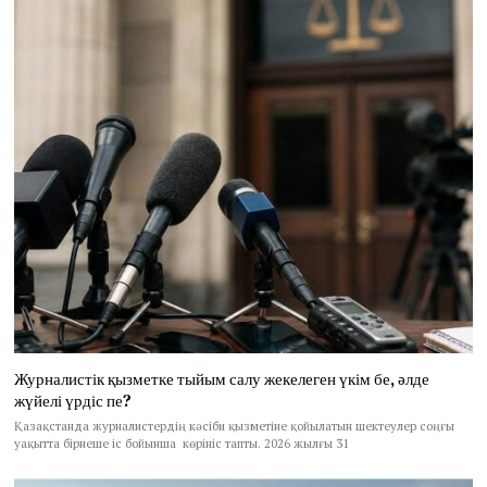
Журналистік қызметке тыйым салу жекелеген үкім бе, әлде
жүйелі үрдіс пе?
Қазақстанда журналистердің кәсіби қызметіне қойылатын шектеулер соңғы
уақытта бірнеше іс бойынша көрініс тапты. 2026 жылғы 31