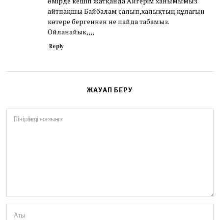
өмірде кешіп жатқанда Айгерім ханымымыз
айтпақшы Байбалам салып,халықтың құлағын
көтере бергеннен не пайда табамыз.
Ойланайык,,,,
Reply
ЖАУАП БЕРУ