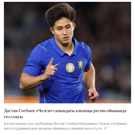
Дастан Сәтбаев «Челси» сапындағы алғашқы ресми ойынында
гол соқты
Қазақстандық жас шабуылшы Дастан Сәтбаев Лондонның «Челси» клубының
негізгі құрамындағы алғашқы ойынында голымен көзге түсті. 17