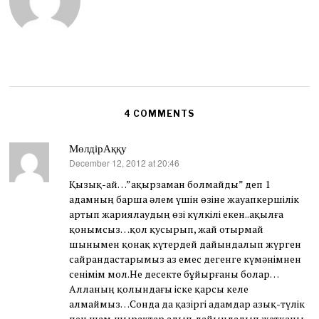
4 COMMENTS
МөлдірАққу
December 12, 2012 at 20:46
says:
Қызық-ай…”ақырзаман болмайды” деп 1
адамның барша әлем үшін өзіне жауапкершілік
артып жариялаудың өзі күлкілі екен..ақылға
қонымсыз…қол қусырып, жай отырмай
шынымен қонақ күтердей дайындалып жүрген
сайрандастарымыз аз емес дегенге күмәнімнен
сенімім мол.Не десекте бұйырғаны болар…
Алланың қолындағы іске қарсы келе
алмаймыз…Сонда да қазіргі адамдар азық-түлік
пен шам,шырақтар алып,дайындалып жатқаны