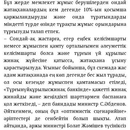
Бұл жер­де мемлекет жұмыс беру­шілерден он­дай
жатақ­ханалардың кем дегенде 10%-ын қосымша
қаржы­лан­дыруды және онда тұратындарды
міндетті түрде өзінде тұрақ­ты жұмыс орындарына
тұрғызуды талап етпек.
– Сондай-ақ жастарға, егер еңбек ке­лісімшарты
немесе жұмыспен қамту орта­лы­ғымен әлеуметтік
келісімшарты болса және тұрғын үй құрылыс
жинақ жүйесіне қатысса, жатақхана ұсыну
қарастырылуда. Ұсыныс бойынша, бұл схемада жас
адам жатақханада ең көп дегенде бес жыл тұра­ды,
ол осы кезең­де жұмыспен қам­та­масыз етіледі,
«Тұр­ғынүйқұрылысжинақ банкін­де» қажетті жинақ
жинайды және жеңіл­дікті шарттармен баспанаға
қол жеткі­зе­ді, – деп баяндады министр С.Әбде­нов.
Әйткенмен, оның бұл «оптимистік сцена­рийіне»
әріптестері де сенбейтін болып шықты. Атап
айтқанда, Қаржы министрі Болат Жәмішев түсініксіз