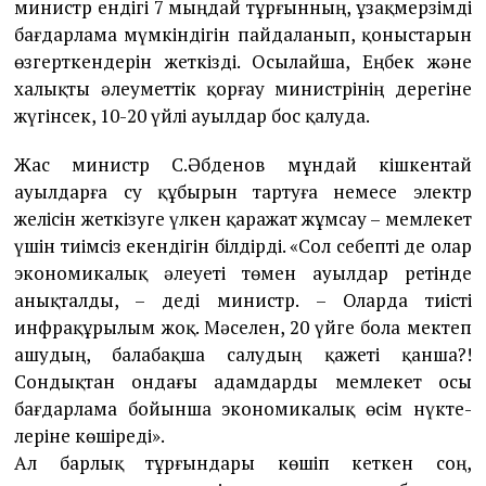
министр ендігі 7 мыңдай тұр­ғын­ның, ұзақмерзімді
бағдарлама мүмкіндігін пайдаланып, қоныстарын
өзгерткендерін жет­кізді. Осылайша, Еңбек және
халықты әлеуметтік қорғау министрінің дерегіне
жүгінсек, 10-20 үйлі ауылдар бос қалуда.
Жас министр С.Әбденов мұндай кіш­кентай
ауылдарға су құбырын тар­туға немесе электр
желісін жеткізуге үлкен қара­­жат жұмсау – мемлекет
үшін тиімсіз екендігін білдірді. «Сол себепті де олар
экономикалық әлеуеті төмен ауылдар ретінде
анықталды, – деді министр. – Оларда тиісті
инфрақұрылым жоқ. Мәсе­лен, 20 үйге бола мектеп
ашудың, бала­бақша салу­дың қажеті қанша?!
Сондықтан онда­ғы адамдарды мемлекет осы
бағдар­ла­ма бойынша экономикалық өсім нүк­­те­
леріне көшіреді».
Ал барлық тұрғындары көшіп кет­кен соң,