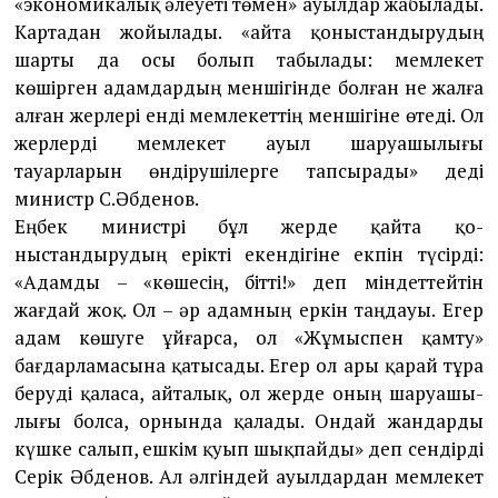
«экономикалық әлеуеті тө­мен» ауылдар жабылады.
Картадан жойылады. «Қайта қоныстандырудың
шарты да осы бо­лып табылады: мем­лекет
көшірген адам­дардың меншігінде болған не жалға
алған жерлері енді мемлекеттің меншігіне өтеді. Ол
жер­лерді мемлекет ауыл шаруа­шылығы
тауарларын өндірушілерге тап­сы­рады» деді
министр С.Әбденов.
Ең­бек министрі бұл жерде қайта қо­
ныстандырудың ерікті екендігіне екпін түсірді:
«Адамды – «көшесің, бітті!» деп міндеттейтін
жағдай жоқ. Ол – әр адамның еркін таңдауы. Егер
адам көшуге ұйғарса, ол «Жұмыспен қамту»
бағдарламасына қатысады. Егер ол ары қарай тұра
беруді қаласа, айталық, ол жерде оның шаруашы­
лығы болса, орнында қалады. Ондай жан­дарды
күшке салып, ешкім қуып шық­пай­ды» деп сендірді
Серік Әб­де­нов. Ал әл­гіндей ауылдардан мемлекет