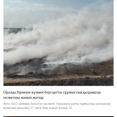
Оралда бірнеше күннен бері қатты тұрмыстық қалдықтар
полигоны жанып жатыр
Фото: БҚО әкімінің баспасөз қызметі Оралдағы қатты тұрмыстық қалдықтар
полигоны шілденің 27-сінен бері жанып жатыр. 37