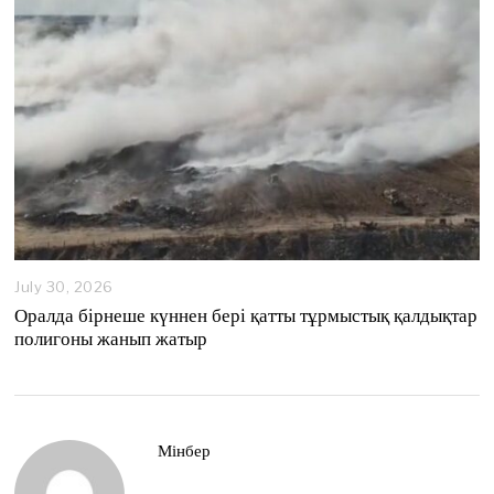
6
July 30, 2026
Оралда бірнеше күннен бері қатты тұрмыстық қалдықтар
полигоны жанып жатыр
Мінбер