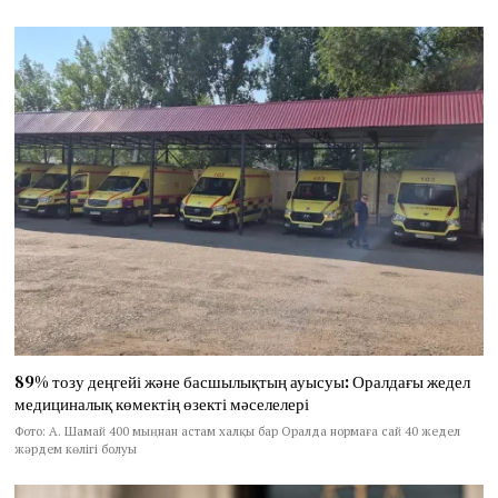
89% тозу деңгейі және басшылықтың ауысуы: Оралдағы жедел
медициналық көмектің өзекті мәселелері
Фото: А. Шамай 400 мыңнан астам халқы бар Оралда нормаға сай 40 жедел
жәрдем көлігі болуы