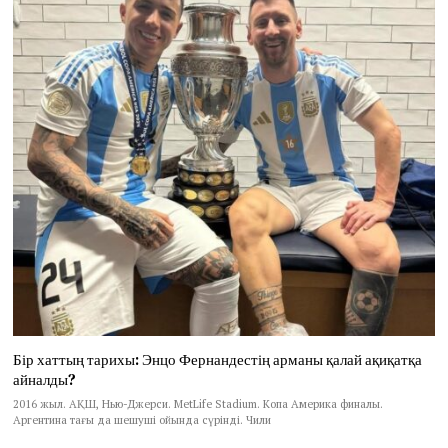
Бір хаттың тарихы: Энцо Фернандестің арманы қалай ақиқатқа
айналды?
2016 жыл. АҚШ, Нью-Джерси. MetLife Stadium. Копа Америка финалы.
Аргентина тағы да шешуші ойында сүрінді. Чили