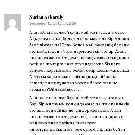
Nurlan Askaruly
December 12, 2012 at 22:39
says:
Апат айтып келмейди демей ме казак атамыз.
Ақырзаманның болуы да болмауы да Бір Аллаға
белгілі емес пе?Олай болса жәй пенденің болады
болмайды деп айтуы дәрменсіздік болар. Атың
шықпаса жер өрте демекші,ащы саясаттың пиар
ретінде шығарған кинотуындысына біз неге
сенуіміз керек.Еліміз бейбіт өмір кешіп жатқанда
Айгерім ханымымыз айтпақшы,байбалам
салып,халық құлағын көтере бергеннен не
табамыз?Ойланайық…….
Апат айтып келмейди демей ме қазақ атамыз.
Барі бір Алланың қолында емес пе. жәй пенденің
болады болмайды дегені дәрменсіздік. Атын
шықпаса жер өрте демекші ,ағылшындардың
жай ғана пиар ретінде шығарған
кинотуындысына біз неге сенеміз.Еліміз бейбіт