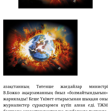
2
Қазақстанның Төтенше жағдайлар министрі
В.Божко ақырзаманның биыл «болмай­тын­дығын»
жариялады! Кеше Үкімет отырысынан шыққан оны
журналистер сұрақтармен күтіп алған еді. ТЖМ