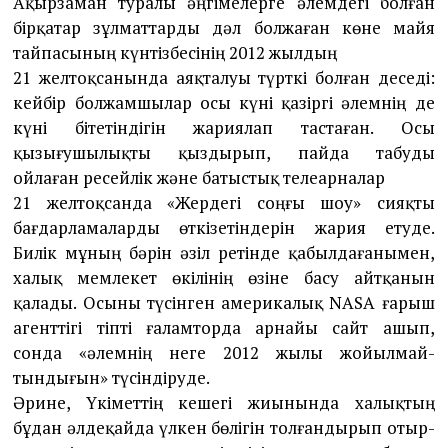
Ақырзаман туралы әңгімелерге әлемдегі бол­ған
бірқатар зұлматтарды дәл болжаған көне майя
тайпасының күнтізбесінің 2012 жылдың
21 желтоқсанында аяқталуы түрткі болған де­седі:
кейбір болжамшылар осы күні қазіргі әлемнің де
күні бітетіндігін жариялап тастаған. Осы
қызығушылықты қыздырып, пайда табуды
ойлаған ресейлік және батыстық телеарналар
21 жел­тоқсанда «Жердегі соңғы шоу» сияқты
бағдарламаларды өткізетіндерін жария етуде.
Билік мұның бәрін әзіл ретінде қабылдағаны­мен,
халық мемлекет өкілінің өзіне басу айтқа­нын
қалады. Осыны түсінген америкалық NASA ғарыш
агенттігі тіпті ғаламторда арнайы сайт ашып,
сонда «әлемнің неге 2012 жылы жойыл­май­
тындығын» түсіндіруде.
Әрине, Үкіметтің кешегі жиынында халықтың
бұдан әлдеқайда үлкен бөлігін толғандырып отыр­