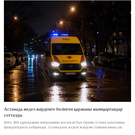
Астанада жедел жәрдемге бөлінген қаржыны жымқырғандар
сотталды
Фото: ЖИ құралдарын пайдаланып жасалған Бұл туралы Астана қаласының
прокуратурасы хабарлады. Астанадағы жедел жәрдем станциясының үш