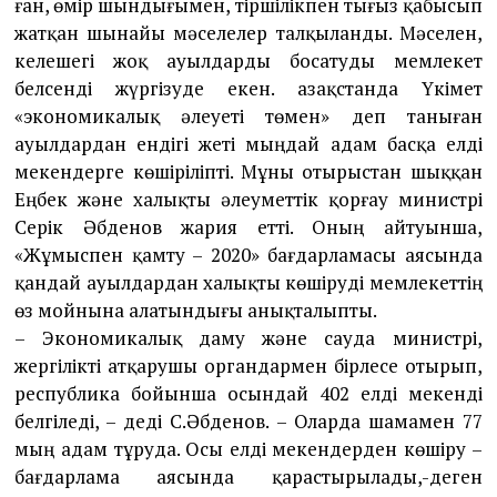
ған, өмір шындығымен, тіршілікпен тығыз қабысып
жатқан шынайы мәселелер талқы­лан­ды. Мәселен,
келешегі жоқ ауылдарды боса­туды мем­ле­кет
белсенді жүргізуде екен. Қазақстанда Үкімет
«экономикалық әлеуеті төмен» деп таны­ған
ауылдардан ендігі жеті мыңдай адам басқа елді
мекендерге көшіріліпті. Мұны отырыстан шыққан
Еңбек және халықты әлеуметтік қорғау министрі
Серік Әбденов жария етті. Оның ай­туын­ша,
«Жұмыспен қамту – 2020» бағдарла­масы аясында
қандай ауылдардан халықты кө­ші­руді мемлекеттің
өз мойнына алатындығы анықталыпты.
– Экономикалық даму және сауда ми­нистрі,
жергілікті атқарушы органдармен бір­лесе оты­рып,
республика бойынша осындай 402 елді мекенді
белгіледі, – деді С.Әбденов. – Оларда ша­мамен 77
мың адам тұруда. Осы елді мекен­дер­ден көшіру –
бағдарлама аясында қарасты­рылады,-деген