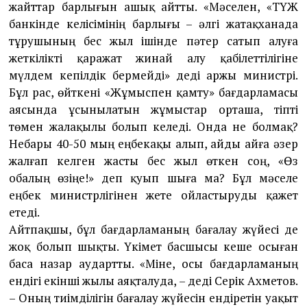
жайттар барлығын ашық айтты. «Мәселен, «ТҮҚЖ
банкінде келісімінің барлығы – әлгі жатақханада
тұрушы­ның бес жыл ішінде пәтер сатып алуға
жеткілікті қаражат жинай алу қабілет­тілігіне
мүлдем кепілдік бермейді» деді Қаржы министрі.
Бұл рас, өйткені «Жұ­мыспен қамту» бағдарламасы
ая­сында ұсынылатын жұмыстар орташа, тіпті
төмен жалақылы болып келеді. Онда не болмақ?
Небары 40-50 мың еңбекақы алып, айды айға әзер
жалғап келген жасты бес жыл өткен соң, «Өз
обалың өзіңе!» деп қуып шыға ма? Бұл мәселе
еңбек министр­лігінен жете ойластыруды қажет
етеді.
Айтпақшы, бұл бағдарламаның ба­ғалау жүйесі де
жоқ болып шықты. Үкі­мет басшысы кеше осыған
баса назар аудартты. «Міне, осы бағдар­ламаның
ендігі екінші жылы аяқталуда, – деді Серік Ахметов.
– Оның тиім­ді­лігін бағалау жүйесін ендіретін уа­қыт