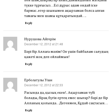
түкке тұрғысыз…Есі дұрыс адам ондай іске
бармас..егер шынымен ақырзаман болса алған
тамағы мен шамы құтқаратындай….
Reply
Нурушова Айгерім
December 12, 2012 at 21:48
says:
Бәрі бір Аллаға мәлім! Ол үшін байбалам салудың
қажеті жоқ деп ойлаймын!
Reply
Ерболатулы Улан
December 12, 2012 at 22:33
says:
Расында да, қызық екен!.. Ақырзаман түбі
болады, бірақ бүгін ертең емес шығар? бәрі де бір
Алланың қолында…Дегенмен, Құдай сақтасын…
Reply