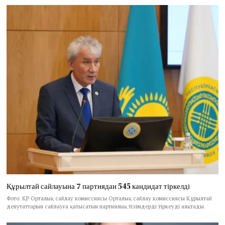
Құрылтай сайлауына 7 партиядан 545 кандидат тіркелді
Фото: ҚР Орталық сайлау комиссиясы Орталық сайлау комиссиясы Құрылтай
депутаттарын сайлауға қатысатын партиялық тізімдерді тіркеуді аяқтады.