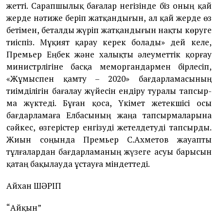
жетті. Сарапшылық баға­лар негі­зінде біз оның қай
жерде нәтиже беріп жатқандығын, ал қай жерде өз
бе­ті­мен, беталды жүріп жатқандығын нақты көруге
тиіспіз. Мұқият қарау керек бола­ды» дей келе,
Премьер Ең­бек және халық­ты әлеуметтік қорғау
министрлігіне басқа меморгандармен бірлесіп,
«Жұмыспен қамту – 2020» бағдарламасының
тиімді­лігін бағалау жүйесін ендіру туралы тап­сыр­
ма жүктеді. Бұған қоса, Үкімет жетек­шісі осы
бағдарламаға Елбасының жаңа тапсырмаларына
сәйкес, өзгерістер енгізуді жетелдетуді тапсырды.
Жиын соңында Премьер С.Ахметов жауапты
тұлғалардан бағдарламаның жүзеге асуы барысын
қатаң бақылауда ұс­тауға міндеттеді.
Айхан ШӘРІП
“Айқын”