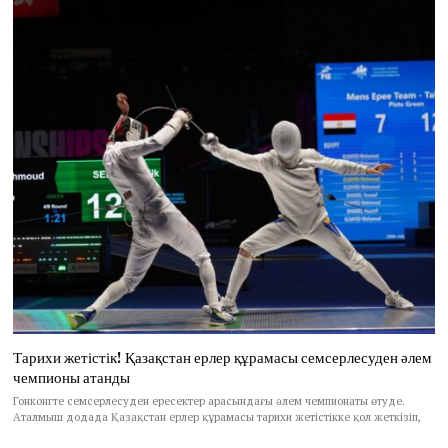
Тарихи жетістік! Қазақстан ерлер құрамасы семсерлесуден әлем
чемпионы атанды
Гонконгте семсерлесуден ересектер арасындағы әлем чемпионаты өтуде.
Аталмыш додада Қазақстан ерлер құрамасы тарихи жетістікке қол жеткізіп,