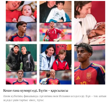
Кеше ғана кумирі еді. Бүгін – қарсыласы
Әлем кубогінің финалында Аргентина мен Испания кездеседі. Бұл – тек алтын
жүлде үшін тартыс емес, тұтас