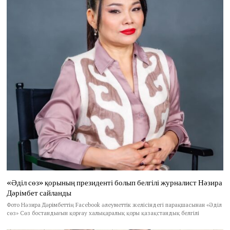
«Әділ сөз» қорының президенті болып белгілі журналист Нәзира
Дәрімбет сайланды
Фото Нәзира Дәрімбеттің Facebook әлеуметтік желісіндегі парақшасынан «Әділ
сөз» Сөз бостандығын қорғау халықаралық қоры қазақстандық белгілі