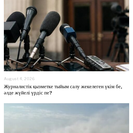
August 4, 2026
A
u
Журналистік қызметке тыйым салу жекелеген үкім бе,
g
әлде жүйелі үрдіс пе?
u
s
t
4
,
2
0
2